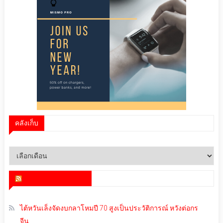
คลังเก็บ
คลัง
เก็บ
สำนักข่าว infoquest
ไต้หวันเล็งจัดงบกลาโหมปี 70 สูงเป็นประวัติการณ์ หวังต่อกร
จีน