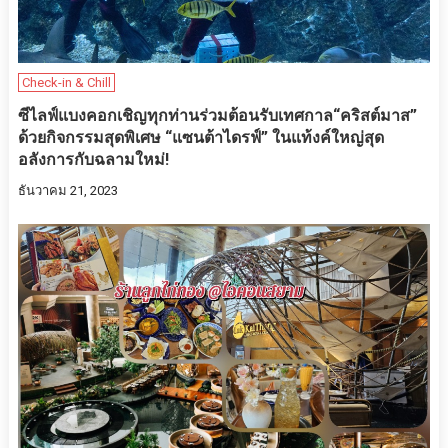
Check-in & Chill
ซีไลฟ์แบงคอกเชิญทุกท่านร่วมต้อนรับเทศกาล“คริสต์มาส”
ด้วยกิจกรรมสุดพิเศษ “แซนต้าไดรฟ์” ในแท้งค์ใหญ่สุด
อลังการกับฉลามใหม่!
ธันวาคม 21, 2023