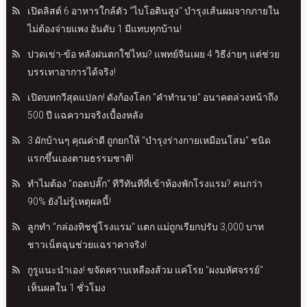
เปิดลิสต์ 6 อาหารใกล้ตัว "ไบโอตินสูง" บำรุงเส้นผมจากภายใน
ไม่ต้องจ่ายแพง อันดับ 1 มีแทบทุกบ้าน!
ปวดเข่า-ข้อ หลังฝนตกใช่ไหม? แพทย์จีนเผย 4 วิธีง่ายๆ แต่ช่วย
บรรเทาอาการได้จริง!
เปิดบทกวีสุดแปลก! ดังก้องโลก "คำทำนาย" อนาคตล่วงหน้าถึง
500 ปี แฉความจริงเบื้องหลัง
3 ผักบ้านๆ คุณค่าดี ถูกยกให้ "บำรุงร่างกายเหมือนโสม" ชนิด
แรกขึ้นเองตามธรรมชาติ!
ทำไมต้อง "ถอดปลั๊ก" ทีวีทันทีที่เข้าห้องพักโรงแรม? คนกว่า
90% ยังไม่รู้เหตุผลนี้!
ลูกทำ "กล่องทิชชู่โรงแรม" แตก แม่ถูกเรียกปรับ 3,000 บาท
ชาวเน็ตฉุนช่วยแฉราคาจริง!
กูรูแนะนำเอง! ขจัดคราบเหลืองส้วม แค่โรย "ผงมหัศจรรย์"
เห็นผลใน 1 ชั่วโมง