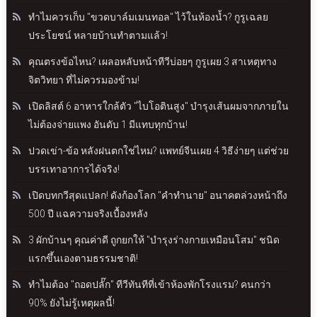
ทำไมควรเก็บ "ขวดบาล์มเมนทอล" ไว้ในห้องน้ำ? กูรูเฉลย
ประโยชน์ หลายบ้านทำตามแล้ว!
คุณตรงข้อไหน? เผลอหลับหน้าทีวีบ่อยๆ กูรูเผย 3 สาเหตุทาง
จิตวิทยา ที่ไม่ควรมองข้าม!
เปิดลิสต์ 6 อาหารใกล้ตัว "ไบโอตินสูง" บำรุงเส้นผมจากภายใน
ไม่ต้องจ่ายแพง อันดับ 1 มีแทบทุกบ้าน!
ปวดเข่า-ข้อ หลังฝนตกใช่ไหม? แพทย์จีนเผย 4 วิธีง่ายๆ แต่ช่วย
บรรเทาอาการได้จริง!
เปิดบทกวีสุดแปลก! ดังก้องโลก "คำทำนาย" อนาคตล่วงหน้าถึง
500 ปี แฉความจริงเบื้องหลัง
3 ผักบ้านๆ คุณค่าดี ถูกยกให้ "บำรุงร่างกายเหมือนโสม" ชนิด
แรกขึ้นเองตามธรรมชาติ!
ทำไมต้อง "ถอดปลั๊ก" ทีวีทันทีที่เข้าห้องพักโรงแรม? คนกว่า
90% ยังไม่รู้เหตุผลนี้!