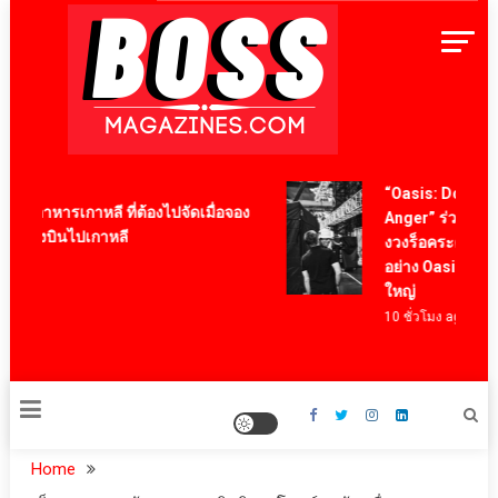
Skip
to
content
BossMagazinesThailand
“Oasis: Don’t Loo
มนูอาหารเกาหลี ที่ต้องไปจัดเมื่อจอง
Anger” ร่วมเป็นส
เครื่องบินไปเกาหลี
งวงร็อคระดับโลก
ago
อย่าง Oasis ผ่านภา
ใหญ่
10 ชั่วโมง ago
Home