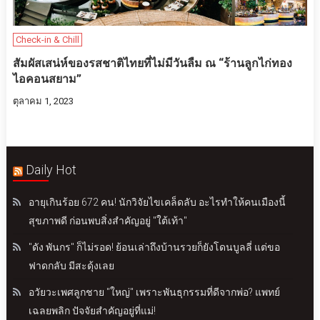
Check-in & Chill
สัมผัสเสน่ห์ของรสชาติไทยที่ไม่มีวันลืม ณ “ร้านลูกไก่ทอง
ไอคอนสยาม”
ตุลาคม 1, 2023
Daily Hot
อายุเกินร้อย 672 คน! นักวิจัยไขเคล็ดลับ อะไรทำให้คนเมืองนี้
สุขภาพดี ก่อนพบสิ่งสำคัญอยู่ "ใต้เท้า"
"ดัง พันกร" ก็ไม่รอด! ย้อนเล่าถึงบ้านรวยก็ยังโดนบูลลี่ แต่ขอ
ฟาดกลับ มีสะดุ้งเลย
อวัยวะเพศลูกชาย "ใหญ่" เพราะพันธุกรรมที่ดีจากพ่อ? แพทย์
เฉลยพลิก ปัจจัยสำคัญอยู่ที่แม่!