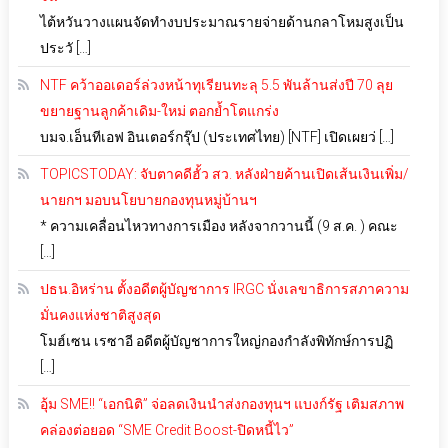
ไต้หวันวางแผนจัดทำงบประมาณรายจ่ายด้านกลาโหมสูงเป็น
ประวั […]
NTF คว้าออเดอร์ล่วงหน้าทุเรียนทะลุ 5.5 พันล้านส่งปี 70 ลุย
ขยายฐานลูกค้าเดิม-ใหม่ ตอกย้ำโตแกร่ง
บมจ.เอ็นทีเอฟ อินเตอร์กรุ๊ป (ประเทศไทย) [NTF] เปิดเผยว่ […]
TOPICSTODAY: จับตาคดีฮั้ว สว. หลังฝ่ายค้านเปิดเส้นเงินเพิ่ม/
นายกฯ มอบนโยบายกองทุนหมู่บ้านฯ
* ความเคลื่อนไหวทางการเมือง หลังจากวานนี้ (9 ส.ค. ) คณะ
[…]
ปธน.อิหร่าน ตั้งอดีตผู้บัญชาการ IRGC นั่งเลขาธิการสภาความ
มั่นคงแห่งชาติสูงสุด
โมฮ์เซน เรซาอี อดีตผู้บัญชาการใหญ่กองกำลังพิทักษ์การปฏิ
[…]
อุ้ม SME!! “เอกนิติ” จ่อลดเงินนำส่งกองทุนฯ แบงก์รัฐ เติมสภาพ
คล่องต่อยอด “SME Credit Boost-ปิดหนี้ไว”