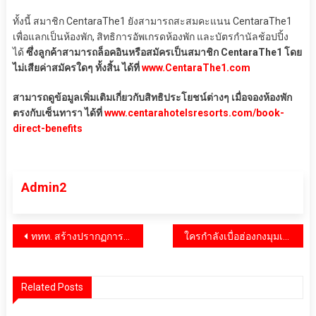
ทั้งนี้ สมาชิก CentaraThe1 ยังสามารถสะสมคะแนน CentaraThe1
เพื่อแลกเป็นห้องพัก, สิทธิการอัพเกรดห้องพัก และบัตรกำนัลช้อปปิ้ง
ได้
ซึ่งลูกค้าสามารถล็อคอินหรือสมัครเป็นสมาชิก CentaraThe1 โดย
ไม่เสียค่าสมัครใดๆ ทั้งสิ้น ได้ที่
www.CentaraThe1.com
สามารถดูข้อมูลเพิ่มเติมเกี่ยวกับสิทธิประโยชน์ต่างๆ เมื่อจองห้องพัก
ตรงกับเซ็นทารา ได้ที่
www.centarahotelsresorts.com/book-
direct-benefits
Admin2
แนะแนว
ททท. สร้างปรากฏการณ์ “งานวัดไทยกลางโตเกียว” Thai Festival 2025 ชาวญี่ปุ่นแห่ร่วมงานคึกคัก
ใครกำลังเบื่อฮ่องกงมุมเดิมๆ…ขอแนะนำ ‘ไคตั๊ก’ ย่านใหม่แกะกล่อง! ย่านเดียวจบครบทุกแลนด์มาร์ก…ถ่ายรูปเช็คอิน กิน เล่น ช็อปฯ สนุกได้ทั้งคนฉายเดี่ยวและไปกับครอบครัว
เรื่อง
Related Posts