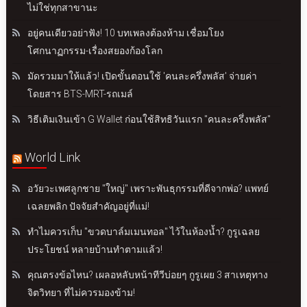
ไม่ใช่ทุกสาขานะ
อยู่คนเดียวอย่าฟัง! 10 บทเพลงต้องห้าม เชื่อมโยง
โศกนาฏกรรม-เรื่องสยองก้องโลก
มัดรวมมาให้แล้ว! เปิดขั้นตอนใช้ 'คนละครึ่งพลัส' จ่ายค่า
โดยสาร BTS-MRT-รถเมล์
วิธีเติมเงินเข้า G Wallet ก่อนใช้สิทธิวันแรก "คนละครึ่งพลัส"
World Link
อวัยวะเพศลูกชาย "ใหญ่" เพราะพันธุกรรมที่ดีจากพ่อ? แพทย์
เฉลยพลิก ปัจจัยสำคัญอยู่ที่แม่!
ทำไมควรเก็บ "ขวดบาล์มเมนทอล" ไว้ในห้องน้ำ? กูรูเฉลย
ประโยชน์ หลายบ้านทำตามแล้ว!
คุณตรงข้อไหน? เผลอหลับหน้าทีวีบ่อยๆ กูรูเผย 3 สาเหตุทาง
จิตวิทยา ที่ไม่ควรมองข้าม!