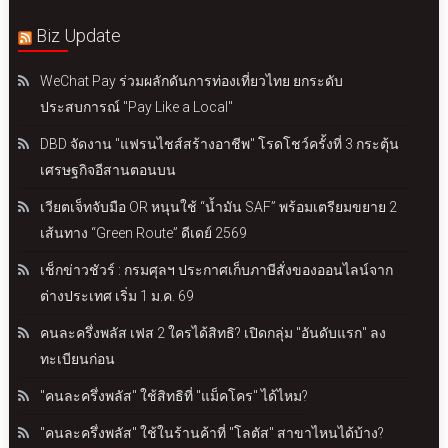
Biz Update
WeChat Pay ร่วมผลักดันการท่องเที่ยวไทย ยกระดับ
ประสบการณ์ "Pay Like a Local"
DBD จัดงาน "แฟรนไชส์สร้างอาชีพ" โรดโชว์ครั้งที่ 3 กระตุ้น
เศรษฐกิจอีสานตอนบน
เวียตเจ็ทจับมือ OR หนุนใช้ “น้ำมัน SAF” พร้อมเตรียมขยาย 2
เส้นทาง “Green Route” ดีเดย์ 2569
เช็กข่าวชัวร์ : กรมศุลฯ ประกาศเก็บภาษีสั่งของออนไลน์จาก
ต่างประเทศ เริ่ม 1 ม.ค. 69
คนละครึ่งพลัส เฟส 2 ใครได้สิทธิ? เปิดกลุ่ม "อันดับแรก" ลง
ทะเบียนก่อน
"คนละครึ่งพลัส" ใช้สิทธิที่ "แม็คโคร" ได้ไหม?
"คนละครึ่งพลัส" ใช้ในร้านค้าที่ "โลตัส" สาขาไหนได้บ้าง?