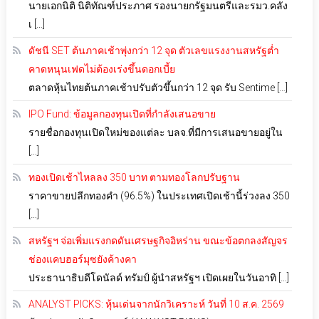
นายเอกนิติ นิติทัณฑ์ประภาศ รองนายกรัฐมนตรีและรมว.คลัง
เ […]
ดัชนี SET ต้นภาคเช้าพุ่งกว่า 12 จุด ตัวเลขแรงงานสหรัฐต่ำ
คาดหนุนเฟดไม่ต้องเร่งขึ้นดอกเบี้ย
ตลาดหุ้นไทยต้นภาคเช้าปรับตัวขึ้นกว่า 12 จุด รับ Sentime […]
IPO Fund: ข้อมูลกองทุนเปิดที่กำลังเสนอขาย
รายชื่อกองทุนเปิดใหม่ของแต่ละ บลจ.ที่มีการเสนอขายอยู่ใน
[…]
ทองเปิดเช้าไหลลง 350 บาท ตามทองโลกปรับฐาน
ราคาขายปลีกทองคำ (96.5%) ในประเทศเปิดเช้านี้ร่วงลง 350
[…]
สหรัฐฯ จ่อเพิ่มแรงกดดันเศรษฐกิจอิหร่าน ขณะข้อตกลงสัญจร
ช่องแคบฮอร์มุซยังค้างคา
ประธานาธิบดีโดนัลด์ ทรัมป์ ผู้นำสหรัฐฯ เปิดเผยในวันอาทิ […]
ANALYST PICKS: หุ้นเด่นจากนักวิเคราะห์ วันที่ 10 ส.ค. 2569