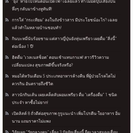
"ยุง" หายไปไหนตอนเปิดไฟ? เฉลยแล้ว ทำไมมืดปุ๊บเสียงบิน
หึ่งๆ กลับมาข้างหูทันที!
การใส่ "กระเทียม" ลงในถังข้าวสาร มีประโยชน์อะไร? เฉลย
แล้วทำไมหลายบ้านชอบทำ!
กินบะหมี่นับร้อยชาม แต่สาวญี่ปุ่นยังหุ่นเพรียว เผยดื่ม "สิ่งนี้"
ต่อเนื่อง 1 ปี!
ฮิตดื่ม "เวลเนสช็อต" ตอนเช้าแทนกาแฟ! สาวรีวิวความ
เปลี่ยนแปลง สุขภาพดีขึ้นจริงหรือ?
หมอไต้หวันเตือน 5 ประเภทอาหารค้างคืน ที่ผู้ป่วยโรคไตไม่
ควรกิน อันตรายถึงชีวิต
สาวนักกินเส้น เผยเคล็ดลับผอมเพรียว ดื่ม "เครื่องดื่ม" 1 ชนิด
ประจำ หาซื้อไม่ยาก!
เปิดลิสต์ 8 ถั่วดีต่อสุขภาพ กูรูแนะนำ เพิ่มโปรตีน-ใยอาหาร อิ่ม
นาน แถมราคาไม่แพง
วิจัยเผย "วัยกลางคน" เลี่ยง 3 ปัจจัยเสี่ยงนี้ ยืดเวลาสมองเสื่อม