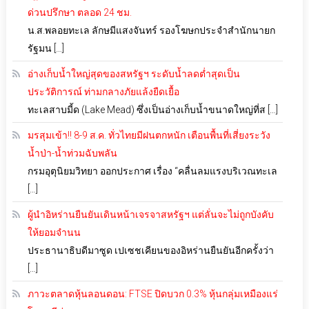
ด่วนปรึกษา ตลอด 24 ชม.
น.ส.พลอยทะเล ลักษมีแสงจันทร์ รองโฆษกประจำสำนักนายก
รัฐมน […]
อ่างเก็บน้ำใหญ่สุดของสหรัฐฯ ระดับน้ำลดต่ำสุดเป็น
ประวัติการณ์ ท่ามกลางภัยแล้งยืดเยื้อ
ทะเลสาบมี้ด (Lake Mead) ซึ่งเป็นอ่างเก็บน้ำขนาดใหญ่ที่ส […]
มรสุมเข้า!! 8-9 ส.ค. ทั่วไทยมีฝนตกหนัก เตือนพื้นที่เสี่ยงระวัง
น้ำป่า-น้ำท่วมฉับพลัน
กรมอุตุนิยมวิทยา ออกประกาศ เรื่อง “คลื่นลมแรงบริเวณทะเล
[…]
ผู้นำอิหร่านยืนยันเดินหน้าเจรจาสหรัฐฯ แต่ลั่นจะไม่ถูกบังคับ
ให้ยอมจำนน
ประธานาธิบดีมาซูด เปเซชเคียนของอิหร่านยืนยันอีกครั้งว่า
[…]
ภาวะตลาดหุ้นลอนดอน: FTSE ปิดบวก 0.3% หุ้นกลุ่มเหมืองแร่