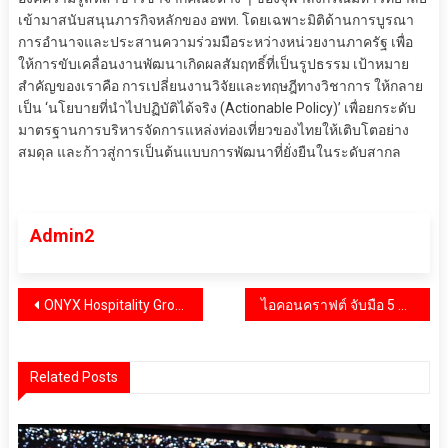
เข้ามาสนับสนุนภารกิจหลักของ อพท. โดยเฉพาะมิติด้านการบูรณา
การอำนาจและประสานความร่วมมือระหว่างหน่วยงานภาครัฐ เพื่อ
ให้การขับเคลื่อนงานพัฒนาเกิดผลสัมฤทธิ์ที่เป็นรูปธรรม เป้าหมาย
สำคัญของเราคือ การเปลี่ยนงานวิจัยและทฤษฎีทางวิชาการ ให้กลาย
เป็น ‘นโยบายที่นำไปปฏิบัติได้จริง (Actionable Policy)’ เพื่อยกระดับ
มาตรฐานการบริหารจัดการแหล่งท่องเที่ยวของไทยให้เติบโตอย่าง
สมดุล และก้าวสู่การเป็นต้นแบบการพัฒนาที่ยั่งยืนในระดับสากล
Admin2
แนะแนว
ONYX Hospitality Group โชว์ศักยภาพ! ปิดดีลบริหาร Shama Hub Ladprao เสริมแกร่งพอร์ตเซอร์วิสอพาร์ตเมนต์
ไอคอนคราฟต์ จับมือ 5 แบรนด์แฟชั่นสุดคราฟต์จากภาคเหนือ ร่วมจุดประกายความคิดสร้างสรรค์แบบไทยในงาน Bangkok Design Week 2026 ผ่านนิทรรศการ “ICONCRAFT X PATTERN.ERS CHOKE-LARB POP UP EXHIBITION” 20 มกราคม – 15 กุมภาพันธ์ 2569 ณ ไอคอนคราฟต์ ชั้น 4 ไอคอนสยาม
เรื่อง
Related Posts