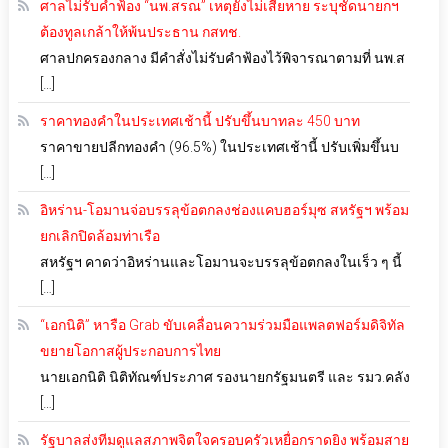
ศาลไม่รับคำฟ้อง “นพ.สรณ” เหตุยังไม่เสียหาย ระบุชัดนายกฯ
ต้องทูลเกล้าให้พ้นประธาน กสทช.
ศาลปกครองกลาง มีคำสั่งไม่รับคำฟ้องไว้พิจารณาตามที่ นพ.ส
[…]
ราคาทองคำในประเทศเช้านี้ ปรับขึ้นบาทละ 450 บาท
ราคาขายปลีกทองคำ (96.5%) ในประเทศเช้านี้ ปรับเพิ่มขึ้นบ
[…]
อิหร่าน-โอมานจ่อบรรลุข้อตกลงช่องแคบฮอร์มุซ สหรัฐฯ พร้อม
ยกเลิกปิดล้อมท่าเรือ
สหรัฐฯ คาดว่าอิหร่านและโอมานจะบรรลุข้อตกลงในเร็ว ๆ นี้
[…]
“เอกนิติ” หารือ Grab ขับเคลื่อนความร่วมมือแพลตฟอร์มดิจิทัล
ขยายโอกาสผู้ประกอบการไทย
นายเอกนิติ นิติทัณฑ์ประภาศ รองนายกรัฐมนตรี และ รมว.คลัง
[…]
รัฐบาลส่งทีมดูแลสภาพจิตใจครอบครัวเหยื่อกราดยิง พร้อมสาย