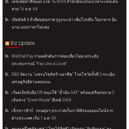
เลขเด็ดม้าสีหมอก งวด 16/8/69 สำนักดังแจกแนวทาง เลขเด่น
หวย 16 ส.ค. 69
เปิดลิสต์ 8 ถั่วดีต่อสุขภาพ กูรูแนะนำ เพิ่มโปรตีน-ใยอาหาร อิ่ม
นาน แถมราคาไม่แพง
Biz Update
WeChat Pay ร่วมผลักดันการท่องเที่ยวไทย ยกระดับ
ประสบการณ์ "Pay Like a Local"
DBD จัดงาน "แฟรนไชส์สร้างอาชีพ" โรดโชว์ครั้งที่ 3 กระตุ้น
เศรษฐกิจอีสานตอนบน
เวียตเจ็ทจับมือ OR หนุนใช้ “น้ำมัน SAF” พร้อมเตรียมขยาย 2
เส้นทาง “Green Route” ดีเดย์ 2569
เช็กข่าวชัวร์ : กรมศุลฯ ประกาศเก็บภาษีสั่งของออนไลน์จาก
ต่างประเทศ เริ่ม 1 ม.ค. 69
คนละครึ่งพลัส เฟส 2 ใครได้สิทธิ? เปิดกลุ่ม "อันดับแรก" ลง