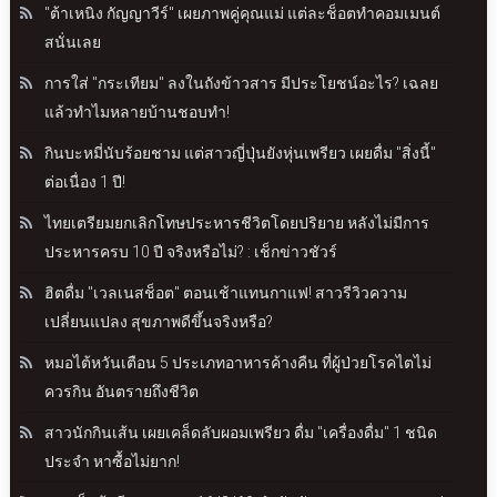
"ต้าเหนิง กัญญาวีร์" เผยภาพคู่คุณแม่ แต่ละช็อตทำคอมเมนต์
สนั่นเลย
การใส่ "กระเทียม" ลงในถังข้าวสาร มีประโยชน์อะไร? เฉลย
แล้วทำไมหลายบ้านชอบทำ!
กินบะหมี่นับร้อยชาม แต่สาวญี่ปุ่นยังหุ่นเพรียว เผยดื่ม "สิ่งนี้"
ต่อเนื่อง 1 ปี!
ไทยเตรียมยกเลิกโทษประหารชีวิตโดยปริยาย หลังไม่มีการ
ประหารครบ 10 ปี จริงหรือไม่? : เช็กข่าวชัวร์
ฮิตดื่ม "เวลเนสช็อต" ตอนเช้าแทนกาแฟ! สาวรีวิวความ
เปลี่ยนแปลง สุขภาพดีขึ้นจริงหรือ?
หมอไต้หวันเตือน 5 ประเภทอาหารค้างคืน ที่ผู้ป่วยโรคไตไม่
ควรกิน อันตรายถึงชีวิต
สาวนักกินเส้น เผยเคล็ดลับผอมเพรียว ดื่ม "เครื่องดื่ม" 1 ชนิด
ประจำ หาซื้อไม่ยาก!