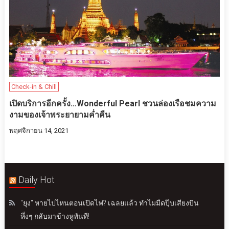
Check-in & Chill
เปิดบริการอีกครั้ง…Wonderful Pearl ชวนล่องเรือชมความ
งามของเจ้าพระยายามค่ำคืน
พฤศจิกายน 14, 2021
Daily Hot
"ยุง" หายไปไหนตอนเปิดไฟ? เฉลยแล้ว ทำไมมืดปุ๊บเสียงบิน
หึ่งๆ กลับมาข้างหูทันที!