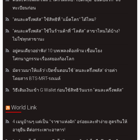
ทะเบียนก่อน
"คนละครึ่งพลัส" ใช้สิทธิที่ "แม็คโคร" ได้ไหม?
"คนละครึ่งพลัส" ใช้ในร้านค้าที่ "โลตัส" สาขาไหนได้บ้าง?
ไม่ใช่ทุกสาขานะ
อยู่คนเดียวอย่าฟัง! 10 บทเพลงต้องห้าม เชื่อมโยง
โศกนาฏกรรม-เรื่องสยองก้องโลก
มัดรวมมาให้แล้ว! เปิดขั้นตอนใช้ 'คนละครึ่งพลัส' จ่ายค่า
โดยสาร BTS-MRT-รถเมล์
วิธีเติมเงินเข้า G Wallet ก่อนใช้สิทธิวันแรก "คนละครึ่งพลัส"
World Link
4 เมนูบ้านๆ แต่เป็น "ราชาแห่งผัก" อร่อยและทำง่าย สูตรกินให้
อายุยืน ดีต่อกระเพาะอาหาร!