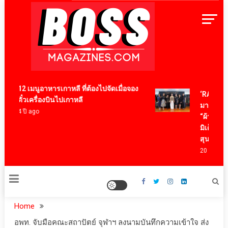
Skip
to
content
BossMagazinesThailand
12 เมนูอาหารเกาหลี ที่ต้องไปจัดเมื่อจอง
‘RAKSAPHA
ตั๋วเครื่องบินไปเกาหลี
มาสเตอร์พี
4 ปี ago
“ผ้าลายน้ำไ
มิเต็ด ถ่ายท
สุนทรียภาพ
20 ชั่วโมง ag
Home
อพท. จับมือคณะสถาปัตย์ จุฬาฯ ลงนามบันทึกความเข้าใจ ส่ง