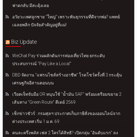
ฟาดกลับ มีสะดุ้งเลย
อวัยวะเพศลูกชาย "ใหญ่" เพราะพันธุกรรมที่ดีจากพ่อ? แพทย์
เฉลยพลิก ปัจจัยสำคัญอยู่ที่แม่!
Biz Update
WeChat Pay ร่วมผลักดันการท่องเที่ยวไทย ยกระดับ
ประสบการณ์ "Pay Like a Local"
DBD จัดงาน "แฟรนไชส์สร้างอาชีพ" โรดโชว์ครั้งที่ 3 กระตุ้น
เศรษฐกิจอีสานตอนบน
เวียตเจ็ทจับมือ OR หนุนใช้ “น้ำมัน SAF” พร้อมเตรียมขยาย 2
เส้นทาง “Green Route” ดีเดย์ 2569
เช็กข่าวชัวร์ : กรมศุลฯ ประกาศเก็บภาษีสั่งของออนไลน์จาก
ต่างประเทศ เริ่ม 1 ม.ค. 69
คนละครึ่งพลัส เฟส 2 ใครได้สิทธิ? เปิดกลุ่ม "อันดับแรก" ลง