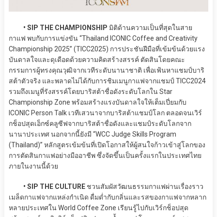
• SIP THE CHAMPIONSHIP
มิติด้านความเป็นที่สุดในสาย
กาแฟ พบกับการแข่งขัน “Thailand ICONIC Coffee and Creativity
Championship 2025” (TICC2025) การประชันฝีมือที่เข้มข้นด้วยแรง
บันดาลใจและดุเดือดด้วยความคิดสร้างสรรค์ ตัดสินโดยคณะ
กรรมการผู้ทรงคุณวุฒิจากเวทีระดับนานาชาติ เพื่อเฟ้นหาแชมป์บาริ
สต้าตัวจริง และพลาดไม่ได้กับการชิมเมนูกาแฟจากแชมป์ TICC2024
รวมถึงเมนูที่รังสรรค์โดยบาริสต้าชื่อดังระดับโลกใน Star
Championship Zone พร้อมสร้างแรงบันดาลใจให้เต็มเปี่ยมกับ
ICONIC Person Talk เวทีเสวนาจากบาริสต้าแชมป์โลก ตลอดจนเวิร์
กช็อปสุดเอ็กซ์คลูซีฟจากบาริสต้าชื่อดังและแชมป์ระดับโลกจาก
นานาประเทศ นอกจากนี้ยังมี “WCC Judge Skills Program
(Thailand)” หลักสูตรเข้มข้นที่เปิดโอกาสให้ผู้สนใจก้าวเข้าสู่โลกของ
การตัดสินกาแฟอย่างมืออาชีพ ซึ่งจัดขึ้นเป็นครั้งแรกในประเทศไทย
ภายในงานนี้ด้วย
• SIP THE CULTURE
ชวนสัมผัสวัฒนธรรมกาแฟผ่านเรื่องราว
เมล็ดกาแฟจากแหล่งกำเนิด ดื่มด่ำกับกลิ่นและรสของกาแฟจากหลาก
หลายประเทศใน World Coffee Zone เรียนรู้ไปกับเวิร์กช็อปสุด