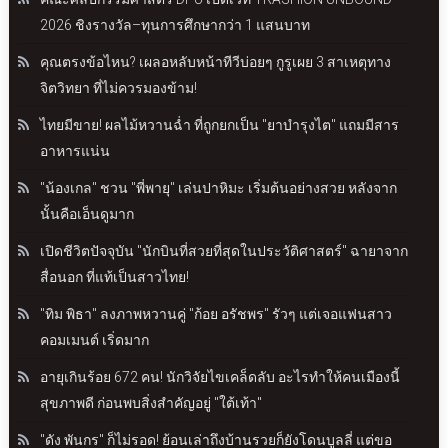
2026 ชิงรางวัล–ทุนการศึกษากว่า 1 แสนบาท
คุณตรงข้อไหน? เผลอหลับหน้าทีวีบ่อยๆ กูรูเผย 3 สาเหตุทาง
จิตวิทยา ที่ไม่ควรมองข้าม!
ไทยมีขาย! ผลไม้หวานฉ่ำ ที่ถูกยกเป็น "ยาบำรุงไต" แถมมีสาร
อาหารแน่น
"น้องเกล" ชวน "พี่พายุ" เล่นปาหิมะ เริ่มต้นอย่างสวย หลังจาก
นั้นคือเอ็นดูมาก
เปิดชีวิตปัจจุบัน "นักบินที่สวยที่สุดในประวัติศาสตร์" ฉายาจาก
สื่อนอก ที่แท้เป็นสาวไทย!
"ทิม พิธา" ลงภาพหวานคู่ "ก้อย อรัชพร" รัวๆ แต่เจอแฟนสาว
คอมเมนต์ เริ่ดมาก
อายุเกินร้อย 672 คน! นักวิจัยไขเคล็ดลับ อะไรทำให้คนเมืองนี้
สุขภาพดี ก่อนพบสิ่งสำคัญอยู่ "ใต้เท้า"
"ดัง พันกร" ก็ไม่รอด! ย้อนเล่าถึงบ้านรวยก็ยังโดนบูลลี่ แต่ขอ