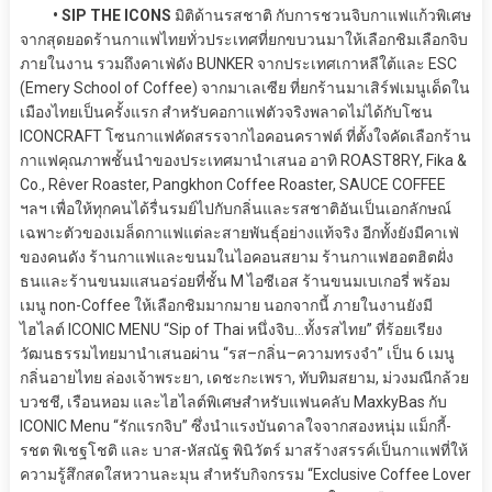
• SIP THE ICONS
มิติด้านรสชาติ กับการชวนจิบกาแฟแก้วพิเศษ
จากสุดยอดร้านกาแฟไทยทั่วประเทศที่ยกขบวนมาให้เลือกชิมเลือกจิบ
ภายในงาน รวมถึงคาเฟ่ดัง BUNKER จากประเทศเกาหลีใต้และ ESC
(Emery School of Coffee) จากมาเลเซีย ที่ยกร้านมาเสิร์ฟเมนูเด็ดใน
เมืองไทยเป็นครั้งแรก สำหรับคอกาแฟตัวจริงพลาดไม่ได้กับโซน
ICONCRAFT โซนกาแฟคัดสรรจากไอคอนคราฟต์ ที่ตั้งใจคัดเลือกร้าน
กาแฟคุณภาพชั้นนำของประเทศมานำเสนอ อาทิ ROAST8RY, Fika &
Co., Rêver Roaster, Pangkhon Coffee Roaster, SAUCE COFFEE
ฯลฯ เพื่อให้ทุกคนได้รื่นรมย์ไปกับกลิ่นและรสชาติอันเป็นเอกลักษณ์
เฉพาะตัวของเมล็ดกาแฟแต่ละสายพันธุ์อย่างแท้จริง อีกทั้งยังมีคาเฟ่
ของคนดัง ร้านกาแฟและขนมในไอคอนสยาม ร้านกาแฟฮอตฮิตฝั่ง
ธนและร้านขนมแสนอร่อยที่ชั้น M ไอซีเอส ร้านขนมเบเกอรี่ พร้อม
เมนู non-Coffee ให้เลือกชิมมากมาย นอกจากนี้ ภายในงานยังมี
ไฮไลต์ ICONIC MENU “Sip of Thai หนึ่งจิบ…ทั้งรสไทย” ที่ร้อยเรียง
วัฒนธรรมไทยมานำเสนอผ่าน “รส–กลิ่น–ความทรงจำ” เป็น 6 เมนู
กลิ่นอายไทย ล่องเจ้าพระยา, เดชะกะเพรา, ทับทิมสยาม, ม่วงมณีกล้วย
บวชชี, เรือนหอม และไฮไลต์พิเศษสำหรับแฟนคลับ MaxkyBas กับ
ICONIC Menu “รักแรกจิบ” ซึ่งนำแรงบันดาลใจจากสองหนุ่ม แม็กกี้-
รชต พิเชฐโชติ และ บาส-หัสณัฐ พินิวัตร์ มาสร้างสรรค์เป็นกาแฟที่ให้
ความรู้สึกสดใสหวานละมุน สำหรับกิจกรรม “Exclusive Coffee Lover