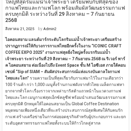
ใหญ่ที่สุดริมแม่น้ำเจ้าพระยา เตรียมพบกับที่สุดของ
กาแฟไทยและกาแฟโลก พร้อมสัมผัสวัฒนธรรมกาแฟ
ครบทุกมิติ ระหว่างวันที่ 29 สิงหาคม – 7 กันยายน
2568
by
สิงหาคม 21, 2025
Admin2
ไอคอนสยาม แลนด์มาร์กระดับโลกริมแม่น้ำเจ้าพระยา เตรียมสร้าง
ปรากฏการณ์ให้กับวงการกาแฟไทยอีกครั้งในงาน “ICONIC CRAFT
COFFEE EXPO 2025” งานกาแฟสุดยิ่งใหญ่ครั้งแรกริมแม่น้ำ
เจ้าพระยา ระหว่างวันที่ 29 สิงหาคม – 7 กันยายน 2568 ณ ริเวอร์ พาร์
ค ไอคอนสยาม ต่อเนื่องไปถึง Event Space ชั้น M ไอซีเอส ภายใต้คอน
เซปต์ “Sip of SIAM – สัมผัสประสบการณ์แห่งแรงบันดาลใจกาแฟ
ไทยและโลก”
รวมความเป็นที่สุดเกี่ยวกับกาแฟมาไว้ในงานเดียวกว่า
100 ร้านค้า กว่า 1,000 เมนูทั้งร้านกาแฟดังจากทั่วไทย เมล็ดกาแฟหา
ยากจากทั่วโลก เรื่องราวจากเหล่าบาริสต้าแถวหน้าในแวดวงกาแฟ
ไทยและโลก เมนูกาแฟสุดเอ็กซ์คลูซีฟ พร้อมนำเสนอวัฒนธรรมกาแฟ
ครบทุกมิติ ปักหมุดให้ไอคอนสยามเป็น Global Coffee Destination
หมุดหมายเพียงหนึ่งเดียวที่จะสร้างประสบการณ์สุดพิเศษให้กับคนรัก
กาแฟ สร้างเครือข่ายในการต่อยอดธุรกิจสำหรับผู้ประกอบการ และยก
ระดับอุตสาหกรรมกาแฟไทยทั้งระบบให้ก้าวไกลสู่สากล