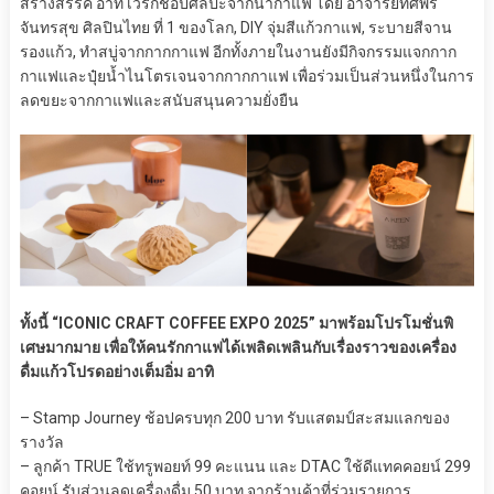
สร้างสรรค์ อาทิ เวิร์กช็อปศิลปะจากน้ำกาแฟ โดย อาจารย์ทศพร
จันทรสุข ศิลปินไทย ที่ 1 ของโลก, DIY จุ่มสีแก้วกาแฟ, ระบายสีจาน
รองแก้ว, ทำสบู่จากกากกาแฟ อีกทั้งภายในงานยังมีกิจกรรมแจกกาก
กาแฟและปุ๋ยน้ำไนโตรเจนจากกากกาแฟ เพื่อร่วมเป็นส่วนหนึ่งในการ
ลดขยะจากกาแฟและสนับสนุนความยั่งยืน
ทั้งนี้ “ICONIC CRAFT COFFEE EXPO 2025” มาพร้อมโปรโมชั่นพิ
เศษมากมาย เพื่อให้คนรักกาแฟได้เพลิดเพลินกับเรื่องราวของเครื่อง
ดื่มแก้วโปรดอย่างเต็มอิ่ม อาทิ
– Stamp Journey ช้อปครบทุก 200 บาท รับแสตมป์สะสมแลกของ
รางวัล
– ลูกค้า TRUE ใช้ทรูพอยท์ 99 คะแนน และ DTAC ใช้ดีแทคคอยน์ 299
คอยน์ รับส่วนลดเครื่องดื่ม 50 บาท จากร้านค้าที่ร่วมรายการ