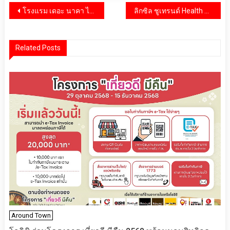
แนะแนว
โรงแรม เดอะ นาคา ไอส์แลนด์ ภูเก็ต สัมผัสประสบการณ์เหนือระดับบนเกาะส่วนตัวแห่งอันดามัน ที่ซึ่งความยั่งยืนผสานกับเสน่ห์เหนือกาลเวลาอย่างลงตัว
ลิกซิล ชูเทรนด์ Health & Well-Being และ Sustainability ยกระดับไลฟ์สไตล์ของผู้คนในภาคตะวันออกเฉียงเหนือของไทย
เรื่อง
Related Posts
Around Town