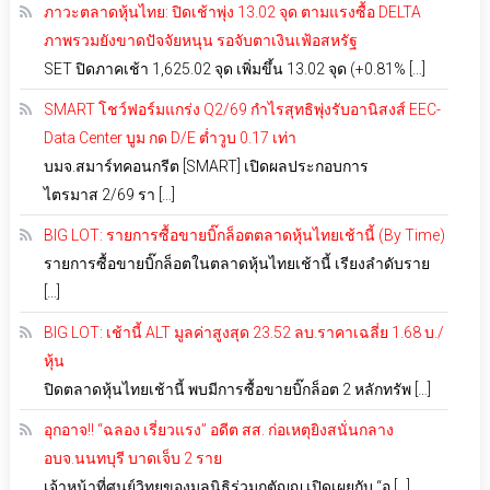
ภาวะตลาดหุ้นไทย: ปิดเช้าพุ่ง 13.02 จุด ตามแรงซื้อ DELTA
ภาพรวมยังขาดปัจจัยหนุน รอจับตาเงินเฟ้อสหรัฐ
SET ปิดภาคเช้า 1,625.02 จุด เพิ่มขึ้น 13.02 จุด (+0.81% […]
SMART โชว์ฟอร์มแกร่ง Q2/69 กำไรสุทธิพุ่งรับอานิสงส์ EEC-
Data Center บูม กด D/E ต่ำวูบ 0.17 เท่า
บมจ.สมาร์ทคอนกรีต [SMART] เปิดผลประกอบการ
ไตรมาส 2/69 รา […]
BIG LOT: รายการซื้อขายบิ๊กล็อตตลาดหุ้นไทยเช้านี้ (By Time)
รายการซื้อขายบิ๊กล็อตในตลาดหุ้นไทยเช้านี้ เรียงลำดับราย
[…]
BIG LOT: เช้านี้ ALT มูลค่าสูงสุด 23.52 ลบ.ราคาเฉลี่ย 1.68 บ./
หุ้น
ปิดตลาดหุ้นไทยเช้านี้ พบมีการซื้อขายบิ๊กล็อต 2 หลักทรัพ […]
อุกอาจ!! “ฉลอง เรี่ยวแรง” อดีต สส. ก่อเหตุยิงสนั่นกลาง
อบจ.นนทบุรี บาดเจ็บ 2 ราย
เจ้าหน้าที่ศูนย์วิทยุของมูลนิธิร่วมกตัญญู เปิดเผยกับ “อ […]