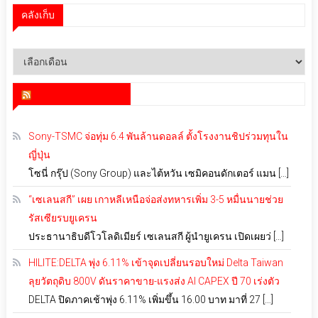
คลังเก็บ
คลัง
เก็บ
สำนักข่าว infoquest
Sony-TSMC จ่อทุ่ม 6.4 พันล้านดอลล์ ตั้งโรงงานชิปร่วมทุนใน
ญี่ปุ่น
โซนี่ กรุ๊ป (Sony Group) และไต้หวัน เซมิคอนดักเตอร์ แมน […]
“เซเลนสกี” เผย เกาหลีเหนือจ่อส่งทหารเพิ่ม 3-5 หมื่นนายช่วย
รัสเซียรบยูเครน
ประธานาธิบดีโวโลดิเมียร์ เซเลนสกี ผู้นำยูเครน เปิดเผยว่ […]
HILITE:DELTA พุ่ง 6.11% เข้าจุดเปลี่ยนรอบใหม่ Delta Taiwan
ลุยวัตถุดิบ 800V ดันราคาขาย-แรงส่ง AI CAPEX ปี 70 เร่งตัว
DELTA ปิดภาคเช้าพุ่ง 6.11% เพิ่มขึ้น 16.00 บาท มาที่ 27 […]