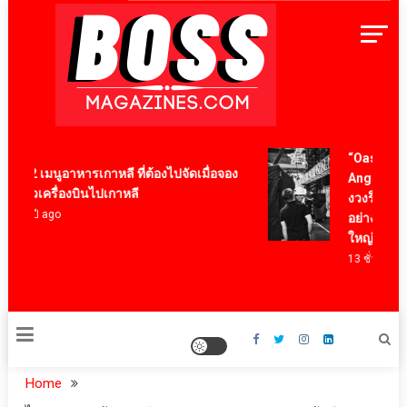
Skip
to
content
BossMagazinesThailand
“Oasis: Don’t
12 เมนูอาหารเกาหลี ที่ต้องไปจัดเมื่อจอง
Anger” ร่วมเ
ตั๋วเครื่องบินไปเกาหลี
งวงร็อคระดั
4 ปี ago
อย่าง Oasis ผ
ใหญ่
13 ชั่วโมง ago
Home