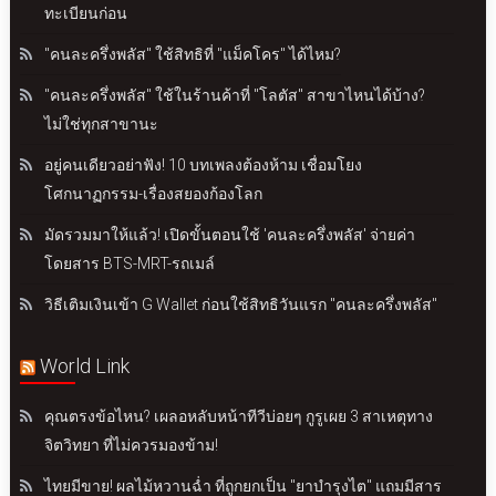
ทะเบียนก่อน
"คนละครึ่งพลัส" ใช้สิทธิที่ "แม็คโคร" ได้ไหม?
"คนละครึ่งพลัส" ใช้ในร้านค้าที่ "โลตัส" สาขาไหนได้บ้าง?
ไม่ใช่ทุกสาขานะ
อยู่คนเดียวอย่าฟัง! 10 บทเพลงต้องห้าม เชื่อมโยง
โศกนาฏกรรม-เรื่องสยองก้องโลก
มัดรวมมาให้แล้ว! เปิดขั้นตอนใช้ 'คนละครึ่งพลัส' จ่ายค่า
โดยสาร BTS-MRT-รถเมล์
วิธีเติมเงินเข้า G Wallet ก่อนใช้สิทธิวันแรก "คนละครึ่งพลัส"
World Link
คุณตรงข้อไหน? เผลอหลับหน้าทีวีบ่อยๆ กูรูเผย 3 สาเหตุทาง
จิตวิทยา ที่ไม่ควรมองข้าม!
ไทยมีขาย! ผลไม้หวานฉ่ำ ที่ถูกยกเป็น "ยาบำรุงไต" แถมมีสาร