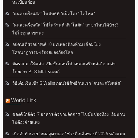
ทะเบียนก่อน
"คนละครึ่งพลัส" ใช้สิทธิที่ "แม็คโคร" ได้ไหม?
"คนละครึ่งพลัส" ใช้ในร้านค้าที่ "โลตัส" สาขาไหนได้บ้าง?
ไม่ใช่ทุกสาขานะ
อยู่คนเดียวอย่าฟัง! 10 บทเพลงต้องห้าม เชื่อมโยง
โศกนาฏกรรม-เรื่องสยองก้องโลก
มัดรวมมาให้แล้ว! เปิดขั้นตอนใช้ 'คนละครึ่งพลัส' จ่ายค่า
โดยสาร BTS-MRT-รถเมล์
วิธีเติมเงินเข้า G Wallet ก่อนใช้สิทธิวันแรก "คนละครึ่งพลัส"
World Link
ของดีใกล้ตัว! 7 อาหาร ตัวช่วยจัดการ "ไขมันช่องท้อง" อิ่มนาน
ไม่ต้องจ่ายแพง
เปิดคำทำนาย "หมอดูตาบอด" ช่วงที่เหลือของปี 2026 หลังแม่น