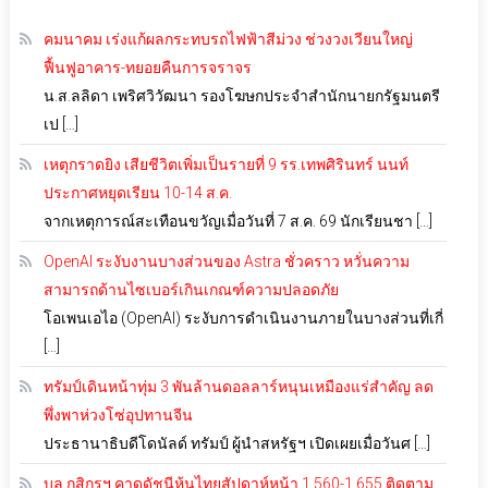
คมนาคม เร่งแก้ผลกระทบรถไฟฟ้าสีม่วง ช่วงวงเวียนใหญ่
ฟื้นฟูอาคาร-ทยอยคืนการจราจร
น.ส.ลลิดา เพริศวิวัฒนา รองโฆษกประจำสำนักนายกรัฐมนตรี
เป […]
เหตุกราดยิง เสียชีวิตเพิ่มเป็นรายที่ 9 รร.เทพศิรินทร์ นนท์
ประกาศหยุดเรียน 10-14 ส.ค.
จากเหตุการณ์สะเทือนขวัญเมื่อวันที่ 7 ส.ค. 69 นักเรียนชา […]
OpenAI ระงับงานบางส่วนของ Astra ชั่วคราว หวั่นความ
สามารถด้านไซเบอร์เกินเกณฑ์ความปลอดภัย
โอเพนเอไอ (OpenAI) ระงับการดำเนินงานภายในบางส่วนที่เกี่
[…]
ทรัมป์เดินหน้าทุ่ม 3 พันล้านดอลลาร์หนุนเหมืองแร่สำคัญ ลด
พึ่งพาห่วงโซ่อุปทานจีน
ประธานาธิบดีโดนัลด์ ทรัมป์ ผู้นำสหรัฐฯ เปิดเผยเมื่อวันศ […]
บล.กสิกรฯ คาดดัชนีหุ้นไทยสัปดาห์หน้า 1,560-1,655 ติดตาม