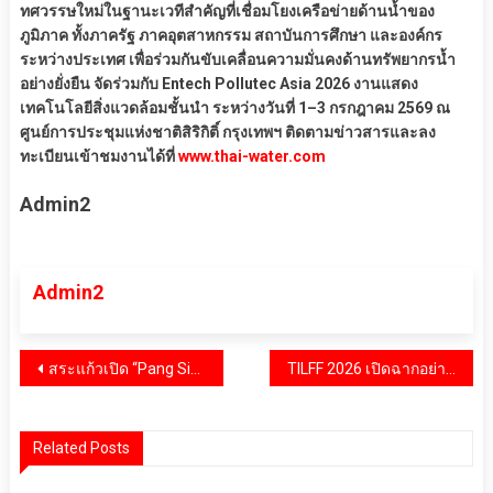
ทศวรรษใหม่ในฐานะเวทีสำคัญที่เชื่อมโยงเครือข่ายด้านน้ำของ
ภูมิภาค ทั้งภาครัฐ ภาคอุตสาหกรรม สถาบันการศึกษา และองค์กร
ระหว่างประเทศ เพื่อร่วมกันขับเคลื่อนความมั่นคงด้านทรัพยากรน้ำ
อย่างยั่งยืน จัดร่วมกับ Entech Pollutec Asia 2026 งานแสดง
เทคโนโลยีสิ่งแวดล้อมชั้นนำ ระหว่างวันที่ 1–3 กรกฎาคม 2569 ณ
ศูนย์การประชุมแห่งชาติสิริกิติ์ กรุงเทพฯ ติดตามข่าวสารและลง
ทะเบียนเข้าชมงานได้ที่
www.thai-water.com
Admin2
Admin2
แนะแนว
สระแก้วเปิด “Pang Sida in Love 2569” ชมผีเสื้อ-คอนเสิร์ต-ไนท์มาร์เก็ต 5–7 มิ.ย. นี้
TILFF 2026 เปิดฉากอย่างยิ่งใหญ่ชูแนวคิด “Courage & Transformation” พร้อมยกระดับประเทศไทยสู่ Hub คอนเทนต์ LGBTQ+ ระดับเอเชียและนานาชาติ
เรื่อง
Related Posts