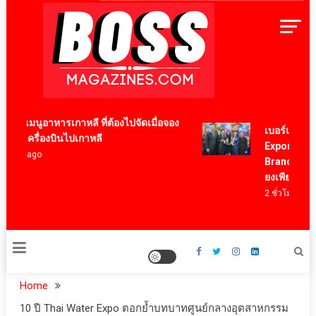
Skip
to
content
BossMagazinesThailand
2 เมนูอาหารเกาหลี ที่ต้องไปจัดเมื่อจอง
เบอร์แทรม คว้า
ั๋วเครื่องบินไปเกาหลี
Export Award 
 ปี ago
Brand ตอกย้ำค
ยงเพียวในระดั
2 ชั่วโมง ago
Home
10 ปี Thai Water Expo ตอกย้ำบทบาทศูนย์กลางอุตสาหกรรม