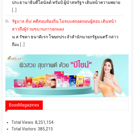
ประธานาธิบดีโดนัลด์ ทรัมป์ ผู้นำสหรัฐฯ เดินหน้าความพยาย
[…]
รัฐบาล ลั่น! คดีสอบท้องถิ่น ไม่จบแค่ถอดถอนผู้สอบ เดินหน้า
สาวถึงผู้ร่วมขบวนการยกแผง
น.ส.รัชดา ธนาดิเรก โฆษกประจำสำนักนายกรัฐมนตรี กล่าว
ถึงแ […]
BossMagazines
Total Views:
8,251,154
Total Visitors:
385,215