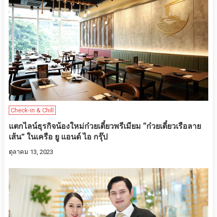
Check-in & Chill
แตกไลน์ธุรกิจน้องใหม่ก๋วยเตี๋ยวพรีเมียม “ก๋วยเตี๋ยวเรือลาย
เส้น” ในเครือ ยู แอนด์ ไอ กรุ๊ป
ตุลาคม 13, 2023