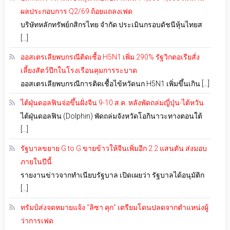
ผลประกอบการ Q2/69 ถ้อยแถลงเฟด
บริษัทหลักทรัพย์กสิกรไทย จำกัด ประเมินกรอบดัชนีหุ้นไทยส
[…]
ออสเตรเลียพบกรณีติดเชื้อ H5N1 เพิ่ม 290% รัฐวิกตอเรียสั่ง
เลี้ยงสัตว์ปีกในโรงเรือนคุมการระบาด
ออสเตรเลียพบกรณีการติดเชื้อไข้หวัดนก H5N1 เพิ่มขึ้นเกิน […]
ไต้ฝุ่นดอลฟินจ่อขึ้นฝั่งจีน 9-10 ส.ค. หลังพัดถล่มญี่ปุ่น-ไต้หวัน
ไต้ฝุ่นดอลฟิน (Dolphin) พัดถล่มจังหวัดโอกินาวะทางตอนใต้
[…]
รัฐบาลขยาย G to G ขายข้าวให้จีนเพิ่มอีก 2.2 แสนตัน ส่งมอบ
ภายในปีนี้
รายงานข่าวจากทำเนียบรัฐบาล เปิดเผยว่า รัฐบาลได้อนุมัติก
[…]
ทรัมป์ส่งจดหมายแจ้ง “ลิซา คุก” เตรียมโดนปลดจากตำแหน่งผู้
ว่าการเฟด