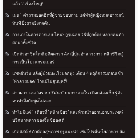
แล้ว 2 เรื่องใหญ่!
เผย 1 คำถามยอดฮิตที่ผู้ชายชอบถาม แต่ทำผู้หญิงหมดอารมณ์
ทันที ยิ่งถามยิ่งกดดัน
กางเกงในควรตากแบบไหน? กูรูเฉลย วิธีที่ถูกต้อง หลายคนทำ
ผิดมาทั้งชีวิต
เปิดตัวอาชีพใหม่! อดีตดารา AV ญี่ปุ่น อำลาวงการ พลิกชีวิตสู่
การเป็นโปรแกรมเมอร์
แพทย์หวั่น หลังผู้ป่วยมะเร็งปอดพุ่ง เตือน 4 พฤติกรรมตอนเช้า
"ทำลายปอด" ไวแม้ไม่สูบบุหรี่!
สาวผวา! เจอ "คราบปริศนา" บนกางเกงใน เปิดกล้องเช็ก รู้ตัว
คนทำถึงกับพูดไม่ออก
ทำไมมีแค่ 1 เดียวที่ "หน้าเขียว" และห้ามนำออกนอกประเทศ?
ปริศนาทหารของจิ๋นซีฮ่องเต้!
เปิดลิสต์ 8 ถั่วดีต่อสุขภาพ กูรูแนะนำ เพิ่มโปรตีน-ใยอาหาร อิ่ม