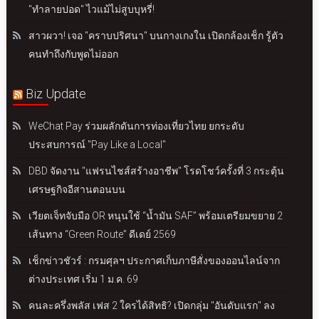
"ทำลายปอด" ไวแม้ไม่สูบบุหรี่!
สาวผวา! เจอ "คราบปริศนา" บนกางเกงใน เปิดกล้องเช็ก รู้ตัว
คนทำถึงกับพูดไม่ออก
Biz Update
WeChat Pay ร่วมผลักดันการท่องเที่ยวไทย ยกระดับ
ประสบการณ์ "Pay Like a Local"
DBD จัดงาน "แฟรนไชส์สร้างอาชีพ" โรดโชว์ครั้งที่ 3 กระตุ้น
เศรษฐกิจอีสานตอนบน
เวียตเจ็ทจับมือ OR หนุนใช้ “น้ำมัน SAF” พร้อมเตรียมขยาย 2
เส้นทาง “Green Route” ดีเดย์ 2569
เช็กข่าวชัวร์ : กรมศุลฯ ประกาศเก็บภาษีสั่งของออนไลน์จาก
ต่างประเทศ เริ่ม 1 ม.ค. 69
คนละครึ่งพลัส เฟส 2 ใครได้สิทธิ? เปิดกลุ่ม "อันดับแรก" ลง