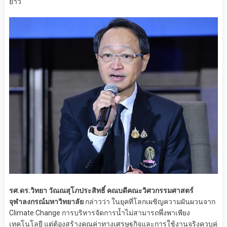
ยาว
รศ.ดร.วิทยา วัณณสุโภประสิทธิ์ คณบดีคณะวิศวกรรมศาสตร์
จุฬาลงกรณ์มหาวิทยาลัย
กล่าวว่า ในยุคที่โลกเผชิญความผันผวนจาก
Climate Change การบริหารจัดการน้ำไม่สามารถพึ่งพาเพียง
เทคโนโลยี แต่ต้องสร้างคุณค่าทางเศรษฐกิจและการใช้งานจริงควบคู่