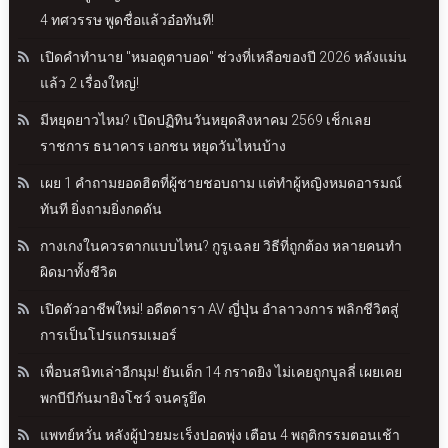
4 ทศวรรษ พูดชื่อแล้วอ๋อทันที!
เปิดคำทำนาย "หมอดูตาบอด" ช่วงที่เหลือของปี 2026 หลังแม่น
แล้ว 2 เรื่องใหญ่!
มีหยุดยาวไหม? เปิดปฏิทินวันหยุดสิงหาคม 2569 เช็กเลย
ราชการ ธนาคาร เอกชน หยุดวันไหนบ้าง
เผย 1 คำถามยอดฮิตที่ผู้ชายชอบถาม แต่ทำผู้หญิงหมดอารมณ์
ทันที ยิ่งถามยิ่งกดดัน
กางเกงในควรตากแบบไหน? กูรูเฉลย วิธีที่ถูกต้อง หลายคนทำ
ผิดมาทั้งชีวิต
เปิดตัวอาชีพใหม่! อดีตดารา AV ญี่ปุ่น อำลาวงการ พลิกชีวิตสู่
การเป็นโปรแกรมเมอร์
เพื่อนสนิทเล่าอีกมุม! ยันเด็ก 14 กราดยิง ไม่เคยถูกบูลลี่ เผยเคย
พกบีบีกันมายิงโชว์ จนครูยึด
แพทย์หวั่น หลังผู้ป่วยมะเร็งปอดพุ่ง เตือน 4 พฤติกรรมตอนเช้า