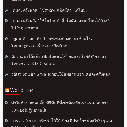
"คนละครึ่งพลัส" ใช้สิทธิที่ "แม็คโคร" ได้ไหม?
"คนละครึ่งพลัส" ใช้ในร้านค้าที่ "โลตัส" สาขาไหนได้บ้าง?
ไม่ใช่ทุกสาขานะ
อยู่คนเดียวอย่าฟัง! 10 บทเพลงต้องห้าม เชื่อมโยง
โศกนาฏกรรม-เรื่องสยองก้องโลก
มัดรวมมาให้แล้ว! เปิดขั้นตอนใช้ 'คนละครึ่งพลัส' จ่ายค่า
โดยสาร BTS-MRT-รถเมล์
วิธีเติมเงินเข้า G Wallet ก่อนใช้สิทธิวันแรก "คนละครึ่งพลัส"
World Link
ทำไมต้อง "ถอดปลั๊ก" ทีวีทันทีที่เข้าห้องพักโรงแรม? คนกว่า
90% ยังไม่รู้เหตุผลนี้!
การวาง "กระดาษทิชชู่" ไว้ใต้เขียง มีประโยชน์อะไร? กูรูเฉลย