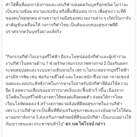
ทำให้พื้นที่ออกกาลังกายและเล่นกีฬาปลอดควันบุหรี่ทุกชนิด ไม่ว่าจะ
เป็นสนามซ้อม สนามแข่งขัน หรือพื้นที่นันทนาการ เพื่อสุขภาวะที่ดี
ของคนไทยทุกคน ผ่านความร่วมมือของหน่วยงานต่าง ๆ เกิดเป็นกาลัง
สาคัญขับเคลื่อนให้ วงการกีฬาไทย เป็นต้นแบบของสุขภาพที่ดี
ปราศจากควันบุหรี่อย่างแท้จริง
“กิจกรรมกีฬาไม่เอาบุหรี่ไฟฟ้า มีประโยชน์ต่อนักกีฬาและผู้เข้าร่วม
งานกีฬาในหลายด้าน 1.ช่วยรักษาสมรรถภาพทางกาย 2.ป้องกันผลก
ระทบต่อปอดและระบบทางเดินหายใจ เพราะไอระเหยจากบุหรี่ไฟฟ้า
อาจมีสารพิษ เช่น ฟอร์มาลดีไฮด์ และโลหะหนัก ซึ่งอาจท าลายเซลล์
ปอดและลดประสิทธิภาพในการหายใจสาหรับนักกีฬาที่ต้องใช้ความ
อึด 3.ลดความเสี่ยงของอาการบาดเจ็บและฟื้นตัวเร็วขึ้น เนื่องจาก
นิโคตินในบุหรี่ไฟฟ้าอาจทาให้หลอดเลือดหดตัว ส่งผลให้การไหล
เวียนโลหิตลดลง 4.สร้างสภาพแวดล้อมที่ดีต่อสุขภาพในงานกีฬา
เพราะงานกีฬาควรเป็นพื้นที่ที่ส่งเสริมสุขภาพและแรงบันดาลใจให้คน
มาออกกาลังกาย 5.ส่งเสริมภาพลักษณ์ที่ดีของนักกีฬา เป็นแบบอย่างให้
กับเยาวชนและประชาชนทั่วไป”
ดร.นพ.ไพโรจน์ กล่าว