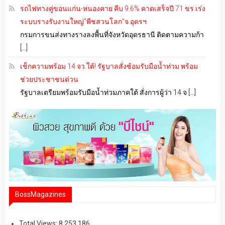
รถไฟทางคู่ขอนแก่น-หนองคาย คืบ 9.6% คาดเสร็จปี 71 ขร.เร่ง
ระบบรางรับงานใหญ่”พืชสวนโลก”จ.อุดรฯ
กรมการขนส่งทางรางลงพื้นที่จังหวัดอุดรธานี ติดตามความก้า
[…]
เช็กความพร้อม 14 จว.ใต้! รัฐบาลสั่งซ้อมรับมือน้ำท่วม พร้อม
ช่วยประชาชนด่วน
รัฐบาลเตรียมพร้อมรับมือน้ำท่วมภาคใต้ สั่งการผู้ว่า 14 จ […]
BossMagazines
Total Views:
8,253,186