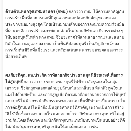
ด้านตัวแทนกรุงเทพมหานคร (กทม.)
กล่าวว่า กทม. ให้ความสาคัญกับ
การสร้างพื้นที่สาธารณะที่มีคุณภาพและปลอดภัยต่อสุขภาพของ
ประชาชนอย่างสูงสุด โดยเป้าหมายหลักของการลงนามความร่วมมือ
ที่ผ่านมาคือ การสร้างสภาพแวดล้อมในสนามกีฬาและกิจกรรมต่าง ๆ
ให้ปลอดบุหรี่ไฟฟ้า ทาง กทม. จึงประกาศให้สวนสาธารณะและสนาม
กีฬาในความดูแลของ กทม. เป็นพื้นที่ปลอดบุหรี่ เป็นสัญลักษณ์ของ
การเริ่มต้นชีวิตที่แข็งแรง และพร้อมสนับสนุนการขยายผลของวาระ
นี้อย่างเต็มที่
ศ.เกียรติคุณ นพ.ประกิต วาทีสาธกกิจ ประธานมูลนิธิรณรงค์เพื่อการ
ไม่สูบบุหรี่
กล่าวว่า การระบาดของบุหรี่ไฟฟ้ากาลังรุนแรงในกลุ่ม
เยาวชน ซึ่งมักถูกหลอกล่อด้วยรูปลักษณ์และกลิ่นรส ที่น่าดึงดูดใจแต่
แฝงไปด้วยพิษร้าย และการสูญเสียที่ตามมาอีกมากมายจากการใช้บุหรี่
และบุหรี่ไฟฟ้า การนำกิจกรรมทางกายและพื้นที่กีฬามาเป็นแนวรบใน
การต่อสู้กับบุหรี่ไฟฟ้าถือเป็นยุทธศาสตร์ที่สาคัญ เพราะเป็นการสร้าง
“ฮีโร่”ที่แข็งแรงจากภายใน และตอกย ้าว่า กีฬาและการสูบบุหรี่ไม่อยู่
ร่วมกันโดยเด็ดขาด และนักกีฬาทุกประเภทมีบทบาทเป็นแบบอย่างที่ดี
ไม่สนับสนุนการสูบบุหรี่ทุกชนิดให้แก่เด็กและเยาวชน