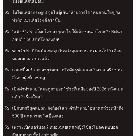
ไม่ใช่แค่กันเปื้อน!
ไม่ใช่แค่ฝาประตู! 3 จุดในตู้เย็น "ห้ามวางไข่" คนส่วนใหญ่ยัง
ทำผิด เน่าเสียไว-เชื้อราขึ้น
"สฟิงซ์" สร้างโดยใคร อายุเท่าไร ใต้เท้าซ่อนอะไรอยู่? ปริศนา
อียิปต์ 4,500 ปีที่โลกสงสัย!
ชายวัย 55 ปี กินมันเทศทุกวันหวังคุมเบาหวาน ผ่านไป 5 เดือน
หมอเผยผลตรวจแล้ว!
กาแฟมื้อเช้า: ยาอายุวัฒนะ หรือศัตรูซ่อนแอบ? ความจริงชวน
อึ้งจากผู้เชี่ยวชาญ
เปิดคำทำนาย "หมอดูตาบอด" ช่วงที่เหลือของปี 2026 หลังแม่น
แล้ว 2 เรื่องใหญ่!
เปิดบทกวีสุดแปลก! ดังก้องโลก "คำทำนาย" อนาคตล่วงหน้าถึง
500 ปี แฉความจริงเบื้องหลัง
เพราะเปิดแอร์นอน? หมอเฉลยเคส หญิงไข้สูงไม่ลด พบปอด
อักเสบจากเชื้อ Legionella