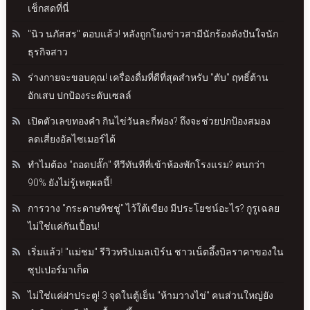
เช็กสดที่นี่
"นิว นภัสสร" ตอบแล้ว! หลังถูกโยงข่าวสามีนักร้องดังปันใจนัก
ธุรกิจสาว
ร่างกายจะขอบคุณ! เครื่องดื่มที่ดีที่สุดสำหรับ "ตับ" ฤทธิ์ต้าน
อักเสบ ปกป้องระดับเซลล์
เปิดตัวเลขทองคำ กินไข่วันละกี่ฟอง? ถึงจะช่วยปกป้องสมอง
ลดเสี่ยงอัลไซเมอร์ได้
ทำไมต้อง "ถอดปลั๊ก" ทีวีทันทีที่เข้าห้องพักโรงแรม? คนกว่า
90% ยังไม่รู้เหตุผลนี้!
การวาง "กระดาษทิชชู่" ไว้ใต้เขียง มีประโยชน์อะไร? กูรูเฉลย
ไม่ใช่แค่กันเปื้อน!
เริ่มแล้ว! "แม่ชม" รีวิวทริปเมลเบิร์น ชาวเน็ตอึ้งบิลราคาของใน
ซุปเปอร์มาเก็ต
ไม่ใช่แค่ฝาประตู! 3 จุดในตู้เย็น "ห้ามวางไข่" คนส่วนใหญ่ยัง