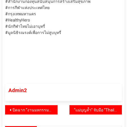
#สำนักงานกองทุนสนับสนุนการสร้างเสริมสุขภาพ
#การกีฬาแห่งประเทศไทย
#กรุงเทพมหานคร
#HealthyHero
#นักกีฬาไทยไม่เอาบุหรี่
#มูลนิธิรณรงค์เพื่อการไม่สูบบุหรี่
Admin2
แนะแนว
ปิดฉาก “งานมหกรรมหนังสือระดับชาติ ครั้งที่ 30 (Book Expo Thailand 2025)” ทุบสถิติทะลุ 1.5 ล้านคน! ยอดขายกว่า 474 ล้านบาท “Gen Z” พลังขับเคลื่อนหลัก “นิยาย” ครองแชมป์
“แม่บุญล้ำ” จับมือ “Thailand Culinary Academy” ยกระดับเครื่องปรุงไทยสู่สากล!! คว้ารางวัลอาหารระดับโลกจากเวที FHA FOOD & BEVERAGE 2025 ณ ประเทศสิงคโปร์
เรื่อง