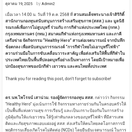
by
ตุลาคม 19, 2025
Admin2
เมื่อเวลา 14.00 น. วันที่ 19 ต.ค. 2568 ที่
สวนสมเด็จพระนางเจ้าสิริกิติ์
สานักงานกองทุนสนับสนุนการสร้างเสริมสุขภาพ (สสส.) และ มูลนิธิ
รณรงค์เพื่อการไม่สูบบุหรี่ ร่วมกับ การกีฬาแห่งประเทศไทย (กกท.)
กรุงเทพมหานคร (กทม.) สมาคมกีฬาแห่งกรุงเทพมหานคร และภาคี
เครือข่าย จัดกิจกรรม “Healthy Hero” สานต่อเจตนารมณ์ จากบันทึก
ข้อตกลง เพื่อสนับสนุนการรณรงค์ “การกีฬาไทยไม่เอาบุหรี่ไฟฟ้า”
ความร่วมมือในการขับเคลื่อนวาระสาคัญ เพื่อส่งเสริมให้พื้นที่กีฬาใน
ประเทศไทยเป็นพื้นที่ปลอดบุหรี่อย่างเป็นทางการ โดยมีเป้าหมายเพื่อ
ปกป้องสุขภาพของนักกีฬา เยาวชน และคนไทยทั้งประเทศ
Thank you for reading this post, don't forget to subscribe!
ดร.นพ.ไพโรจน์ เสาน่วม. รองผู้จัดการกองทุน สสส.
กล่าวว่า กิจกรรม
“Healthy Hero” มุ่งเน้นการใช้ กิจกรรมทางกายร่วมกันในครอบครัวให้
เป็นพื้นที่แห่งความสุข การเรียนรู้ และเป็นเกราะป้องกันในการสร้าง
ภูมิคุ้มกันให้แก่เยาวชน ให้รู้เท่าทันกลลวงของบุหรี่ไฟฟ้า ที่มีสารเสพ
ติดและภัยสุขภาพแอบแฝงอยู่ สสส. ส่งเสริมให้คนไทยลดโอกาสการมี
พฤติกรรมเสี่ยงเกิดโรคไม่ติดต่อ (NCDs) โดยยืนยันเจตนารมณ์ ในการ