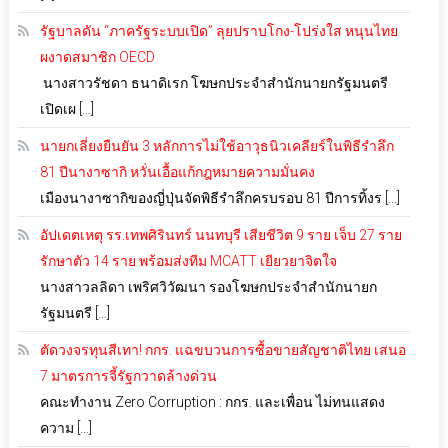
รัฐบาลดัน “ภาครัฐระบบเปิด” ลุยปราบโกง-โปร่งใส หนุนไทย
ผงาดสมาชิก OECD
นางสาวรัชดา ธนาดิเรก โฆษกประจำสำนักนายกรัฐมนตรี
เปิดเผ […]
นายกเลี่ยงยืนยัน 3 หลักการไม่ใช้อาวุธนิวเคลียร์ในพิธีรำลึก
81 ปีนางาซากิ หวั่นเอื้อแก้กฎหมายความมั่นคง
เมืองนางาซากิของญี่ปุ่นจัดพิธีรำลึกครบรอบ 81 ปีการทิ้งร […]
อัปเดตเหตุ รร.เทพศิรินทร์ นนทบุรี เสียชีวิต 9 ราย เจ็บ 27 ราย
รักษาตัว 14 ราย พร้อมส่งทีม MCATT เยียวยาจิตใจ
นางสาวลลิดา เพริศวิวัฒนา รองโฆษกประจำสำนักนายก
รัฐมนตรี […]
ตัดวงจรทุนสีเทา! กกร. แฉขบวนการซื้อขายสัญชาติไทย เสนอ
7 มาตรการจี้รัฐกวาดล้างด่วน
คณะทำงาน Zero Corruption : กกร. และเพื่อน ไม่ทนแสดง
ความ […]