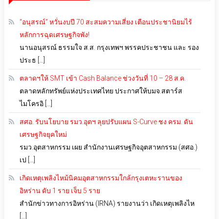
“อนุสรณ์” หวั่นงบปี 70 สะสมความเสี่ยง เตือนประชานิยมไร้
หลักการฉุดเศรษฐกิจพัง!
นานอนุสรณ์ ธรรมใจ ส.ส. กรุงเทพฯ พรรคประชาชน และ รอง
ประธ […]
ตลาดฯให้ SMT เข้า Cash Balance ช่วงวันที่ 10 – 28 ส.ค.
ตลาดหลักทรัพย์แห่งประเทศไทย ประกาศให้บมจ.สตาร์ส
ไมโครอิ […]
สศอ. รับนโยบาย รมว.อุตฯ ลุยปรับแผน S-Curve ชง ครม. ดัน
เศรษฐกิจยุคใหม่
รมว.อุตสาหกรรม เผย สำนักงานเศรษฐกิจอุตสาหกรรม (สศอ.)
เป […]
เกิดเหตุเพลิงไหม้นิคมอุตสาหกรรมใกล้กรุงเตหะรานของ
อิหร่าน ดับ 1 ราย เจ็บ 5 ราย
สำนักข่าวทางการอิหร่าน (IRNA) รายงานว่า เกิดเหตุเพลิงไห
[…]