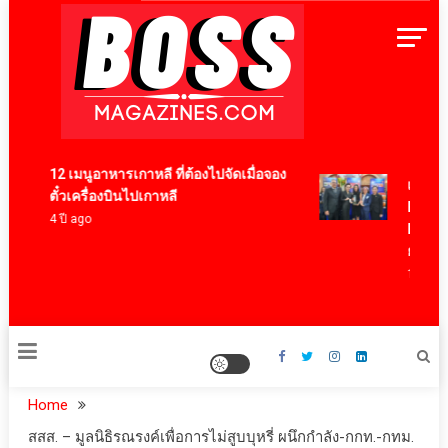
Skip
to
content
BossMagazinesThailand
12 เมนูอาหารเกาหลี ที่ต้องไปจัดเมื่อจอง
เบอร์แทร
ตั๋วเครื่องบินไปเกาหลี
Export A
4 ปี ago
Brand ตอ
ยงเพียวใ
19 ชั่วโมง
Home
สสส. – มูลนิธิรณรงค์เพื่อการไม่สูบบุหรี่ ผนึกกำลัง-กกท.-กทม.