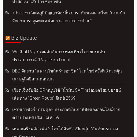
ทำผิด เน่าเสียไว-เชื้อราขึ้น
7-Eleven ส่งต่อภูมิปัญญาท้องถิ่น ยกระดับของฝากไทย “กระเป๋า
จักสานกระจูดทะเลน้อย รุ่น Limited Edition"
Biz Update
WeChat Pay ร่วมผลักดันการท่องเที่ยวไทย ยกระดับ
ประสบการณ์ "Pay Like a Local"
DBD จัดงาน "แฟรนไชส์สร้างอาชีพ" โรดโชว์ครั้งที่ 3 กระตุ้น
เศรษฐกิจอีสานตอนบน
เวียตเจ็ทจับมือ OR หนุนใช้ “น้ำมัน SAF” พร้อมเตรียมขยาย 2
เส้นทาง “Green Route” ดีเดย์ 2569
เช็กข่าวชัวร์ : กรมศุลฯ ประกาศเก็บภาษีสั่งของออนไลน์จาก
ต่างประเทศ เริ่ม 1 ม.ค. 69
คนละครึ่งพลัส เฟส 2 ใครได้สิทธิ? เปิดกลุ่ม "อันดับแรก" ลง
ทะเบียนก่อน