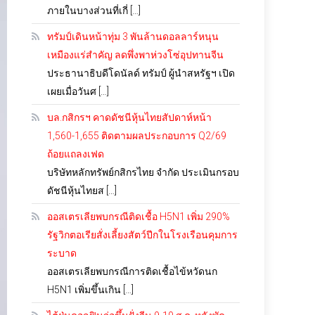
ภายในบางส่วนที่เกี่ […]
ทรัมป์เดินหน้าทุ่ม 3 พันล้านดอลลาร์หนุน
เหมืองแร่สำคัญ ลดพึ่งพาห่วงโซ่อุปทานจีน
ประธานาธิบดีโดนัลด์ ทรัมป์ ผู้นำสหรัฐฯ เปิด
เผยเมื่อวันศ […]
บล.กสิกรฯ คาดดัชนีหุ้นไทยสัปดาห์หน้า
1,560-1,655 ติดตามผลประกอบการ Q2/69
ถ้อยแถลงเฟด
บริษัทหลักทรัพย์กสิกรไทย จำกัด ประเมินกรอบ
ดัชนีหุ้นไทยส […]
ออสเตรเลียพบกรณีติดเชื้อ H5N1 เพิ่ม 290%
รัฐวิกตอเรียสั่งเลี้ยงสัตว์ปีกในโรงเรือนคุมการ
ระบาด
ออสเตรเลียพบกรณีการติดเชื้อไข้หวัดนก
H5N1 เพิ่มขึ้นเกิน […]