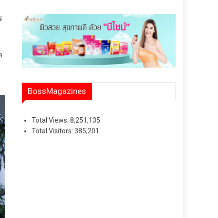
ร
ด
BossMagazines
Total Views:
8,251,135
Total Visitors:
385,201