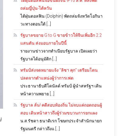
ไต้ฝุ่นดอลฟินจ่อขึ้นฝั่งจีน 9-10 ส.ค. หลังพัด
ถล่มญี่ปุ่น-ไต้หวัน
ไต้ฝุ่นดอลฟิน (Dolphin) พัดถล่มจังหวัดโอกินา
วะทางตอนใต้ […]
รัฐบาลขยาย G to G ขายข้าวให้จีนเพิ่มอีก 2.2
แสนตัน ส่งมอบภายในปีนี้
รายงานข่าวจากทำเนียบรัฐบาล เปิดเผยว่า
รัฐบาลได้อนุมัติก […]
ทรัมป์ส่งจดหมายแจ้ง “ลิซา คุก” เตรียมโดน
ปลดจากตำแหน่งผู้ว่าการเฟด
ประธานาธิบดีโดนัลด์ ทรัมป์ ผู้นำสหรัฐฯ เดิน
หน้าความพยาย […]
รัฐบาล ลั่น! คดีสอบท้องถิ่น ไม่จบแค่ถอดถอนผู้
สอบ เดินหน้าสาวถึงผู้ร่วมขบวนการยกแผง
ญ
น.ส.รัชดา ธนาดิเรก โฆษกประจำสำนักนายก
รัฐมนตรี กล่าวถึงแ […]