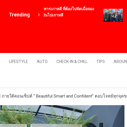
12 เมนูอาหารเกาหลี ที่ต้องไปจัดเมื่อจอง
เบอร
Trending
ตั๋วเครื่องบินไปเกาหลี
Expo
4 ปี ago
Bran
ยงเพ
2 ชั่ว
Thailand
S
LIFESTYLE
AUTO
CHECK-IN & CHILL
TIPS
AROUN
รป ภายใต้คอนเซ็ปต์ “ Beautiful Smart and Confident” ตอบโจทย์ทุกจุดขอ