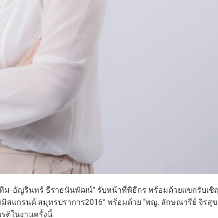
-อัญรินทร์ ธีราธนันพัฒน์” รับหน้าที่พิธีกร พร้อมด้วยแขกรับเชิ
อมมิสแกรนด์ สมุทรปราการ2016” พร้อมด้วย “พญ. ลักษณารีย์ จิรสุข
ติในงานครั้งนี้