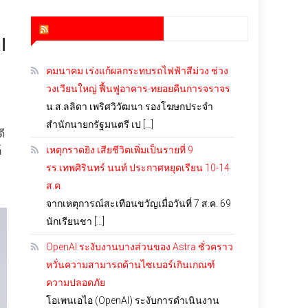
สำนักข่าว infoquest
l
คมนาคม เร่งแก้ผลกระทบรถไฟฟ้าสีม่วง ช่วง
วงเวียนใหญ่ ฟื้นฟูอาคาร-ทยอยคืนการจราจร
น.ส.ลลิดา เพริศวิวัฒนา รองโฆษกประจำ
สำนักนายกรัฐมนตรี เป […]
ี
์
เหตุกราดยิง เสียชีวิตเพิ่มเป็นรายที่ 9
รร.เทพศิรินทร์ นนท์ ประกาศหยุดเรียน 10-14
ส.ค.
จากเหตุการณ์สะเทือนขวัญเมื่อวันที่ 7 ส.ค. 69
นักเรียนชา […]
OpenAI ระงับงานบางส่วนของ Astra ชั่วคราว
หวั่นความสามารถด้านไซเบอร์เกินเกณฑ์
ความปลอดภัย
โอเพนเอไอ (OpenAI) ระงับการดำเนินงาน