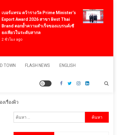
Vitafoods Asia 202
์แทรม คว้ารางวัล Prime Minister’s
สารสกัดไทย ชูงานวิ
rt Award 2026 สาขา Best Thai
สร้างมูลค่าเศรษฐกิ
d ตอกย้ำความสำเร็จของแบรนด์เซี
โภชนาการสุขภาพโล
ียวในระดับสากล
ดอลลาร์
โมง ago
10 ชั่วโมง ago
D TOWN
FLASH NEWS
ENGLISH
งเรื่องผิว
ค้นหา
สำหรับ: