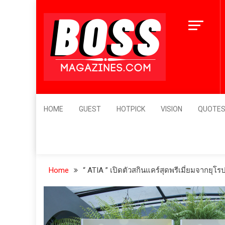
Skip
to
content
BossMagazines
Leader's Vision
HOME
GUEST
HOTPICK
VISION
QUOTE
Home
“ ATIA ” เปิดตัวสกินแคร์สุดพรีเมี่ยมจากยุโ