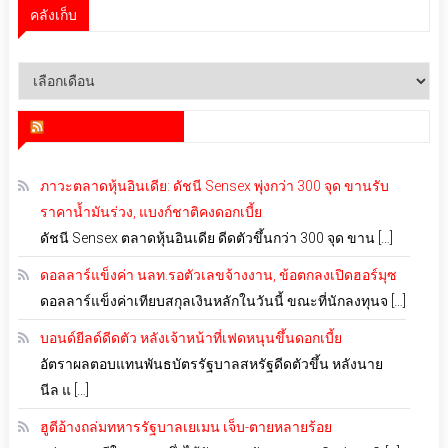
คลังเก็บ
คลัง
เก็บ
สำนักข่าว infoquest
ภาวะตลาดหุ้นอินเดีย: ดัชนี Sensex พุ่งกว่า 300 จุด ขานรับ
ราคาน้ำมันร่วง, แบงก์ชาติคงดอกเบี้ย
ดัชนี Sensex ตลาดหุ้นอินเดีย ดีดตัวขึ้นกว่า 300 จุด ขาน […]
ดอลลาร์แข็งค่า นลท.รอตัวเลขจ้างงาน, ข้อตกลงเปิดฮอร์มุซ
ดอลลาร์แข็งค่าเทียบสกุลเงินหลักในวันนี้ ขณะที่นักลงทุนจ […]
บอนด์ยีลด์ดีดตัว หลังเจ้าหน้าที่เฟดหนุนขึ้นดอกเบี้ย
อัตราผลตอบแทนพันธบัตรรัฐบาลสหรัฐดีดตัวขึ้น หลังนาย
นีล แ […]
ฮูตีอ้างถล่มทหารรัฐบาลเยเมน เจ็บ-ตายหลายร้อย