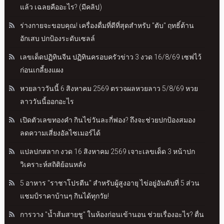
แล้ว เฉลยคืออะไร? (มีคลิป)
ร่างกายจะขอบคุณ! เครื่องดื่มที่ดีที่สุดสำหรับ "ตับ" ฤทธิ์ต้าน
อักเสบ ปกป้องระดับเซลล์
เลขเด็ดปฏิทินจีน ปฏิทินครอบครัวข่าว 3 งวด 16/8/69 เซฟไว้
ก่อนเกลี้ยงแผง
หวยลาววันนี้ 6 สิงหาคม 2569 ตรวจผลหวยลาว 5/8/69 หวย
ลาววันนี้ออกอะไร
เปิดตัวเลขทองคำ กินไข่วันละกี่ฟอง? ถึงจะช่วยปกป้องสมอง
ลดความเสี่ยงอัลไซเมอร์ได้
แปลปกสลาก งวด 16 สิงหาคม 2569 เจาะเลขเด็ด 3 หน้าปก
วิเคราะห์สถิติย้อนหลัง
5 อาหาร "ราชาโปรตีน" สำหรับผู้สูงอายุ ไข่อยู่อันดับที่ 5 ส่วน
แชมป์ราคาบ้านๆ กินได้ทุกวัย!
การวาง "น้ำส้มสายชู" ในห้องก่อนเข้านอน ช่วยเรื่องอะไร? ตื่น