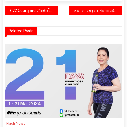
แนะแนว
72 Courtyard เปิดตัวโฉมใหม่พร้อมร้านอาหารและประสบการณ์ไลฟ์สไตล์สุดพิเศษ กิน ดื่ม เที่ยว ครบทุกความสนุกในสไตล์มอลล์ใจกลางทองหล่อ
ธนาคารกรุงเทพมอบหนังสือเพื่อการเรียนรู้: ก้าวสำคัญเพื่อการพัฒนาชาติ
เรื่อง
Related Posts
Flash News