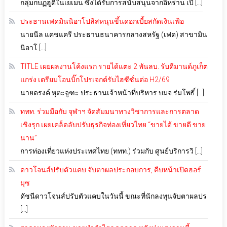
กลุ่มกบฏฮูตีในเยเมน ซึ่งได้รับการสนับสนุนจากอิหร่าน เปิ […]
ประธานเฟดมินนิอาโปลิสหนุนขึ้นดอกเบี้ยสกัดเงินเฟ้อ
นายนีล แคชแครี ประธานธนาคารกลางสหรัฐ (เฟด) สาขามิน
นิอาโ […]
TITLE เผยผลงานโค้งแรก รายได้แตะ 2 พันลบ. รับดีมานด์ภูเก็ต
แกร่ง เตรียมโอนบิ๊กโปรเจกต์รับไฮซีซั่นต่อ H2/69
นายดรงค์ หุตะจูฑะ ประธานเจ้าหน้าที่บริหาร บมจ.ร่มโพธิ์ […]
ททท. ร่วมมือกับ จุฬาฯ จัดสัมมนาทางวิชาการและการตลาด
เชิงรุก เผยเคล็ดลับปรับธุรกิจท่องเที่ยวไทย “ขายได้ ขายดี ขาย
นาน”
การท่องเที่ยวแห่งประเทศไทย (ททท.) ร่วมกับ ศูนย์บริการวิ […]
ดาวโจนส์ปรับตัวแคบ จับตาผลประกอบการ, คืบหน้าเปิดฮอร์
มุซ
ดัชนีดาวโจนส์ปรับตัวแคบในวันนี้ ขณะที่นักลงทุนจับตาผลปร
[…]