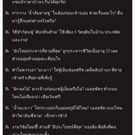
แชมป์ราคาบ้านๆ กินได้ทุกวัย!
การวาง "น้ำส้มสายชู" ในห้องก่อนเข้านอน ช่วยเรื่องอะไร? ตื่น
มารู้สึกแตกต่างจริงหรือ?
วิธีทำก้อนฟู่ "ดับกลิ่นส้วม" ใช้เพียง 4 วัตถุดิบในบ้าน ประหยัด
และง่าย!
"นักโทษประหารที่สวยที่สุด" ถูกประหารชีวิตเมื่ออายุ 20 เผย
คำขอสุดท้ายสุดสะเทือนใจ
ทำไมควรเอา "มะนาว" ใส่ตู้เย็นช่องฟรีซ เคล็ดลับบ้านๆ ที่สาย
เข้าครัวเสียดายที่เพิ่งรู้
"ผัก-ผลไม้" ควรล้างก่อนแช่ตู้เย็นหรือไม่? เฉลยชัดๆ ทำแบบ
ไหนไม่เสี่ยงเน่า เสียเงินฟรี!
"น้ำมะนาว" ใส่กระบอกเก็บอุณหภูมิได้ไหม? เฉลยชัด แบบไหน
ทำวิตามินซีหาย! : เช็กข่าวชัวร์
งานวิจัยใหม่ชี้! ส่วนที่ "มีประโยชน์ที่สุด" ของส้ม คือสิ่งที่คน
ส่วนใหญ่ชอบแกะทิ้ง