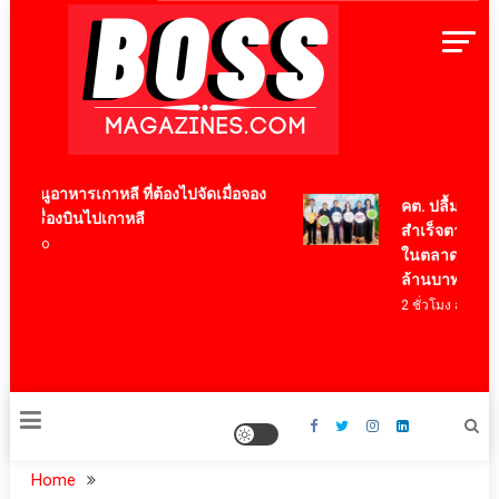
Skip
to
content
BossMagazinesThailand
เมนูอาหารเกาหลี ที่ต้องไปจัดเมื่อจอง
คต. ปลื้ม Think 
วเครื่องบินไปเกาหลี
สำเร็จตามเป้า สร้
ี ago
ในตลาดจีน มั่นใ
ล้านบาท
2 ชั่วโมง ago
Home