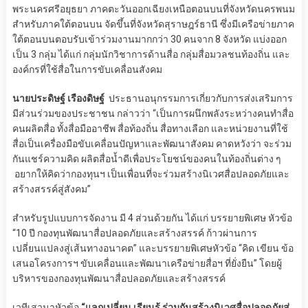
พระนครศรีอยุธยา ภาคตะวันออกเฉียงเหนือตอนบนที่จังหวัดนครพนม
สำหรับภาคใต้ตอนบน จัดขึ้นที่จังหวัดสุราษฎร์ธานี ซึ่งมีเครือข่ายภาค
ใต้ตอนบนตอบรับเข้าร่วมงานมากกว่า 30 คนจาก 8 จังหวัด แบ่งออก
เป็น 3 กลุ่ม ได้แก่ กลุ่มนักวิชาการด้านสื่อ กลุ่มสื่อมวลชนท้องถิ่น และ
องค์กรที่ใช้สื่อในการขับเคลื่อนสังคม
นายประดิษฐ์ เรืองดิษฐ์
ประธานอนุกรรมการเกี่ยวกับการส่งเสริมการ
มีส่วนร่วมของประชาชน กล่าวว่า “เป็นการผนึกพลังระหว่างคนทำสื่อ
คนผลิตสื่อ ทั้งสื่อมืออาชีพ สื่อท้องถิ่น สื่อทางเลือก และหน่วยงานที่ใช้
สื่อเป็นเครื่องมือขับเคลื่อนปัญหาและพัฒนาสังคม คาดหวังว่า จะร่วม
กันแชร์ความคิด ผลิตสื่อน้ำดีเพื่อประโยชน์ของคนในท้องถิ่นต่าง ๆ
อยากให้คิดว่ากองทุนฯ เป็นเพื่อนที่จะร่วมสร้างนิเวศสื่อปลอดภัยและ
สร้างสรรค์สู่สังคม”
สำหรับรูปแบบการจัดงาน มี 4 ส่วนด้วยกัน ได้แก่ บรรยายพิเศษ หัวข้อ
“10 ปี กองทุนพัฒนาสื่อปลอดภัยและสร้างสรรค์ ก้าวผ่านการ
เปลี่ยนแปลงสู่เส้นทางอนาคต” และบรรยายพิเศษหัวข้อ “คิด เขียน ข้อ
เสนอโครงการฯ ขับเคลื่อนและพัฒนาเครือข่ายสื่อฯ ที่ยั่งยืน” โดยผู้
บริหารของกองทุนพัฒนาสื่อปลอดภัยและสร้างสรรค์
เวทีเสวนาหัวข้อ
“แลกเปลี่ยน เรียนรู้ ร่วมกันสร้างนิเวศสื่อปลอดภัยสู่