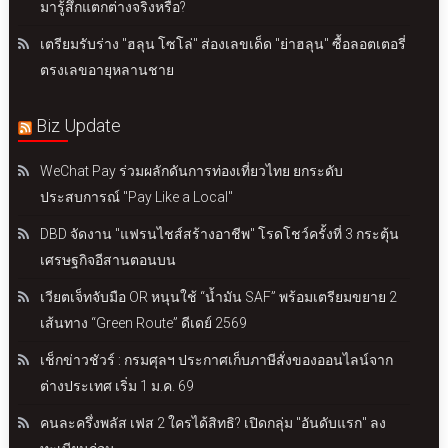
มารู้สึกแตกต่างจริงหรือ?
เตรียมรับร่าง "ฮลุน โซโล่" ส่องเลขเด็ด "ย่าฮลุน" ซื้อลอตเตอรี่
ตรงเลขอายุหลานชาย
Biz Update
WeChat Pay ร่วมผลักดันการท่องเที่ยวไทย ยกระดับ
ประสบการณ์ "Pay Like a Local"
DBD จัดงาน "แฟรนไชส์สร้างอาชีพ" โรดโชว์ครั้งที่ 3 กระตุ้น
เศรษฐกิจอีสานตอนบน
เวียตเจ็ทจับมือ OR หนุนใช้ “น้ำมัน SAF” พร้อมเตรียมขยาย 2
เส้นทาง “Green Route” ดีเดย์ 2569
เช็กข่าวชัวร์ : กรมศุลฯ ประกาศเก็บภาษีสั่งของออนไลน์จาก
ต่างประเทศ เริ่ม 1 ม.ค. 69
คนละครึ่งพลัส เฟส 2 ใครได้สิทธิ? เปิดกลุ่ม "อันดับแรก" ลง