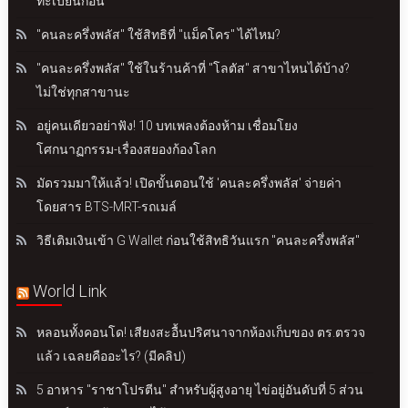
ทะเบียนก่อน
"คนละครึ่งพลัส" ใช้สิทธิที่ "แม็คโคร" ได้ไหม?
"คนละครึ่งพลัส" ใช้ในร้านค้าที่ "โลตัส" สาขาไหนได้บ้าง?
ไม่ใช่ทุกสาขานะ
อยู่คนเดียวอย่าฟัง! 10 บทเพลงต้องห้าม เชื่อมโยง
โศกนาฏกรรม-เรื่องสยองก้องโลก
มัดรวมมาให้แล้ว! เปิดขั้นตอนใช้ 'คนละครึ่งพลัส' จ่ายค่า
โดยสาร BTS-MRT-รถเมล์
วิธีเติมเงินเข้า G Wallet ก่อนใช้สิทธิวันแรก "คนละครึ่งพลัส"
World Link
หลอนทั้งคอนโด! เสียงสะอื้นปริศนาจากห้องเก็บของ ตร.ตรวจ
แล้ว เฉลยคืออะไร? (มีคลิป)
5 อาหาร "ราชาโปรตีน" สำหรับผู้สูงอายุ ไข่อยู่อันดับที่ 5 ส่วน