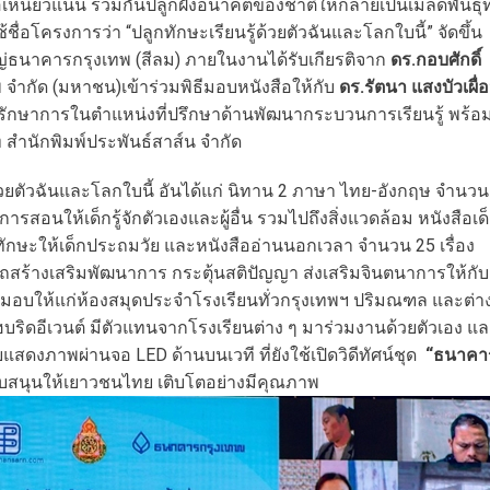
หนียวแน่น ร่วมกันปลูกฝังอนาคตของชาติให้กลายเป็นเมล็ดพันธุ์ที
ช้ชื่อโครงการว่า “ปลูกทักษะเรียนรู้ด้วยตัวฉันและโลกใบนี้” จัดขึ้น
ญ่ธนาคารกรุงเทพ (สีลม) ภายในงานได้รับเกียรติจาก
ดร.กอบศักดิ์
จำกัด (มหาชน)เข้าร่วมพิธีมอบหนังสือให้กับ
ดร
.
รัตนา แสงบัวเผื่
ักษาการในตำแหน่งที่ปรึกษาด้านพัฒนากระบวนการเรียนรู้ พร้อ
สำนักพิมพ์ประพันธ์สาส์น จำกัด
ู้ด้วยตัวฉันและโลกใบนี้ อันได้แก่ นิทาน 2 ภาษา ไทย-อังกฤษ จำนวน
กับการสอนให้เด็กรู้จักตัวเองและผู้อื่น รวมไปถึงสิ่งแวดล้อม หนังสือเด
ิมทักษะให้เด็กประถมวัย และหนังสืออ่านนอกเวลา จำนวน 25 เรื่อง
รถสร้างเสริมพัฒนาการ กระตุ้นสติปัญญา ส่งเสริมจินตนาการให้กับ
่ม มอบให้แก่ห้องสมุดประจำโรงเรียนทั่วกรุงเทพฯ ปริมณฑล และต่า
ฮบริดอีเวนต์ มีตัวแทนจากโรงเรียนต่าง ๆ มาร่วมงานด้วยตัวเอง แ
ดงภาพผ่านจอ LED ด้านบนเวที ที่ยังใช้เปิดวิดีทัศน์ชุด
“ธนาคา
นับสนุนให้เยาวชนไทย เติบโตอย่างมีคุณภาพ