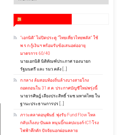
เก็บ
สำนักข่าว infoquest
“เอกนิติ” ไม่ปิดประตู “ไทยเที่ยวไทยพลัส” ใช้
พ.ร.ก.กู้เงินฯ พร้อมรับข้อเสนอต่ออายุ
มาตรการ 60/40
นายเอกนิติ นิติทัณฑ์ประภาศ รองนายก
รัฐมนตรี และ รมว.คลัง […]
ก.กลาง ล้มสอบท้องถิ่นล้างบางสายโกง
ถอดถอนใน 31 ส.ค. ประกาศบัญชีใหม่พรุ่งนี้
นายวรศิษฎ์ เลียงประสิทธิ์ รมช.มหาดไทย ใน
ฐานะประธานการปร […]
ภาวะตลาดอนุพันธ์: พุ่งรับ Fund Flow ไหล
กลับเก็งงบ-ปันผล หนุนบิ๊กแคปแบงก์-ICT-โรง
ไฟฟ้าคึกคัก ปัจจัยนอกผ่อนคลาย