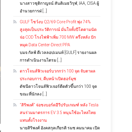
นางสาวชุติกาญจน์ สันติเมธวิรุฬ, IAA, CISA ผู้
อำนวยการฝ่ […]
GULF โชว์งบ Q2/69 Core Profit พุ่ง 74%
สูงสุดเป็นประวัติการณ์ มั่นใจทั้งปีโตตามนัด
จ่อ COD โรงไฟฟ้าเพิ่ม 700 MW ครึ่งหลัง ปัก
หมุด Data Center-Direct PPA
บมจ.กัลฟ์ ดีเวลลอปเมนท์ [GULF] รายงานผล
การดำเนินงานไตรม […]
ดาวโจนส์ฟิวเจอร์บวกกว่า 100 จุด จับตาผล
ประกอบการ, คืบหน้าเปิดฮอร์มุซ
ดัชนีดาวโจนส์ฟิวเจอร์ดีดตัวขึ้นกว่า 100 จุด
ขณะที่นักลง […]
“สิริพงศ์” จ่อชงบอร์ดอีวีปรับเกณฑ์ หลัง Tesla
สนร่วมมาตรการ EV 3.5 หนุนใช้อะไหล่ไทย
แทนตั้งโรงงาน
นายสิริพงศ์ อังคสกุลเกียรติ รมช.คมนาคม เปิด