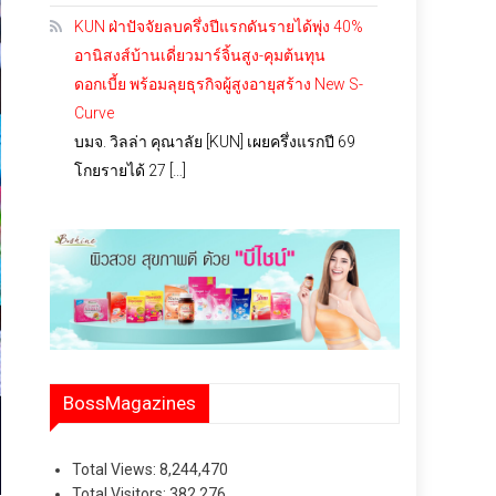
KUN ฝ่าปัจจัยลบครึ่งปีแรกดันรายได้พุ่ง 40%
อานิสงส์บ้านเดี่ยวมาร์จิ้นสูง-คุมต้นทุน
ดอกเบี้ย พร้อมลุยธุรกิจผู้สูงอายุสร้าง New S-
Curve
บมจ. วิลล่า คุณาลัย [KUN] เผยครึ่งแรกปี 69
โกยรายได้ 27 […]
BossMagazines
Total Views:
8,244,470
Total Visitors:
382,276