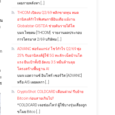
่
เผยภายหลังหา […]
THCOM เปิดงบ Q2/69 พลิกขาดทุน หมด
อานิสงส์กำไรพิเศษภาษีอินเดีย แม้งาน
อน
Globalstar-GISTDA ช่วยดันรายได้โต
ม
บมจ.ไทยคม [THCOM] รายงานผลประกอบ
การไตรมาส 2/69 บริษัทม […]
ADVANC ฟอร์มแกร่ง! โชว์กำไร Q2/69 พุ่ง
็ก
25% รับอานิสงส์ผู้ใช้ 5G ทะลัก-เน็ตบ้านโต
แรง ยืนเป้าทั้งปี อัดงบ 3.5 หมื่นล้านลุย
โครงสร้างพื้นฐาน AI
ง
บมจ.แอดวานซ์ อินโฟร์ เซอร์วิส [ADVANC]
ละ
หรือ AIS เผยผลกา […]
ร
CryptoShot: COLDCARD เตือนด่วน! รีบย้าย
Bitcoin ก่อนสายเกินไป?
*COLDCARD เจอช่องโหว่! ผู้ใช้บางรุ่นเสี่ยงถูก
ขโมย Bitco […]