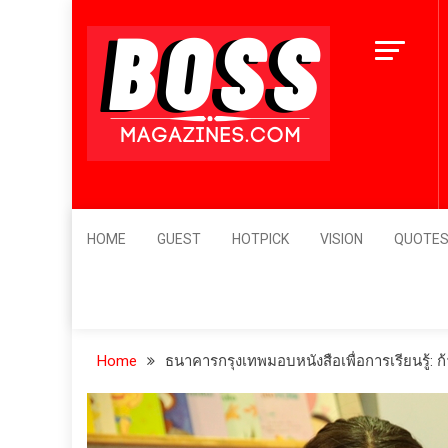
Skip
12 เมนูอาหารเกาหลี ที
to
ตั๋วเครื่องบินไปเกาหลี
content
4 ปี ago
BossMagazines
Leader's Vision
HOME
GUEST
HOTPICK
VISION
QUOTE
Home
ธนาคารกรุงเทพมอบหนังสือเพื่อการเรียนรู้: 