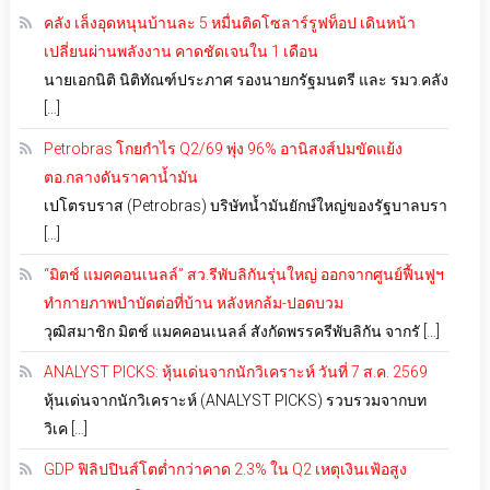
คลัง เล็งอุดหนุนบ้านละ 5 หมื่นติดโซลาร์รูฟท็อป เดินหน้า
เปลี่ยนผ่านพลังงาน คาดชัดเจนใน 1 เดือน
นายเอกนิติ นิติทัณฑ์ประภาศ รองนายกรัฐมนตรี และ รมว.คลัง
[…]
Petrobras โกยกำไร Q2/69 พุ่ง 96% อานิสงส์ปมขัดแย้ง
ตอ.กลางดันราคาน้ำมัน
เปโตรบราส (Petrobras) บริษัทน้ำมันยักษ์ใหญ่ของรัฐบาลบรา
[…]
“มิตช์ แมคคอนเนลล์” สว.รีพับลิกันรุ่นใหญ่ ออกจากศูนย์ฟื้นฟูฯ
ทำกายภาพบำบัดต่อที่บ้าน หลังหกล้ม-ปอดบวม
วุฒิสมาชิก มิตช์ แมคคอนเนลล์ สังกัดพรรครีพับลิกัน จากรั […]
ANALYST PICKS: หุ้นเด่นจากนักวิเคราะห์ วันที่ 7 ส.ค. 2569
หุ้นเด่นจากนักวิเคราะห์ (ANALYST PICKS) รวบรวมจากบท
วิเค […]
GDP ฟิลิปปินส์โตต่ำกว่าคาด 2.3% ใน Q2 เหตุเงินเฟ้อสูง