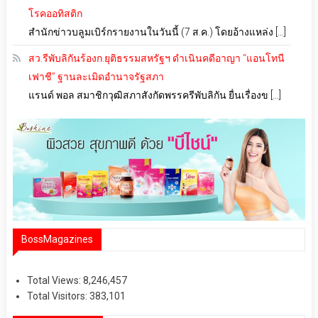
โรคออทิสติก
สำนักข่าวบลูมเบิร์กรายงานในวันนี้ (7 ส.ค.) โดยอ้างแหล่ง […]
สว.รีพับลิกันร้องก.ยุติธรรมสหรัฐฯ ดำเนินคดีอาญา “แอนโทนี
เฟาชี” ฐานละเมิดอำนาจรัฐสภา
แรนด์ พอล สมาชิกวุฒิสภาสังกัดพรรครีพับลิกัน ยื่นเรื่องข […]
BossMagazines
Total Views:
8,246,457
Total Visitors:
383,101