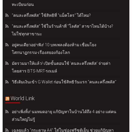
ทะเบียนก่อน
"คนละครึ่งพลัส" ใช้สิทธิที่ "แม็คโคร" ได้ไหม?
"คนละครึ่งพลัส" ใช้ในร้านค้าที่ "โลตัส" สาขาไหนได้บ้าง?
ไม่ใช่ทุกสาขานะ
อยู่คนเดียวอย่าฟัง! 10 บทเพลงต้องห้าม เชื่อมโยง
โศกนาฏกรรม-เรื่องสยองก้องโลก
มัดรวมมาให้แล้ว! เปิดขั้นตอนใช้ 'คนละครึ่งพลัส' จ่ายค่า
โดยสาร BTS-MRT-รถเมล์
วิธีเติมเงินเข้า G Wallet ก่อนใช้สิทธิวันแรก "คนละครึ่งพลัส"
World Link
อย่าเพิ่งทิ้ง! นมหมดอายุ แก้ปัญหาในบ้านได้ถึง 4 อย่าง แต่คน
ส่วนใหญ่ไม่รู้
เฉลยแล้ว "กระดาษ A4" ใส่ในช่องฟรีซตู้เย็น ช่วยแก้ปัญหา