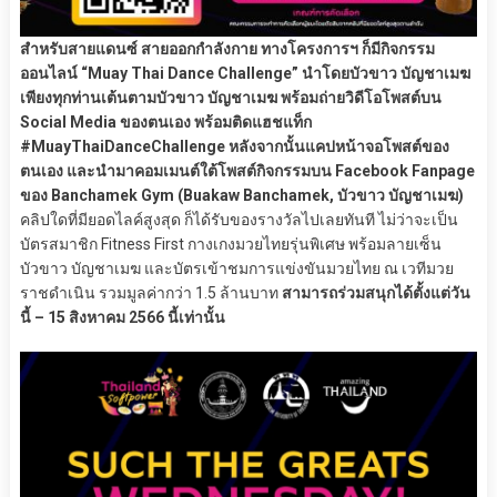
สำหรับสายแดนซ์ สายออกกำลังกาย ทางโครงการฯ ก็มีกิจกรรม
ออนไลน์ “Muay Thai Dance Challenge” นำโดยบัวขาว บัญชาเมฆ
เพียงทุกท่านเต้นตามบัวขาว บัญชาเมฆ พร้อมถ่ายวิดีโอโพสต์บน
Social Media ของตนเอง พร้อมติดแฮชแท็ก
#MuayThaiDanceChallenge หลังจากนั้นแคปหน้าจอโพสต์ของ
ตนเอง และนำมาคอมเมนต์ใต้โพสต์กิจกรรมบน Facebook Fanpage
ของ Banchamek Gym (Buakaw Banchamek, บัวขาว บัญชาเมฆ)
คลิปใดที่มียอดไลค์สูงสุด ก็ได้รับของรางวัลไปเลยทันที ไม่ว่าจะเป็น
บัตรสมาชิก Fitness First กางเกงมวยไทยรุ่นพิเศษ พร้อมลายเซ็น
บัวขาว บัญชาเมฆ และบัตรเข้าชมการแข่งขันมวยไทย ณ เวทีมวย
ราชดำเนิน รวมมูลค่ากว่า 1.5 ล้านบาท
สามารถร่วมสนุกได้ตั้งแต่วัน
นี้ – 15 สิงหาคม 2566 นี้เท่านั้น