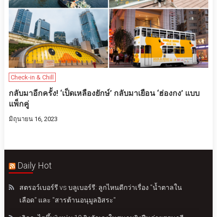
Check-in & Chill
กลับมา​อีกครั้​ง! ‘เป็ดเหลืองยักษ์’ กลับ​มาเยือน ‘ฮ่องกง’ แบบ
แพ็กคู่
มิถุนายน 16, 2023
Daily Hot
สตรอว์เบอร์รี vs บลูเบอร์รี: ลูกไหนดีกว่าเรื่อง "น้ำตาลใน
เลือด" และ "สารต้านอนุมูลอิสระ"