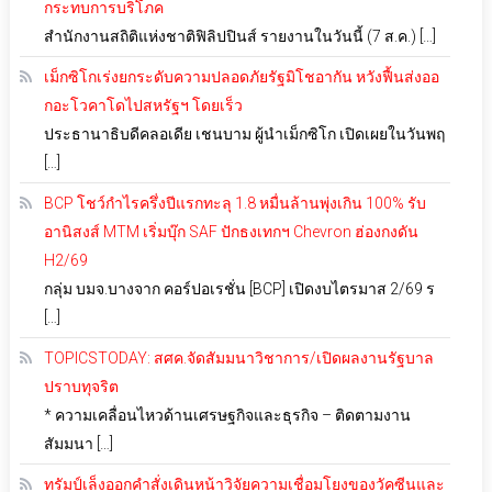
กระทบการบริโภค
สำนักงานสถิติแห่งชาติฟิลิปปินส์ รายงานในวันนี้ (7 ส.ค.) […]
เม็กซิโกเร่งยกระดับความปลอดภัยรัฐมิโชอากัน หวังฟื้นส่งออ
กอะโวคาโดไปสหรัฐฯ โดยเร็ว
ประธานาธิบดีคลอเดีย เชนบาม ผู้นำเม็กซิโก เปิดเผยในวันพฤ
[…]
BCP โชว์กำไรครึ่งปีแรกทะลุ 1.8 หมื่นล้านพุ่งเกิน 100% รับ
อานิสงส์ MTM เริ่มบุ๊ก SAF ปักธงเทกฯ Chevron ฮ่องกงดัน
H2/69
กลุ่ม บมจ.บางจาก คอร์ปอเรชั่น [BCP] เปิดงบไตรมาส 2/69 ร
[…]
TOPICSTODAY: สศค.จัดสัมมนาวิชาการ/เปิดผลงานรัฐบาล
ปราบทุจริต
* ความเคลื่อนไหวด้านเศรษฐกิจและธุรกิจ – ติดตามงาน
สัมมนา […]
ทรัมป์เล็งออกคำสั่งเดินหน้าวิจัยความเชื่อมโยงของวัคซีนและ