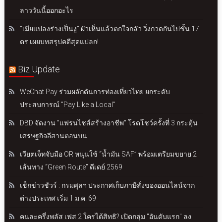
ลาววันนี้ออกอะไร
"เมียแปลงร่างเป็นงู" ผัวเห็นแล้วตกใจกลัว วิ่งกวดกันไปชั้น 17
ตร.เผยบทสรุปคดีสุดแปลก!
Biz Update
WeChat Pay ร่วมผลักดันการท่องเที่ยวไทย ยกระดับ
ประสบการณ์ "Pay Like a Local"
DBD จัดงาน "แฟรนไชส์สร้างอาชีพ" โรดโชว์ครั้งที่ 3 กระตุ้น
เศรษฐกิจอีสานตอนบน
เวียตเจ็ทจับมือ OR หนุนใช้ “น้ำมัน SAF” พร้อมเตรียมขยาย 2
เส้นทาง “Green Route” ดีเดย์ 2569
เช็กข่าวชัวร์ : กรมศุลฯ ประกาศเก็บภาษีสั่งของออนไลน์จาก
ต่างประเทศ เริ่ม 1 ม.ค. 69
คนละครึ่งพลัส เฟส 2 ใครได้สิทธิ? เปิดกลุ่ม "อันดับแรก" ลง