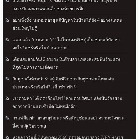
เกิดอะไรขึ้น? หนุ่ม 19 ยิงตัวเองในสนามยิงปืนค่ายสุรนารี
วงจรปิดเผยภาพชวนอึ้ง ช่วงท้ายการฝึก
อย่าเพิ่งทิ้ง! นมหมดอายุ แก้ปัญหาในบ้านได้ถึง 4 อย่าง แต่คน
ส่วนใหญ่ไม่รู้
เฉลยแล้ว "กระดาษ A4" ใส่ในช่องฟรีซตู้เย็น ช่วยแก้ปัญหา
อะไร? แชร์ทริคในบ้านสุดง่าย!
เตือนภัยสายกิน! 2 อวัยวะในตัวปลา แหล่งสะสมพิษร้ายแรง
ที่สุด ไม่ควรทานเด็ดขาด
กัมพูชาสั่งห้ามนำร่างผู้เสียชีวิตชาวกัมพูชาจากไทยกลับ
ประเทศ จริงหรือไม่? : เช็กข่าวชัวร์
เร่งตามหา "เต้ ดราก้อนไฟว์" หายตัวปริศนา หลังปั่นจักรยาน
ออกจากบ้านแต่เช้ามืด ไม่พกมือถือ
กาแฟมื้อเช้า: ยาอายุวัฒนะ หรือศัตรูซ่อนแอบ? ความจริงชวน
อึ้งจากผู้เชี่ยวชาญ
หวยลาววันนี้ 7 สิงหาคม 2569 ตรวจผลหวยลาว 7/8/69 หวย