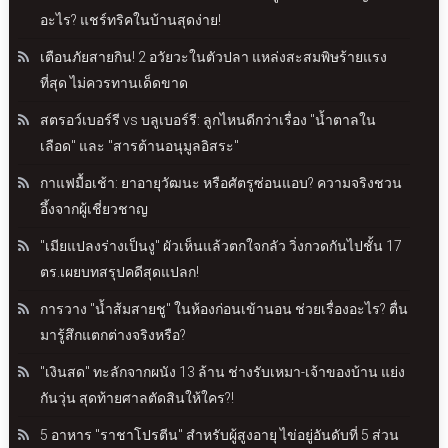
อะไร? แชร์ทริคในบ้านสุดง่าย!
เตือนภัยสายกิน! 2 อวัยวะในตัวปลา แหล่งสะสมพิษร้ายแรง
ที่สุด ไม่ควรทานเด็ดขาด
สตรอว์เบอร์รี vs บลูเบอร์รี: ลูกไหนดีกว่าเรื่อง "น้ำตาลใน
เลือด" และ "สารต้านอนุมูลอิสระ"
กาแฟมื้อเช้า: ยาอายุวัฒนะ หรือศัตรูซ่อนแอบ? ความจริงชวน
อึ้งจากผู้เชี่ยวชาญ
"เมียแปลงร่างเป็นงู" ผัวเห็นแล้วตกใจกลัว วิ่งกวดกันไปชั้น 17
ตร.เผยบทสรุปคดีสุดแปลก!
การวาง "น้ำส้มสายชู" ในห้องก่อนเข้านอน ช่วยเรื่องอะไร? ตื่น
มารู้สึกแตกต่างจริงหรือ?
"เงินสด" ทะลักจากผนัง 13 ล้าน ช่างรับเหมา-เจ้าของบ้าน แย่ง
กันวุ่น สุดท้ายศาลตัดสินให้ใคร?!
5 อาหาร "ราชาโปรตีน" สำหรับผู้สูงอายุ ไข่อยู่อันดับที่ 5 ส่วน