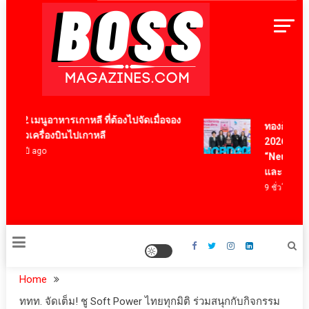
Skip
to
content
BossMagazinesThailand
12 เมนูอาหารเกาหลี ที่ต้องไปจัดเมื่อจอง
ทองก้อนใหญ่ โ
ตั๋วเครื่องบินไปเกาหลี
2026 นำนวัตกร
4 ปี ago
“NeuroSight” 
และคนพิการ
9 ชั่วโมง ago
Home
ททท. จัดเต็ม! ชู Soft Power ไทยทุกมิติ ร่วมสนุกกับกิจกรรม