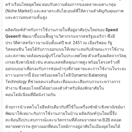
ครัวเรือนไทยยุคใหม่ ตอบรับความต้องการของตลาดเฉพาะกลุ่ม
(Niche Market) และตลาดระดับไฮเอนด์ที่ให้ความสำคัญกับคุณภาพ
และความทนทานขั้นสูง
ผลิตภัณฑ์สำหรับการใช้งานภายในที่อยู่อาศัยรุ่นใหม่ของ
Speed
Queen®
พัฒนาขึ้นบนพื้นฐานวิศวกรรมจากสหรัฐอเมริกา ซึ่งมี
ประวัติศาสตร์ยาวนานนับตั้งแต่ปี พ.ศ. 2451 ณ เมืองริพอน รัฐ
วิสคอนซิน โดยได้รับการออกแบบให้เหมาะสมกับลักษณะการใช้งาน
และสภาพแวดล้อมของผู้บริโภคในประเทศไทย ตัวเครื่องผลิตจากวัสดุ
เกรดเชิงพาณิชย์ เช่น สเตนเลสสตีลคุณภาพสูง พร้อมโครงสร้างที่
ออกแบบมาเพื่อรองรับการซ่อมบำรุงที่ง่ายดายและการใช้งานในระยะ
ยาว นอกจากนี้ ยังมาพร้อมเทคโนโลยี Dynamic Balancing
Technology ที่ช่วยลดแรงสั่นสะเทือนและเสียงรบกวนระหว่างการ
ทำงาน ซึ่งตอบโจทย์ได้อย่างลงตัวสำหรับห้องพักอาศัยใน
คอนโดมิเนียมที่มีผนังร่วมกัน
ด้วยการนำเทคโนโลยีหลักเดียวกับที่ใช้ในเครื่องซักผ้าเชิงพาณิชย์มา
พัฒนาให้เหมาะกับการใช้งานภายในบ้าน ผลิตภัณฑ์รุ่นใหม่นี้จึง
สะท้อนถึงประสบการณ์และนวัตกรรมที่สั่งสมจากตลาด B2B ตลอด
หลายทศวรรษ สู่ทางออกที่ตอบโจทย์การอยู่อาศัยในเมืองยุคใหม่ได้