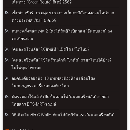
เส้นทาง “Green Route” ดีเดย์ 2569
เช็กข่าวชัวร์ : กรมศุลฯ ประกาศเก็บภาษีสั่งของออนไลน์จาก
ต่างประเทศ เริ่ม 1 ม.ค. 69
คนละครึ่งพลัส เฟส 2 ใครได้สิทธิ? เปิดกลุ่ม "อันดับแรก" ลง
ทะเบียนก่อน
"คนละครึ่งพลัส" ใช้สิทธิที่ "แม็คโคร" ได้ไหม?
"คนละครึ่งพลัส" ใช้ในร้านค้าที่ "โลตัส" สาขาไหนได้บ้าง?
ไม่ใช่ทุกสาขานะ
อยู่คนเดียวอย่าฟัง! 10 บทเพลงต้องห้าม เชื่อมโยง
โศกนาฏกรรม-เรื่องสยองก้องโลก
มัดรวมมาให้แล้ว! เปิดขั้นตอนใช้ 'คนละครึ่งพลัส' จ่ายค่า
โดยสาร BTS-MRT-รถเมล์
วิธีเติมเงินเข้า G Wallet ก่อนใช้สิทธิวันแรก "คนละครึ่งพลัส"