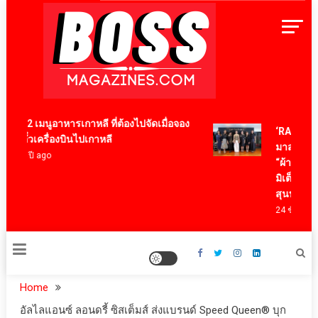
Skip
to
content
BossMagazinesThailand
12 เมนูอาหารเกาหลี ที่ต้องไปจัดเมื่อจอง
‘RAKSAPHAN
ตั๋วเครื่องบินไปเกาหลี
มาสเตอร์พีซ
4 ปี ago
“ผ้าลายน้ำไห
มิเต็ด ถ่ายทอด
สุนทรียภาพร
24 ชั่วโมง ago
Home
อัลไลแอนซ์ ลอนดรี้ ซิสเต็มส์ ส่งแบรนด์ Speed Queen® บุก