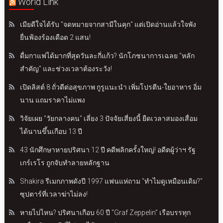
World Link
เมียดีใจได้รับ "จดหมายจากสามีในคุก" แต่เปิดอ่านแล้วใจพัง
ยื่นฟ้องร้องเดือด 2 แสน!
ดื่มกาแฟได้มากที่สุดวันละกี่แก้ว? นักโภชนาการเฉลย "หลัก
สำคัญ" และช่วงเวลาต้องระวัง!
เปิดลิสต์ 8 ถั่วดีต่อสุขภาพ กูรูแนะนำ เพิ่มโปรตีน-ใยอาหาร อิ่ม
นาน แถมราคาไม่แพง
วิจัยเผย "วัยกลางคน" เลี่ยง 3 ปัจจัยเสี่ยงนี้ ยืดเวลาสมองเสื่อม
ได้นานขึ้นเกือบ 13 ปี
43 นักศึกษาหายปริศนา 12 ปี คดีพลิกครั้งใหญ่! อดีตผู้ว่าฯ รัฐ
เกร์เรโร ถูกจับทำลายหลักฐาน
Shakira รีเมกภาพดังปี 1997 แฟนแห่ถาม "ทำไมดูเหมือนเดิม?"
ซุปตาร์ที่เวลาฆ่าไม่ลง!
หายไปไหน? ปริศนาเกือบ 60 ปี "Graf Zeppelin" เรือบรรทุก