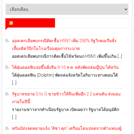
คลัง
เก็บ
สำนักข่าว infoquest
ออสเตรเลียพบกรณีติดเชื้อ H5N1 เพิ่ม 290% รัฐวิกตอเรียสั่ง
เลี้ยงสัตว์ปีกในโรงเรือนคุมการระบาด
ออสเตรเลียพบกรณีการติดเชื้อไข้หวัดนก H5N1 เพิ่มขึ้นเกิน […]
ไต้ฝุ่นดอลฟินจ่อขึ้นฝั่งจีน 9-10 ส.ค. หลังพัดถล่มญี่ปุ่น-ไต้หวัน
ไต้ฝุ่นดอลฟิน (Dolphin) พัดถล่มจังหวัดโอกินาวะทางตอนใต้
[…]
รัฐบาลขยาย G to G ขายข้าวให้จีนเพิ่มอีก 2.2 แสนตัน ส่งมอบ
ภายในปีนี้
รายงานข่าวจากทำเนียบรัฐบาล เปิดเผยว่า รัฐบาลได้อนุมัติก
[…]
ทรัมป์ส่งจดหมายแจ้ง “ลิซา คุก” เตรียมโดนปลดจากตำแหน่งผู้