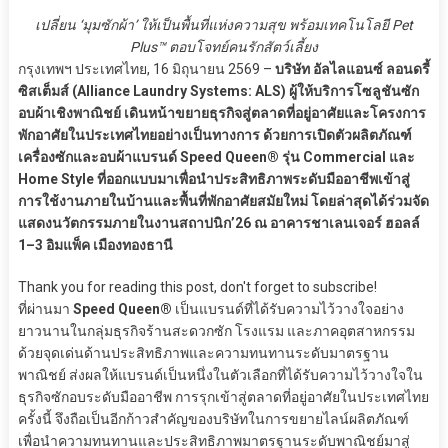
เปลี่ยน ‘มุมซักผ้า’ ให้เป็นพื้นที่แห่งความสุข พร้อมเทคโนโลยี Pet
Plus™ ตอบโจทย์คนรักสัตว์เลี้ยง
กรุงเทพฯ ประเทศไทย, 16 มิถุนายน 2569 –
บริษัท อัลไลแอนซ์ ลอนดรี้
ซิสเต็มส์ (Alliance Laundry Systems: ALS) ผู้ให้บริการโซลูชันซัก
อบผ้าเชิงพาณิชย์ เดินหน้าขยายธุรกิจสู่ตลาดที่อยู่อาศัยและโครงการ
พักอาศัยในประเทศไทยอย่างเป็นทางการ ด้วยการเปิดตัวผลิตภัณฑ์
เครื่องซักและอบผ้าแบรนด์ Speed Queen® รุ่น Commercial และ
Home Style ที่ออกแบบมาเพื่อนำประสิทธิภาพระดับมืออาชีพเข้าสู่
การใช้งานภายในบ้านและพื้นที่พักอาศัยสมัยใหม่ โดยล่าสุดได้ร่วมจัด
แสดงนวัตกรรมภายในงานสถาปนิก’26 ณ อาคารชาเลนเจอร์ ฮอลล์
1–3 อิมแพ็ค เมืองทองธานี
Thank you for reading this post, don't forget to subscribe!
ที่ผ่านมา
Speed Queen®
เป็นแบรนด์ที่ได้รับความไว้วางใจอย่าง
ยาวนานในกลุ่มธุรกิจร้านสะดวกซัก โรงแรม และภาคอุตสาหกรรม
ด้วยจุดเด่นด้านประสิทธิภาพและความทนทานระดับมาตรฐาน
พาณิชย์ ส่งผลให้แบรนด์เป็นหนึ่งในตัวเลือกที่ได้รับความไว้วางใจใน
ธุรกิจซักอบระดับมืออาชีพ การรุกเข้าสู่ตลาดที่อยู่อาศัยในประเทศไทย
ครั้งนี้ จึงถือเป็นอีกก้าวสำคัญของบริษัทในการขยายไลน์ผลิตภัณฑ์
เพื่อนำความทนทานและประสิทธิภาพมาตรฐานระดับพาณิชย์มาสู่