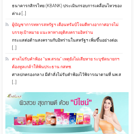
ธนาคารกสิกรไทย (KBANK) ประเมินกรอบการเคลื่อนไหวของ
ค่าเง […]
ผู้บัญชาการทหารสหรัฐฯ เตือนทรัมป์โจมตีทางอากาศอาจไม่
บรรลุเป้าหมาย แนะหาทางยุติสงครามอิหร่าน
กระแสต่อต้านสงครามกับอิหร่านในสหรัฐฯ เพิ่มขึ้นอย่างต่อเ
[…]
ศาลไม่รับคำฟ้อง “นพ.สรณ” เหตุยังไม่เสียหาย ระบุชัดนายกฯ
ต้องทูลเกล้าให้พ้นประธาน กสทช.
ศาลปกครองกลาง มีคำสั่งไม่รับคำฟ้องไว้พิจารณาตามที่ นพ.ส
[…]