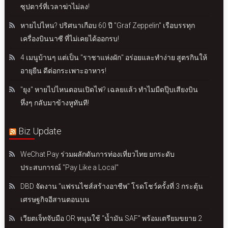
ซุปตาร์ที่เวลาฆ่าไม่ลง!
หายไปไหน? ปริศนาเกือบ 60 ปี "Graf Zeppelin" เรือบรรทุก
เครื่องบินนาซี ที่ไม่เคยได้ออกรบ!
4 เมนูบ้านๆ แต่เป็น "ราชาแห่งผัก" อร่อยและทำง่าย สูตรกินให้
อายุยืน ดีต่อกระเพาะอาหาร!
"ยุง" หายไปไหนตอนเปิดไฟ? เฉลยแล้ว ทำไมมืดปุ๊บเสียงบิน
หึ่งๆ กลับมาข้างหูทันที!
Biz Update
WeChat Pay ร่วมผลักดันการท่องเที่ยวไทย ยกระดับ
ประสบการณ์ "Pay Like a Local"
DBD จัดงาน "แฟรนไชส์สร้างอาชีพ" โรดโชว์ครั้งที่ 3 กระตุ้น
เศรษฐกิจอีสานตอนบน
เวียตเจ็ทจับมือ OR หนุนใช้ “น้ำมัน SAF” พร้อมเตรียมขยาย 2