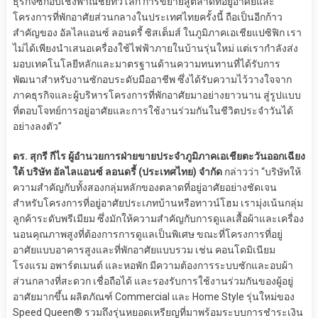
ธุรกิจซักอบเชิงพาณิชย์ทั่วโลก การขยายสู่ตลาดที่อยู่อาศัยและ
โครงการที่พักอาศัยส่วนกลางในประเทศไทยครั้งนี้ ถือเป็นอีกก้าว
สำคัญของ อัลไลแอนซ์ ลอนดรี้ ซิสเต็มส์ ในภูมิภาคเอเชียแปซิฟิก เรา
ไม่ได้เพียงนำเสนอเครื่องใช้ไฟฟ้าภายในบ้านรุ่นใหม่ แต่เรากำลังส่ง
มอบเทคโนโลยีหลักและมาตรฐานด้านความทนทานที่ได้รับการ
พัฒนาสำหรับงานซักอบระดับมืออาชีพ ซึ่งได้รับความไว้วางใจจาก
ภาคธุรกิจและผู้บริหารโครงการที่พักอาศัยมาอย่างยาวนาน สู่รูปแบบ
ที่ตอบโจทย์การอยู่อาศัยและการใช้งานร่วมกันในชีวิตประจำวันได้
อย่างลงตัว”
ดร. สุกรี กีไร ผู้อำนวยการฝ่ายขายประจำภูมิภาคเอเชียตะวันออกเฉียง
ใต้ บริษัท อัลไลแอนซ์ ลอนดรี้ (ประเทศไทย) จำกัด
กล่าวว่า “บริษัทให้
ความสำคัญกับทั้งสองกลุ่มหลักของตลาดที่อยู่อาศัยอย่างชัดเจน
สำหรับโครงการที่อยู่อาศัยประเภทบ้านหรือทาวน์โฮม เรามุ่งเน้นกลุ่ม
ลูกค้าระดับพรีเมียม ซึ่งมักให้ความสำคัญกับการดูแลเสื้อผ้าและเครื่อง
นอนคุณภาพสูงที่ต้องการการดูแลเป็นพิเศษ ขณะที่โครงการที่อยู่
อาศัยแบบอาคารสูงและที่พักอาศัยแบบรวม เช่น คอนโดมิเนียม
โรงแรม อพาร์ตเมนต์ และหอพัก มีความต้องการระบบซักและอบผ้า
ส่วนกลางที่สะดวก เชื่อถือได้ และรองรับการใช้งานร่วมกันของผู้อยู่
อาศัยมากขึ้น ผลิตภัณฑ์ Commercial และ Home Style รุ่นใหม่ของ
Speed Queen® รวมถึงรุ่นหยอดเหรียญที่มาพร้อมระบบการชำระเงิน