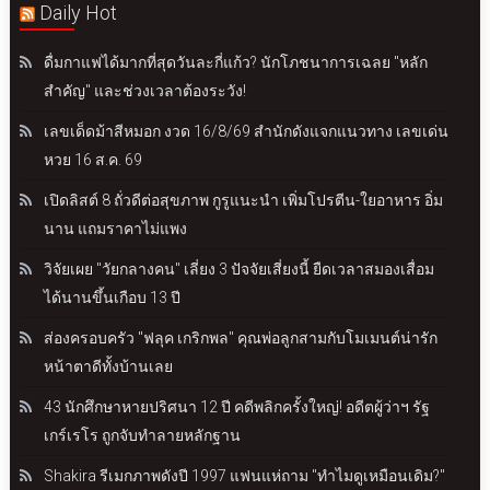
Daily Hot
ดื่มกาแฟได้มากที่สุดวันละกี่แก้ว? นักโภชนาการเฉลย "หลัก
สำคัญ" และช่วงเวลาต้องระวัง!
เลขเด็ดม้าสีหมอก งวด 16/8/69 สำนักดังแจกแนวทาง เลขเด่น
หวย 16 ส.ค. 69
เปิดลิสต์ 8 ถั่วดีต่อสุขภาพ กูรูแนะนำ เพิ่มโปรตีน-ใยอาหาร อิ่ม
นาน แถมราคาไม่แพง
วิจัยเผย "วัยกลางคน" เลี่ยง 3 ปัจจัยเสี่ยงนี้ ยืดเวลาสมองเสื่อม
ได้นานขึ้นเกือบ 13 ปี
ส่องครอบครัว "ฟลุค เกริกพล" คุณพ่อลูกสามกับโมเมนต์น่ารัก
หน้าตาดีทั้งบ้านเลย
43 นักศึกษาหายปริศนา 12 ปี คดีพลิกครั้งใหญ่! อดีตผู้ว่าฯ รัฐ
เกร์เรโร ถูกจับทำลายหลักฐาน
Shakira รีเมกภาพดังปี 1997 แฟนแห่ถาม "ทำไมดูเหมือนเดิม?"