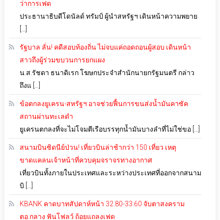
ว่าการเฟด
ประธานาธิบดีโดนัลด์ ทรัมป์ ผู้นำสหรัฐฯ เดินหน้าความพยาย
[…]
รัฐบาล ลั่น! คดีสอบท้องถิ่น ไม่จบแค่ถอดถอนผู้สอบ เดินหน้า
สาวถึงผู้ร่วมขบวนการยกแผง
น.ส.รัชดา ธนาดิเรก โฆษกประจำสำนักนายกรัฐมนตรี กล่าว
ถึงแ […]
ข้อตกลงยูเครน-สหรัฐฯ อาจช่วยฟื้นการขนส่งน้ำมันคาซัค
สถานผ่านทะเลดำ
ยูเครนตกลงที่จะไม่โจมตีเรือบรรทุกน้ำมันบางลำที่ไม่ใช่ขอ […]
สนามบินซิดนีย์ป่วน! เที่ยวบินล่าช้ากว่า 150 เที่ยว เหตุ
ขาดแคลนเจ้าหน้าที่ควบคุมจราจรทางอากาศ
เที่ยวบินทั้งภายในประเทศและระหว่างประเทศที่ออกจากสนาม
บิ […]
KBANK คาดบาทสัปดาห์หน้า 32.80-33.60 จับตาสงคราม
ตอ.กลาง ฟันโฟลว์ ถ้อยแถลงเฟด