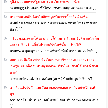
ฮูตีอ้างถล่มทหารรัฐบาลเยเมน เจ็บ-ตายหลายร้อย
กลุ่มกบฏฮูตีในเยเมน ซึ่งได้รับการสนับสนุนจากอิหร่าน เปิ […]
ประธานเฟดมินนิอาโปลิสหนุนขึ้นดอกเบี้ยสกัดเงินเฟ้อ
นายนีล แคชแครี ประธานธนาคารกลางสหรัฐ (เฟด) สาขามิน
นิอาโ […]
TITLE เผยผลงานโค้งแรก รายได้แตะ 2 พันลบ. รับดีมานด์ภูเก็ต
แกร่ง เตรียมโอนบิ๊กโปรเจกต์รับไฮซีซั่นต่อ H2/69
นายดรงค์ หุตะจูฑะ ประธานเจ้าหน้าที่บริหาร บมจ.ร่มโพธิ์ […]
ททท. ร่วมมือกับ จุฬาฯ จัดสัมมนาทางวิชาการและการตลาด
เชิงรุก เผยเคล็ดลับปรับธุรกิจท่องเที่ยวไทย “ขายได้ ขายดี ขาย
นาน”
การท่องเที่ยวแห่งประเทศไทย (ททท.) ร่วมกับ ศูนย์บริการวิ […]
ดาวโจนส์ปรับตัวแคบ จับตาผลประกอบการ, คืบหน้าเปิดฮอร์
มุซ
ดัชนีดาวโจนส์ปรับตัวแคบในวันนี้ ขณะที่นักลงทุนจับตาผลปร
[…]