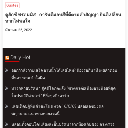
Quotes
ดูลักซ์ พรอมมิส : การันตีมอบสีที่ดีตามคำสัญญา ยินดีเปลี่ยน
หากไม่พอใจ
มีนาคม 25, 2022
Daily Hot
ออกกำลังกายเสร็จ อาบน้ำได้เลยไหม? ต้องรอกี่นาที เผยคำตอบ
ที่หลายคนเข้าใจผิด
ทารกหายปริศนา สู่คดีโลกตะลึง "ฆาตกรต่อเนื่องอายุน้อยที่สุด
ในประวัติศาสตร์" ที่ยิ่งขุดยิ่งดาร์ก
เลขเด็ดปฏิทินคำชะโนด งวด 16/8/69 ปล่อยเลขมงคล
พญานาค แนวทางหวยงวดนี้
หลอนทั้งคอนโด! เสียงสะอื้นปริศนาจากห้องเก็บของ ตร.ตรวจ