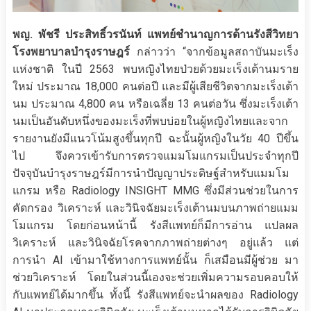
พญ. พัชรี ประสิทธิ์วรนันท์ แพทย์ชำนาญการด้านรังสีวิทยา
โรงพยาบาลบำรุงราษฎร์
กล่าวว่า “จากข้อมูลสถาบันมะเร็ง
แห่งชาติ ในปี 2563 พบหญิงไทยป่วยด้วยมะเร็งเต้านมราย
ใหม่ ประมาณ 18,000 คนต่อปี และมีผู้เสียชีวิตจากมะเร็งเต้า
นม ประมาณ 4,800 คน หรือเฉลี่ย 13 คนต่อวัน ซึ่งมะเร็งเต้า
นมเป็นอันดับหนึ่งของมะเร็งที่พบบ่อยในผู้หญิงไทยและจาก
รายงานยังมีแนวโน้มสูงขึ้นทุกปี ฉะนั้นผู้หญิงในวัย 40 ปีขึ้น
ไป จึงควรเข้ารับการตรวจแมมโมแกรมเป็นประจำทุกปี
ปัจจุบันบำรุงราษฎร์มีการนำปัญญาประดิษฐ์สำหรับแมมโม
แกรม หรือ Radiology INSIGHT MMG ซึ่งมีส่วนช่วยในการ
คัดกรอง วิเคราะห์ และวินิจฉัยมะเร็งเต้านมบนภาพถ่ายแมม
โมแกรม โดยก่อนหน้านี้ รังสีแพทย์ก็มีการอ่าน แปลผล
วิเคราะห์ และวินิจฉัยโรคจากภาพถ่ายต่างๆ อยู่แล้ว แต่
การนำ AI เข้ามาใช้ทางการแพทย์นั้น ก็เสมือนมีผู้ช่วย มา
ช่วยวิเคราะห์ โดยในส่วนนี้เองจะช่วยเพิ่มความรอบคอบให้
กับแพทย์ได้มากขึ้น ทั้งนี้ รังสีแพทย์จะนำผลของ Radiology