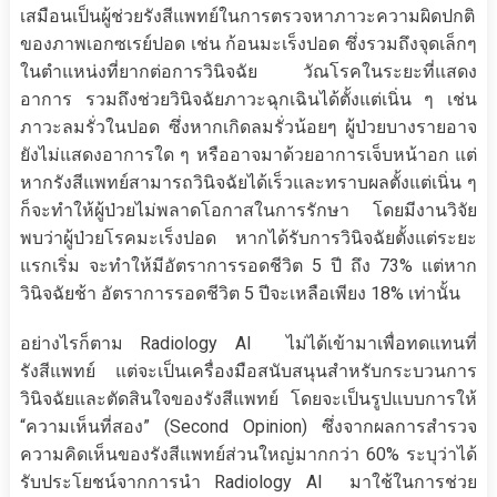
เสมือนเป็นผู้ช่วยรังสีแพทย์ในการตรวจหาภาวะความผิดปกติ
ของภาพเอกซเรย์ปอด เช่น ก้อนมะเร็งปอด ซึ่งรวมถึงจุดเล็กๆ
ในตำแหน่งที่ยากต่อการวินิจฉัย วัณโรคในระยะที่แสดง
อาการ รวมถึงช่วยวินิจฉัยภาวะฉุกเฉินได้ตั้งแต่เนิ่น ๆ เช่น
ภาวะลมรั่วในปอด ซึ่งหากเกิดลมรั่วน้อยๆ ผู้ป่วยบางรายอาจ
ยังไม่แสดงอาการใด ๆ หรืออาจมาด้วยอาการเจ็บหน้าอก แต่
หากรังสีแพทย์สามารถวินิจฉัยได้เร็วและทราบผลตั้งแต่เนิ่น ๆ
ก็จะทำให้ผู้ป่วยไม่พลาดโอกาสในการรักษา โดยมีงานวิจัย
พบว่าผู้ป่วยโรคมะเร็งปอด หากได้รับการวินิจฉัยตั้งแต่ระยะ
แรกเริ่ม จะทำให้มีอัตราการรอดชีวิต 5 ปี ถึง 73% แต่หาก
วินิจฉัยช้า อัตราการรอดชีวิต 5 ปีจะเหลือเพียง 18% เท่านั้น
อย่างไรก็ตาม Radiology AI ไม่ได้เข้ามาเพื่อทดแทนที่
รังสีแพทย์ แต่จะเป็นเครื่องมือสนับสนุนสำหรับกระบวนการ
วินิจฉัยและตัดสินใจของรังสีแพทย์ โดยจะเป็นรูปแบบการให้
“ความเห็นที่สอง” (Second Opinion) ซึ่งจากผลการสำรวจ
ความคิดเห็นของรังสีแพทย์ส่วนใหญ่มากกว่า 60% ระบุว่าได้
รับประโยชน์จากการนำ Radiology AI มาใช้ในการช่วย