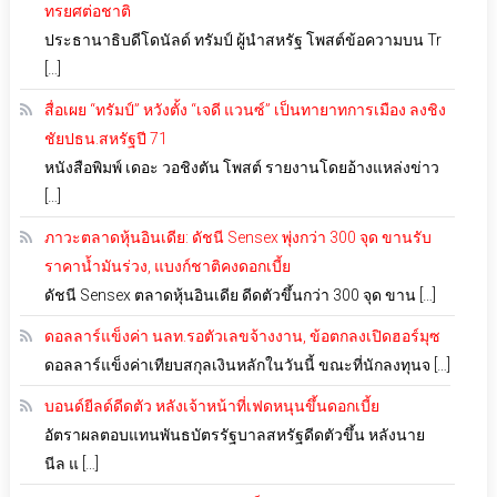
ทรยศต่อชาติ
ประธานาธิบดีโดนัลด์ ทรัมป์ ผู้นำสหรัฐ โพสต์ข้อความบน Tr
[…]
สื่อเผย “ทรัมป์” หวังตั้ง “เจดี แวนซ์” เป็นทายาทการเมือง ลงชิง
ชัยปธน.สหรัฐปี 71
หนังสือพิมพ์ เดอะ วอชิงตัน โพสต์ รายงานโดยอ้างแหล่งข่าว
[…]
ภาวะตลาดหุ้นอินเดีย: ดัชนี Sensex พุ่งกว่า 300 จุด ขานรับ
ราคาน้ำมันร่วง, แบงก์ชาติคงดอกเบี้ย
ดัชนี Sensex ตลาดหุ้นอินเดีย ดีดตัวขึ้นกว่า 300 จุด ขาน […]
ดอลลาร์แข็งค่า นลท.รอตัวเลขจ้างงาน, ข้อตกลงเปิดฮอร์มุซ
ดอลลาร์แข็งค่าเทียบสกุลเงินหลักในวันนี้ ขณะที่นักลงทุนจ […]
บอนด์ยีลด์ดีดตัว หลังเจ้าหน้าที่เฟดหนุนขึ้นดอกเบี้ย
อัตราผลตอบแทนพันธบัตรรัฐบาลสหรัฐดีดตัวขึ้น หลังนาย
นีล แ […]