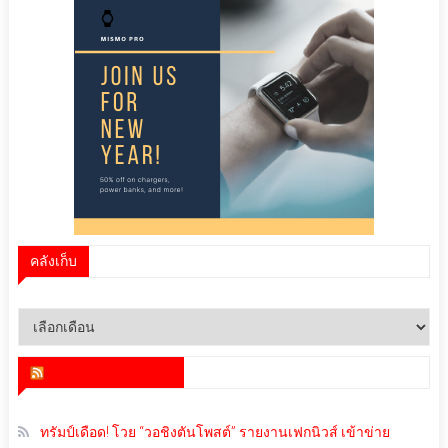
คลังเก็บ
คลัง
เก็บ
สำนักข่าว infoquest
ทรัมป์เดือด! โวย “วอชิงตันโพสต์” รายงานเฟกนิวส์ เข้าข่าย