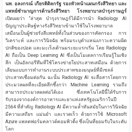
นพ. อลงกรณ์ เกียรติดิลกรัฐ รองหัวหน้าแผนกรังสีวิทยา
และ
แพทย์ชำนาญการด้านรังสีวิทยา โรงพยาบาลบำรุงราษฎร์
เปิดเผยว่า “ล่าสุด บำรุงราษฎร์ได้มีการนำ Radiology AI
ปัญญาประดิษฐ์ทางรังสีวิทยาเข้ามาใช้ในโรงพยาบาล
เสมือนเป็นผู้ช่วยรังสีแพทย์ทั้งในส่วนของการคัดกรอง การ
วิเคราะห์ และการวินิจฉัย พร้อมระบุตำแหน่งภาวะความผิด
ปกติของปอด และมะเร็งเต้านมระยะแรกเริ่ม โดย Radiology
AI ถือเป็น Deep Learning AI ซึ่งเป็นโมเดลการเรียนรู้ในเชิง
ลึก เป็นอัลกอรึทึมที่ใช้โครงข่ายใยประสาทเสมือน ด้วยการ
เลียนแบบการทำงานระบบประสาทของมนุษย์ที่มีเซลล์
ประสาทเชื่อมต่อกัน ฉะนั้น Radiology AI จะสื่อสารโดยการ
ประมวลผลที่ละเอียดลึกซึ้งกว่า Machine Learning รวมถึง
สามารถประมวลผลต่อได้เอง ซึ่งเทคโนโลยีนี้ได้รับการ
รับรองจากองค์การอาหารและยาแห่งสหรัฐอเมริกาในปี
2564 ที่สำคัญ Radiology AI มีความล้ำทันสมัยในการวินิจฉัย
มีความเสถียร แม่นยำ และรวดเร็ว ด้วยการใช้ Microsoft
Azure แพลตฟอร์มคลาวด์คอมพิวติ้ง ซึ่งเป็นที่ยอมรับในระดับ
โลก