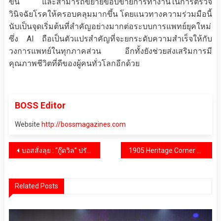
ขึ้น และสามารถขยายขอบข่ายการทำงานในการตรวจ
วินิจฉัยโรคให้ครอบคลุมมากขึ้น โดยแนวทางความร่วมมือนี้
นับเป็นจุดเริ่มต้นที่สำคัญอย่างมากต่อระบบการแพทย์ยุคใหม่
ซึ่ง AI ถือเป็นตัวแปรสำคัญที่จะยกระดับความสำเร็จให้กับ
วงการแพทย์ในทุกภาคส่วน อีกทั้งยังช่วยส่งเสริมการมี
คุณภาพชีวิตที่ดีของผู้คนทั่วโลกอีกด้วย
BOSS Editor
Website
http://bossmagazines.com
แนะแนว
บอสสั่งลุย : “กู๊ดวิล” ปรับราคาสวนกระแส เคียงข้างร้านค้าส่ง ร้านค้าปลีก และผู้ประกอบการรายย่อย
1905​ Heritage Corner จัดแพคเกจ​ Romantic Getaway Package จองด่วน! ถึง 30 กันยายน 2565
เรื่อง
Related Posts