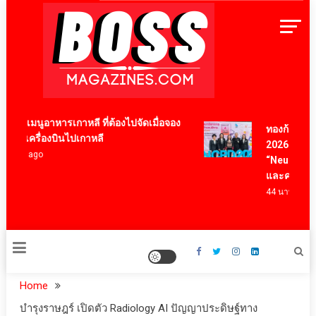
Skip
to
content
BossMagazinesThailand
2 เมนูอาหารเกาหลี ที่ต้องไปจัดเมื่อจอง
ทองก้อนใหญ่ โฮ
ั๋วเครื่องบินไปเกาหลี
2026 นำนวัตกรร
ปี ago
“NeuroSight” ห
และคนพิการ
44 นาที ago
Home
บำรุงราษฎร์ เปิดตัว Radiology AI ปัญญาประดิษฐ์ทาง