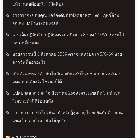
แล้ว เฉลยคืออะไร? (มีคลิป)
ร่างกายจะขอบคุณ! เครื่องดื่มที่ดีที่สุดสำหรับ "ตับ" ฤทธิ์ต้าน
อักเสบ ปกป้องระดับเซลล์
เลขเด็ดปฏิทินจีน ปฏิทินครอบครัวข่าว 3 งวด 16/8/69 เซฟไว้
ก่อนเกลี้ยงแผง
หวยลาววันนี้ 6 สิงหาคม 2569 ตรวจผลหวยลาว 5/8/69 หวย
ลาววันนี้ออกอะไร
เปิดตัวเลขทองคำ กินไข่วันละกี่ฟอง? ถึงจะช่วยปกป้องสมอง
ลดความเสี่ยงอัลไซเมอร์ได้
แปลปกสลาก งวด 16 สิงหาคม 2569 เจาะเลขเด็ด 3 หน้าปก
วิเคราะห์สถิติย้อนหลัง
5 อาหาร "ราชาโปรตีน" สำหรับผู้สูงอายุ ไข่อยู่อันดับที่ 5 ส่วน
แชมป์ราคาบ้านๆ กินได้ทุกวัย!
Biz Update