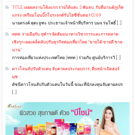
TITLE เผยผลงานโค้งแรก รายได้แตะ 2 พันลบ. รับดีมานด์ภูเก็ต
แกร่ง เตรียมโอนบิ๊กโปรเจกต์รับไฮซีซั่นต่อ H2/69
นายดรงค์ หุตะจูฑะ ประธานเจ้าหน้าที่บริหาร บมจ.ร่มโพธิ์ […]
ททท. ร่วมมือกับ จุฬาฯ จัดสัมมนาทางวิชาการและการตลาด
เชิงรุก เผยเคล็ดลับปรับธุรกิจท่องเที่ยวไทย “ขายได้ ขายดี ขาย
นาน”
การท่องเที่ยวแห่งประเทศไทย (ททท.) ร่วมกับ ศูนย์บริการวิ […]
ดาวโจนส์ปรับตัวแคบ จับตาผลประกอบการ, คืบหน้าเปิดฮอร์
มุซ
ดัชนีดาวโจนส์ปรับตัวแคบในวันนี้ ขณะที่นักลงทุนจับตาผลปร
[…]