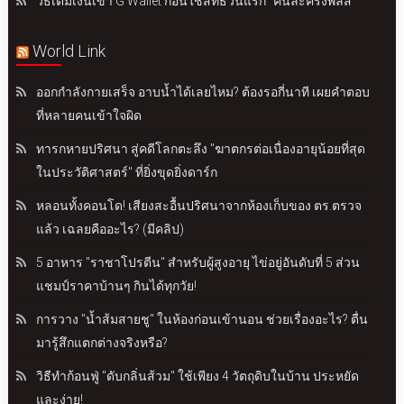
วิธีเติมเงินเข้า G Wallet ก่อนใช้สิทธิวันแรก "คนละครึ่งพลัส"
World Link
ออกกำลังกายเสร็จ อาบน้ำได้เลยไหม? ต้องรอกี่นาที เผยคำตอบ
ที่หลายคนเข้าใจผิด
ทารกหายปริศนา สู่คดีโลกตะลึง "ฆาตกรต่อเนื่องอายุน้อยที่สุด
ในประวัติศาสตร์" ที่ยิ่งขุดยิ่งดาร์ก
หลอนทั้งคอนโด! เสียงสะอื้นปริศนาจากห้องเก็บของ ตร.ตรวจ
แล้ว เฉลยคืออะไร? (มีคลิป)
5 อาหาร "ราชาโปรตีน" สำหรับผู้สูงอายุ ไข่อยู่อันดับที่ 5 ส่วน
แชมป์ราคาบ้านๆ กินได้ทุกวัย!
การวาง "น้ำส้มสายชู" ในห้องก่อนเข้านอน ช่วยเรื่องอะไร? ตื่น
มารู้สึกแตกต่างจริงหรือ?
วิธีทำก้อนฟู่ "ดับกลิ่นส้วม" ใช้เพียง 4 วัตถุดิบในบ้าน ประหยัด
และง่าย!