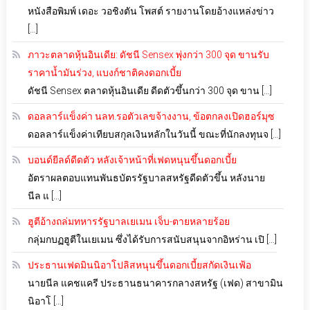
หนังสือพิมพ์ เดอะ วอชิงตัน โพสต์ รายงานโดยอ้างแหล่งข่าว
[…]
ภาวะตลาดหุ้นอินเดีย: ดัชนี Sensex พุ่งกว่า 300 จุด ขานรับ
ราคาน้ำมันร่วง, แบงก์ชาติคงดอกเบี้ย
ดัชนี Sensex ตลาดหุ้นอินเดีย ดีดตัวขึ้นกว่า 300 จุด ขาน […]
ดอลลาร์แข็งค่า นลท.รอตัวเลขจ้างงาน, ข้อตกลงเปิดฮอร์มุซ
ดอลลาร์แข็งค่าเทียบสกุลเงินหลักในวันนี้ ขณะที่นักลงทุนจ […]
บอนด์ยีลด์ดีดตัว หลังเจ้าหน้าที่เฟดหนุนขึ้นดอกเบี้ย
อัตราผลตอบแทนพันธบัตรรัฐบาลสหรัฐดีดตัวขึ้น หลังนาย
นีล แ […]
ฮูตีอ้างถล่มทหารรัฐบาลเยเมน เจ็บ-ตายหลายร้อย
กลุ่มกบฏฮูตีในเยเมน ซึ่งได้รับการสนับสนุนจากอิหร่าน เปิ […]
ประธานเฟดมินนิอาโปลิสหนุนขึ้นดอกเบี้ยสกัดเงินเฟ้อ
นายนีล แคชแครี ประธานธนาคารกลางสหรัฐ (เฟด) สาขามิน
นิอาโ […]