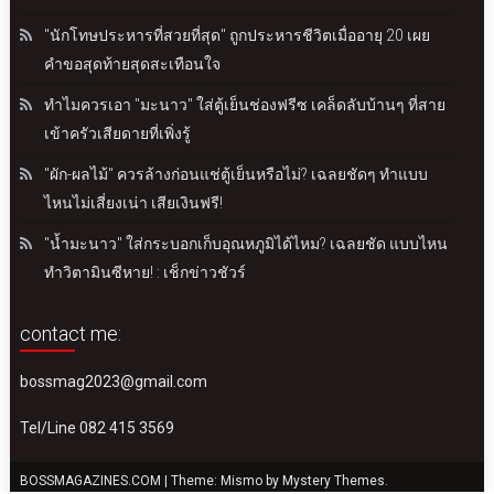
"นักโทษประหารที่สวยที่สุด" ถูกประหารชีวิตเมื่ออายุ 20 เผย
คำขอสุดท้ายสุดสะเทือนใจ
ทำไมควรเอา "มะนาว" ใส่ตู้เย็นช่องฟรีซ เคล็ดลับบ้านๆ ที่สาย
เข้าครัวเสียดายที่เพิ่งรู้
"ผัก-ผลไม้" ควรล้างก่อนแช่ตู้เย็นหรือไม่? เฉลยชัดๆ ทำแบบ
ไหนไม่เสี่ยงเน่า เสียเงินฟรี!
"น้ำมะนาว" ใส่กระบอกเก็บอุณหภูมิได้ไหม? เฉลยชัด แบบไหน
ทำวิตามินซีหาย! : เช็กข่าวชัวร์
contact me:
bossmag2023@gmail.com
Tel/Line 082 415 3569
BOSSMAGAZINES.COM
|
Theme: Mismo by
Mystery Themes
.