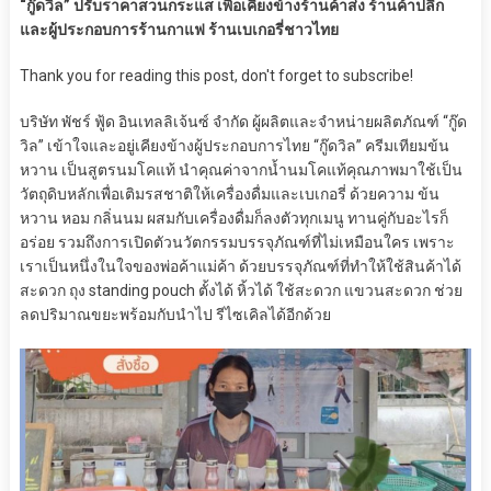
“กู๊ดวิล” ปรับราคาสวนกระแส เพื่อเคียงข้างร้านค้าส่ง ร้านค้าปลีก
และผู้ประกอบการร้านกาแฟ ร้านเบเกอรี่ชาวไทย
Thank you for reading this post, don't forget to subscribe!
บริษัท พัชร์ ฟู้ด อินเทลลิเจ้นซ์ จำกัด ผู้ผลิตและจำหน่ายผลิตภัณฑ์ “กู๊ด
วิล” เข้าใจและอยู่เคียงข้างผู้ประกอบการไทย “กู๊ดวิล” ครีมเทียมข้น
หวาน เป็นสูตรนมโคแท้ นำคุณค่าจากน้ำนมโคแท้คุณภาพมาใช้เป็น
วัตถุดิบหลักเพื่อเติมรสชาติให้เครื่องดื่มและเบเกอรี่ ด้วยความ ข้น
หวาน หอม กลิ่นนม ผสมกับเครื่องดื่มก็ลงตัวทุกเมนู ทานคู่กับอะไรก็
อร่อย รวมถึงการเปิดตัวนวัตกรรมบรรจุภัณฑ์ที่ไม่เหมือนใคร เพราะ
เราเป็นหนึ่งในใจของพ่อค้าแม่ค้า ด้วยบรรจุภัณฑ์ที่ทำให้ใช้สินค้าได้
สะดวก ถุง standing pouch ตั้งได้ หิ้วได้ ใช้สะดวก แขวนสะดวก ช่วย
ลดปริมาณขยะพร้อมกับนำไป รีไซเคิลได้อีกด้วย