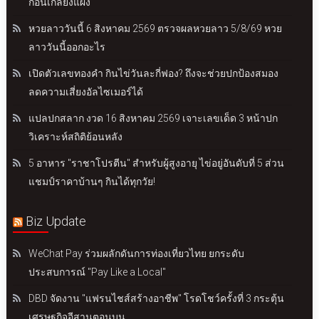
ก่อนเกลี้ยงแผง
หวยลาววันนี้ 6 สิงหาคม 2569 ตรวจผลหวยลาว 5/8/69 หวย
ลาววันนี้ออกอะไร
เปิดตัวเลขทองคำ กินไข่วันละกี่ฟอง? ถึงจะช่วยปกป้องสมอง
ลดความเสี่ยงอัลไซเมอร์ได้
แปลปกสลาก งวด 16 สิงหาคม 2569 เจาะเลขเด็ด 3 หน้าปก
วิเคราะห์สถิติย้อนหลัง
5 อาหาร "ราชาโปรตีน" สำหรับผู้สูงอายุ ไข่อยู่อันดับที่ 5 ส่วน
แชมป์ราคาบ้านๆ กินได้ทุกวัย!
Biz Update
WeChat Pay ร่วมผลักดันการท่องเที่ยวไทย ยกระดับ
ประสบการณ์ "Pay Like a Local"
DBD จัดงาน "แฟรนไชส์สร้างอาชีพ" โรดโชว์ครั้งที่ 3 กระตุ้น
เศรษฐกิจอีสานตอนบน