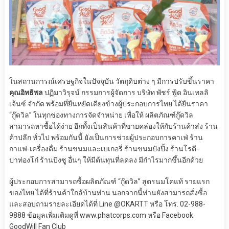
ในสถานการณ์เศรษฐกิจในปัจจุบัน วัตถุดิบต่าง ๆ มีการปรับขึ้นราคา
คุณอิทธิพล
ปฏิมาวิรุจน์ กรรมการผู้จัดการ บริษัท พัชร์ ฟู้ด อินเทลลิ
เจ้นซ์ จำกัด พร้อมที่ยืนหยัดเคียงข้างผู้ประกอบการไทย ได้ยืนราคา
“กู๊ดวิล” ในทุกช่องทางการจัดจำหน่าย เพื่อให้ ผลิตภัณฑ์กู๊ดวิล
สามารถหาซื้อได้ง่าย อีกทั้งเป็นสินค้าที่ขายคล่องให้กับร้านค้าส่ง ร้าน
ค้าปลีก ทั่วไป พร้อมกันนี้ ยังเป็นการช่วยผู้ประกอบการคาเฟ่ ร้าน
กาแฟ-เครื่องดื่ม ร้านขนมและเบเกอรี่ ร้านขนมปังปิ้ง ร้านโรตี-
ปาท่องโก๋ ร้านบิงซู อื่นๆ ให้มีต้นทุนที่ลดลง มีกำไรมากขึ้นอีกด้วย
ผู้ประกอบการสามารถซื้อผลิตภัณฑ์ “กู๊ดวิล” สูตรนมโคแท้ รายแรก
ของไทย ได้ที่ร้านค้าใกล้บ้านท่าน นอกจากนี้ท่านยังสามารถสั่งซื้อ
และสอบถามรายละเอียดได้ที่ Line @OKARTT หรือ โทร. 02-988-
9888 ข้อมูลเพิ่มเติมดูที่ www.phatcorps.com หรือ Facebook
GoodWill Fan Club