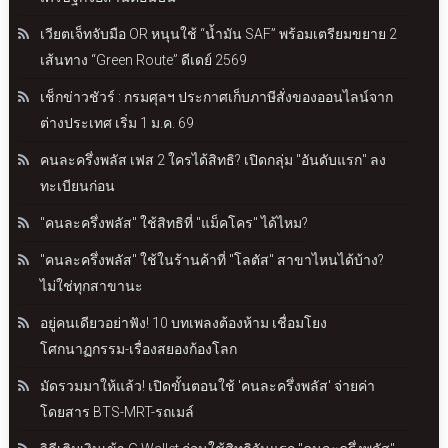
เวียตเจ็ทจับมือ OR หนุนใช้ “น้ำมัน SAF” พร้อมเตรียมขยาย 2
เส้นทาง “Green Route” ดีเดย์ 2569
เช็กข่าวชัวร์ : กรมศุลฯ ประกาศเก็บภาษีสั่งของออนไลน์จาก
ต่างประเทศ เริ่ม 1 ม.ค. 69
คนละครึ่งพลัส เฟส 2 ใครได้สิทธิ? เปิดกลุ่ม "อันดับแรก" ลง
ทะเบียนก่อน
"คนละครึ่งพลัส" ใช้สิทธิที่ "แม็คโคร" ได้ไหม?
"คนละครึ่งพลัส" ใช้ในร้านค้าที่ "โลตัส" สาขาไหนได้บ้าง?
ไม่ใช่ทุกสาขานะ
อยู่คนเดียวอย่าฟัง! 10 บทเพลงต้องห้าม เชื่อมโยง
โศกนาฏกรรม-เรื่องสยองก้องโลก
มัดรวมมาให้แล้ว! เปิดขั้นตอนใช้ 'คนละครึ่งพลัส' จ่ายค่า
โดยสาร BTS-MRT-รถเมล์