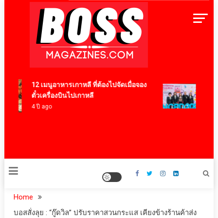
Skip
to
content
BossMagazinesThailand
12 เมนูอาหารเกาหลี ที่ต้องไปจัดเมื่อจอง
ทองก้อ
ตั๋วเครื่องบินไปเกาหลี
2026 
4 ปี ago
“Neuro
และคน
36 นาที
Home
บอสสั่งลุย : “กู๊ดวิล” ปรับราคาสวนกระแส เคียงข้างร้านค้าส่ง