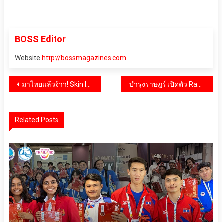
BOSS Editor
Website
http://bossmagazines.com
แนะแนว
มาไทยแล้วจ้าา! Skin Inc ผู้นำระดับโลกด้านผลิตภัณฑ์ สกิน-เทค
บำรุงราษฎร์ เปิดตัว Radiology AI ปัญญาประดิษฐ์ทางรังสีวิทยา ช่วยวิเคราะห์ภาวะความผิดปกติของปอด – มะเร็งเต้านม
เรื่อง
Related Posts