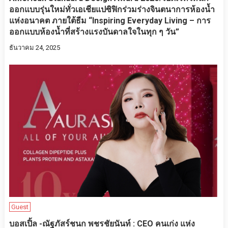
ออกแบบรุ่นใหม่ทั่วเอเชียแปซิฟิกร่วมร่างจินตนาการห้องน้ำ
แห่งอนาคต ภายใต้ธีม “Inspiring Everyday Living – การ
ออกแบบห้องน้ำที่สร้างแรงบันดาลใจในทุก ๆ วัน”
ธันวาคม 24, 2025
Guest
บอสเปิ้ล -ณัฐภัสร์ชนก พชรชัยนันท์ : CEO คนเก่ง แห่ง