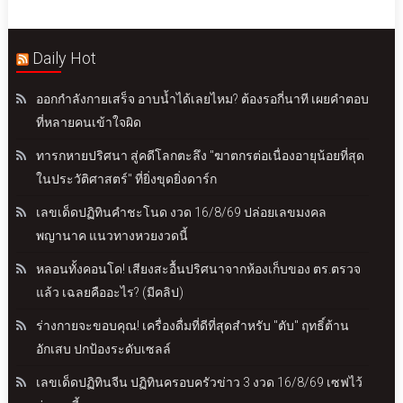
Daily Hot
ออกกำลังกายเสร็จ อาบน้ำได้เลยไหม? ต้องรอกี่นาที เผยคำตอบ
ที่หลายคนเข้าใจผิด
ทารกหายปริศนา สู่คดีโลกตะลึง "ฆาตกรต่อเนื่องอายุน้อยที่สุด
ในประวัติศาสตร์" ที่ยิ่งขุดยิ่งดาร์ก
เลขเด็ดปฏิทินคำชะโนด งวด 16/8/69 ปล่อยเลขมงคล
พญานาค แนวทางหวยงวดนี้
หลอนทั้งคอนโด! เสียงสะอื้นปริศนาจากห้องเก็บของ ตร.ตรวจ
แล้ว เฉลยคืออะไร? (มีคลิป)
ร่างกายจะขอบคุณ! เครื่องดื่มที่ดีที่สุดสำหรับ "ตับ" ฤทธิ์ต้าน
อักเสบ ปกป้องระดับเซลล์
เลขเด็ดปฏิทินจีน ปฏิทินครอบครัวข่าว 3 งวด 16/8/69 เซฟไว้