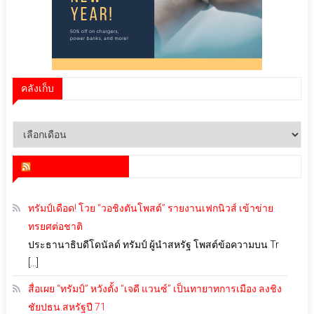
คลังเก็บ
คลัง
เก็บ
สำนักข่าว infoquest
ทรัมป์เดือด! โวย “วอชิงตันโพสต์” รายงานเฟกนิวส์ เข้าข่าย
ทรยศต่อชาติ
ประธานาธิบดีโดนัลด์ ทรัมป์ ผู้นำสหรัฐ โพสต์ข้อความบน Tr
[…]
สื่อเผย “ทรัมป์” หวังตั้ง “เจดี แวนซ์” เป็นทายาทการเมือง ลงชิง
ชัยปธน.สหรัฐปี 71