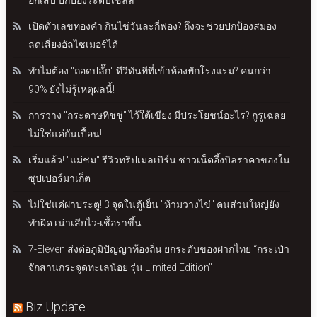
เปิดตัวเลขทองคำ กินไข่วันละกี่ฟอง? ถึงจะช่วยปกป้องสมอง
ลดเสี่ยงอัลไซเมอร์ได้
ทำไมต้อง "ถอดปลั๊ก" ทีวีทันทีที่เข้าห้องพักโรงแรม? คนกว่า
90% ยังไม่รู้เหตุผลนี้!
การวาง "กระดาษทิชชู่" ไว้ใต้เขียง มีประโยชน์อะไร? กูรูเฉลย
ไม่ใช่แค่กันเปื้อน!
เริ่มแล้ว! "แม่ชม" รีวิวทริปเมลเบิร์น ชาวเน็ตอึ้งบิลราคาของใน
ซุปเปอร์มาเก็ต
ไม่ใช่แค่ฝาประตู! 3 จุดในตู้เย็น "ห้ามวางไข่" คนส่วนใหญ่ยัง
ทำผิด เน่าเสียไว-เชื้อราขึ้น
7-Eleven ส่งต่อภูมิปัญญาท้องถิ่น ยกระดับของฝากไทย “กระเป๋า
จักสานกระจูดทะเลน้อย รุ่น Limited Edition"
Biz Update