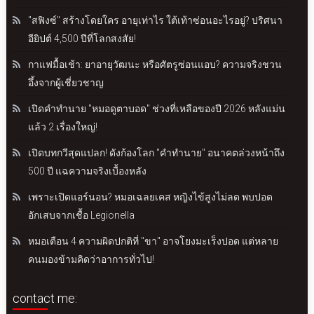
"สฟิงซ์" สร้างโดยใคร อายุเท่าไร ใต้เท้าซ่อนอะไรอยู่? ปริศนา
อียิปต์ 4,500 ปีที่โลกสงสัย!
กาแฟมื้อเช้า: ยาอายุวัฒนะ หรือศัตรูซ่อนแอบ? ความจริงชวน
อึ้งจากผู้เชี่ยวชาญ
เปิดคำทำนาย "หมอดูตาบอด" ช่วงที่เหลือของปี 2026 หลังแม่น
แล้ว 2 เรื่องใหญ่!
เปิดบทกวีสุดแปลก! ดังก้องโลก "คำทำนาย" อนาคตล่วงหน้าถึง
500 ปี แฉความจริงเบื้องหลัง
เพราะเปิดแอร์นอน? หมอเฉลยเคส หญิงไข้สูงไม่ลด พบปอด
อักเสบจากเชื้อ Legionella
หมอเตือน 4 ความผิดปกติที่ "ขา" อาจโยงมะเร็งปอด แต่หลาย
คนมองข้ามคิดว่าอาการทั่วไป!
contact me: