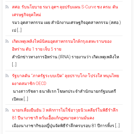
สศอ. รับนโยบาย รมว.อุตฯ ลุยปรับแผน S-Curve ชง ครม. ดัน
เศรษฐกิจยุคใหม่
รมว.อุตสาหกรรม เผย สำนักงานเศรษฐกิจอุตสาหกรรม (สศอ.)
เป […]
เกิดเหตุเพลิงไหม้นิคมอุตสาหกรรมใกล้กรุงเตหะรานของ
อิหร่าน ดับ 1 ราย เจ็บ 5 ราย
สำนักข่าวทางการอิหร่าน (IRNA) รายงานว่า เกิดเหตุเพลิงไห
[…]
รัฐบาลดัน “ภาครัฐระบบเปิด” ลุยปราบโกง-โปร่งใส หนุนไทย
ผงาดสมาชิก OECD
นางสาวรัชดา ธนาดิเรก โฆษกประจำสำนักนายกรัฐมนตรี
เปิดเผ […]
นายกเลี่ยงยืนยัน 3 หลักการไม่ใช้อาวุธนิวเคลียร์ในพิธีรำลึก
81 ปีนางาซากิ หวั่นเอื้อแก้กฎหมายความมั่นคง
เมืองนางาซากิของญี่ปุ่นจัดพิธีรำลึกครบรอบ 81 ปีการทิ้งร […]