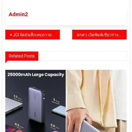
Admin2
แนะแนว
JCI จัดบันทึกเทปถวายพระพร ร.10 เนื่องในโอกาสวันเฉลิมพระชนมพรรษา
สกสว.เปิดพิมพ์เขียวร่างแผน ววน. ปี 71-75 ยศชนันชี้ต้องยกระดับสู่เศรษฐกิจใหม่อย่างยั่งยืน
เรื่อง
Related Posts