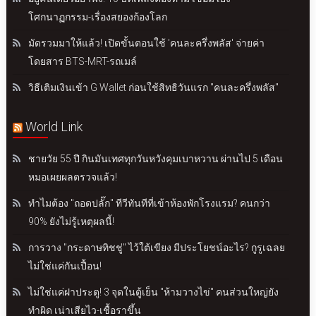
โศกนาฏกรรม-เรื่องสยองก้องโลก
มัดรวมมาให้แล้ว! เปิดขั้นตอนใช้ 'คนละครึ่งพลัส' จ่ายค่า
โดยสาร BTS-MRT-รถเมล์
วิธีเติมเงินเข้า G Wallet ก่อนใช้สิทธิวันแรก "คนละครึ่งพลัส"
World Link
ชายวัย 55 ปี กินมันเทศทุกวันหวังคุมเบาหวาน ผ่านไป 5 เดือน
หมอเผยผลตรวจแล้ว!
ทำไมต้อง "ถอดปลั๊ก" ทีวีทันทีที่เข้าห้องพักโรงแรม? คนกว่า
90% ยังไม่รู้เหตุผลนี้!
การวาง "กระดาษทิชชู่" ไว้ใต้เขียง มีประโยชน์อะไร? กูรูเฉลย
ไม่ใช่แค่กันเปื้อน!
ไม่ใช่แค่ฝาประตู! 3 จุดในตู้เย็น "ห้ามวางไข่" คนส่วนใหญ่ยัง
ทำผิด เน่าเสียไว-เชื้อราขึ้น