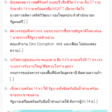
อัปเดตเหตุ รร.เทพศิรินทร์ นนทบุรี เสียชีวิต 9 ราย เจ็บ 27 ราย
รักษาตัว 14 ราย พร้อมส่งทีม MCATT เยียวยาจิตใจ
นางสาวลลิดา เพริศวิวัฒนา รองโฆษกประจำสำนักนายก
รัฐมนตรี […]
ตัดวงจรทุนสีเทา! กกร. แฉขบวนการซื้อขายสัญชาติไทย เสนอ
7 มาตรการจี้รัฐกวาดล้างด่วน
คณะทำงาน Zero Corruption : กกร. และเพื่อน ไม่ทนแสดง
ความ […]
รถไฟทางคู่ขอนแก่น-หนองคาย คืบ 9.6% คาดเสร็จปี 71 ขร.เร่ง
ระบบรางรับงานใหญ่”พืชสวนโลก”จ.อุดรฯ
กรมการขนส่งทางรางลงพื้นที่จังหวัดอุดรธานี ติดตามความก้า
[…]
เช็กความพร้อม 14 จว.ใต้! รัฐบาลสั่งซ้อมรับมือน้ำท่วม พร้อม
ช่วยประชาชนด่วน
รัฐบาลเตรียมพร้อมรับมือน้ำท่วมภาคใต้ สั่งการผู้ว่า 14 จ […]