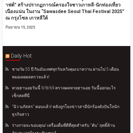
าฟต์” สร้างปรากฏการณ์ครองใจชาวเกาหลี-นักท่องเที่ยว
เนืองแน่น ในงาน “Sawasdee Seoul Thai Festival 2025”
ณ กรุงโซล เกาหลีใต้
กันยายน 15, 2025
Daily Hot
ชายวัย 55 ปี กินมันเทศทุกวันหวังคุมเบาหวาน ผ่านไป 5 เดือน
หมอเผยผลตรวจแล้ว!
หวยฮานอยวันนี้ 9/8/69 ตรวจผลหวยฮานอย วันนี้ออกอะไร
เช็กสดที่นี่
"นิว นภัสสร" ตอบแล้ว! หลังถูกโยงข่าวสามีนักร้องดังปันใจนัก
ธุรกิจสาว
ร่างกายจะขอบคุณ! เครื่องดื่มที่ดีที่สุดสำหรับ "ตับ" ฤทธิ์ต้าน
อักเสบ ปกป้องระดับเซลล์