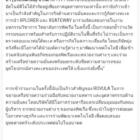
อัตโนมัติไม่ได้จำกัดอยู่เพียงภาคอุตสาหกรรมเท่านั้น ทว่ายังก้าวเข้า
มาเป็นกำลังสำคัญในภารกิจด้านความมั่นคงและการกู้ภัยทางทะเล
การนำ XPLORER และ XGATEWAY มาร่วมจัดแสดงภายในงาน
มหกรรมวิชาการ วิทยาลัยการทัพเรือ ในครั้งนี้ เป็นการตอกย้ำว่านวัต
กรรมของเราพร้อมสำหรับการปฏิบัติงานในพื้นที่จริง ไม่ว่าจะเป็นการ
ตรวจสอบแนวท่อใต้ทะเล หรือภารกิจในสภาวะเสี่ยงภัย โดยบริษัทมุ่ง
หวังที่จะมีโอกาสได้นำองค์ความรู้ต่าง ๆ มาพัฒนาเทคโนโลยี เพื่อเข้า
ร่วมสนับสนุนพันธกิจของกองทัพเรือและหน่วยงานต่าง ๆ และร่วม
สร้างเครือข่ายความมั่นคงพร้อมยกระดับขีดความสามารถของ
ยุทโธปกรณ์ทางทะเลของประเทศให้ แข็งแกร่งยิ่งขึ้น”
การเข้าร่วมงานในครั้งนี้นับเป็นก้าวสำคัญของ ROVULA ในการ
ขยายเครือข่ายความร่วมมือกับหน่วยงานทหาร และอุตสาหกรรมด้าน
ความมั่นคง โดยบริษัทได้มีโอกาสร่วมหารือแลกเปลี่ยนมุมมองกับคณะ
ผู้บริหาร จากหน่วยงานต่าง ๆ ของกองทัพเรือ ซึ่งจะนำไปสู่การต่อยอด
โอกาสทางธุรกิจ และการร่วมพัฒนาเทคโนโลยี เพื่อตอบสนอง
ยุทธศาสตร์ระดับประเทศต่อไปในอนาคต