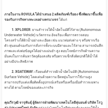
ภายในงาน ROVULA ได้นำเสนอ 2 ผลิตภัณฑ์เรือธง ซึ่งพัฒนาขึ้นเพื่อ
รองรับภารกิจทางทะเลอย่างครบวงจร
ได้แก่
1. XPLORER:
ยานสำรวจใต้น้ำอัตโนมัติไร้สาย (Autonomous
Underwater Vehicle) นวัตกรรม อัจฉริยะเพื่อการตรวจสอบ
โครงสร้างใต้ผิวน้ำอย่างละเอียด เช่น แนวท่อส่งต่าง ๆ หรือซากเรือ
ตัว หุ่นยนต์รองรับการสั่งการทั้งระบบมีสายและไร้สาย สามารถบันทึก
ภาพและส่งต่อข้อมูลได้อย่างแม่นยำ สูง ตอบโจทย์ภารกิจด้านความ
มั่นคงในการค้นหาวัตถุต้องสงสัย หรือตรวจเช็กสิ่งผิดปกติใต้น้ำได้
อย่างมีประสิทธิภาพ
2. XGATEWAY:
เรือยนต์สำรวจผิวน้ำอัตโนมัติ (Autonomous
Surface Vehicle) โดดเด่นด้วยความ ยืดหยุ่นในการใช้งานสูง
สามารถปรับแต่งเพื่อติดตั้งอุปกรณ์เสริมหรือเครื่องมือสำรวจเฉพาะ
ทางได้ ตามโจทย์ของแต่ละภารกิจ
คุณวีรวุฒิ จารุพันธุ์ ผู้จัดการฝ่ายพัฒนาเทคโนโลยีหุ่นยนต์ บริษัท โรวู
ล่า (ประเทศไทย) จำกัด
กล่าวว่า”เทคโนโลยีหุ่นยนต์และยานใต้น้ำ