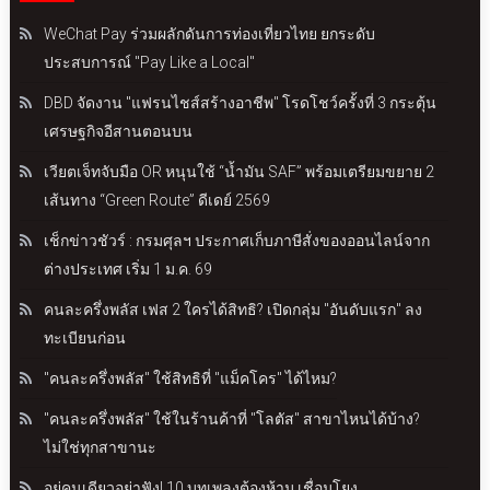
WeChat Pay ร่วมผลักดันการท่องเที่ยวไทย ยกระดับ
ประสบการณ์ "Pay Like a Local"
DBD จัดงาน "แฟรนไชส์สร้างอาชีพ" โรดโชว์ครั้งที่ 3 กระตุ้น
เศรษฐกิจอีสานตอนบน
เวียตเจ็ทจับมือ OR หนุนใช้ “น้ำมัน SAF” พร้อมเตรียมขยาย 2
เส้นทาง “Green Route” ดีเดย์ 2569
เช็กข่าวชัวร์ : กรมศุลฯ ประกาศเก็บภาษีสั่งของออนไลน์จาก
ต่างประเทศ เริ่ม 1 ม.ค. 69
คนละครึ่งพลัส เฟส 2 ใครได้สิทธิ? เปิดกลุ่ม "อันดับแรก" ลง
ทะเบียนก่อน
"คนละครึ่งพลัส" ใช้สิทธิที่ "แม็คโคร" ได้ไหม?
"คนละครึ่งพลัส" ใช้ในร้านค้าที่ "โลตัส" สาขาไหนได้บ้าง?
ไม่ใช่ทุกสาขานะ
อยู่คนเดียวอย่าฟัง! 10 บทเพลงต้องห้าม เชื่อมโยง