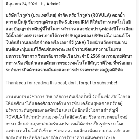
by
มิถุนายน 24, 2026
Admin2
บริษัท โรวูล่า (ประเทศไทย) จำกัด หรือ โรวูล่า (ROVULA) ตอกย้ำ
ความเป็นผู้เชี่ยวชาญด้านธุรกิจ Subsea IRM ที่ให้บริการเทคโนโลยี
และปัญญาประดิษฐ์ที่ใช้ในการสำรวจ และซ่อมบำรุงท่อส่งปิโตรเลียม
ใต้น้ำอย่างครบวงจร ภายใต้การกำกับดูแลของ บริษัท เอไอ แอนด์ โร
โบติกส์ เวนเจอร์ส จำกัด หรือ เออาร์วี (ARV) โดยนำนวัตกรรมยาน
ยนต์และหุ่นยนต์ไร้คนขับทางทะเลเข้าร่วมจัดแสดงภายในงาน
มหกรรมวิชาการ วิทยาลัยการทัพเรือ ประจำปี 2569 ณ กรมยุทธศึกษา
ทหารเรือ เพื่อนำเสนอศักยภาพของเทคโนโลยีสัญชาติไทย ที่พร้อมยก
ระดับภารกิจด้านความมั่นคงและการสำรวจทางทะเลสู่ยุคดิจิทัล
Thank you for reading this post, don't forget to subscribe!
งานมหกรรมวิชาการ วิทยาลัยการทัพเรือครั้งนี้ จัดขึ้นเพื่อเปิดโอกาส
ให้นักศึกษาได้แสดงศักยภาพด้านการขับ เคลื่อนยุทธศาสตร์ต่อผู้
บริหารระดับสูงของกองทัพเรือ และเป็นอีกหนึ่งโอกาสสำคัญที่
ROVULA ได้ร่วมนำเสนอเทคโนโลยีอัจฉริยะ ซึ่งสามารถตอบโจทย์
การเปลี่ยนผ่านยุทธศาสตร์ของประเทศได้อย่างเป็นรูปธรรม โดย
เฉพาะเทคโนโลยีที่เข้ามาช่วยลดความเสี่ยง เพิ่มความปลอดภัย และ
ยกระดับประสิทธิภาพภารกิจ การรักษาความมั่นคงทางทะเล