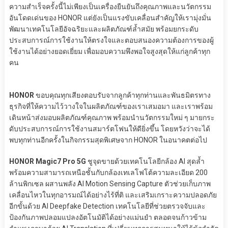
ความสำเร็จครั้งนี้ไม่เพียงเป็นเครื่องยืนยันถึงคุณภาพและนวัตกรรม
อันโดดเด่นของ HONOR แต่ยังเป็นแรงขับเคลื่อนสำคัญให้เรามุ่งมั่น
พัฒนาเทคโนโลยีอัจฉริยะและผลิตภัณฑ์ล้ำสมัย พร้อมยกระดับ
ประสบการณ์การใช้งานให้ตรงใจและตอบสนองความต้องการของผู้
ใช้งานได้อย่างยอดเยี่ยม เพื่อมอบความพึงพอใจสูงสุดให้แก่ลูกค้าทุก
คน
HONOR
ขอบคุณทุกเสียงตอบรับจากลูกค้าทุกท่านและพันธมิตรทาง
ธุรกิจที่ให้ความไว้วางใจในผลิตภัณฑ์ของเราเสมอมา และเราพร้อม
เดินหน้าส่งมอบผลิตภัณฑ์คุณภาพ พร้อมนำนวัตกรรมใหม่ ๆ มายกระ
ดับประสบการณ์การใช้งานสมาร์ตโฟนให้ดียิ่งขึ้น โดยหวังว่าจะได้
พบทุกท่านอีกครั้งในกิจกรรมสุดพิเศษจาก HONOR ในอนาคตต่อไป
HONOR Magic7 Pro 5G
ชูจุดขายด้วยเทคโนโลยีกล้อง AI สุดล้ำ
พร้อมความสามารถเหนือชั้นกับกล้องเทเลโฟโต้ความละเอียด 200
ล้านพิกเซล ผสานพลัง AI Motion Sensing Capture ตัวช่วยเก็บภาพ
เคลื่อนไหวในทุกอารมณ์ได้อย่างไร้ที่ติ และเสริมเกราะความปลอดภัย
อีกขั้นด้วย AI Deepfake Detection เทคโนโลยีที่ช่วยตรวจจับและ
ป้องกันภาพปลอมแปลงอัตโนมัติได้อย่างแม่นยำ ตลอดจนก้าวข้าม