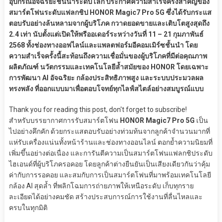
อุปกรณ์อัจฉริยะชั้นนำระดับโลก ประกาศความสำเร็จครั้งสำคัญของ
สมาร์ตโฟนระดับแฟลกชิป HONOR Magic7 Pro 5G ซึ่งได้รับกระแส
ตอบรับอย่างล้นหลามจากผู้บริโภค กวาดยอดขายและเติบโตสูงสุดถึง
2.4 เท่า นับตั้งแต่เปิดให้พรีออเดอร์ระหว่างวันที่ 11 – 21 กุมภาพันธ์
2568 ทั้งช่องทางออฟไลน์และแพลตฟอร์มอีคอมเมิร์ซชั้นนำ โดย
ความสำเร็จครั้งนี้สะท้อนถึงความเชื่อมั่นของผู้บริโภคที่มีต่อคุณภาพ
ผลิตภัณฑ์ นวัตกรรมและเทคโนโลยีล้ำสมัยของ HONOR โดยเฉพาะ
การพัฒนา AI อัจฉริยะ กล้องประสิทธิภาพสูง และระบบประมวลผล
ทรงพลัง ที่ออกแบบมาเพื่อตอบโจทย์ทุกไลฟ์สไตล์อย่างสมบูรณ์แบบ
Thank you for reading this post, don't forget to subscribe!
สำหรับบรรยากาศการรับสมาร์ตโฟน
HONOR Magic7 Pro 5G
เป็น
ไปอย่างคึกคัก ด้วยกระแสตอบรับอย่างท่วมท้นจากลูกค้าจำนวนมากที่
แห่รับเครื่องแน่นทั้งหน้าร้านและช่องทางออนไลน์ ตอกย้ำความนิยมที่
เพิ่มขึ้นอย่างต่อเนื่อง และการันตีความเป็นสมาร์ตโฟนแฟลกชิประดับ
ไฮเอนด์ที่ผู้บริโภครอคอย โดยลูกค้าต่างยืนยันเป็นเสียงเดียวกันว่าคุ้ม
ค่ากับการรอคอย และสมกับการเป็นสมาร์ตโฟนที่มาพร้อมเทคโนโลยี
กล้อง AI สุดล้ำ ที่พลิกโฉมการถ่ายภาพให้เหนือระดับ เก็บทุกราย
ละเอียดได้อย่างคมชัด สร้างประสบการณ์การใช้งานที่ลื่นไหลและ
ครบในทุกมิติ