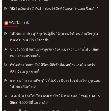
วิธีเติมเงินเข้า G Wallet ก่อนใช้สิทธิวันแรก "คนละครึ่งพลัส"
World Link
ไม่ใช่แค่ฝาประตู! 3 จุดในตู้เย็น "ห้ามวางไข่" คนส่วนใหญ่ยัง
ทำผิด เน่าเสียไว-เชื้อราขึ้น
ชายวัย 55 ปี กินมันเทศทุกวันหวังคุมเบาหวาน ผ่านไป 5 เดือน
หมอเผยผลตรวจแล้ว!
ทำไมต้อง "ถอดปลั๊ก" ทีวีทันทีที่เข้าห้องพักโรงแรม? คนกว่า
90% ยังไม่รู้เหตุผลนี้!
การวาง "กระดาษทิชชู่" ไว้ใต้เขียง มีประโยชน์อะไร? กูรูเฉลย
ไม่ใช่แค่กันเปื้อน!
"สฟิงซ์" สร้างโดยใคร อายุเท่าไร ใต้เท้าซ่อนอะไรอยู่? ปริศนา
อียิปต์ 4,500 ปีที่โลกสงสัย!