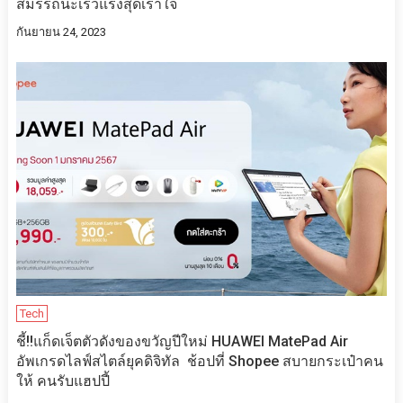
สมรรถนะเร็วแรงสุดเร้าใจ
กันยายน 24, 2023
Tech
ชี้!!แก็ดเจ็ตตัวดังของขวัญปีใหม่ HUAWEI MatePad Air
อัพเกรดไลฟ์สไตล์ยุคดิจิทัล ช้อปที่ Shopee สบายกระเป๋าคน
ให้ คนรับแฮปปี้