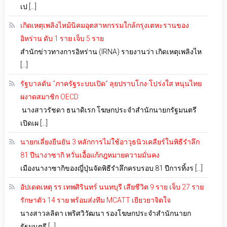
เป […]
เกิดเหตุเพลิงไหม้นิคมอุตสาหกรรมใกล้กรุงเตหะรานของ
อิหร่าน ดับ 1 ราย เจ็บ 5 ราย
สำนักข่าวทางการอิหร่าน (IRNA) รายงานว่า เกิดเหตุเพลิงไห
[…]
รัฐบาลดัน “ภาครัฐระบบเปิด” ลุยปราบโกง-โปร่งใส หนุนไทย
ผงาดสมาชิก OECD
นางสาวรัชดา ธนาดิเรก โฆษกประจำสำนักนายกรัฐมนตรี
เปิดเผ […]
นายกเลี่ยงยืนยัน 3 หลักการไม่ใช้อาวุธนิวเคลียร์ในพิธีรำลึก
81 ปีนางาซากิ หวั่นเอื้อแก้กฎหมายความมั่นคง
เมืองนางาซากิของญี่ปุ่นจัดพิธีรำลึกครบรอบ 81 ปีการทิ้งร […]
อัปเดตเหตุ รร.เทพศิรินทร์ นนทบุรี เสียชีวิต 9 ราย เจ็บ 27 ราย
รักษาตัว 14 ราย พร้อมส่งทีม MCATT เยียวยาจิตใจ
นางสาวลลิดา เพริศวิวัฒนา รองโฆษกประจำสำนักนายก
รัฐมนตรี […]