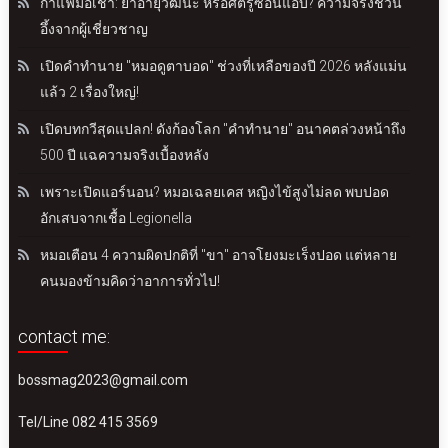
กาแฟมื้อเช้า: ยาอายุวัฒนะ หรือศัตรูซ่อนแอบ? ความจริงชวน
อึ้งจากผู้เชี่ยวชาญ
เปิดคำทำนาย "หมอดูตาบอด" ช่วงที่เหลือของปี 2026 หลังแม่น
แล้ว 2 เรื่องใหญ่!
เปิดบทกวีสุดแปลก! ดังก้องโลก "คำทำนาย" อนาคตล่วงหน้าถึง
500 ปี แฉความจริงเบื้องหลัง
เพราะเปิดแอร์นอน? หมอเฉลยเคส หญิงไข้สูงไม่ลด พบปอด
อักเสบจากเชื้อ Legionella
หมอเตือน 4 ความผิดปกติที่ "ขา" อาจโยงมะเร็งปอด แต่หลาย
คนมองข้ามคิดว่าอาการทั่วไป!
contact me:
bossmag2023@gmail.com
Tel/Line 082 415 3569