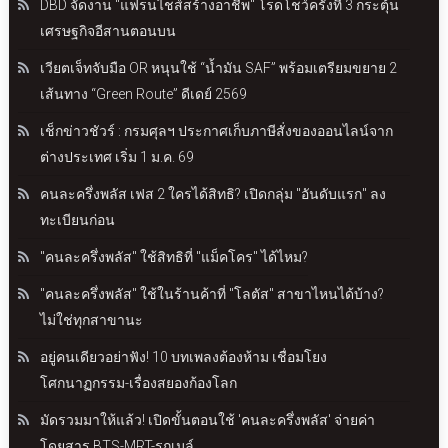
DBD จัดงาน "แฟรนไชส์สร้างอาชีพ" โรดโชว์ครั้งที่ 3 กระตุ้น
เศรษฐกิจอีสานตอนบน
เวียตเจ็ทจับมือ OR หนุนใช้ “น้ำมัน SAF” พร้อมเตรียมขยาย 2
เส้นทาง “Green Route” ดีเดย์ 2569
เช็กข่าวชัวร์ : กรมศุลฯ ประกาศเก็บภาษีสั่งของออนไลน์จาก
ต่างประเทศ เริ่ม 1 ม.ค. 69
คนละครึ่งพลัส เฟส 2 ใครได้สิทธิ? เปิดกลุ่ม "อันดับแรก" ลง
ทะเบียนก่อน
"คนละครึ่งพลัส" ใช้สิทธิที่ "แม็คโคร" ได้ไหม?
"คนละครึ่งพลัส" ใช้ในร้านค้าที่ "โลตัส" สาขาไหนได้บ้าง?
ไม่ใช่ทุกสาขานะ
อยู่คนเดียวอย่าฟัง! 10 บทเพลงต้องห้าม เชื่อมโยง
โศกนาฏกรรม-เรื่องสยองก้องโลก
มัดรวมมาให้แล้ว! เปิดขั้นตอนใช้ 'คนละครึ่งพลัส' จ่ายค่า
โดยสาร BTS-MRT-รถเมล์