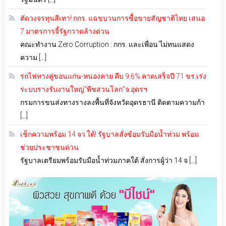
ตัดวงจรทุนสีเทา! กกร. แฉขบวนการซื้อขายสัญชาติไทย เสนอ
7 มาตรการจี้รัฐกวาดล้างด่วน
คณะทำงาน Zero Corruption : กกร. และเพื่อน ไม่ทนแสดง
ความ […]
รถไฟทางคู่ขอนแก่น-หนองคาย คืบ 9.6% คาดเสร็จปี 71 ขร.เร่ง
ระบบรางรับงานใหญ่”พืชสวนโลก”จ.อุดรฯ
กรมการขนส่งทางรางลงพื้นที่จังหวัดอุดรธานี ติดตามความก้า
[…]
เช็กความพร้อม 14 จว.ใต้! รัฐบาลสั่งซ้อมรับมือน้ำท่วม พร้อม
ช่วยประชาชนด่วน
รัฐบาลเตรียมพร้อมรับมือน้ำท่วมภาคใต้ สั่งการผู้ว่า 14 จ […]