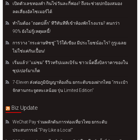
เปิดตัวเลขทองคำ กินไข่วันละกี่ฟอง? ถึงจะช่วยปกป้องสมอง
ลดเสี่ยงอัลไซเมอร์ได้
ทำไมต้อง "ถอดปลั๊ก" ทีวีทันทีที่เข้าห้องพักโรงแรม? คนกว่า
90% ยังไม่รู้เหตุผลนี้!
การวาง "กระดาษทิชชู่" ไว้ใต้เขียง มีประโยชน์อะไร? กูรูเฉลย
ไม่ใช่แค่กันเปื้อน!
เริ่มแล้ว! "แม่ชม" รีวิวทริปเมลเบิร์น ชาวเน็ตอึ้งบิลราคาของใน
ซุปเปอร์มาเก็ต
7-Eleven ส่งต่อภูมิปัญญาท้องถิ่น ยกระดับของฝากไทย “กระเป๋า
จักสานกระจูดทะเลน้อย รุ่น Limited Edition"
Biz Update
WeChat Pay ร่วมผลักดันการท่องเที่ยวไทย ยกระดับ
ประสบการณ์ "Pay Like a Local"