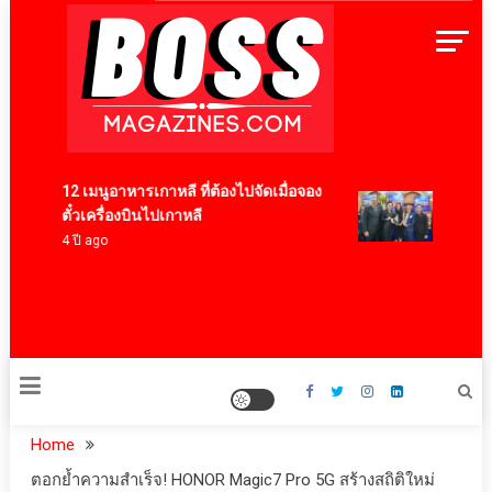
Skip
to
content
BossMagazinesThailand
12 เมนูอาหารเกาหลี ที่ต้องไปจัดเมื่อจอง
เบอร์แท
ตั๋วเครื่องบินไปเกาหลี
Export 
4 ปี ago
Brand ต
ยงเพีย
19 ชั่วโม
Home
ตอกย้ำความสำเร็จ! HONOR Magic7 Pro 5G สร้างสถิติใหม่