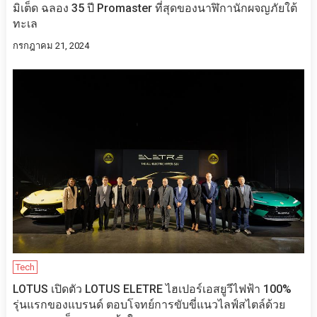
มิเต็ด ฉลอง 35 ปี Promaster ที่สุดของนาฬิกานักผจญภัยใต้
ทะเล
กรกฎาคม 21, 2024
Tech
LOTUS เปิดตัว LOTUS ELETRE ไฮเปอร์เอสยูวีไฟฟ้า 100%
รุ่นแรกของแบรนด์ ตอบโจทย์การขับขี่แนวไลฟ์สไตล์ด้วย