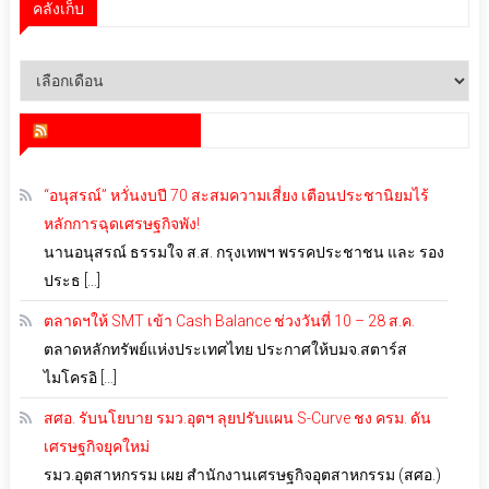
คลังเก็บ
คลัง
เก็บ
สำนักข่าว infoquest
“อนุสรณ์” หวั่นงบปี 70 สะสมความเสี่ยง เตือนประชานิยมไร้
หลักการฉุดเศรษฐกิจพัง!
นานอนุสรณ์ ธรรมใจ ส.ส. กรุงเทพฯ พรรคประชาชน และ รอง
ประธ […]
ตลาดฯให้ SMT เข้า Cash Balance ช่วงวันที่ 10 – 28 ส.ค.
ตลาดหลักทรัพย์แห่งประเทศไทย ประกาศให้บมจ.สตาร์ส
ไมโครอิ […]
สศอ. รับนโยบาย รมว.อุตฯ ลุยปรับแผน S-Curve ชง ครม. ดัน
เศรษฐกิจยุคใหม่
รมว.อุตสาหกรรม เผย สำนักงานเศรษฐกิจอุตสาหกรรม (สศอ.)