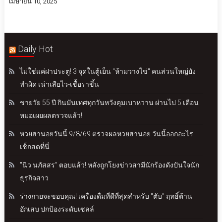
เมษายน 10, 2025
Daily Hot
ไม่ใช่แค่ฝาประตู! 3 จุดในตู้เย็น "ห้ามวางไข่" คนส่วนใหญ่ยัง
ทำผิด เน่าเสียไว-เชื้อราขึ้น
ชายวัย 55 ปี กินมันเทศทุกวันหวังคุมเบาหวาน ผ่านไป 5 เดือน
หมอเผยผลตรวจแล้ว!
หวยฮานอยวันนี้ 9/8/69 ตรวจผลหวยฮานอย วันนี้ออกอะไร
เช็กสดที่นี่
"นิว นภัสสร" ตอบแล้ว! หลังถูกโยงข่าวสามีนักร้องดังปันใจนัก
ธุรกิจสาว
ร่างกายจะขอบคุณ! เครื่องดื่มที่ดีที่สุดสำหรับ "ตับ" ฤทธิ์ต้าน
อักเสบ ปกป้องระดับเซลล์