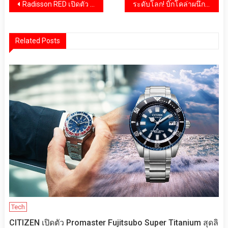
แนะแนว
Radisson RED เปิดตัว Radisson RED Phuket Patong Beach รีสอร์ตหรูแห่งแรกในเอเชีย
ระดับโลก! บิ๊กโคล่าผนึกแมนฯ ซิตี้ เสริมทัพสู่ตลาดฟุตบอลยุคใหม่
เรื่อง
Related Posts
Tech
CITIZEN เปิดตัว Promaster Fujitsubo Super Titanium สุดลิ