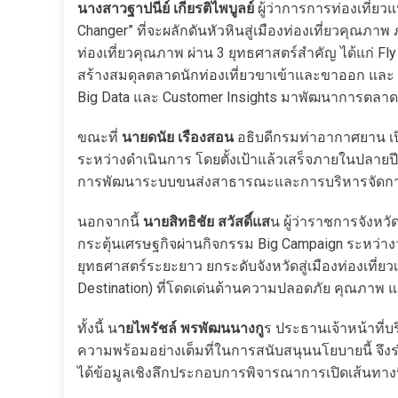
นางสาวฐาปนีย์ เกียรติไพบูลย์
ผู้ว่าการการท่องเที่ยว
Changer” ที่จะผลักดันหัวหินสู่เมืองท่องเที่ยวคุณภา
ท่องเที่ยวคุณภาพ ผ่าน 3 ยุทธศาสตร์สำคัญ ได้แก่ F
สร้างสมดุลตลาดนักท่องเที่ยวขาเข้าและขาออก และ Hig
Big Data และ Customer Insights มาพัฒนาการตลาดแ
ขณะที่
นายดนัย เรืองสอน
อธิบดีกรมท่าอากาศยาน เปิ
ระหว่างดำเนินการ โดยตั้งเป้าแล้วเสร็จภายในปลายปี 
การพัฒนาระบบขนส่งสาธารณะและการบริหารจัดการ
นอกจากนี้
นายสิทธิชัย สวัสดิ์แส
น ผู้ว่าราชการจังหวั
กระตุ้นเศรษฐกิจผ่านกิจกรรม Big Campaign ระหว่าง
ยุทธศาสตร์ระยะยาว ยกระดับจังหวัดสู่เมืองท่องเที่ย
Destination) ที่โดดเด่นด้านความปลอดภัย คุณภาพ แล
ทั้งนี้ น
ายไพรัชล์ พรพัฒนนางกู
ร ประธานเจ้าหน้าที่บ
ความพร้อมอย่างเต็มที่ในการสนับสนุนนโยบายนี้ จึงร่
ได้ข้อมูลเชิงลึกประกอบการพิจารณาการเปิดเส้นทา