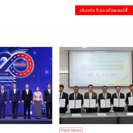
เซ็นทรัล รีเทล พร็อพเพอร์ตี้ ผู้บริหารศูนย์การค้าโรบินสันไลฟ์สไตล์ และท็อปส์ พลาซ่า ร่วมพิธีถวายความอาลัยและน้อมรำลึกในพระกรุณาธิคุณ เจ้าฟ้าพัชรกิติยาภาฯ
Flash News