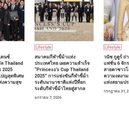
Lifestyle
Lifestyle
เดนซ์
สมาคมกีฬาขี่ม้าแห่ง
วนัช กูตูร์ 
ัล Thailand
ประเทศไทย เผยความสำเร็จ
แฟชั่น 6 จัก
s 2025
“Princess’s Cup Thailand
สายตาชาวโลก
เปญสุดพิเศษ
2025” การแข่งขันกีฬาขี่ม้า
ความงดงามอ
ห่งความสุข
ระดับนานาชาติแห่งปีที่ยก
แห่งสยามปร
ระดับกีฬาขี่ม้าไทยสู่สากล
กรกฎาคม 31, 2
มกราคม 7, 2026