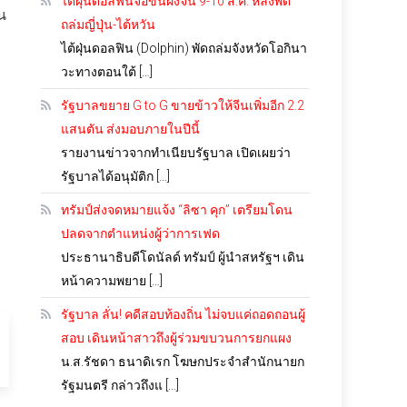
ไต้ฝุ่นดอลฟินจ่อขึ้นฝั่งจีน 9-10 ส.ค. หลังพัด
น
ถล่มญี่ปุ่น-ไต้หวัน
ไต้ฝุ่นดอลฟิน (Dolphin) พัดถล่มจังหวัดโอกินา
วะทางตอนใต้ […]
รัฐบาลขยาย G to G ขายข้าวให้จีนเพิ่มอีก 2.2
แสนตัน ส่งมอบภายในปีนี้
รายงานข่าวจากทำเนียบรัฐบาล เปิดเผยว่า
รัฐบาลได้อนุมัติก […]
ทรัมป์ส่งจดหมายแจ้ง “ลิซา คุก” เตรียมโดน
ปลดจากตำแหน่งผู้ว่าการเฟด
ประธานาธิบดีโดนัลด์ ทรัมป์ ผู้นำสหรัฐฯ เดิน
หน้าความพยาย […]
รัฐบาล ลั่น! คดีสอบท้องถิ่น ไม่จบแค่ถอดถอนผู้
สอบ เดินหน้าสาวถึงผู้ร่วมขบวนการยกแผง
น.ส.รัชดา ธนาดิเรก โฆษกประจำสำนักนายก
รัฐมนตรี กล่าวถึงแ […]