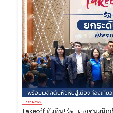
Flash News
Takeoff หัวหิน! รัฐ–เอกชนผนึก