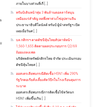
ภายในบางส่วนที่เกี่ […]
ทรัมป์เดินหน้าทุ่ม 3 พันล้านดอลลาร์หนุน
เหมืองแร่สำคัญ ลดพึ่งพาห่วงโซ่อุปทานจีน
ล
ประธานาธิบดีโดนัลด์ ทรัมป์ ผู้นำสหรัฐฯ เปิด
เผยเมื่อวันศ […]
บล.กสิกรฯ คาดดัชนีหุ้นไทยสัปดาห์หน้า
ับ
1,560-1,655 ติดตามผลประกอบการ Q2/69
ถ้อยแถลงเฟด
บริษัทหลักทรัพย์กสิกรไทย จำกัด ประเมินกรอบ
ดัชนีหุ้นไทยส […]
ออสเตรเลียพบกรณีติดเชื้อ H5N1 เพิ่ม 290%
รัฐวิกตอเรียสั่งเลี้ยงสัตว์ปีกในโรงเรือนคุมการ
ระบาด
ออสเตรเลียพบกรณีการติดเชื้อไข้หวัดนก
H5N1 เพิ่มขึ้นเกิน […]