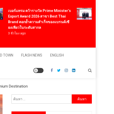
Vitafoods Asi
เบอร์แทรม คว้ารางวัล Prime Minister’s
สารสกัดไทย ชู
Export Award 2026 สาขา Best Thai
สร้างมูลค่าเ
Brand ตอกย้ำความสำเร็จของแบรนด์เซี
โภชนาการสุข
ยงเพียวในระดับสากล
ดอลลาร์
3 ชั่วโมง ago
11 ชั่วโมง ago
D TOWN
FLASH NEWS
ENGLISH
mium Destination
ค้นหา
สำหรับ: