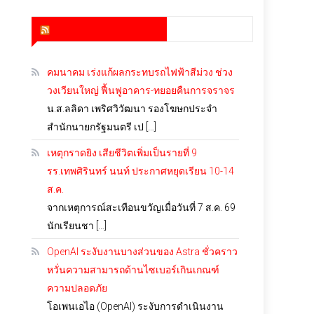
สำนักข่าว infoquest
คมนาคม เร่งแก้ผลกระทบรถไฟฟ้าสีม่วง ช่วง
วงเวียนใหญ่ ฟื้นฟูอาคาร-ทยอยคืนการจราจร
น.ส.ลลิดา เพริศวิวัฒนา รองโฆษกประจำ
สำนักนายกรัฐมนตรี เป […]
เหตุกราดยิง เสียชีวิตเพิ่มเป็นรายที่ 9
รร.เทพศิรินทร์ นนท์ ประกาศหยุดเรียน 10-14
ส.ค.
จากเหตุการณ์สะเทือนขวัญเมื่อวันที่ 7 ส.ค. 69
นักเรียนชา […]
OpenAI ระงับงานบางส่วนของ Astra ชั่วคราว
หวั่นความสามารถด้านไซเบอร์เกินเกณฑ์
ความปลอดภัย
โอเพนเอไอ (OpenAI) ระงับการดำเนินงาน