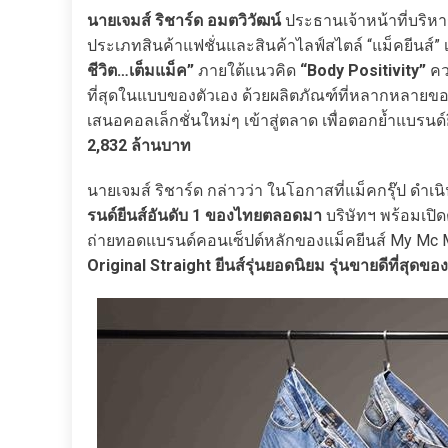
นายเจมส์ ริชาร์ด อมตวิวัฒน์
ประธานเจ้าหน้าที่บริหา
ประเภทสินค้าแฟชั่นและสินค้าไลฟ์สไตล์ “แม็คยีนส์” 
ชีวิต…เต็มแม็ค”
ภายใต้แนวคิด
“Body Positivity”
คว
ที่สุดในแบบของตัวเอง ด้วยผลิตภัณฑ์ที่หลากหลายของแ
เสนอคอลเล็กชั่นใหม่ๆ เข้าสู่ตลาด เพื่อตอกย้ำแบรนด
2,832 ล้านบาท
นายเจมส์ ริชาร์ด กล่าวว่า ในโอกาสที่แม็คกรุ๊ป ดำเนิน
รนด์ยีนส์อันดับ
1 ของไทยตลอดมา
บริษัทฯ พร้อมเปิ
ถ่ายทอดแบรนด์คอนเซ็ปต์หลักของแม็คยีนส์ My Mc My
Original Straight
ยีนส์รุ่นยอดนิยม
รุ่นขายดีที่สุดขอ