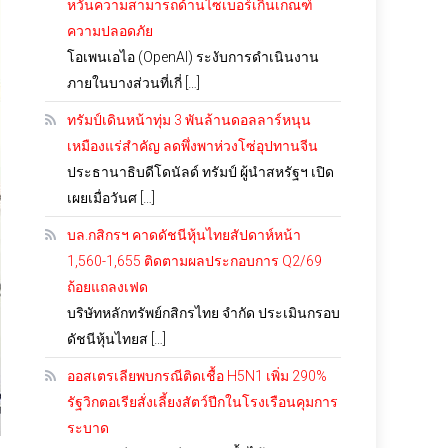
หวั่นความสามารถด้านไซเบอร์เกินเกณฑ์
ความปลอดภัย
โอเพนเอไอ (OpenAI) ระงับการดำเนินงาน
ภายในบางส่วนที่เกี่ […]
ทรัมป์เดินหน้าทุ่ม 3 พันล้านดอลลาร์หนุน
เหมืองแร่สำคัญ ลดพึ่งพาห่วงโซ่อุปทานจีน
ประธานาธิบดีโดนัลด์ ทรัมป์ ผู้นำสหรัฐฯ เปิด
เผยเมื่อวันศ […]
บล.กสิกรฯ คาดดัชนีหุ้นไทยสัปดาห์หน้า
1,560-1,655 ติดตามผลประกอบการ Q2/69
ถ้อยแถลงเฟด
บริษัทหลักทรัพย์กสิกรไทย จำกัด ประเมินกรอบ
ดัชนีหุ้นไทยส […]
ออสเตรเลียพบกรณีติดเชื้อ H5N1 เพิ่ม 290%
รัฐวิกตอเรียสั่งเลี้ยงสัตว์ปีกในโรงเรือนคุมการ
ระบาด