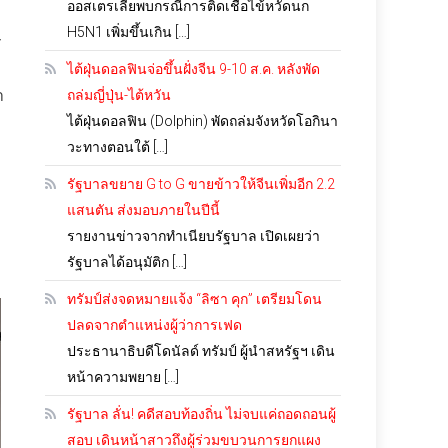
ออสเตรเลียพบกรณีการติดเชื้อไข้หวัดนก
H5N1 เพิ่มขึ้นเกิน […]
Y
ไต้ฝุ่นดอลฟินจ่อขึ้นฝั่งจีน 9-10 ส.ค. หลังพัด
ำ
ถล่มญี่ปุ่น-ไต้หวัน
ไต้ฝุ่นดอลฟิน (Dolphin) พัดถล่มจังหวัดโอกินา
วะทางตอนใต้ […]
รัฐบาลขยาย G to G ขายข้าวให้จีนเพิ่มอีก 2.2
แสนตัน ส่งมอบภายในปีนี้
รายงานข่าวจากทำเนียบรัฐบาล เปิดเผยว่า
รัฐบาลได้อนุมัติก […]
ทรัมป์ส่งจดหมายแจ้ง “ลิซา คุก” เตรียมโดน
ปลดจากตำแหน่งผู้ว่าการเฟด
ประธานาธิบดีโดนัลด์ ทรัมป์ ผู้นำสหรัฐฯ เดิน
หน้าความพยาย […]
รัฐบาล ลั่น! คดีสอบท้องถิ่น ไม่จบแค่ถอดถอนผู้
สอบ เดินหน้าสาวถึงผู้ร่วมขบวนการยกแผง