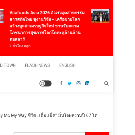
Vitafoods Asia 2026 ตัวเร่งอุตสาหกรรม
‘RAKSAPHAN’ 
สารสกัดไทย ชูงานวิจัย – เครือข่ายโลก
มาสเตอร์พีซคอ
สร้างมูลค่าเศรษฐกิจใหม่ ขานรับตลาด
“ผ้าลายน้ำไหล”
โภชนาการสุขภาพโลกโตทะลุล้านล้าน
มิเต็ด ถ่ายทอดภู
ดอลลาร์
สุนทรียภาพระ
7 ชั่วโมง ago
1 วัน ago
D TOWN
FLASH NEWS
ENGLISH
My Mc My Way ชีวิต…เต็มแม็ค” มั่นใจผลงานปี 67 โต