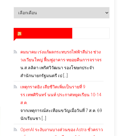
คลัง
เก็บ
สำนักข่าว infoquest
คมนาคม เร่งแก้ผลกระทบรถไฟฟ้าสีม่วง ช่วง
วงเวียนใหญ่ ฟื้นฟูอาคาร-ทยอยคืนการจราจร
น.ส.ลลิดา เพริศวิวัฒนา รองโฆษกประจำ
สำนักนายกรัฐมนตรี เป […]
เหตุกราดยิง เสียชีวิตเพิ่มเป็นรายที่ 9
รร.เทพศิรินทร์ นนท์ ประกาศหยุดเรียน 10-14
ส.ค.
จากเหตุการณ์สะเทือนขวัญเมื่อวันที่ 7 ส.ค. 69
นักเรียนชา […]
OpenAI ระงับงานบางส่วนของ Astra ชั่วคราว