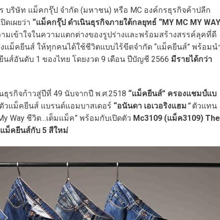
ร บริษัท แม็คกรุ๊ป จำกัด (มหาชน) หรือ MC องค์กรธุรกิจค้าปลีก
เปิดเผยว่า
“แม็คกรุ๊ป ดำเนินธุรกิจภายใต้กลยุทธ์
“
MY MC MY WA
ามเข้าใจในความแตกต่างของรูปร่างและพร้อมสร้างสรรค์ลุคที่ดี
ม็คยีนส์ ให้ทุกคนได้ใช้ชีวิตแบบไร้ขีดจำกัด “แม็คยีนส์” พร้อมน
์ยีนส์อันดับ 1 ของไทย โดยงวด 9 เดือน ปีบัญชี 2566
มีรายได้กว่า
ธุรกิจก้าวสู่ปีที่ 49 นับจากปี พ.ศ.2518
“แม็คยีนส์” ครองแชมป์แบ
ดตัวแม็คยีนส์ แบรนด์แอมบาสเดอร์
“อนันดา เอเวอริงแฮม
”
ตัวแทน
 Way ชีวิต…เต็มแม็ค” พร้อมกับเปิดตัว
Mc3109
(แม็ค3109) The
งแม็คยีนส์กับ
5 สีใหม่