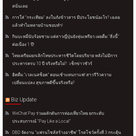
สนั่นเลย
การใส่ "กระเทียม" ลงในถังข้าวสาร มีประโยชน์อะไร? เฉลย
แล้วทำไมหลายบ้านชอบทำ!
กินบะหมี่นับร้อยชาม แต่สาวญี่ปุ่นยังหุ่นเพรียว เผยดื่ม "สิ่งนี้"
ต่อเนื่อง 1 ปี!
ไทยเตรียมยกเลิกโทษประหารชีวิตโดยปริยาย หลังไม่มีการ
ประหารครบ 10 ปี จริงหรือไม่? : เช็กข่าวชัวร์
ฮิตดื่ม "เวลเนสช็อต" ตอนเช้าแทนกาแฟ! สาวรีวิวความ
เปลี่ยนแปลง สุขภาพดีขึ้นจริงหรือ?
Biz Update
WeChat Pay ร่วมผลักดันการท่องเที่ยวไทย ยกระดับ
ประสบการณ์ "Pay Like a Local"
DBD จัดงาน "แฟรนไชส์สร้างอาชีพ" โรดโชว์ครั้งที่ 3 กระตุ้น