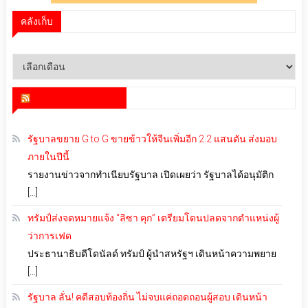
คลังเก็บ
คลัง
เก็บ
สำนักข่าว infoquest
รัฐบาลขยาย G to G ขายข้าวให้จีนเพิ่มอีก 2.2 แสนตัน ส่งมอบ
ภายในปีนี้
รายงานข่าวจากทำเนียบรัฐบาล เปิดเผยว่า รัฐบาลได้อนุมัติก
[…]
ทรัมป์ส่งจดหมายแจ้ง “ลิซา คุก” เตรียมโดนปลดจากตำแหน่งผู้
ว่าการเฟด
ประธานาธิบดีโดนัลด์ ทรัมป์ ผู้นำสหรัฐฯ เดินหน้าความพยาย
[…]
รัฐบาล ลั่น! คดีสอบท้องถิ่น ไม่จบแค่ถอดถอนผู้สอบ เดินหน้า