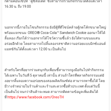
กตามคอนเซปท์ “คู่ซี้ลิมิเต็ด“ ซึ่งสามารถร่วมกิจกรรมได้ตั้
งแต่เวลา
16.30 น. ถึง 19.00
นอกจากนี้ภายในโซนกิจกรรม ยังมีตู้ที่ดีไซน์คล้ายตู้กดโค้
กขนาดใหญ่
พร้อมแจกขนม OREO® Coca-Cola™ Sandwich Cookie ออกมาให้ได้
ลิ้มลอง เรียกได้ว่านอกจากได้โชว์ความซี้
แล้ว ยังได้ทานขนมแสน
อร่อยอีกด้วย โดยสามารถไปลิ้มลองรสชาติ
ความอร่อยแบบมิกซ์แอนด์
แมทช์กั
นได้ตั้งแต่เวลา 12.00 น.เป็นต้นไป
สำหรับใครที่อยากร่วมสนุกกับเพื่
อนซี้สามารถจูงมือกันไปทำกิ
จกรรม
ได้เฉพาะในวันที่ 5 ตุลาคมนี้ เท่านั้น ส่วนถ้าใครที่พลาดกิจกรรมแต่ยั
งอยากลิ้มลองความอร่อยของสองผลิ
ตภัณฑ์ต่อ สามารถหาซื้อได้ โดย
มีวางจำหน่ายในร้านค้าและร้
านสะดวกซื้อทั่วประเทศ ตั้งแต่วันนี้
เป็นต้นไป จนกว่าสินค้าจะหมด สามารถติดตามข้อมูลเพิ่มเติมได้
ที่
https://www.facebook.com/
OreoTH