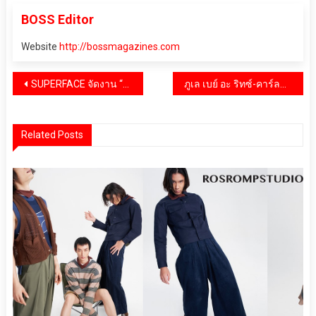
BOSS Editor
Website
http://bossmagazines.com
แนะแนว
SUPERFACE จัดงาน “GRAND OPEN HOUSE OF IDEA LIVE” เปิดตัว “IDEA LIVE” สุดยิ่งใหญ่ พร้อมรองรับกิจกรรมความบันเทิงระดับโลกSUPERFACE จัดงาน “GRAND OPEN HOUSE OF IDEA LIVE” เปิดตัว “IDEA LIVE” สุดยิ่งใหญ่ พร้อมรองรับกิจกรรมความบันเทิงระดับโลก
ภูเล เบย์ อะ ริทซ์-คาร์ลตัน รีเซิร์ฟ คว้ารางวัลกุญแจมิชลิน 3 ดอกอันทรงเกียรติจากมิชลิน ไกด์
เรื่อง
Related Posts