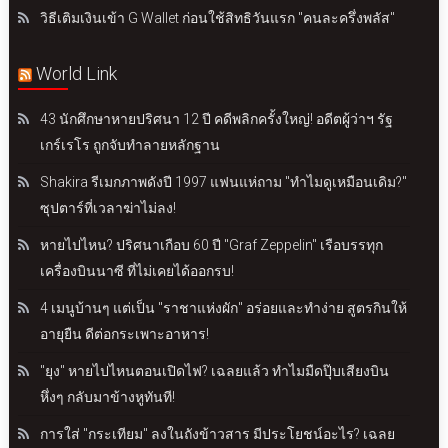
วิธีเติมเงินเข้า G Wallet ก่อนใช้สิทธิวันแรก "คนละครึ่งพลัส"
World Link
43 นักศึกษาหายปริศนา 12 ปี คดีพลิกครั้งใหญ่! อดีตผู้ว่าฯ รัฐ
เกร์เรโร ถูกจับทำลายหลักฐาน
Shakira รีเมกภาพดังปี 1997 แฟนแห่ถาม "ทำไมดูเหมือนเดิม?"
ซุปตาร์ที่เวลาฆ่าไม่ลง!
หายไปไหน? ปริศนาเกือบ 60 ปี "Graf Zeppelin" เรือบรรทุก
เครื่องบินนาซี ที่ไม่เคยได้ออกรบ!
4 เมนูบ้านๆ แต่เป็น "ราชาแห่งผัก" อร่อยและทำง่าย สูตรกินให้
อายุยืน ดีต่อกระเพาะอาหาร!
"ยุง" หายไปไหนตอนเปิดไฟ? เฉลยแล้ว ทำไมมืดปุ๊บเสียงบิน
หึ่งๆ กลับมาข้างหูทันที!
การใส่ "กระเทียม" ลงในถังข้าวสาร มีประโยชน์อะไร? เฉลย