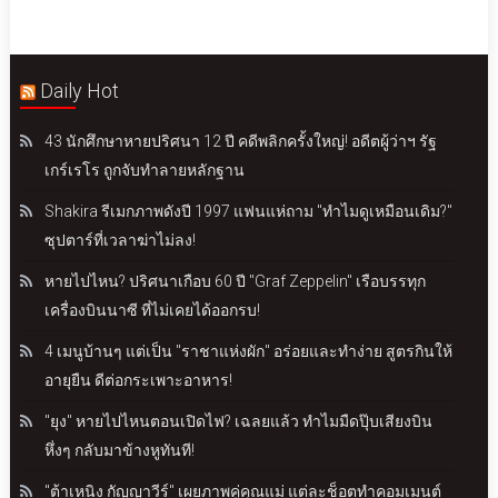
Daily Hot
43 นักศึกษาหายปริศนา 12 ปี คดีพลิกครั้งใหญ่! อดีตผู้ว่าฯ รัฐ
เกร์เรโร ถูกจับทำลายหลักฐาน
Shakira รีเมกภาพดังปี 1997 แฟนแห่ถาม "ทำไมดูเหมือนเดิม?"
ซุปตาร์ที่เวลาฆ่าไม่ลง!
หายไปไหน? ปริศนาเกือบ 60 ปี "Graf Zeppelin" เรือบรรทุก
เครื่องบินนาซี ที่ไม่เคยได้ออกรบ!
4 เมนูบ้านๆ แต่เป็น "ราชาแห่งผัก" อร่อยและทำง่าย สูตรกินให้
อายุยืน ดีต่อกระเพาะอาหาร!
"ยุง" หายไปไหนตอนเปิดไฟ? เฉลยแล้ว ทำไมมืดปุ๊บเสียงบิน
หึ่งๆ กลับมาข้างหูทันที!
"ต้าเหนิง กัญญาวีร์" เผยภาพคู่คุณแม่ แต่ละช็อตทำคอมเมนต์