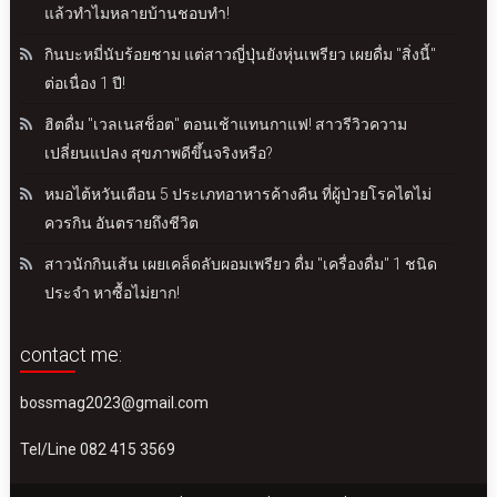
แล้วทำไมหลายบ้านชอบทำ!
กินบะหมี่นับร้อยชาม แต่สาวญี่ปุ่นยังหุ่นเพรียว เผยดื่ม "สิ่งนี้"
ต่อเนื่อง 1 ปี!
ฮิตดื่ม "เวลเนสช็อต" ตอนเช้าแทนกาแฟ! สาวรีวิวความ
เปลี่ยนแปลง สุขภาพดีขึ้นจริงหรือ?
หมอไต้หวันเตือน 5 ประเภทอาหารค้างคืน ที่ผู้ป่วยโรคไตไม่
ควรกิน อันตรายถึงชีวิต
สาวนักกินเส้น เผยเคล็ดลับผอมเพรียว ดื่ม "เครื่องดื่ม" 1 ชนิด
ประจำ หาซื้อไม่ยาก!
contact me:
bossmag2023@gmail.com
Tel/Line 082 415 3569