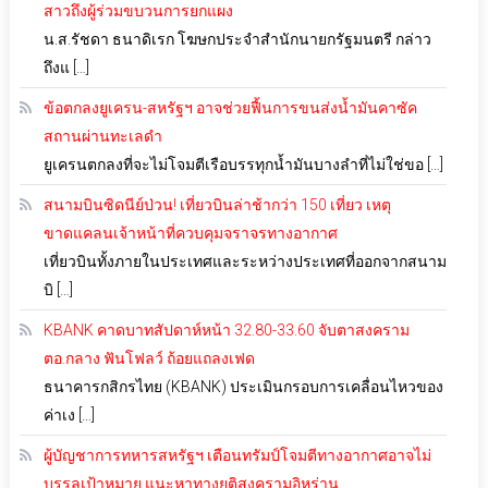
สาวถึงผู้ร่วมขบวนการยกแผง
น.ส.รัชดา ธนาดิเรก โฆษกประจำสำนักนายกรัฐมนตรี กล่าว
ถึงแ […]
ข้อตกลงยูเครน-สหรัฐฯ อาจช่วยฟื้นการขนส่งน้ำมันคาซัค
สถานผ่านทะเลดำ
ยูเครนตกลงที่จะไม่โจมตีเรือบรรทุกน้ำมันบางลำที่ไม่ใช่ขอ […]
สนามบินซิดนีย์ป่วน! เที่ยวบินล่าช้ากว่า 150 เที่ยว เหตุ
ขาดแคลนเจ้าหน้าที่ควบคุมจราจรทางอากาศ
เที่ยวบินทั้งภายในประเทศและระหว่างประเทศที่ออกจากสนาม
บิ […]
KBANK คาดบาทสัปดาห์หน้า 32.80-33.60 จับตาสงคราม
ตอ.กลาง ฟันโฟลว์ ถ้อยแถลงเฟด
ธนาคารกสิกรไทย (KBANK) ประเมินกรอบการเคลื่อนไหวของ
ค่าเง […]
ผู้บัญชาการทหารสหรัฐฯ เตือนทรัมป์โจมตีทางอากาศอาจไม่
บรรลุเป้าหมาย แนะหาทางยุติสงครามอิหร่าน