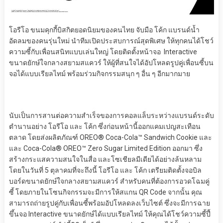
โอรีโอ ขนมคุกกี้บิสกิตยอดนิยมของคนไทย จับมือ โค้ก แบรนด์น้ำ
อัดลมของคนรุ่นใหม่ นำทีมเปิดประสบการณ์สุดพิเศษ ให้ทุกคนได้โชว์
ความซี้กับเพื่
อนสนิทแบบเล่นใหญ่ โดยติดตั้งหน้าจอ Interactive
ขนาดยักษ์ใจกลางสยามสแควร์ ให้ผู้ที่สนใจได้อัปโหลดรูปคู่
เพื่อนซี้บน
จอได้แบบเรียลไทม์ พร้อมร่วมกิจกรรมสนุก ๆ อื่น ๆ อีกมากมาย
นับเป็นการสานต่อความสำเร็
จของการคอลแล็บระหว่างแบรนด์
ระดับ
ตำนานอย่าง โอรีโอ และ โค้ก ซึ่งก่อนหน้านี้ออกแคมเปญสะเทื
อน
ตลาด โดยส่งผลิตภัณฑ์ OREO® Coca-Cola™ Sandwich Cookie และ
และ Coca-Cola® OREO™ Zero Sugar Limited Edition ออกมา ซึ่ง
สร้างกระแสความสนใจในสื่อ และโซเชียลมีเดียได้อย่างล้
นหลาม
โดยในวันที่ 5 ตุลาคมที่จะถึงนี้ โอรีโอ และ โค้ก เตรียมติดตั้งจอบิล
บอร์ดขนาดยั
กษ์ใจกลางสยามสแควร์ สำหรับคนที่ต้องการอวดโฉมคู่
ซี้ โดยภายในโซนกิจกรรมจะมีการให้
สแกน QR Code จากนั้น คุณ
สามารถถ่ายรูปคู่กับเพื่อนซี้
พร้อมอัปโหลดลงเว็บไซต์ ซึ่งจะมีการฉาย
ขึ้นจอ Interactive ขนาดยักษ์ได้แบบเรียลไทม์ ให้คุณได้โชว์ความซี้ปึ้