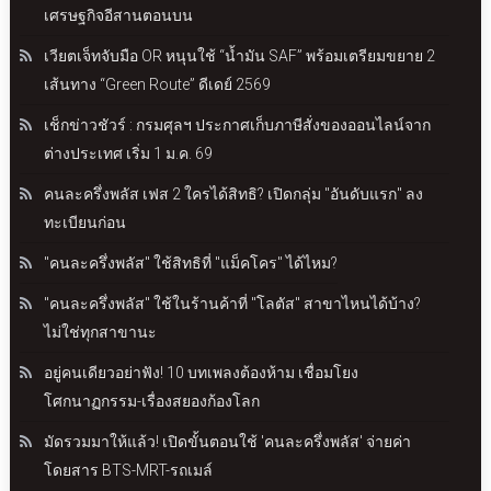
เศรษฐกิจอีสานตอนบน
เวียตเจ็ทจับมือ OR หนุนใช้ “น้ำมัน SAF” พร้อมเตรียมขยาย 2
เส้นทาง “Green Route” ดีเดย์ 2569
เช็กข่าวชัวร์ : กรมศุลฯ ประกาศเก็บภาษีสั่งของออนไลน์จาก
ต่างประเทศ เริ่ม 1 ม.ค. 69
คนละครึ่งพลัส เฟส 2 ใครได้สิทธิ? เปิดกลุ่ม "อันดับแรก" ลง
ทะเบียนก่อน
"คนละครึ่งพลัส" ใช้สิทธิที่ "แม็คโคร" ได้ไหม?
"คนละครึ่งพลัส" ใช้ในร้านค้าที่ "โลตัส" สาขาไหนได้บ้าง?
ไม่ใช่ทุกสาขานะ
อยู่คนเดียวอย่าฟัง! 10 บทเพลงต้องห้าม เชื่อมโยง
โศกนาฏกรรม-เรื่องสยองก้องโลก
มัดรวมมาให้แล้ว! เปิดขั้นตอนใช้ 'คนละครึ่งพลัส' จ่ายค่า
โดยสาร BTS-MRT-รถเมล์