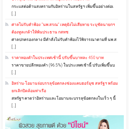
กระแสต่อต้านสงครามกับอิหร่านในสหรัฐฯ เพิ่มขึ้นอย่างต่อเ
[…]
ศาลไม่รับคำฟ้อง “นพ.สรณ” เหตุยังไม่เสียหาย ระบุชัดนายกฯ
ต้องทูลเกล้าให้พ้นประธาน กสทช.
ศาลปกครองกลาง มีคำสั่งไม่รับคำฟ้องไว้พิจารณาตามที่ นพ.ส
[…]
ราคาทองคำในประเทศเช้านี้ ปรับขึ้นบาทละ 450 บาท
ราคาขายปลีกทองคำ (96.5%) ในประเทศเช้านี้ ปรับเพิ่มขึ้นบ
[…]
อิหร่าน-โอมานจ่อบรรลุข้อตกลงช่องแคบฮอร์มุซ สหรัฐฯ พร้อม
ยกเลิกปิดล้อมท่าเรือ
สหรัฐฯ คาดว่าอิหร่านและโอมานจะบรรลุข้อตกลงในเร็ว ๆ นี้
[…]