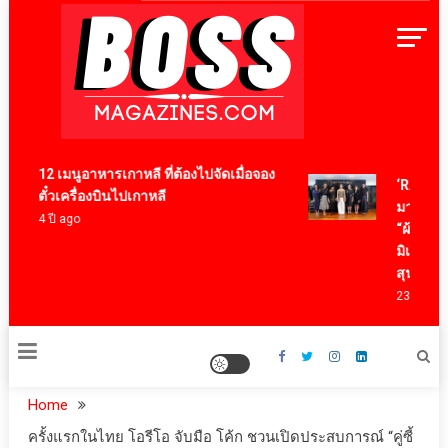
Skip
to
content
BossMagazinesThailand
12 เมนูอาหารเกาหลี ที่ต้องไปจัดเมื่อจอง
‘RAKSAPH
ตั๋วเครื่องบินไปเกาหลี
มาสเตอร์พ
4 ปี ago
“ผ้าลายน้ำ
มิเต็ด ถ่าย
สุนทรียภ
23 ชั่วโมง 
Home
ครั้งแรกในไทย โอรีโอ จับมือ โค้ก ชวนเปิดประสบการณ์ “คู่ซี้