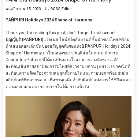
by
พฤศจิกายน 15, 2023
BOSS Editor
PAÑPURI Holidays 2024
Shape of Harmony
Thank you for reading this post, don't forget to subscribe!
ปัญญ์ปุริ (PAÑPURI)
เวลเนส ไลฟ์สไตล์แบรนด์ชั้นนำของไทย พร้อม
นำเสนอคอลเล็กชันของขวัญสุดพิเศษแห่งปี PAÑPURI Holidays 2024:
Shape of Harmony มาในกล่องของขวัญสีสันโดดเด่น นำลาย
Geometric Pattern ที่ได้แรงบันดาลใจจากการวางผังของเจดีย์
สะท้อนเส้นสายสถาปัตยกรรมไทยที่สง่างาม ผสานรูปทรงเรขาคณิตที่
สะท้อนความคิดเรื่องความสมดุลทั้งภายในและภายนอก พร้อมสัมผัส
ผลิตภัณฑ์ที่หลากหลาย เพื่อพาคุณดื่มด่ำกับศิลปะแห่งการใช้ชีวิต และ
ความสงบผ่อนคลายจากภายในได้อย่างแท้จริง