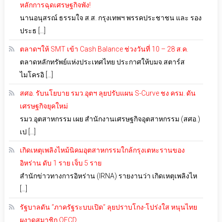
หลักการฉุดเศรษฐกิจพัง!
นานอนุสรณ์ ธรรมใจ ส.ส. กรุงเทพฯ พรรคประชาชน และ รอง
ประธ […]
ตลาดฯให้ SMT เข้า Cash Balance ช่วงวันที่ 10 – 28 ส.ค.
ตลาดหลักทรัพย์แห่งประเทศไทย ประกาศให้บมจ.สตาร์ส
ไมโครอิ […]
สศอ. รับนโยบาย รมว.อุตฯ ลุยปรับแผน S-Curve ชง ครม. ดัน
เศรษฐกิจยุคใหม่
รมว.อุตสาหกรรม เผย สำนักงานเศรษฐกิจอุตสาหกรรม (สศอ.)
เป […]
เกิดเหตุเพลิงไหม้นิคมอุตสาหกรรมใกล้กรุงเตหะรานของ
อิหร่าน ดับ 1 ราย เจ็บ 5 ราย
สำนักข่าวทางการอิหร่าน (IRNA) รายงานว่า เกิดเหตุเพลิงไห
[…]
รัฐบาลดัน “ภาครัฐระบบเปิด” ลุยปราบโกง-โปร่งใส หนุนไทย
ผงาดสมาชิก OECD