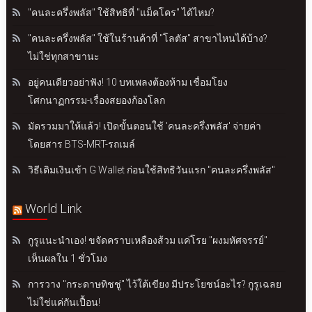
"คนละครึ่งพลัส" ใช้สิทธิที่ "แม็คโคร" ได้ไหม?
"คนละครึ่งพลัส" ใช้ในร้านค้าที่ "โลตัส" สาขาไหนได้บ้าง?
ไม่ใช่ทุกสาขานะ
อยู่คนเดียวอย่าฟัง! 10 บทเพลงต้องห้าม เชื่อมโยง
โศกนาฏกรรม-เรื่องสยองก้องโลก
มัดรวมมาให้แล้ว! เปิดขั้นตอนใช้ 'คนละครึ่งพลัส' จ่ายค่า
โดยสาร BTS-MRT-รถเมล์
วิธีเติมเงินเข้า G Wallet ก่อนใช้สิทธิวันแรก "คนละครึ่งพลัส"
World Link
กูรูแนะนำเอง! ขจัดคราบเหลืองส้วม แค่โรย "ผงมหัศจรรย์"
เห็นผลใน 1 ชั่วโมง
การวาง "กระดาษทิชชู่" ไว้ใต้เขียง มีประโยชน์อะไร? กูรูเฉลย
ไม่ใช่แค่กันเปื้อน!