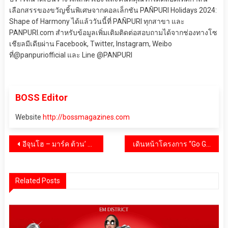
เลือกสรรของขวัญชิ้นพิเศษจากคอลเล็กชัน PAÑPURI Holidays 2024:
Shape of Harmony ได้แล้ววันนี้ที่ PAÑPURI ทุกสาขา และ
PANPURI.com สำหรับข้อมูลเพิ่มเติมติดต่อสอบถามได้จากช่องทางโซ
เชียลมีเดียผ่าน Facebook, Twitter, Instagram, Weibo
ที่@panpuriofficial และ Line @PANPURI
BOSS Editor
Website
http://bossmagazines.com
แนะแนว
อีจุนโฮ – มาร์ค ต้วน’ ศิลปินระดับอินเตอร์บินลัดฟ้า นำทัพศิลปินแถวหน้าของไทย ร่วมฉลองครบรอบ 5 ปี ‘ไอคอนสยาม’ สุดยิ่งใหญ่
เดินหน้าโครงการ “Go Green Active 2566” รวมพลนักดำน้ำสร้างประวัติศาสตร์รักษ์โลก ณ เกาะกระดาน จังหวัดตรัง
เรื่อง
Related Posts