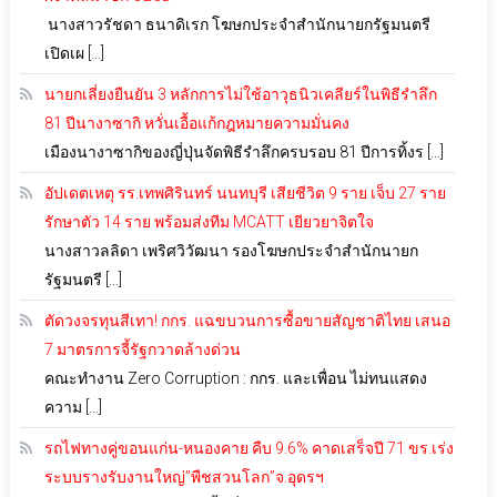
นางสาวรัชดา ธนาดิเรก โฆษกประจำสำนักนายกรัฐมนตรี
เปิดเผ […]
นายกเลี่ยงยืนยัน 3 หลักการไม่ใช้อาวุธนิวเคลียร์ในพิธีรำลึก
81 ปีนางาซากิ หวั่นเอื้อแก้กฎหมายความมั่นคง
เมืองนางาซากิของญี่ปุ่นจัดพิธีรำลึกครบรอบ 81 ปีการทิ้งร […]
อัปเดตเหตุ รร.เทพศิรินทร์ นนทบุรี เสียชีวิต 9 ราย เจ็บ 27 ราย
รักษาตัว 14 ราย พร้อมส่งทีม MCATT เยียวยาจิตใจ
นางสาวลลิดา เพริศวิวัฒนา รองโฆษกประจำสำนักนายก
รัฐมนตรี […]
ตัดวงจรทุนสีเทา! กกร. แฉขบวนการซื้อขายสัญชาติไทย เสนอ
7 มาตรการจี้รัฐกวาดล้างด่วน
คณะทำงาน Zero Corruption : กกร. และเพื่อน ไม่ทนแสดง
ความ […]
รถไฟทางคู่ขอนแก่น-หนองคาย คืบ 9.6% คาดเสร็จปี 71 ขร.เร่ง
ระบบรางรับงานใหญ่”พืชสวนโลก”จ.อุดรฯ