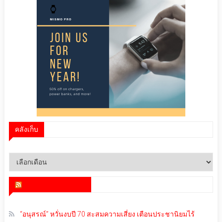
คลังเก็บ
คลัง
เก็บ
สำนักข่าว infoquest
“อนุสรณ์” หวั่นงบปี 70 สะสมความเสี่ยง เตือนประชานิยมไร้