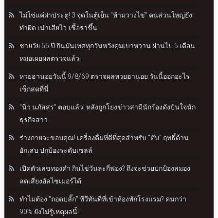
ไม่ใช่แค่ฝาประตู! 3 จุดในตู้เย็น "ห้ามวางไข่" คนส่วนใหญ่ยัง
ทำผิด เน่าเสียไว-เชื้อราขึ้น
ชายวัย 55 ปี กินมันเทศทุกวันหวังคุมเบาหวาน ผ่านไป 5 เดือน
หมอเผยผลตรวจแล้ว!
หวยฮานอยวันนี้ 9/8/69 ตรวจผลหวยฮานอย วันนี้ออกอะไร
เช็กสดที่นี่
"นิว นภัสสร" ตอบแล้ว! หลังถูกโยงข่าวสามีนักร้องดังปันใจนัก
ธุรกิจสาว
ร่างกายจะขอบคุณ! เครื่องดื่มที่ดีที่สุดสำหรับ "ตับ" ฤทธิ์ต้าน
อักเสบ ปกป้องระดับเซลล์
เปิดตัวเลขทองคำ กินไข่วันละกี่ฟอง? ถึงจะช่วยปกป้องสมอง
ลดเสี่ยงอัลไซเมอร์ได้
ทำไมต้อง "ถอดปลั๊ก" ทีวีทันทีที่เข้าห้องพักโรงแรม? คนกว่า
90% ยังไม่รู้เหตุผลนี้!