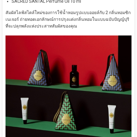
SACRED SANTAL Perfume Oil 10 ml
สัมผัสไลฟ์สไตล์ใหม่ของการใช้น้ำหอมรูปแบบออยล์กับ 2 กลิ่นหอมซิก
เนเจอร์ ถ่ายทอดเอกลักษณ์การปรุงแต่งกลิ่นหอมในแบบฉบับปัญญ์ปุริ
ที่จะปลุกพลังแห่งประสาทสัมผัสของคุณ