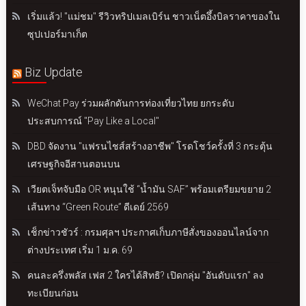
เริ่มแล้ว! "แม่ชม" รีวิวทริปเมลเบิร์น ชาวเน็ตอึ้งบิลราคาของใน
ซุปเปอร์มาเก็ต
Biz Update
WeChat Pay ร่วมผลักดันการท่องเที่ยวไทย ยกระดับ
ประสบการณ์ "Pay Like a Local"
DBD จัดงาน "แฟรนไชส์สร้างอาชีพ" โรดโชว์ครั้งที่ 3 กระตุ้น
เศรษฐกิจอีสานตอนบน
เวียตเจ็ทจับมือ OR หนุนใช้ “น้ำมัน SAF” พร้อมเตรียมขยาย 2
เส้นทาง “Green Route” ดีเดย์ 2569
เช็กข่าวชัวร์ : กรมศุลฯ ประกาศเก็บภาษีสั่งของออนไลน์จาก
ต่างประเทศ เริ่ม 1 ม.ค. 69
คนละครึ่งพลัส เฟส 2 ใครได้สิทธิ? เปิดกลุ่ม "อันดับแรก" ลง
ทะเบียนก่อน