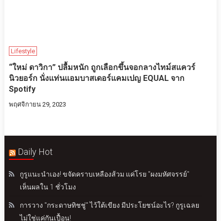
Lifestyle
“ใหม่ ดาวิกา” ปลื้มหนัก ถูกเลือกขึ้นจอกลางไทม์สแควร์
นิวยอร์ก นั่งแท่นแอมบาสเดอร์แคมเปญ EQUAL จาก
Spotify
พฤศจิกายน 29, 2023
Daily Hot
กูรูแนะนำเอง! ขจัดคราบเหลืองส้วม แค่โรย "ผงมหัศจรรย์"
เห็นผลใน 1 ชั่วโมง
การวาง "กระดาษทิชชู่" ไว้ใต้เขียง มีประโยชน์อะไร? กูรูเฉลย
ไม่ใช่แค่กันเปื้อน!