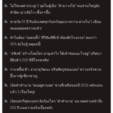
ไม่ใช่แค่ฝาประตู! 3 จุดในตู้เย็น "ห้ามวางไข่" คนส่วนใหญ่ยัง
ทำผิด เน่าเสียไว-เชื้อราขึ้น
ชายวัย 55 ปี กินมันเทศทุกวันหวังคุมเบาหวาน ผ่านไป 5 เดือน
หมอเผยผลตรวจแล้ว!
ทำไมต้อง "ถอดปลั๊ก" ทีวีทันทีที่เข้าห้องพักโรงแรม? คนกว่า
90% ยังไม่รู้เหตุผลนี้!
"สฟิงซ์" สร้างโดยใคร อายุเท่าไร ใต้เท้าซ่อนอะไรอยู่? ปริศนา
อียิปต์ 4,500 ปีที่โลกสงสัย!
กาแฟมื้อเช้า: ยาอายุวัฒนะ หรือศัตรูซ่อนแอบ? ความจริงชวน
อึ้งจากผู้เชี่ยวชาญ
เปิดคำทำนาย "หมอดูตาบอด" ช่วงที่เหลือของปี 2026 หลังแม่น
แล้ว 2 เรื่องใหญ่!
เปิดบทกวีสุดแปลก! ดังก้องโลก "คำทำนาย" อนาคตล่วงหน้าถึง
500 ปี แฉความจริงเบื้องหลัง