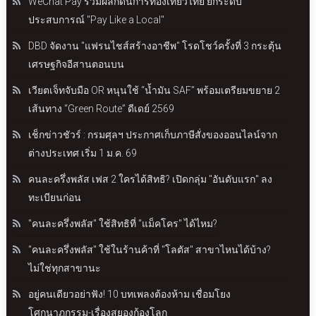
WeChat Pay ร่วมผลักดันการท่องเที่ยวไทย ยกระดับ
ประสบการณ์ "Pay Like a Local"
DBD จัดงาน "แฟรนไชส์สร้างอาชีพ" โรดโชว์ครั้งที่ 3 กระตุ้น
เศรษฐกิจอีสานตอนบน
เวียตเจ็ทจับมือ OR หนุนใช้ “น้ำมัน SAF” พร้อมเตรียมขยาย 2
เส้นทาง “Green Route” ดีเดย์ 2569
เช็กข่าวชัวร์ : กรมศุลฯ ประกาศเก็บภาษีสั่งของออนไลน์จาก
ต่างประเทศ เริ่ม 1 ม.ค. 69
คนละครึ่งพลัส เฟส 2 ใครได้สิทธิ? เปิดกลุ่ม "อันดับแรก" ลง
ทะเบียนก่อน
"คนละครึ่งพลัส" ใช้สิทธิที่ "แม็คโคร" ได้ไหม?
"คนละครึ่งพลัส" ใช้ในร้านค้าที่ "โลตัส" สาขาไหนได้บ้าง?
ไม่ใช่ทุกสาขานะ
อยู่คนเดียวอย่าฟัง! 10 บทเพลงต้องห้าม เชื่อมโยง
โศกนาฏกรรม-เรื่องสยองก้องโลก