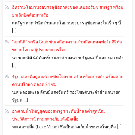
อิหร่าน-โอมานจ่อบรรลุข้อตกลงช่องแคบฮอร์มุซ สหรัฐฯ พร้อม
ยกเลิกปิดล้อมท่าเรือ
สหรัฐฯ คาดว่าอิหร่านและโอมานจะบรรลุข้อตกลงในเร็ว ๆ นี้
[…]
“เอกนิติ” หารือ Grab ขับเคลื่อนความร่วมมือแพลตฟอร์มดิจิทัล
ขยายโอกาสผู้ประกอบการไทย
นายเอกนิติ นิติทัณฑ์ประภาศ รองนายกรัฐมนตรี และ รมว.คลัง
[…]
รัฐบาลส่งทีมดูแลสภาพจิตใจครอบครัวเหยื่อกราดยิง พร้อมสาย
ด่วนปรึกษา ตลอด 24 ชม.
น.ส.พลอยทะเล ลักษมีแสงจันทร์ รองโฆษกประจำสำนักนายก
รัฐมน […]
อ่างเก็บน้ำใหญ่สุดของสหรัฐฯ ระดับน้ำลดต่ำสุดเป็น
ประวัติการณ์ ท่ามกลางภัยแล้งยืดเยื้อ
ทะเลสาบมี้ด (Lake Mead) ซึ่งเป็นอ่างเก็บน้ำขนาดใหญ่ที่ส […]