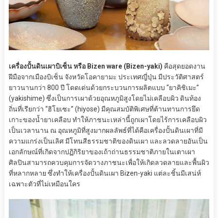
เครื่องปั้นดินเผาบิเซ็น หรือ Bizen ware (Bizen-yaki)
คือสุดยอดงาน
ฝีมือจากเมืองบิเซ็น จังหวัดโอคายามะ ประเทศญี่ปุ่น มีประวัติศาสตร์
ยาวนานกว่า 800 ปี โดดเด่นด้วยกระบวนการผลิตแบบ “ยาคิชิเมะ”
(yakishime) ซึ่งเป็นการเผาด้วยอุณหภูมิสูงโดยไม่เคลือบผิว ดินท้อง
ถิ่นที่เรียกว่า “ฮิโยเซะ” (hiyose) มีคุณสมบัติพิเศษที่ต้านทานการยึด
เกาะของน้ำยาเคลือบ ทำให้ภาชนะเหล่านี้ถูกเผาโดยไร้การเคลือบผิว
เป็นเวลานาน ณ อุณหภูมิที่สูงมากผลลัพธ์ที่ได้คือเครื่องปั้นดินเผาที่มี
ความแกร่งเป็นเลิศ มีโทนสีธรรมชาติของดินเผา และลวดลายอันเป็น
เอกลักษณ์ที่เกิดจากปฏิกิริยาของเถ้าถ่านธรรมชาติภายในเตาเผา
ศิลปินสามารถควบคุมการจัดวางภาชนะเพื่อให้เกิดลวดลายและพื้นผิว
ที่หลากหลาย ซึ่งทำให้เครื่องปั้นดินเผา Bizen-yaki แต่ละชิ้นมีเสน่ห์
เฉพาะตัวที่ไม่เหมือนใคร