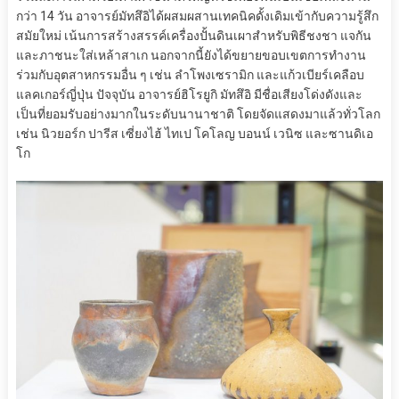
กว่า 14 วัน อาจารย์มัทสึอิได้ผสมผสานเทคนิคดั้งเดิมเข้ากับความรู้สึก
สมัยใหม่ เน้นการสร้างสรรค์เครื่องปั้นดินเผาสำหรับพิธีชงชา แจกัน
และภาชนะใส่เหล้าสาเก นอกจากนี้ยังได้ขยายขอบเขตการทำงาน
ร่วมกับอุตสาหกรรมอื่น ๆ เช่น ลำโพงเซรามิก และแก้วเบียร์เคลือบ
แลคเกอร์ญี่ปุ่น ปัจจุบัน อาจารย์ฮิโรยูกิ มัทสึอิ มีชื่อเสียงโด่งดังและ
เป็นที่ยอมรับอย่างมากในระดับนานาชาติ โดยจัดแสดงมาแล้วทั่วโลก
เช่น นิวยอร์ก ปารีส เซี่ยงไฮ้ ไทเป โคโลญ บอนน์ เวนิซ และซานดิเอ
โก