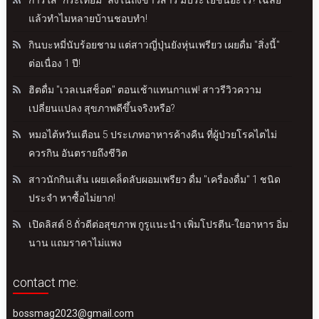
แล้วทำไมหลายบ้านชอบทำ!
กินบะหมี่นับร้อยชาม แต่สาวญี่ปุ่นยังหุ่นเพรียว เผยดื่ม "สิ่งนี้"
ต่อเนื่อง 1 ปี!
ฮิตดื่ม "เวลเนสช็อต" ตอนเช้าแทนกาแฟ! สาวรีวิวความ
เปลี่ยนแปลง สุขภาพดีขึ้นจริงหรือ?
หมอไต้หวันเตือน 5 ประเภทอาหารค้างคืน ที่ผู้ป่วยโรคไตไม่
ควรกิน อันตรายถึงชีวิต
สาวนักกินเส้น เผยเคล็ดลับผอมเพรียว ดื่ม "เครื่องดื่ม" 1 ชนิด
ประจำ หาซื้อไม่ยาก!
เปิดลิสต์ 8 ถั่วดีต่อสุขภาพ กูรูแนะนำ เพิ่มโปรตีน-ใยอาหาร อิ่ม
นาน แถมราคาไม่แพง
contact me:
bossmag2023@gmail.com