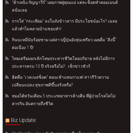
"ต้าเหนิง กัญญาวีร์" เผยภาพคู่คุณแม่ แต่ละช็อตทำคอมเมนต์
สนั่นเลย
การใส่ "กระเทียม" ลงในถังข้าวสาร มีประโยชน์อะไร? เฉลย
แล้วทำไมหลายบ้านชอบทำ!
กินบะหมี่นับร้อยชาม แต่สาวญี่ปุ่นยังหุ่นเพรียว เผยดื่ม "สิ่งนี้"
ต่อเนื่อง 1 ปี!
ไทยเตรียมยกเลิกโทษประหารชีวิตโดยปริยาย หลังไม่มีการ
ประหารครบ 10 ปี จริงหรือไม่? : เช็กข่าวชัวร์
ฮิตดื่ม "เวลเนสช็อต" ตอนเช้าแทนกาแฟ! สาวรีวิวความ
เปลี่ยนแปลง สุขภาพดีขึ้นจริงหรือ?
หมอไต้หวันเตือน 5 ประเภทอาหารค้างคืน ที่ผู้ป่วยโรคไตไม่
ควรกิน อันตรายถึงชีวิต
Biz Update