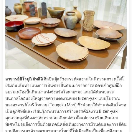
อาจารย์ฮิโรยูกิ มัทสึอิ
ศิลปินผู้สร้างสรรค์ผลงานในนิทรรศการครั้งนี้
เริ่มต้นเส้นทางแห่งการเป็นช่างปั้นดินเผาจากการสมัครเข้าศูนย์ฝึก
อบรมเครื่องปั้นดินเผาแห่งจังหวัดโอคายามะ และได้ค้นพบแรง
บันดาลใจอันยิ่งใหญ่จากความงดงามของ Bizen-yaki แบบโบราณ
ของอาจารย์โมริ โทกาคุ (Tougaku Mori) ซึ่งนำพาให้ท่านตัดสินใจขอ
เป็นลูกศิษย์และเรียนรู้กระบวนการสร้างสรรค์ผลงาน Bizen-yaki
คุณภาพสูงที่ต้องอาศัยความละเอียดอ่อน ตั้งแต่การเตรียมดินแบบ
พิเศษ ไปจนถึงการปั้นด้วยเทคนิคดั้งเดิมอย่างการม้วนดินและการตีดิน
รวมถึงการเผาด้วยเตาเผาขนาดใหญ่ที่ใช้เพียงฟืนเป็นเชื้อเพลิงนาน