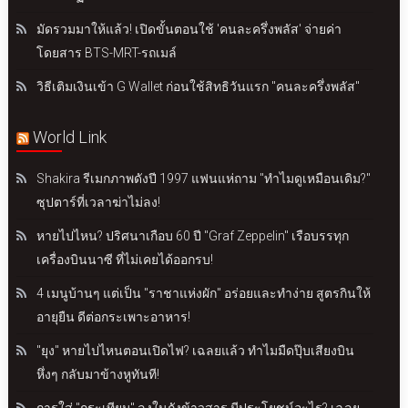
มัดรวมมาให้แล้ว! เปิดขั้นตอนใช้ 'คนละครึ่งพลัส' จ่ายค่า
โดยสาร BTS-MRT-รถเมล์
วิธีเติมเงินเข้า G Wallet ก่อนใช้สิทธิวันแรก "คนละครึ่งพลัส"
World Link
Shakira รีเมกภาพดังปี 1997 แฟนแห่ถาม "ทำไมดูเหมือนเดิม?"
ซุปตาร์ที่เวลาฆ่าไม่ลง!
หายไปไหน? ปริศนาเกือบ 60 ปี "Graf Zeppelin" เรือบรรทุก
เครื่องบินนาซี ที่ไม่เคยได้ออกรบ!
4 เมนูบ้านๆ แต่เป็น "ราชาแห่งผัก" อร่อยและทำง่าย สูตรกินให้
อายุยืน ดีต่อกระเพาะอาหาร!
"ยุง" หายไปไหนตอนเปิดไฟ? เฉลยแล้ว ทำไมมืดปุ๊บเสียงบิน
หึ่งๆ กลับมาข้างหูทันที!
การใส่ "กระเทียม" ลงในถังข้าวสาร มีประโยชน์อะไร? เฉลย