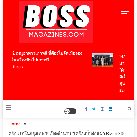
Skip
to
content
BossMagazinesThailand
12 เมนูอาหารเกาหลี ที่ต้องไปจัดเมื่อจอง
‘RAKSAPHAN
ตั๋วเครื่องบินไปเกาหลี
มาสเตอร์พีซ
4 ปี ago
“ผ้าลายน้ำไห
มิเต็ด ถ่ายทอ
สุนทรียภาพ
22 ชั่วโมง ago
Home
ครั้งแรกในกรุงเทพฯ! เปิดตำนาน “เครื่องปั้นดินเผา Bizen 800