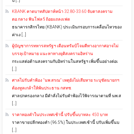
บิ […]
KBANK คาดบาทสัปดาห์หน้า 32.80-33.60 จับตาสงคราม
ตอ.กลาง ฟันโฟลว์ ถ้อยแถลงเฟด
ธนาคารกสิกรไทย (KBANK) ประเมินกรอบการเคลื่อนไหวของ
ค่าเง […]
ผู้บัญชาการทหารสหรัฐฯ เตือนทรัมป์โจมตีทางอากาศอาจไม่
บรรลุเป้าหมาย แนะหาทางยุติสงครามอิหร่าน
กระแสต่อต้านสงครามกับอิหร่านในสหรัฐฯ เพิ่มขึ้นอย่างต่อเ
[…]
ศาลไม่รับคำฟ้อง “นพ.สรณ” เหตุยังไม่เสียหาย ระบุชัดนายกฯ
ต้องทูลเกล้าให้พ้นประธาน กสทช.
ศาลปกครองกลาง มีคำสั่งไม่รับคำฟ้องไว้พิจารณาตามที่ นพ.ส
[…]
ราคาทองคำในประเทศเช้านี้ ปรับขึ้นบาทละ 450 บาท
ราคาขายปลีกทองคำ (96.5%) ในประเทศเช้านี้ ปรับเพิ่มขึ้นบ
[…]