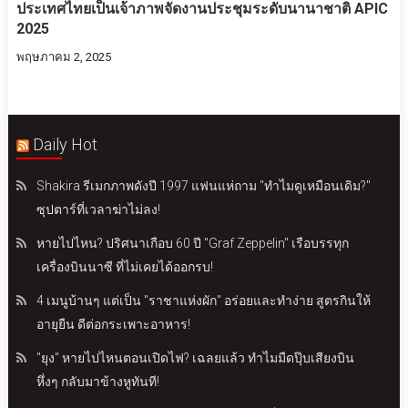
ประเทศไทยเป็นเจ้าภาพจัดงานประชุมระดับนานาชาติ APIC
2025
พฤษภาคม 2, 2025
Daily Hot
Shakira รีเมกภาพดังปี 1997 แฟนแห่ถาม "ทำไมดูเหมือนเดิม?"
ซุปตาร์ที่เวลาฆ่าไม่ลง!
หายไปไหน? ปริศนาเกือบ 60 ปี "Graf Zeppelin" เรือบรรทุก
เครื่องบินนาซี ที่ไม่เคยได้ออกรบ!
4 เมนูบ้านๆ แต่เป็น "ราชาแห่งผัก" อร่อยและทำง่าย สูตรกินให้
อายุยืน ดีต่อกระเพาะอาหาร!
"ยุง" หายไปไหนตอนเปิดไฟ? เฉลยแล้ว ทำไมมืดปุ๊บเสียงบิน
หึ่งๆ กลับมาข้างหูทันที!