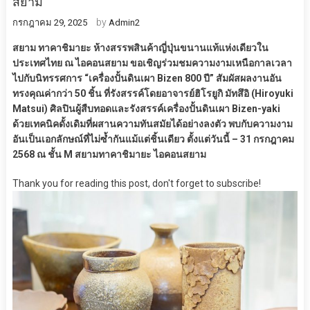
สยาม
by
กรกฎาคม 29, 2025
Admin2
สยาม ทาคาชิมายะ ห้างสรรพสินค้าญี่ปุ่นขนานแท้แห่งเดียวใน
ประเทศไทย ณ ไอคอนสยาม ขอเชิญร่วมชมความงามเหนือกาลเวลา
ไปกับนิทรรศการ “เครื่องปั้นดินเผา Bizen 800 ปี” สัมผัสผลงานอัน
ทรงคุณค่ากว่า 50 ชิ้น ที่รังสรรค์โดยอาจารย์ฮิโรยูกิ มัทสึอิ (Hiroyuki
Matsui) ศิลปินผู้สืบทอดและรังสรรค์เครื่องปั้นดินเผา Bizen-yaki
ด้วยเทคนิคดั้งเดิมที่ผสานความทันสมัยได้อย่างลงตัว พบกับความงาม
อันเป็นเอกลักษณ์ที่ไม่ซ้ำกันแม้แต่ชิ้นเดียว ตั้งแต่วันนี้ – 31 กรกฎาคม
2568 ณ ชั้น M สยามทาคาชิมายะ ไอคอนสยาม
Thank you for reading this post, don't forget to subscribe!