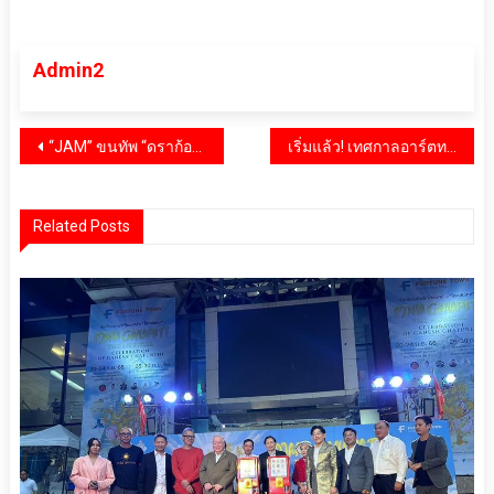
Admin2
แนะแนว
“JAM” ขนทัพ “ดราก้อนบอล” บุกไทย! ชวนแฟนๆ ดื่มด่ำการเดินทางสุดมหัศจรรย์ ดึง บอย-ปกรณ์, โจริญ – อ๊ะอาย 4EVE ร่วมเปิดตัว 1 ส.ค.นี้! ณ Attraction Hall ชั้น 6 ไอคอนสยาม
เริ่มแล้ว! เทศกาลอาร์ตทอยชวนเที่ยวภาคตะวันออก Thai Art Toy Fest : สยามเด็กเล่น @Siam Center ตอน “Eastern Secrets : ตามหา (ความลับ) ภาคตะวันออก”26-27 กรกฎาคม 2568 ณ Atrium 2 ชั้น G Siam Center
เรื่อง
Related Posts