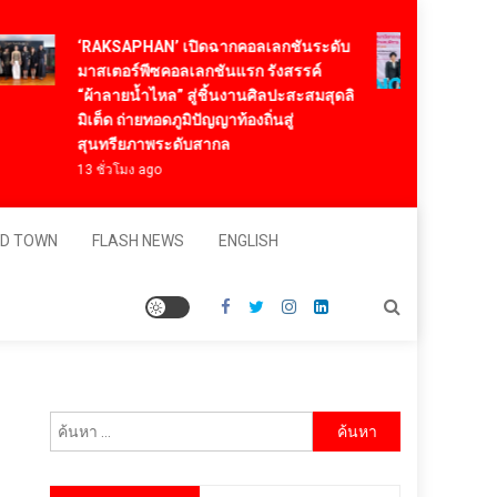
ทองก้อ
‘RAKSAPHAN’ เปิดฉากคอลเลกชันระดับ
2026 น
มาสเตอร์พีซคอลเลกชันแรก รังสรรค์
“Neuro
“ผ้าลายน้ำไหล” สู่ชิ้นงานศิลปะสะสมสุดลิ
และคน
มิเต็ด ถ่ายทอดภูมิปัญญาท้องถิ่นสู่
1 วัน a
สุนทรียภาพระดับสากล
13 ชั่วโมง ago
D TOWN
FLASH NEWS
ENGLISH
ค้นหา
สำหรับ: