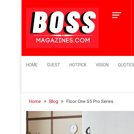
Skip
to
content
BossMagazines
Leader's Vision
HOME
GUEST
HOTPICK
VISION
QUOTE
Home
Blog
Floor One S5 Pro Series