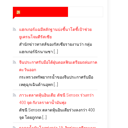
สำนักข่าว infoquest
แฮกเกอร์แฉมีหลักฐานบ่งชี้นาโตชี้เป้าช่วย
ยูเครนโจมตีรัสเซีย
สำนักข่าวทาสส์ของรัสเซียรายงานว่า กลุ่ม
แฮกเกอร์นิรนามชา […]
จีนประกาศรับมือไต้ฝุ่นดอลฟินเตรียมถล่มภาค
ตะวันออก
กระทรวงทรัพยากรน้ำของจีนประกาศรับมือ
เหตุฉุกเฉินด้านอุทก […]
ภาวะตลาดหุ้นอินเดีย: ดัชนี Sensex ร่วงกว่า
400 จุด กังวลราคาน้ำมันพุ่ง
ดัชนี Sensex ตลาดหุ้นอินเดียร่วงลงกว่า 400
จุด โดยถูกกด […]