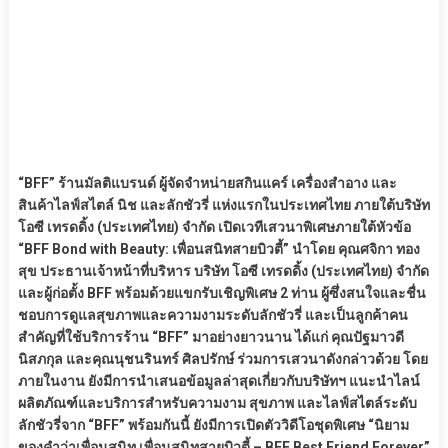
“BFF” ร้านมัลติแบรนด์ ผู้จัดจำหน่ายสกินแคร์ เครื่องสำอาง และ
สินค้าไลฟ์สไตล์ นิช และลักชัวรี่ แห่งแรกในประเทศไทย ภายใต้บริษัท
โอซี เทรดดิ้ง (ประเทศไทย) จำกัด เปิดเวทีเสวนาพิเศษภายใต้หัวข้อ
“BFF Bond with Beauty: เพื่อนสนิทสายบิวตี้” นำโดย คุณศจิกา ทอง
สุข ประธานเจ้าหน้าที่บริหาร บริษัท โอซี เทรดดิ้ง (ประเทศไทย) จำกัด
และผู้ก่อตั้ง BFF พร้อมด้วยแขกรับเชิญพิเศษ 2 ท่าน ผู้ซึ่งสนใจและชื่น
ชอบการดูแลสุขภาพและความงามระดับลักชัวรี่ และเป็นลูกค้าคน
สำคัญที่ใช้บริการร้าน “BFF” มาอย่างยาวนาน ได้แก่ คุณปัฐมาวดี
นิสภกุล และคุณนุชนรินทร์ ศิลปรักษ์ ร่วมการเสวนาดังกล่าวด้วย โดย
ภายในงาน ยังมีการนำเสนอข้อมูลล่าสุดเกี่ยวกับบริษัทฯ แนะนำไลน์
ผลิตภัณฑ์และบริการสำหรับความงาม สุขภาพ และไลฟ์สไตล์ระดับ
ลักชัวรี่จาก “BFF” พร้อมกันนี้ ยังมีการเปิดตัววิดีโอชุดพิเศษ “นิยาม
ของคำว่าเพื่อนสนิท เพื่อนสนิทสายบิวตี้ – BFF Best Friend Forever”