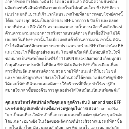
อาหารของเราได้อย่างมั่นใจ โดยส่วนตัวแล้ว ดิฉันมีความชื่นชอบ
ผลิตภัณฑ์หรือสินค้าที่มีความแปลกใหม่ไม่เหมือนใคร ซึ่ง BFF ถือว่า
เป็นร้านมัลติแบรนด์เจ้าแรกในประเทศไทยที่สามารถตอบโจทย์ตรงนี้
ได้อย่างตรงจุด ดิฉันเป็นลูกค้าของ BFF มากกว่า 6 ปีแล้ว และตลอด
เวลาที่ผ่านมา ดิฉันได้รับความสะดวกสบายในการเลือกซื้อผลิตภัณฑ์
ด้านความงามและอาหารเสริมจากแบรนด์ต่างๆ ที่หาซื้อที่ไหนไม่ได้
เลยยกเว้นที่ BFF เท่านั้น ไม่เพียงแต่สินค้าด้านความงามเท่านั้น ดิฉัน
ยังใช้ผลิตภัณฑ์อีกมากมายหลายประเภทจากร้าน BFF เรียกว่าน้อง BA
แนะนำอะไร ก็ซื้อทุกอย่างเลยค่ะ โดยผลิตภัณฑ์ที่เป็นท็อปลิสในใจที่
ชอบมากเป็นพิเศษก็จะเป็นซีรีส์ 111SKIN Black Diamond เกือบทุกตัว
ถ้าพูดถึงความประทับใจที่มีต่อ BFF ดิฉันคิดว่า BFF เป็นเหมือนเพื่อน
สาวที่ช่วยอัพเดตเทรนด์ความสวย ช่วยให้คำแนะนำที่มีประโยชน์
และช่วยแก้ปัญหาที่เรากังวลใจในด้านบิวตี้ได้ทุกอย่าง สิ่งสำคัญที่ BFF
ได้มอบให้กับดิฉันมาตลอดคือการให้บริการที่ดีที่สุด ทำให้เรารู้สึก
สบายใจเวลาซื้อของด้วยการดูแลอย่างใส่ใจเหมือนเป็นคนพิเศษค่ะ”
คุณนุชนรินทร์ ศิลปรักษ์ หรือคุณนุช ลูกค้าระดับ Diamond ของ BFF
แขกรับเชิญ พิเศษอีกท่านซึ่งมาร่วมพูดคุยในการเสวนา
กล่าวเสริม
“นุชเป็นคนที่สนใจด้านบิวตี้และเวลเนสมาตั้งแต่อายุยังน้อยๆ แล้วค่ะ
โดยเฉพาะอย่างยิ่ง ในเรื่องของผลิตภัณฑ์บำรุงผิวจากแบรนด์ที่หาซื้อ
ยากในเมืองไทย มีส่วนผสมสำคัญต่างๆ ที่น่าสนใจ และเหมาะสมกับ