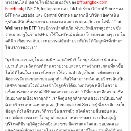
ทางออนไลน์ ทั้งเว็บไซต์อีคอมเมอร์ซของ
bffbangkok.com
,
Facebook
, LINE OA, Instagram และ TikTok ร้าน Official Store ของ
BFF ทาง Lazada และ Central Online นอกจากนี้ บริษัทฯ ยังดำเนิน
ธุรกิจคลินิกเพื่อสุขภาพ ความงาม และการชะลอวัย ภายใต้ชื่อ
‘The
Wellness by BFF’
โดยมีการนำผลิตภัณฑ์ประสิทธิภาพสูงต่างๆ ซึ่ง
จำหน่ายอยู่ในร้าน BFF มาใช้ในทรีทเม้นต์และโปรแกรมต่างๆ ภายใน
คลินิก เพื่อยกระดับประสบการณ์อันน่าประทับใจให้กับลูกค้าที่เข้ามา
ใช้บริการของเรา”
“ธุรกิจของเราอยู่ในตลาดนิช และลักชัวรี่ โดยมุ่งเน้นการนำเสนอ
แบรนด์และผลิตภัณฑ์ด้านความงามและสุขภาพจำเพาะกลุ่มที่หาซื้อ
ไม่ได้ที่ไหนในประเทศไทย เราให้ความสำคัญเป็นอย่างยิ่งต่อความ
ต้องการอันหลากหลายของลูกค้า เพื่อให้สามารถส่งมอบบริการอันเป็น
เลิศที่ช่วยตอบโจทย์และเข้าใจลูกค้าได้อย่างตรงจุด หนึ่งในความ
แข็งแกร่งของแบรนด์ BFF ตลอดระยะเวลา 9 ปีที่ผ่านมาคือความเชื่อ
มั่นอย่างต่อเนื่องจากลูกค้า เราจึงดูแลลูกค้าทุกคนของเราเป็นอย่างดี
ด้วยบริการแบบเฉพาะบุคคล (Personalized Service) ซึ่งเรามีการเก็บ
ข้อมูล ทั้งในด้านประวัติการซื้อ สภาพผิว สไตล์ความชื่นชอบ และ
ความต้องการต่างๆ โดยลูกค้ากลุ่มเป้าหมายของเราจะเป็นกลุ่มผู้
บริโภคที่มีรายได้สูงทั้งหญิงและชาย มีความสนใจและชอบทดลอง
ผลิตภัณฑ์เพื่อความงามในระดับนิช และลักชัวรี่ใหม่ๆ รวมถึงผู้ที่มอง