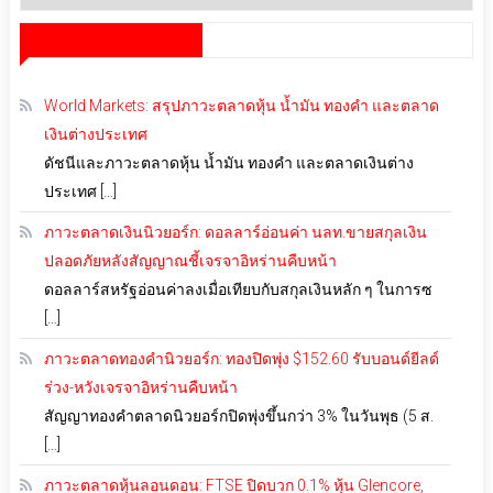
เก็บ
สำนักข่าว infoquest
World Markets: สรุปภาวะตลาดหุ้น น้ำมัน ทองคำ และตลาด
เงินต่างประเทศ
ดัชนีและภาวะตลาดหุ้น น้ำมัน ทองคำ และตลาดเงินต่าง
ประเทศ […]
ภาวะตลาดเงินนิวยอร์ก: ดอลลาร์อ่อนค่า นลท.ขายสกุลเงิน
ปลอดภัยหลังสัญญาณชี้เจรจาอิหร่านคืบหน้า
ดอลลาร์สหรัฐอ่อนค่าลงเมื่อเทียบกับสกุลเงินหลัก ๆ ในการซ
[…]
ภาวะตลาดทองคำนิวยอร์ก: ทองปิดพุ่ง $152.60 รับบอนด์ยีลด์
ร่วง-หวังเจรจาอิหร่านคืบหน้า
สัญญาทองคำตลาดนิวยอร์กปิดพุ่งขึ้นกว่า 3% ในวันพุธ (5 ส.
[…]
ภาวะตลาดหุ้นลอนดอน: FTSE ปิดบวก 0.1% หุ้น Glencore,