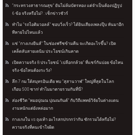
"กระทรวงสาธารณสุข" ยันไม่ล้มบัตรทอง แต่จำเป็นต้องปฏิรูป
6 ข้อ จริงหรือไม่? : เช็กข่าวชัวร์
ทำไม "รถไอติมวอลล์" ชอบวิ่งเร็ว? ได้ยินเสียงเพลงปุ๊บ หันมาอีก
ทีหายไปไหนแล้ว
แช่ "กางเกงยีนส์" ในช่องฟรีซข้ามคืน จะเกิดอะไรขึ้น? เปิด
เคล็ดลับสายเดนิม ประโยชน์เกินคาด
เปิดความจริง 8 ประโยชน์ "เปลือกกล้วย" ที่แชร์กันบ่อย ข้อไหน
จริง-ข้อไหนต้องระวัง?
ลึก 7 กม.ใต้สมุทรอินเดีย พบ “สุสานวาฬ” ใหญ่ที่สุดในโลก
เกือบ 500 ซาก! ทำไมมาตายรวมกันที่นี่?
ส่องชีวิต "หมอปุณณ ปุณณกันต์" กับวิถีแพทย์วิจัยในต่างแดน
งานหนักแต่ยังหล่อมาก
กางเกงใน vs ถุงเท้า อะไรสกปรกกว่ากัน ซักรวมได้หรือไม่?
ความจริงที่คนเข้าใจผิด