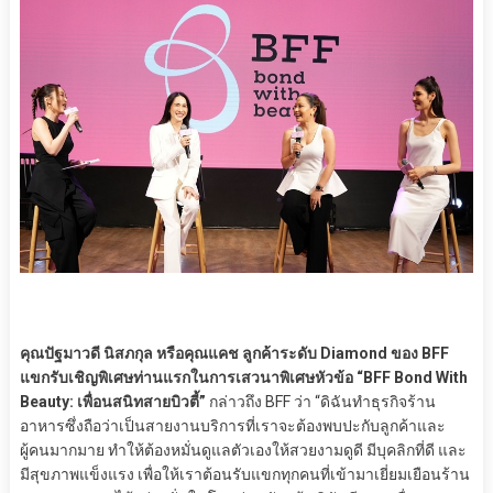
คุณปัฐมาวดี นิสภกุล หรือคุณแคช ลูกค้าระดับ Diamond ของ BFF
แขกรับเชิญพิเศษท่านแรกในการเสวนาพิเศษหัวข้อ “BFF Bond With
Beauty: เพื่อนสนิทสายบิวตี้”
กล่าวถึง BFF ว่า “ดิฉันทำธุรกิจร้าน
อาหารซึ่งถือว่าเป็นสายงานบริการที่เราจะต้องพบปะกับลูกค้าและ
ผู้คนมากมาย ทำให้ต้องหมั่นดูแลตัวเองให้สวยงามดูดี มีบุคลิกที่ดี และ
มีสุขภาพแข็งแรง เพื่อให้เราต้อนรับแขกทุกคนที่เข้ามาเยี่ยมเยือนร้าน