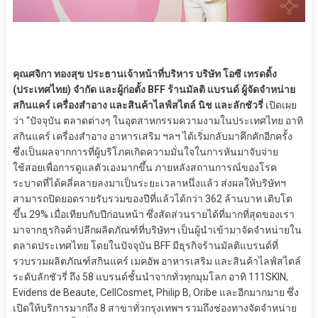
คุณศจิกา ทองสุข ประธานเจ้าหน้าที่บริหาร บริษัท โอซี เทรดดิ้ง
(ประเทศไทย) จำกัด และผู้ก่อตั้ง BFF ร้านมัลติ แบรนด์ ผู้จัดจำหน่าย
สกินแคร์ เครื่องสำอาง และสินค้าไลฟ์สไตล์ นิช และลักชัวรี่
เปิดเผย
ว่า “ปัจจุบัน ตลาดต่างๆ ในอุตสาหกรรมความงามในประเทศไทย อาทิ
สกินแคร์ เครื่องสำอาง อาหารเสริม ฯลฯ ได้เริ่มกลับมาคึกคักอีกครั้ง
ซึ่งเป็นผลจากการที่ผู้บริโภคเกิดความมั่นใจในการหันมาจับจ่าย
ใช้สอยเพื่อการดูแลตัวเองมากขึ้น ภายหลังสถานการณ์ของโรค
ระบาดที่ได้คลี่คลายลงมาเป็นระยะเวลาหนึ่งแล้ว ส่งผลให้บริษัทฯ
สามารถปิดยอดรายรับรวมของปีที่แล้วได้กว่า 362 ล้านบาท เติบโต
ขึ้น 29% เมื่อเทียบกับปีก่อนหน้า ซึ่งสัดส่วนรายได้ที่มากที่สุดของเรา
มาจากธุรกิจค้าปลีกผลิตภัณฑ์ที่บริษัทฯ เป็นผู้นำเข้ามาจัดจำหน่ายใน
ตลาดประเทศไทย โดยในปัจจุบัน BFF มีธุรกิจร้านมัลติแบรนด์ที่
รวบรวมผลิตภัณฑ์สกินแคร์ เมคอัพ อาหารเสริม และสินค้าไลฟ์สไตล์
ระดับลักชัวรี่ ถึง 58 แบรนด์ชั้นนำจากทั่วทุกมุมโลก อาทิ 111SKIN,
Evidens de Beaute, CellCosmet, Philip B, Oribe และอีกมากมาย ซึ่ง
เปิดให้บริการมากถึง 8 สาขาทั่วกรุงเทพฯ รวมถึงช่องทางจัดจำหน่าย