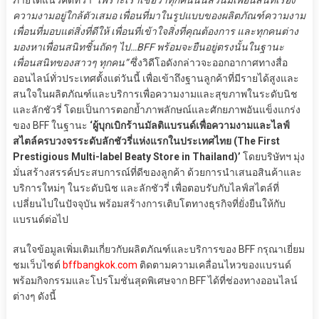
ภายใต้แนวคิดที่ว่า
“เพราะเราเชื่อว่าทุกคนนั้นล้วนมีเพื่อนสนิทเรื่อง
ความงามอยู่ใกล้ตัวเสมอ เพื่อนที่มาในรูปแบบของผลิตภัณฑ์ความงาม
เพื่อนที่มอบแต่สิ่งที่ดีให้ เพื่อนที่เข้าใจสิ่งที่คุณต้องการ และทุกคนต่าง
มองหาเพื่อนสนิทชิ้นถัดๆ ไป…BFF พร้อมจะยืนอยู่ตรงนั้นในฐานะ
เพื่อนสนิทของสาวๆ ทุกคน”
ซึ่งวิดีโอดังกล่าวจะออกอากาศทางสื่อ
ออนไลน์ทั่วประเทศตั้งแต่วันนี้ เพื่อเข้าถึงฐานลูกค้าที่มีรายได้สูงและ
สนใจในผลิตภัณฑ์และบริการเพื่อความงามและสุขภาพในระดับนิช
และลักชัวรี่ โดยเป็นการตอกย้ำภาพลักษณ์และศักยภาพอันแข็งแกร่ง
ของ BFF ในฐานะ
‘ผู้บุกเบิกร้านมัลติแบรนด์เพื่อความงามและไลฟ์
สไตล์ครบวงจรระดับลักชัวรี่แห่งแรกในประเทศไทย (The First
Prestigious Multi-label Beaty Store in Thailand)’
โดยบริษัทฯ มุ่ง
มั่นสร้างสรรค์ประสบการณ์ที่ดีของลูกค้า ด้วยการนำเสนอสินค้าและ
บริการใหม่ๆ ในระดับนิช และลักชัวรี่ เพื่อตอบรับกับไลฟ์สไตล์ที่
เปลี่ยนไปในปัจจุบัน พร้อมสร้างการเติบโตทางธุรกิจที่ยั่งยืนให้กับ
แบรนด์ต่อไป
สนใจข้อมูลเพิ่มเติมเกี่ยวกับผลิตภัณฑ์และบริการของ BFF กรุณาเยี่ยม
ชมเว็บไซต์
bffbangkok.com
ติดตามความเคลื่อนไหวของแบรนด์
พร้อมกิจกรรมและโปรโมชั่นสุดพิเศษจาก BFF ได้ที่ช่องทางออนไลน์
ต่างๆ ดังนี้