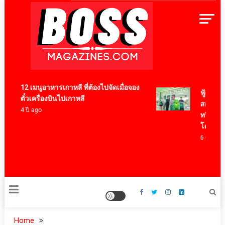
Skip
to
content
BossMagazinesThailand
12 เมนูอาหารเกาหลี ที่ต้องไปจัดเมื่อจอง
ฟู้ดแพชชั่
ตั๋วเครื่องบินไปเกาหลี
สอศ. ร่วม
4 ปี ago
ทวิภาคี ขย
โครงการ “ค
6 ชั่วโมง ag
Home