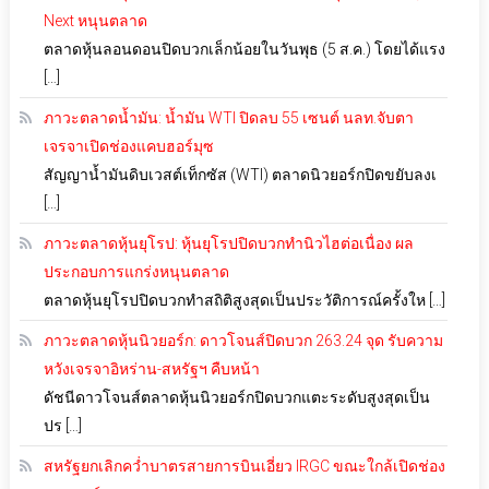
Next หนุนตลาด
ตลาดหุ้นลอนดอนปิดบวกเล็กน้อยในวันพุธ (5 ส.ค.) โดยได้แรง
[…]
ภาวะตลาดน้ำมัน: น้ำมัน WTI ปิดลบ 55 เซนต์ นลท.จับตา
เจรจาเปิดช่องแคบฮอร์มุซ
สัญญาน้ำมันดิบเวสต์เท็กซัส (WTI) ตลาดนิวยอร์กปิดขยับลงเ
[…]
ภาวะตลาดหุ้นยุโรป: หุ้นยุโรปปิดบวกทำนิวไฮต่อเนื่อง ผล
ประกอบการแกร่งหนุนตลาด
ตลาดหุ้นยุโรปปิดบวกทำสถิติสูงสุดเป็นประวัติการณ์ครั้งให […]
ภาวะตลาดหุ้นนิวยอร์ก: ดาวโจนส์ปิดบวก 263.24 จุด รับความ
หวังเจรจาอิหร่าน-สหรัฐฯ คืบหน้า
ดัชนีดาวโจนส์ตลาดหุ้นนิวยอร์กปิดบวกแตะระดับสูงสุดเป็น
ปร […]
สหรัฐยกเลิกคว่ำบาตรสายการบินเอี่ยว IRGC ขณะใกล้เปิดช่อง