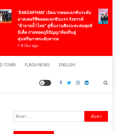
ทองก้อนใ
‘RAKSAPHAN’ เปิดฉากคอลเลกชันระดับ
2026 นำน
มาสเตอร์พีซคอลเลกชันแรก รังสรรค์
“NeuroSi
“ผ้าลายน้ำไหล” สู่ชิ้นงานศิลปะสะสมสุดลิ
และคนพิ
มิเต็ด ถ่ายทอดภูมิปัญญาท้องถิ่นสู่
22 ชั่วโมง
สุนทรียภาพระดับสากล
7 ชั่วโมง ago
D TOWN
FLASH NEWS
ENGLISH
ค้นหา
สำหรับ: