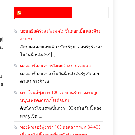
สำนักข่าว infoquest
บอนด์ยีลด์ร่วง เก็งเฟดไม่ขึ้นดอกเบี้ย หลังจ้าง
งานซบ
ี่
อัตราผลตอบแทนพันธบัตรรัฐบาลสหรัฐร่วงลง
ใน
ในวันนี้ หลังสหรั […]
ดอลลาร์อ่อนค่า หลังเผยจ้างงานอ่อนแอ
ดอลลาร์อ่อนค่าลงในวันนี้ หลังสหรัฐเปิดเผย
น
ตัวเลขการจ้างง […]
าย
ย
ดาวโจนส์พุ่งกว่า 100 จุด ขานรับจ้างงานวูบ
หนุนเฟดคงดอกเบี้ยเดือนก.ย.
ดัชนีดาวโจนส์พุ่งขึ้นกว่า 100 จุดในวันนี้ หลัง
สหรัฐเปิด […]
ทองฟิวเจอร์พุ่งกว่า 100 ดอลลาร์ ทะลุ $4,400