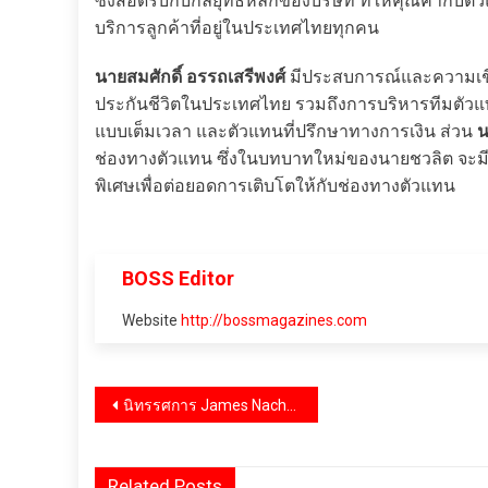
ซึ่งสอดรับกับกลยุทธ์หลักของบริษัท ที่ให้คุณค่ากั
บริการลูกค้าที่อยู่ในประเทศไทยทุกคน
นายสมศักดิ์ อรรถเสรีพงศ์
มีประสบการณ์และความเชี
ประกันชีวิตในประเทศไทย รวมถึงการบริหารทีมตัวแท
แบบเต็มเวลา และตัวแทนที่ปรึกษาทางการเงิน ส่วน
น
ช่องทางตัวแทน ซึ่งในบทบาทใหม่ของนายชวลิต จะ
พิเศษเพื่อต่อยอดการเติบโตให้กับช่องทางตัวแทน
BOSS Editor
Website
http://bossmagazines.com
แนะแนว
นิทรรศการ James Nachtwey: Memoria ช่างภาพสงครามระดับโลก ครั้งแรกในเอเชียแปซิฟิกพร้อมเผยภาพชีวิตในสงครามยูเครนสู่สายตาสาธารณชนเป็นครั้งแรกของโลก
เรื่อง
Related Posts