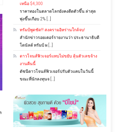
เหนือ $4,300
ราคาทองในตลาดโลกยังคงดีดตัวขึ้น ล่าสุด
พุ่งขึ้นเกือบ 2% […]
ทรัมป์พูดชัด!!! สงครามอิหร่านใกล้จบ!
สำนักข่าวรอยเตอร์รายงานว่า ประธานาธิบดี
โดนัลด์ ทรัมป์ ผ […]
ดาวโจนส์ฟิวเจอร์แทบไม่ขยับ ลุ้นตัวเลขจ้าง
งานคืนนี้
ดัชนีดาวโจนส์ฟิวเจอร์ปรับตัวแคบในวันนี้
ขณะที่นักลงทุนจ […]
ล