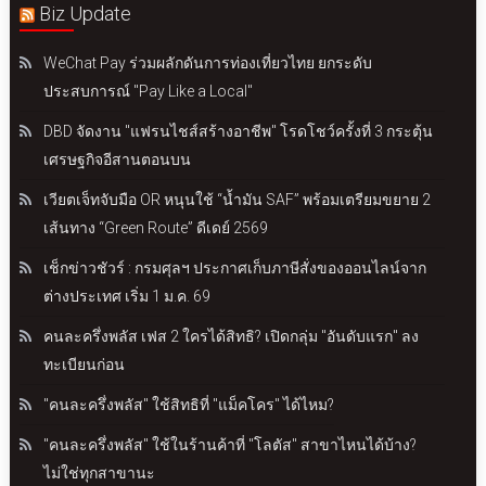
Biz Update
WeChat Pay ร่วมผลักดันการท่องเที่ยวไทย ยกระดับ
ประสบการณ์ "Pay Like a Local"
DBD จัดงาน "แฟรนไชส์สร้างอาชีพ" โรดโชว์ครั้งที่ 3 กระตุ้น
เศรษฐกิจอีสานตอนบน
เวียตเจ็ทจับมือ OR หนุนใช้ “น้ำมัน SAF” พร้อมเตรียมขยาย 2
เส้นทาง “Green Route” ดีเดย์ 2569
เช็กข่าวชัวร์ : กรมศุลฯ ประกาศเก็บภาษีสั่งของออนไลน์จาก
ต่างประเทศ เริ่ม 1 ม.ค. 69
คนละครึ่งพลัส เฟส 2 ใครได้สิทธิ? เปิดกลุ่ม "อันดับแรก" ลง
ทะเบียนก่อน
"คนละครึ่งพลัส" ใช้สิทธิที่ "แม็คโคร" ได้ไหม?
"คนละครึ่งพลัส" ใช้ในร้านค้าที่ "โลตัส" สาขาไหนได้บ้าง?
ไม่ใช่ทุกสาขานะ