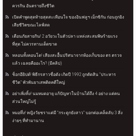
ควรกิน อันตรายถึงชีวิต
เปิดคำพูดสุดท้ายสุดสะเทือนใจ ของอินฟลูฯ เม็กซิกัน ก่อนถูกยิง
เสียชีวิตขณะไลฟ์สด
เตือนภัยสายกิน! 2 อวัยวะในตัวปลา แหล่งสะสมพิษร้ายแรง
ที่สุด ไม่ควรทานเด็ดขาด
หลอนทั้งคอนโด! เสียงสะอื้นปริศนาจากห้องเก็บของ ตร.ตรวจ
แล้ว เฉลยคืออะไร? (มีคลิป)
ช็อกอียิปต์! พิธีกรสาวชื่อดัง เกิดปี 1992 ถูกตัดสิน "ประหาร
ชีวิต" พัวพันยาเสพติดคดีใหญ่
อย่าเพิ่งทิ้ง! นมหมดอายุ แก้ปัญหาในบ้านได้ถึง 4 อย่าง แต่คน
ส่วนใหญ่ไม่รู้
หมอทึ่ง! หญิงวัยชราแต่มี "กระดูกยังสาว" บอกต่อเคล็ดลับ 3 สิ่ง
ง่ายๆ ที่ทำมานาน