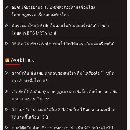
อยู่คนเดียวอย่าฟัง! 10 บทเพลงต้องห้าม เชื่อมโยง
โศกนาฏกรรม-เรื่องสยองก้องโลก
มัดรวมมาให้แล้ว! เปิดขั้นตอนใช้ 'คนละครึ่งพลัส' จ่ายค่า
โดยสาร BTS-MRT-รถเมล์
วิธีเติมเงินเข้า G Wallet ก่อนใช้สิทธิวันแรก "คนละครึ่งพลัส"
World Link
สาวนักกินเส้น เผยเคล็ดลับผอมเพรียว ดื่ม "เครื่องดื่ม" 1 ชนิด
ประจำ หาซื้อไม่ยาก!
เปิดลิสต์ 8 ถั่วดีต่อสุขภาพ กูรูแนะนำ เพิ่มโปรตีน-ใยอาหาร อิ่ม
นาน แถมราคาไม่แพง
วิจัยเผย "วัยกลางคน" เลี่ยง 3 ปัจจัยเสี่ยงนี้ ยืดเวลาสมองเสื่อม
ได้นานขึ้นเกือบ 13 ปี
หมอไต้หวันเตือน 5 ประเภทอาหารค้างคืน ที่ผู้ป่วยโรคไตไม่