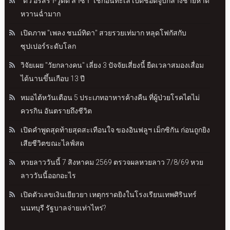
"ดิว อริสรา-วู้ดดี้ ล่ำซำ" เช็กอินทะเล เปิดช็อตจูบกลางชายหาด
หวานฉ่ำมาก
เปิดภาพ "เพลง ชนม์ทิดา" สวยรวยเท่มาก หลุดโฟกัสกับ
ซุปเปอร์ระดับโลก
วิจัยเผย "วัยกลางคน" เลี่ยง 3 ปัจจัยเสี่ยงนี้ ยืดเวลาสมองเสื่อม
ได้นานขึ้นเกือบ 13 ปี
หมอไต้หวันเตือน 5 ประเภทอาหารค้างคืน ที่ผู้ป่วยโรคไตไม่
ควรกิน อันตรายถึงชีวิต
เปิดคำพูดสุดท้ายสุดสะเทือนใจ ของอินฟลูฯ เม็กซิกัน ก่อนถูกยิง
เสียชีวิตขณะไลฟ์สด
หวยลาววันนี้ 7 สิงหาคม 2569 ตรวจผลหวยลาว 7/8/69 หวย
ลาววันนี้ออกอะไร
เปิดตัวเลขเงินเยียวยา เหตุกราดยิงในโรงเรียนเทพศิรินทร์
นนทบุรี รัฐบาลจ่ายเท่าไหร่?