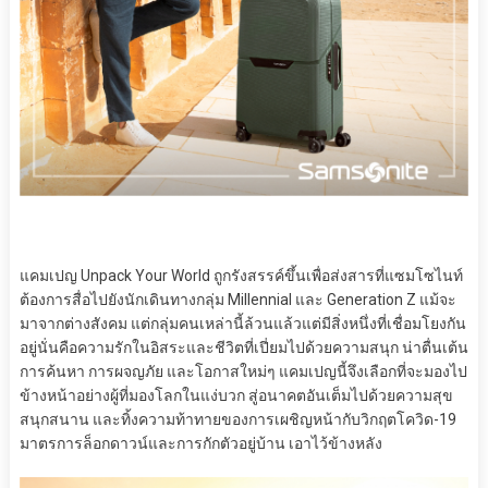
แคมเปญ Unpack Your World ถูกรังสรรค์ขึ้นเพื่อส่งสารที่แซมโซไนท์
ต้องการสื่อไปยังนักเดินทางกลุ่ม Millennial และ Generation Z แม้จะ
มาจากต่างสังคม แต่กลุ่มคนเหล่านี้ล้วนแล้วแต่มีสิ่งหนึ่งที่เชื่อมโยงกัน
อยู่นั่นคือความรักในอิสระและชีวิตที่เปี่ยมไปด้วยความสนุก น่าตื่นเต้น
การค้นหา การผจญภัย และโอกาสใหม่ๆ แคมเปญนี้จึงเลือกที่จะมองไป
ข้างหน้าอย่างผู้ที่มองโลกในแง่บวก สู่อนาคตอันเต็มไปด้วยความสุข
สนุกสนาน และทิ้งความท้าทายของการเผชิญหน้ากับวิกฤตโควิด-19
มาตรการล็อกดาวน์และการกักตัวอยู่บ้าน เอาไว้ข้างหลัง