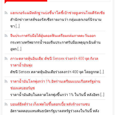
แฮกเกอร์แฉมีหลักฐานบ่งชี้นาโตชี้เป้าช่วยยูเครนโจมตีรัสเซีย
สำนักข่าวทาสส์ของรัสเซียรายงานว่า กลุ่มแฮกเกอร์นิรนาม
ชา […]
จีนประกาศรับมือไต้ฝุ่นดอลฟินเตรียมถล่มภาคตะวันออก
กระทรวงทรัพยากรน้ำของจีนประกาศรับมือเหตุฉุกเฉินด้าน
อุทก […]
ภาวะตลาดหุ้นอินเดีย: ดัชนี Sensex ร่วงกว่า 400 จุด กังวล
ราคาน้ำมันพุ่ง
ดัชนี Sensex ตลาดหุ้นอินเดียร่วงลงกว่า 400 จุด โดยถูกกด […]
ราคาน้ำมันโลกพุ่งกว่า 1% อิหร่านเตรียมแบนเรือสหรัฐผ่าน
ช่องแคบฮอร์มุซ
ราคาน้ำมันดิบในตลาดโลกพุ่งขึ้นกว่า 1% ในวันนี้ หลังอิหร […]
บอนด์ยีลด์ร่วง เก็งเฟดไม่ขึ้นดอกเบี้ย หลังจ้างงานซบ
อัตราผลตอบแทนพันธบัตรรัฐบาลสหรัฐร่วงลงในวันนี้ หลัง