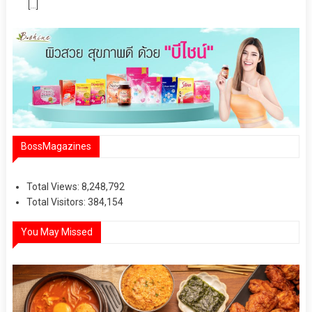
[…]
BossMagazines
Total Views:
8,248,792
Total Visitors:
384,154
You May Missed