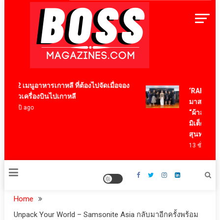
Skip
to
content
BossMagazinesThailand
12 เมนูอาหารเกาหลี ที่ต้องไปจัดเมื่อจอง
‘RAKSAPHAN’
ตั๋วเครื่องบินไปเกาหลี
มาสเตอร์พีซค
4 ปี ago
“ผ้าลายน้ำไหล
มิเต็ด ถ่ายทอด
สุนทรียภาพร
13 ชั่วโมง ago
Home
Unpack Your World – Samsonite Asia กลับมาอีกครั้งพร้อม