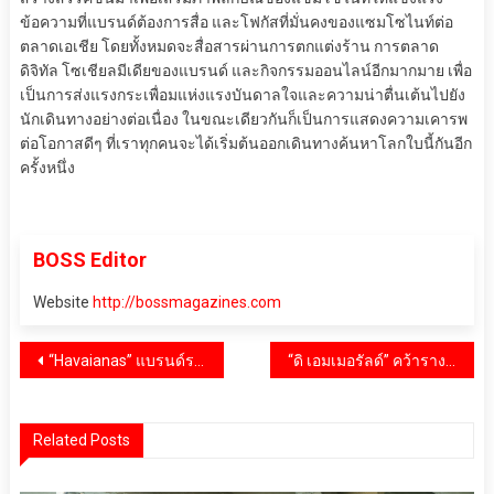
ข้อความที่แบรนด์ต้องการสื่อ และโฟกัสที่มั่นคงของแซมโซไนท์ต่อ
ตลาดเอเชีย โดยทั้งหมดจะสื่อสารผ่านการตกแต่งร้าน การตลาด
ดิจิทัล โซเชียลมีเดียของแบรนด์ และกิจกรรมออนไลน์อีกมากมาย เพื่อ
เป็นการส่งแรงกระเพื่อมแห่งแรงบันดาลใจและความน่าตื่นเต้นไปยัง
นักเดินทางอย่างต่อเนื่อง ในขณะเดียวกันก็เป็นการแสดงความเคารพ
ต่อโอกาสดีๆ ที่เราทุกคนจะได้เริ่มต้นออกเดินทางค้นหาโลกใบนี้กันอีก
ครั้งหนึ่ง
BOSS Editor
Website
http://bossmagazines.com
แนะแนว
“Havaianas” แบรนด์รองเท้าแตะสัญชาติบราซิลที่มอบความสนุกในทุกก้าวของทุกไลฟ์สไตล์การใช้ชีวิต
“ดิ เอมเมอรัลด์” คว้ารางวัล “โรงแรมดีเด่นในด้านการบริหารที่มีคุณภาพเป็นเลิศ
เรื่อง
Related Posts