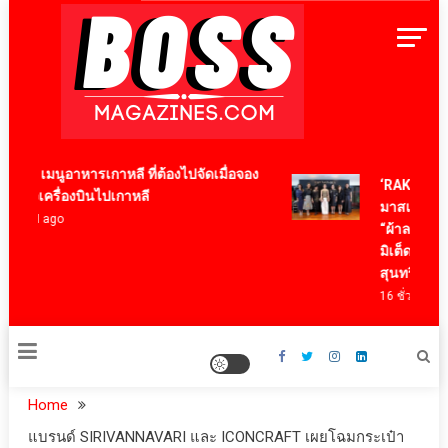
Skip
to
content
BossMagazinesThailand
2 เมนูอาหารเกาหลี ที่ต้องไปจัดเมื่อจอง
‘RAKSAPHAN’ 
ั๋วเครื่องบินไปเกาหลี
มาสเตอร์พีซคอ
 ปี ago
“ผ้าลายน้ำไหล” 
มิเต็ด ถ่ายทอดภู
สุนทรียภาพระด
16 ชั่วโมง ago
Home
แบรนด์ SIRIVANNAVARI และ ICONCRAFT เผยโฉมกระเป๋า