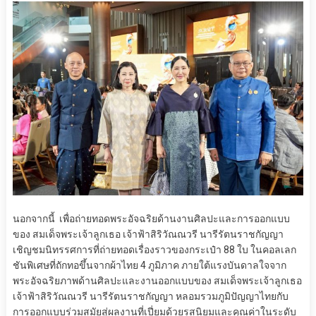
นอกจากนี้ เพื่อถ่ายทอดพระอัจฉริยด้านงานศิลปะและการออกแบบ
ของ สมเด็จพระเจ้าลูกเธอ เจ้าฟ้าสิริวัณณวรี นารีรัตนราชกัญญา
เชิญชมนิทรรศการที่ถ่ายทอดเรื่องราวของกระเป๋า 88 ใบ ในคอลเลก
ชันพิเศษที่ถักทอขึ้นจากผ้าไทย 4 ภูมิภาค ภายใต้แรงบันดาลใจจาก
พระอัจฉริยภาพด้านศิลปะและงานออกแบบของ สมเด็จพระเจ้าลูกเธอ
เจ้าฟ้าสิริวัณณวรี นารีรัตนราชกัญญา หลอมรวมภูมิปัญญาไทยกับ
การออกแบบร่วมสมัยสู่ผลงานที่เปี่ยมด้วยรสนิยมและคุณค่าในระดับ