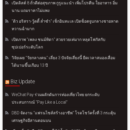
เปิดลิสต์ 8 ถั่วดีต่อสุขภาพ กูรูแนะนำ เพิ่มโปรตีน-ใยอาหาร อิ่ม
นาน แถมราคาไม่แพง
"ดิว อริสรา-วู้ดดี้ ล่ำซำ" เช็กอินทะเล เปิดช็อตจูบกลางชายหาด
หวานฉ่ำมาก
เปิดภาพ "เพลง ชนม์ทิดา" สวยรวยเท่มาก หลุดโฟกัสกับ
ซุปเปอร์ระดับโลก
วิจัยเผย "วัยกลางคน" เลี่ยง 3 ปัจจัยเสี่ยงนี้ ยืดเวลาสมองเสื่อม
ได้นานขึ้นเกือบ 13 ปี
Biz Update
WeChat Pay ร่วมผลักดันการท่องเที่ยวไทย ยกระดับ
ประสบการณ์ "Pay Like a Local"
DBD จัดงาน "แฟรนไชส์สร้างอาชีพ" โรดโชว์ครั้งที่ 3 กระตุ้น
เศรษฐกิจอีสานตอนบน