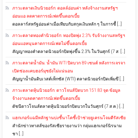
ภาวะตลาดเงินนิวยอร์ก: ดอลล์อ่อนค่า หลังจ้างงานสหรัฐฯ
อ่อนแอ ลดคาดการณ์เฟดขึ้นดอกเบี้ย
ดอลลาร์สหรัฐอ่อนค่าเมื่อเทียบกับสกุลเงินหลัก ๆ ในการซื้ […]
ภาวะตลาดทองคำนิวยอร์ก: ทองปิดพุ่ง 2.3% รับจ้างงานสหรัฐฯ
อ่อนแอหนุนคาดการณ์เฟดไม่ขึ้นดอกเบี้ย
สัญญาทองคำตลาดนิวยอร์กปิดพุ่งขึ้น 2.3% ในวันศุกร์ (7 ส. […]
ภาวะตลาดน้ำมัน: น้ำมัน WTI ปิดบวก 89 เซนต์ หลังการเจรจา
เปิดช่องแคบฮอร์มุซยังไม่แน่นอน
สัญญาน้ำมันดิบเวสต์เท็กซัส (WTI) ตลาดนิวยอร์กปิดเพิ่มขึ […]
ภาวะตลาดหุ้นนิวยอร์ก: ดาวโจนส์ปิดบวก 151.83 จุด ข้อมูล
จ้างงานลดคาดการณ์เฟดขึ้นดอกเบี้ย
ดัชนีดาวโจนส์ตลาดหุ้นนิวยอร์กปิดบวกในวันศุกร์ (7 ส.ค.) […]
แฮกเกอร์แฉมีหลักฐานบ่งชี้นาโตชี้เป้าช่วยยูเครนโจมตีรัสเซีย
สำนักข่าวทาสส์ของรัสเซียรายงานว่า กลุ่มแฮกเกอร์นิรนาม
ชา […]