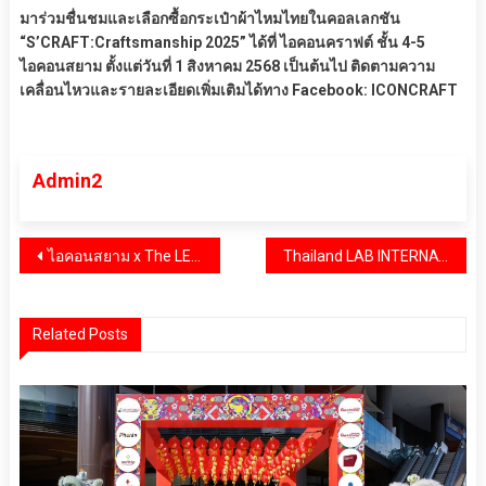
มาร่วมชื่นชมและเลือกซื้อกระเป๋าผ้าไหมไทยในคอลเลกชัน
“S’CRAFT:Craftsmanship 2025” ได้ที่ ไอคอนคราฟต์ ชั้น 4-5
ไอคอนสยาม ตั้งแต่วันที่ 1 สิงหาคม 2568 เป็นต้นไป ติดตามความ
เคลื่อนไหวและรายละเอียดเพิ่มเติมได้ทาง Facebook: ICONCRAFT
Admin2
แนะแนว
ไอคอนสยาม x The LEGO Group เปิดตัว LEGO® ONE PIECE ครั้งแรกในโลก! สาวกโจรสลัดหมวกฟางแห่ร่วมผจญภัยที่ริมแม่น้ำเจ้าพระยา
Thailand LAB INTERNATIONAL 2025 ยกระดับห้องปฏิบัติการและนวัตกรรม สู่อนาคตเศรษฐกิจไทย
เรื่อง
Related Posts