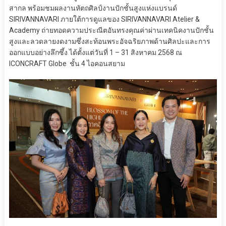
สากล พร้อมชมผลงานหัตถศิลป์งานปักชั้นสูงแห่งแบรนด์
SIRIVANNAVARI ภายใต้การดูแลของ SIRIVANNAVARI Atelier &
Academy ถ่ายทอดความประณีตอันทรงคุณค่าผ่านเทคนิคงานปักชั้น
สูงและลวดลายงดงามซึ่งสะท้อนพระอัจฉริยภาพด้านศิลปะและการ
ออกแบบอย่างลึกซึ้ง ได้ตั้งแต่วันที่ 1 – 31 สิงหาคม 2568 ณ
ICONCRAFT Globe ชั้น 4 ไอคอนสยาม