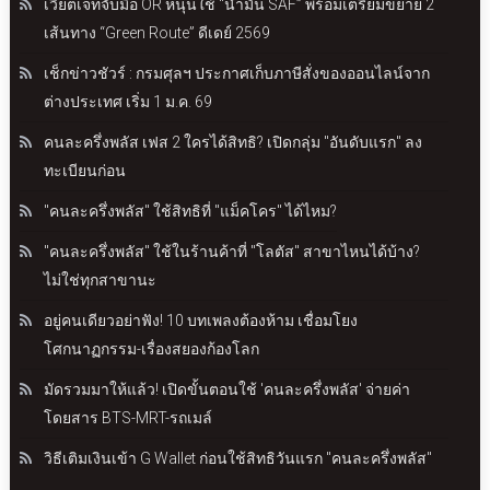
เวียตเจ็ทจับมือ OR หนุนใช้ “น้ำมัน SAF” พร้อมเตรียมขยาย 2
เส้นทาง “Green Route” ดีเดย์ 2569
เช็กข่าวชัวร์ : กรมศุลฯ ประกาศเก็บภาษีสั่งของออนไลน์จาก
ต่างประเทศ เริ่ม 1 ม.ค. 69
คนละครึ่งพลัส เฟส 2 ใครได้สิทธิ? เปิดกลุ่ม "อันดับแรก" ลง
ทะเบียนก่อน
"คนละครึ่งพลัส" ใช้สิทธิที่ "แม็คโคร" ได้ไหม?
"คนละครึ่งพลัส" ใช้ในร้านค้าที่ "โลตัส" สาขาไหนได้บ้าง?
ไม่ใช่ทุกสาขานะ
อยู่คนเดียวอย่าฟัง! 10 บทเพลงต้องห้าม เชื่อมโยง
โศกนาฏกรรม-เรื่องสยองก้องโลก
มัดรวมมาให้แล้ว! เปิดขั้นตอนใช้ 'คนละครึ่งพลัส' จ่ายค่า
โดยสาร BTS-MRT-รถเมล์
วิธีเติมเงินเข้า G Wallet ก่อนใช้สิทธิวันแรก "คนละครึ่งพลัส"