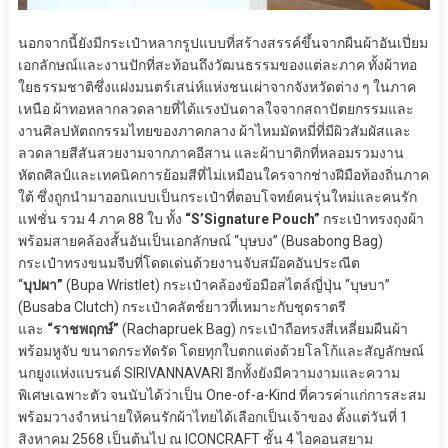
นอกจากนี้ยังมีกระเป๋าหลากรูปแบบที่สร้างสรรค์ขึ้นจากผืนผ้าอันเปี่ยม
เอกลักษณ์และงานปักที่สะท้อนถึงวัฒนธรรมของแต่ละภาค ทั้งผ้าทอ
ใยธรรมชาติซึ่งแฝงมนตร์เสน่ห์แห่งชนเผ่าจากจังหวัดต่าง ๆ ในภาค
เหนือ ผ้าทอหลากลวดลายที่ได้แรงบันดาลใจจากสถาปัตยกรรมและ
งานศิลปหัตถกรรมไทยของภาคกลาง ผ้าไหมมัดหมี่ที่มีผิวสัมผัสและ
ลวดลายสีสันสวยงามจากภาคอีสาน และผ้าบาติกที่หลอมรวมงาน
หัตถศิลป์และเทคนิคการย้อมสีที่ไม่เหมือนใครจากช่างฝีมือท้องถิ่นภาค
ใต้ ซึ่งถูกนำมาออกแบบเป็นกระเป๋าที่ตอบโจทย์คนรุ่นใหม่และคนรัก
แฟชั่น รวม 4 ภาค 88 ใบ ทั้ง
“S’Signature Pouch”
กระเป๋าทรงถุงผ้า
พร้อมสายคล้องสั้นอันเป็นเอกลักษณ์ “บุษบง” (Busabong Bag)
กระเป๋าทรงขนมจีบที่โดดเด่นด้วยงานจับสม๊อคอันประณีต
“
บุปผา”
(Bupa Wristlet) กระเป๋าคล้องข้อมือสไตล์ญี่ปุ่น “บุษบา”
(Busaba Clutch) กระเป๋าคลัตช์ยาวที่เหมาะกับชุดราตรี
และ
“ราชพฤกษ์”
(Rachapruek Bag) กระเป๋าถือทรงสี่เหลี่ยมผืนผ้า
พร้อมหูจับ ขนาดกระทัดรัด โดยทุกใบตกแต่งด้วยโลโก้และสัญลักษณ์
นกยูงแห่งแบรนด์ SIRIVANNAVARI อีกทั้งยังมีความงามและความ
พิเศษเฉพาะตัว จนนับได้ว่าเป็น One-of-a-Kind ที่ควรค่าแก่การสะสม
พร้อมวางจำหน่ายให้คนรักผ้าไทยได้เลือกเป็นเจ้าของ ตั้งแต่วันที่ 1
สิงหาคม 2568 เป็นต้นไป ณ ICONCRAFT ชั้น 4 ไอคอนสยาม