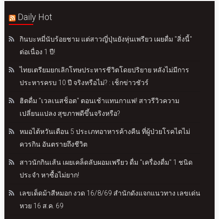
Daily Hot
กินบะหมี่นับร้อยชาม แต่สาวญี่ปุ่นยังหุ่นเพรียว เผยดื่ม "สิ่งนี้"
ต่อเนื่อง 1 ปี!
ไทยเตรียมยกเลิกโทษประหารชีวิตโดยปริยาย หลังไม่มีการ
ประหารครบ 10 ปี จริงหรือไม่? : เช็กข่าวชัวร์
ฮิตดื่ม "เวลเนสช็อต" ตอนเช้าแทนกาแฟ! สาวรีวิวความ
เปลี่ยนแปลง สุขภาพดีขึ้นจริงหรือ?
หมอไต้หวันเตือน 5 ประเภทอาหารค้างคืน ที่ผู้ป่วยโรคไตไม่
ควรกิน อันตรายถึงชีวิต
สาวนักกินเส้น เผยเคล็ดลับผอมเพรียว ดื่ม "เครื่องดื่ม" 1 ชนิด
ประจำ หาซื้อไม่ยาก!
เลขเด็ดม้าสีหมอก งวด 16/8/69 สำนักดังแจกแนวทาง เลขเด่น
หวย 16 ส.ค. 69