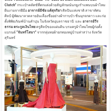
Clutch”
กระเป๋าคลัตช์ที่ตกแต่งด้วยสัญลักษณ์นกยูงรำแพนบนผ้าไหม
ผืนงามจากฝีมือ
อาจารย์มีชัย แต้สุจริยา
ศิลปินแห่งชาติ สาขาทัศน
ศิลป์ ผู้พัฒนาลวดลายอันเลื่องชื่ออย่างผ้ากาบบัว ซิ่นมุกจกดาว และก่อ
ตั้งพิพิธภัณฑ์บ้านคำปุน ในจังหวัดอุบลราชธานี และ
อาจารย์วีร
ธรรม ตระกูลเงินไทย
ครูศิลป์ของแผ่นดิน บรมครูผ้าไหมไทยผู้ก่อตั้ง
แบรนด์
“จันทร์โสมา”
จากกลุ่มทอผ้ายกทองหมู่บ้านท่าสว่าง จังหวัด
สุรินทร์