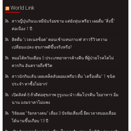
World Link
สาวญี่ปุ่นกินบะหมี่นับร้อยชาม แต่ยังหุ่นเพรียว เผยดื่ม "สิ่งนี้"
ต่อเนื่อง 1 ปี
ฮิตดื่ม "เวลเนสช็อต" ตอนเช้าแทนกาแฟ! สาวรีวิวความ
เปลี่ยนแปลง สุขภาพดีขึ้นจริงหรือ?
หมอไต้หวันเตือน 5 ประเภทอาหารค้างคืน ที่ผู้ป่วยโรคไตไม่
ควรกิน อันตรายถึงชีวิต
สาวนักกินเส้น เผยเคล็ดลับผอมเพรียว ดื่ม "เครื่องดื่ม" 1 ชนิด
ประจำ หาซื้อไม่ยาก!
เปิดลิสต์ 8 ถั่วดีต่อสุขภาพ กูรูแนะนำ เพิ่มโปรตีน-ใยอาหาร อิ่ม
นาน แถมราคาไม่แพง
วิจัยเผย "วัยกลางคน" เลี่ยง 3 ปัจจัยเสี่ยงนี้ ยืดเวลาสมองเสื่อม
ได้นานขึ้นเกือบ 13 ปี