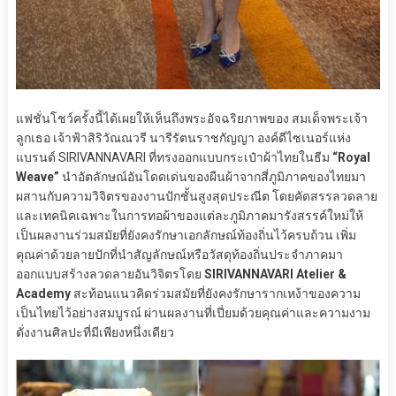
แฟชั่นโชว์ครั้งนี้ได้เผยให้เห็นถึงพระอัจฉริยภาพของ สมเด็จพระเจ้า
ลูกเธอ เจ้าฟ้าสิริวัณณวรี นารีรัตนราชกัญญา องค์ดีไซเนอร์แห่ง
แบรนด์ SIRIVANNAVARI ที่ทรงออกแบบกระเป๋าผ้าไทยในธีม
“Royal
Weave”
นำอัตลักษณ์อันโดดเด่นของผืนผ้าจากสี่ภูมิภาคของไทยมา
ผสานกับความวิจิตรของงานปักชั้นสูงสุดประณีต โดยคัดสรรลวดลาย
และเทคนิคเฉพาะในการทอผ้าของแต่ละภูมิภาคมารังสรรค์ใหม่ให้
เป็นผลงานร่วมสมัยที่ยังคงรักษาเอกลักษณ์ท้องถิ่นไว้ครบถ้วน เพิ่ม
คุณค่าด้วยลายปักที่นำสัญลักษณ์หรือวัสดุท้องถิ่นประจำภาคมา
ออกแบบสร้างลวดลายอันวิจิตรโดย
SIRIVANNAVARI Atelier &
Academy
สะท้อนแนวคิดร่วมสมัยที่ยังคงรักษารากเหง้าของความ
เป็นไทยไว้อย่างสมบูรณ์ ผ่านผลงานที่เปี่ยมด้วยคุณค่าและความงาม
ดั่งงานศิลปะที่มีเพียงหนึ่งเดียว