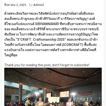
by
สิงหาคม 2, 2025
Admin2
ด้วยพระอัจฉริยภาพและวิสัยทัศน์แห่งการอนุรักษ์อย่างยั่งยืนของ
สมเด็จพระเจ้าลูกเธอ เจ้าฟ้าสิริวัณณวรี นารีรัตนราชกัญญา องค์
ดีไซเนอร์แห่งแบรนด์ SIRIVANNAVARI ที่ทรงสืบสานพระราชปณิธาน
ของ สมเด็จพระนางเจ้าสิริกิติ์ พระบรมราชินีนาถ พระบรมราชชนนี
พันปีหลวง ในการพัฒนาผืนผ้าและงานหัตถกรรมจากภูมิปัญญาไทย
เกิดเป็น “S’CRAFT: Craftsmanship 2025” คอลเลกชันกระเป๋าผ้า
ไทยที่ร่วมรังสรรค์ขึ้นโดย ไอคอนคราฟต์ (ICONCRAFT) พื้นที่แห่ง
แรงบันดาลใจ แหล่งรวมงานคราฟต์สร้างสรรค์จากช่างฝีมือไทยที่
ใหญ่ที่สุด
Thank you for reading this post, don't forget to subscribe!