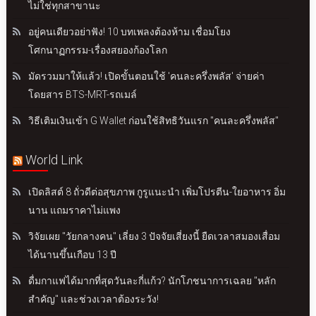
ไม่ใช่ทุกสาขานะ
อยู่คนเดียวอย่าฟัง! 10 บทเพลงต้องห้าม เชื่อมโยง
โศกนาฏกรรม-เรื่องสยองก้องโลก
มัดรวมมาให้แล้ว! เปิดขั้นตอนใช้ 'คนละครึ่งพลัส' จ่ายค่า
โดยสาร BTS-MRT-รถเมล์
วิธีเติมเงินเข้า G Wallet ก่อนใช้สิทธิวันแรก "คนละครึ่งพลัส"
World Link
เปิดลิสต์ 8 ถั่วดีต่อสุขภาพ กูรูแนะนำ เพิ่มโปรตีน-ใยอาหาร อิ่ม
นาน แถมราคาไม่แพง
วิจัยเผย "วัยกลางคน" เลี่ยง 3 ปัจจัยเสี่ยงนี้ ยืดเวลาสมองเสื่อม
ได้นานขึ้นเกือบ 13 ปี
ดื่มกาแฟได้มากที่สุดวันละกี่แก้ว? นักโภชนาการเฉลย "หลัก
สำคัญ" และช่วงเวลาต้องระวัง!