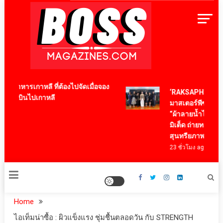
Skip
to
content
BossMagazinesThailand
นูอาหารเกาหลี ที่ต้องไปจัดเมื่อจอง
‘RAKSAPHAN’ เปิด
รื่องบินไปเกาหลี
มาสเตอร์พีซคอลเลกช
go
“ผ้าลายน้ำไหล” สู่ช
มิเต็ด ถ่ายทอดภูมิปัญ
สุนทรียภาพระดับสา
23 ชั่วโมง ago
Home
ไอเท็ม​น่าซื้อ​ : ผิวแข็งแรง ชุ่มชื้นตลอดวัน กับ STRENGTH