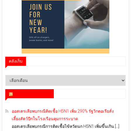
คลังเก็บ
คลัง
เก็บ
สำนักข่าว infoquest
ออสเตรเลียพบกรณีติดเชื้อ H5N1 เพิ่ม 290% รัฐวิกตอเรียสั่ง
เลี้ยงสัตว์ปีกในโรงเรือนคุมการระบาด
ออสเตรเลียพบกรณีการติดเชื้อไข้หวัดนก H5N1 เพิ่มขึ้นเกิน […]