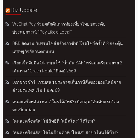
Biz Update
WeChat Pay ร่วมผลักดันการท่องเที่ยวไทย ยกระดับ
ประสบการณ์ "Pay Like a Local"
DBD จัดงาน "แฟรนไชส์สร้างอาชีพ" โรดโชว์ครั้งที่ 3 กระตุ้น
เศรษฐกิจอีสานตอนบน
เวียตเจ็ทจับมือ OR หนุนใช้ “น้ำมัน SAF” พร้อมเตรียมขยาย 2
เส้นทาง “Green Route” ดีเดย์ 2569
เช็กข่าวชัวร์ : กรมศุลฯ ประกาศเก็บภาษีสั่งของออนไลน์จาก
ต่างประเทศ เริ่ม 1 ม.ค. 69
คนละครึ่งพลัส เฟส 2 ใครได้สิทธิ? เปิดกลุ่ม "อันดับแรก" ลง
ทะเบียนก่อน
"คนละครึ่งพลัส" ใช้สิทธิที่ "แม็คโคร" ได้ไหม?
"คนละครึ่งพลัส" ใช้ในร้านค้าที่ "โลตัส" สาขาไหนได้บ้าง?