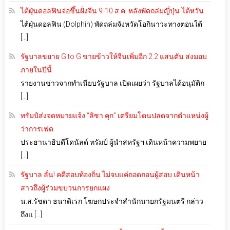
ไต้ฝุ่นดอลฟินจ่อขึ้นฝั่งจีน 9-10 ส.ค. หลังพัดถล่มญี่ปุ่น-ไต้หวัน
ไต้ฝุ่นดอลฟิน (Dolphin) พัดถล่มจังหวัดโอกินาวะทางตอนใต้
[…]
รัฐบาลขยาย G to G ขายข้าวให้จีนเพิ่มอีก 2.2 แสนตัน ส่งมอบ
ภายในปีนี้
รายงานข่าวจากทำเนียบรัฐบาล เปิดเผยว่า รัฐบาลได้อนุมัติก
[…]
ทรัมป์ส่งจดหมายแจ้ง “ลิซา คุก” เตรียมโดนปลดจากตำแหน่งผู้
ว่าการเฟด
ประธานาธิบดีโดนัลด์ ทรัมป์ ผู้นำสหรัฐฯ เดินหน้าความพยาย
[…]
รัฐบาล ลั่น! คดีสอบท้องถิ่น ไม่จบแค่ถอดถอนผู้สอบ เดินหน้า
สาวถึงผู้ร่วมขบวนการยกแผง
น.ส.รัชดา ธนาดิเรก โฆษกประจำสำนักนายกรัฐมนตรี กล่าว
ถึงแ […]