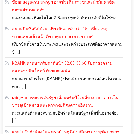
ข้อตกลงยูเครน-สหรัฐฯ อาจช่วยฟื้นการขนส่งน้ำมันคาซัค
สถานผ่านทะเลดำ
ยูเครนตกลงที่จะไม่โจมตีเรือบรรทุกน้ำมันบางลำที่ไม่ใช่ขอ […]
สนามบินซิดนีย์ป่วน! เที่ยวบินล่าช้ากว่า 150 เที่ยว เหตุ
ขาดแคลนเจ้าหน้าที่ควบคุมจราจรทางอากาศ
เที่ยวบินทั้งภายในประเทศและระหว่างประเทศที่ออกจากสนาม
บิ […]
KBANK คาดบาทสัปดาห์หน้า 32.80-33.60 จับตาสงคราม
ตอ.กลาง ฟันโฟลว์ ถ้อยแถลงเฟด
ธนาคารกสิกรไทย (KBANK) ประเมินกรอบการเคลื่อนไหวของ
ค่าเง […]
ผู้บัญชาการทหารสหรัฐฯ เตือนทรัมป์โจมตีทางอากาศอาจไม่
บรรลุเป้าหมาย แนะหาทางยุติสงครามอิหร่าน
กระแสต่อต้านสงครามกับอิหร่านในสหรัฐฯ เพิ่มขึ้นอย่างต่อเ
[…]
ศาลไม่รับคำฟ้อง “นพ.สรณ” เหตุยังไม่เสียหาย ระบุชัดนายกฯ