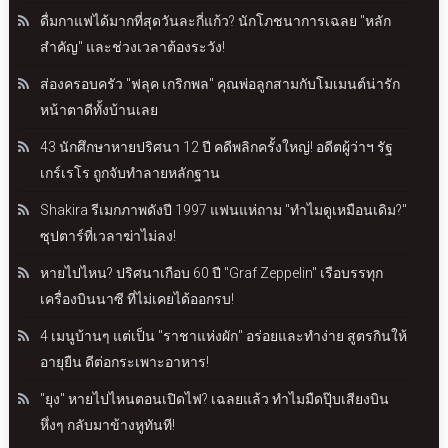
ดื่มกาแฟได้มากที่สุดวันละกี่แก้ว? นักโภชนาการเฉลย "หลัก
สำคัญ" และช่วงเวลาต้องระวัง!
ส่องครอบครัว "ฟลุค เกริกพล" คุณพ่อลูกสามกับโมเมนต์น่ารัก
หน้าตาดีทั้งบ้านเลย
43 นักศึกษาหายปริศนา 12 ปี คดีพลิกครั้งใหญ่! อดีตผู้ว่าฯ รัฐ
เกร์เรโร ถูกจับทำลายหลักฐาน
Shakira รีเมกภาพดังปี 1997 แฟนแห่ถาม "ทำไมดูเหมือนเดิม?"
ซุปตาร์ที่เวลาฆ่าไม่ลง!
หายไปไหน? ปริศนาเกือบ 60 ปี "Graf Zeppelin" เรือบรรทุก
เครื่องบินนาซี ที่ไม่เคยได้ออกรบ!
4 เมนูบ้านๆ แต่เป็น "ราชาแห่งผัก" อร่อยและทำง่าย สูตรกินให้
อายุยืน ดีต่อกระเพาะอาหาร!
"ยุง" หายไปไหนตอนเปิดไฟ? เฉลยแล้ว ทำไมมืดปุ๊บเสียงบิน
หึ่งๆ กลับมาข้างหูทันที!