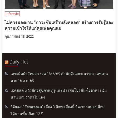
Lifestyle
ไม่ควรมองผ่าน “ภาวะซึมเศร้าหลังคลอด” สร้างการรับรู้และ
ความเข้าใจให้แก่คุณพ่อคุณแม่
กุมภาพันธ์ 13, 2022
Daily Hot
เลขเด็ดม้าสีหมอก งวด 16/8/69 สำนักดังแจกแนวทาง เลขเด่น
หวย 16 ส.ค. 69
เปิดลิสต์ 8 ถั่วดีต่อสุขภาพ กูรูแนะนำ เพิ่มโปรตีน-ใยอาหาร อิ่ม
นาน แถมราคาไม่แพง
วิจัยเผย "วัยกลางคน" เลี่ยง 3 ปัจจัยเสี่ยงนี้ ยืดเวลาสมองเสื่อม
ได้นานขึ้นเกือบ 13 ปี