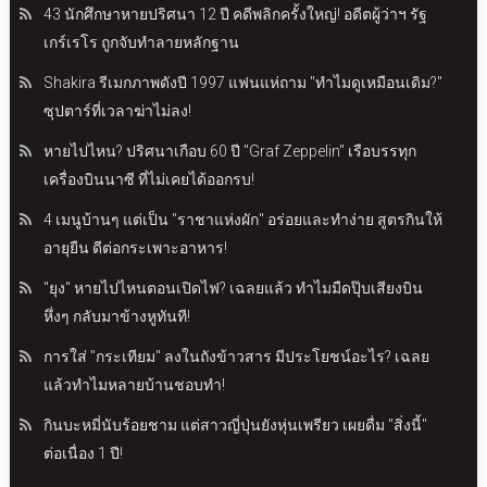
43 นักศึกษาหายปริศนา 12 ปี คดีพลิกครั้งใหญ่! อดีตผู้ว่าฯ รัฐ
เกร์เรโร ถูกจับทำลายหลักฐาน
Shakira รีเมกภาพดังปี 1997 แฟนแห่ถาม "ทำไมดูเหมือนเดิม?"
ซุปตาร์ที่เวลาฆ่าไม่ลง!
หายไปไหน? ปริศนาเกือบ 60 ปี "Graf Zeppelin" เรือบรรทุก
เครื่องบินนาซี ที่ไม่เคยได้ออกรบ!
4 เมนูบ้านๆ แต่เป็น "ราชาแห่งผัก" อร่อยและทำง่าย สูตรกินให้
อายุยืน ดีต่อกระเพาะอาหาร!
"ยุง" หายไปไหนตอนเปิดไฟ? เฉลยแล้ว ทำไมมืดปุ๊บเสียงบิน
หึ่งๆ กลับมาข้างหูทันที!
การใส่ "กระเทียม" ลงในถังข้าวสาร มีประโยชน์อะไร? เฉลย
แล้วทำไมหลายบ้านชอบทำ!
กินบะหมี่นับร้อยชาม แต่สาวญี่ปุ่นยังหุ่นเพรียว เผยดื่ม "สิ่งนี้"
ต่อเนื่อง 1 ปี!