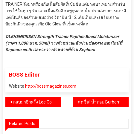
TRAINER จึงมาพร้อมกับเนื้อสัมผัสที่เข้มข้นแต่บางเบาเหมาะสำหรับ
การใช้ในทุก ๆ วัน และเนื้อครีมสีชมพูกุหลาบนั้น ปราศจากการแต่งสี
แต่เป็นสีของส่วนผสมอย่าง วิตามิน บี 12 เติมเต็มและเสริมเกราะ
ป้องกันผิวของคุณ เพื่อ Ole Glow ที่แข็งแรงที่สุด
OLEHENRIKSEN Strength Trainer Peptide Boost Moisturizer
(ราคา 1,800 บาท, 50ml) วางจำหน่ายแล้วผ่านช่องทาง ออนไลน์ที่
Sephora.co.th และจะวางจำหน่ายที่ร้าน Sephora
BOSS Editor
Website
http://bossmagazines.com
แนะแนว
กลับมา​อีก​ครั้ง​ Lee Cooper® ยีนส์ระดับตำนานจากอังกฤษ ให้คุณเป็นแบบที่คุณเป็น My Denim My Rules
สดชื่น! น้ำหอม Burberry Her Eau de Toilette กลิ่นหอมแนวโมเดิร์นสำหรับผู้หญิงยุคใหม่ ซึ่งเป็นน้ำหอมใหม่ล่าสุดจากคอลเลคชั่น Burberry Her
เรื่อง
Related Posts