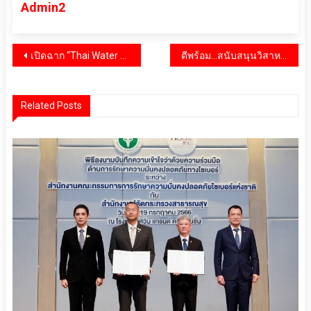
Admin2
แนะแนว
เปิดฉาก “Thai Water Expo และ Water Forum 2026” ฉลอง 10 ปีแห่งความสำเร็จ ตอกย้ำบทบาทศูนย์กลางเทคโนโลยีและนวัตกรรมด้านน้ำของภูมิภาค
ดีพร้อม…สนับสนุนวิสาหกิจไทย พร้อมต่อยอดธุรกิจ เพื่อพัฒนาผลิตภัณฑ์ชุมชน
เรื่อง
Related Posts