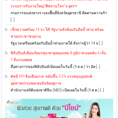
ระบบรางรับงานใหญ่”พืชสวนโลก”จ.อุดรฯ
กรมการขนส่งทางรางลงพื้นที่จังหวัดอุดรธานี ติดตามความก้า
[…]
เช็กความพร้อม 14 จว.ใต้! รัฐบาลสั่งซ้อมรับมือน้ำท่วม พร้อม
ช่วยประชาชนด่วน
รัฐบาลเตรียมพร้อมรับมือน้ำท่วมภาคใต้ สั่งการผู้ว่า 14 จ […]
ฟิลิปปินส์เตือนภัยมรสุม-พายุหมุนถล่ม 8 ภูมิภาค ยอดดับ 6 เจ็บ
7 สั่งเร่งอพยพ
สื่อทางการของฟิลิปปินส์เปิดเผยในวันนี้ (9 ส.ค.) ว่า อิท […]
ดัชนี PPI จีนเดือนก.ค. ขยับขึ้น 3.5% แรงหนุนอุปสงค์
อุตสาหกรรมชดเชยปัจจัยฤดูกาล
สำนักงานสถิติแห่งชาติจีน (NBS) เปิดเผยในวันนี้ (9 ส.ค.) […]