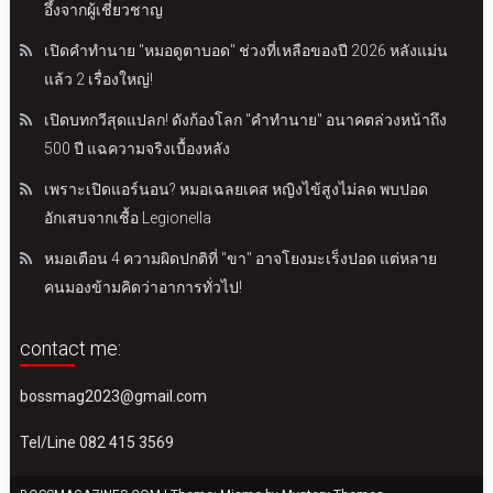
อึ้งจากผู้เชี่ยวชาญ
เปิดคำทำนาย "หมอดูตาบอด" ช่วงที่เหลือของปี 2026 หลังแม่น
แล้ว 2 เรื่องใหญ่!
เปิดบทกวีสุดแปลก! ดังก้องโลก "คำทำนาย" อนาคตล่วงหน้าถึง
500 ปี แฉความจริงเบื้องหลัง
เพราะเปิดแอร์นอน? หมอเฉลยเคส หญิงไข้สูงไม่ลด พบปอด
อักเสบจากเชื้อ Legionella
หมอเตือน 4 ความผิดปกติที่ "ขา" อาจโยงมะเร็งปอด แต่หลาย
คนมองข้ามคิดว่าอาการทั่วไป!
contact me:
bossmag2023@gmail.com
Tel/Line 082 415 3569