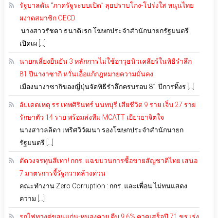
รัฐบาลดัน “ภาครัฐระบบเปิด” ลุยปราบโกง-โปร่งใส หนุนไทย
ผงาดสมาชิก OECD
นางสาวรัชดา ธนาดิเรก โฆษกประจำสำนักนายกรัฐมนตรี
เปิดเผ […]
นายกเลี่ยงยืนยัน 3 หลักการไม่ใช้อาวุธนิวเคลียร์ในพิธีรำลึก
81 ปีนางาซากิ หวั่นเอื้อแก้กฎหมายความมั่นคง
เมืองนางาซากิของญี่ปุ่นจัดพิธีรำลึกครบรอบ 81 ปีการทิ้งร […]
อัปเดตเหตุ รร.เทพศิรินทร์ นนทบุรี เสียชีวิต 9 ราย เจ็บ 27 ราย
รักษาตัว 14 ราย พร้อมส่งทีม MCATT เยียวยาจิตใจ
นางสาวลลิดา เพริศวิวัฒนา รองโฆษกประจำสำนักนายก
รัฐมนตรี […]
ตัดวงจรทุนสีเทา! กกร. แฉขบวนการซื้อขายสัญชาติไทย เสนอ
7 มาตรการจี้รัฐกวาดล้างด่วน
คณะทำงาน Zero Corruption : กกร. และเพื่อน ไม่ทนแสดง
ความ […]
รถไฟทางคู่ขอนแก่น-หนองคาย คืบ 9.6% คาดเสร็จปี 71 ขร.เร่ง