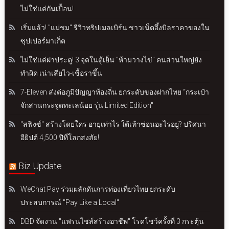
ไม่ใช่แค่กันเปื้อน!
เริ่มแล้ว! "แม่ชม" รีวิวทริปเมลเบิร์น ชาวเน็ตอึ้งบิลราคาของใน
ซุปเปอร์มาเก็ต
ไม่ใช่แค่ฝาประตู! 3 จุดในตู้เย็น "ห้ามวางไข่" คนส่วนใหญ่ยัง
ทำผิด เน่าเสียไว-เชื้อราขึ้น
7-Eleven ส่งต่อภูมิปัญญาท้องถิ่น ยกระดับของฝากไทย “กระเป๋า
จักสานกระจูดทะเลน้อย รุ่น Limited Edition"
"สฟิงซ์" สร้างโดยใคร อายุเท่าไร ใต้เท้าซ่อนอะไรอยู่? ปริศนา
อียิปต์ 4,500 ปีที่โลกสงสัย!
Biz Update
WeChat Pay ร่วมผลักดันการท่องเที่ยวไทย ยกระดับ
ประสบการณ์ "Pay Like a Local"
DBD จัดงาน "แฟรนไชส์สร้างอาชีพ" โรดโชว์ครั้งที่ 3 กระตุ้น