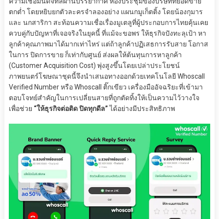
ความเชื่อมั่นดิจิทัลผ่านบรรยากาศ ห้องประชุมของบริษัทที่ยอดขาย
ตกต่ำ โดยหยิบยกตัวละครจำลองอย่าง แผนกมูเก็ตติ้ง โดยน้องกุมาร
และ นกสาริกา สะท้อนความเชื่อเรื่องมูเตลูที่ผู้ประกอบการไทยคุ้นเคย
ควบคู่กับปัญหาที่เจอจริงในยุคนี้ ที่แม้จะขอพร ให้ธุรกิจปังทะลุเป้า หา
ลูกค้าคุณภาพมาได้มากเท่าไหร่ แต่ถ้าลูกค้าปฏิเสธการรับสาย โอกาส
ในการ ปิดการขาย ก็เท่ากับศูนย์ ส่งผลให้ต้นทุนการหาลูกค้า
(Customer Acquisition Cost) พุ่งสูงขึ้นโดยเปล่าประโยชน์
ภาพยนตร์โฆษณาชุดนี้จึงนำเสนอทางออกด้วยเทคโนโลยี Whoscall
Verified Number หรือ Whoscall ติ๊กเขียว เครื่องมืออัจฉริยะที่เข้ามา
ตอบโจทย์สำคัญในการเปลี่ยนสายที่ถูกตัดทิ้งให้เป็นความไว้วางใจ
เพื่อช่วย
“ให้ธุรกิจต่อติด ปิดทุกดีล”
ได้อย่างมีประสิทธิภาพ