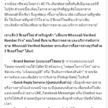
จากมิจฉาชีพ คนไทยกว่า 40.1% เลือกตัดสายทิ้งทันทีเมื่อเจอเบอร์ที่
ไม่รู้จัก ตัวเลขนี้สะท้อนโอกาส ทางธุรกิจที่สูญเสียไปมหาศาล
Whoscall ติ๊กเขียว จึงถูกพัฒนาขึ้นภายใต้แนวคิด เปลี่ยนสายที่ถูกตัด
ทิ้ง ให้เป็นสายที่ลูกค้าไว้ใจ ผ่าน 3 ฟีเจอร์ใหม่ที่จะเข้ามาเพิ่ม
ประสิทธิภาพให้แก่ทีมขาย ทีมการตลาด และบริการ หลังการขาย”
เจาะลึก 3 ฟีเจอร์ใหม่ สำหรับลูกค้า “แพ็กเกจ Whoscall Verified
Number Pro” ตอบโจทย์ ทีมขาย ทีมการตลาด และบริการหลังการ
ขาย Whoscall Verified Number ยกระดับการสื่อสารทางธุรกิจด้วย
3 ฟีเจอร์ใหม่* ได้แก่:
• Brand Banner (แบนเนอร์โฆษณา):
การแสดงแบนเนอร์
โฆษณาบนหน้าจอใต้ Caller ID พร้อมระบุ “เหตุผลในการโทร” อย่าง
ชัดเจน เช่น “แจ้งผลอนุมัติ” หรือ “ยืนยันการจัดส่งสินค้า” ช่วยขจัด
ความลังเล และเพิ่มอัตราการรับสาย (Pickup Rate) ในทันที
• Quick Reply Service (ปุ่มตอบกลับด่วน):
เมื่อลูกค้าพลาดสาย
หรือวางสายไปแล้วบนหน้าจอ จะมีปุ่มตอบกลับด่วน เพื่อกดลิงก์ไปยัง
แอปแชทชั้นนำอย่าง LINE, Facebook Messenger หรือ Chatbot ของ
ธุรกิจได้ทันที ช่วยลดปัญหาสายหลุดและดึงลูกค้ากลับมาปิดดีลได้ทัน
เวลา