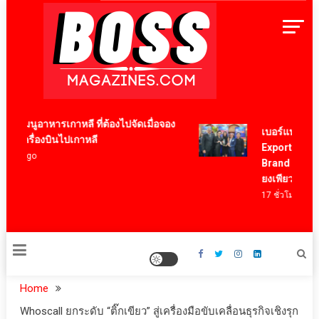
Skip
to
content
BossMagazinesThailand
 เมนูอาหารเกาหลี ที่ต้องไปจัดเมื่อจอง
เบอร์แทรม คว้าร
๋วเครื่องบินไปเกาหลี
Export Award 2
ปี ago
Brand ตอกย้ำคว
ยงเพียวในระดับ
17 ชั่วโมง ago
Home
Whoscall ยกระดับ “ติ๊กเขียว” สู่เครื่องมือขับเคลื่อนธุรกิจเชิงรุก