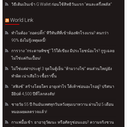
วิธีเติมเงินเข้า G Wallet ก่อนใช้สิทธิวันแรก "คนละครึ่งพลัส"
World Link
ทำไมต้อง "ถอดปลั๊ก" ทีวีทันทีที่เข้าห้องพักโรงแรม? คนกว่า
90% ยังไม่รู้เหตุผลนี้!
การวาง "กระดาษทิชชู่" ไว้ใต้เขียง มีประโยชน์อะไร? กูรูเฉลย
ไม่ใช่แค่กันเปื้อน!
ไม่ใช่แค่ฝาประตู! 3 จุดในตู้เย็น "ห้ามวางไข่" คนส่วนใหญ่ยัง
ทำผิด เน่าเสียไว-เชื้อราขึ้น
"สฟิงซ์" สร้างโดยใคร อายุเท่าไร ใต้เท้าซ่อนอะไรอยู่? ปริศนา
อียิปต์ 4,500 ปีที่โลกสงสัย!
ชายวัย 55 ปี กินมันเทศทุกวันหวังคุมเบาหวาน ผ่านไป 5 เดือน
หมอเผยผลตรวจแล้ว!
กาแฟมื้อเช้า: ยาอายุวัฒนะ หรือศัตรูซ่อนแอบ? ความจริงชวน