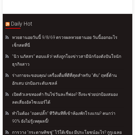
Daily Hot
หวยฮานอยวันนี้ 9/8/69 ตรวจผลหวยฮานอย วันนี้ออกอะไร
เช็กสดที่นี่
"นิว นภัสสร" ตอบแล้ว! หลังถูกโยงข่าวสามีนักร้องดังปันใจนัก
ธุรกิจสาว
ร่างกายจะขอบคุณ! เครื่องดื่มที่ดีที่สุดสำหรับ "ตับ" ฤทธิ์ต้าน
อักเสบ ปกป้องระดับเซลล์
เปิดตัวเลขทองคำ กินไข่วันละกี่ฟอง? ถึงจะช่วยปกป้องสมอง
ลดเสี่ยงอัลไซเมอร์ได้
ทำไมต้อง "ถอดปลั๊ก" ทีวีทันทีที่เข้าห้องพักโรงแรม? คนกว่า
90% ยังไม่รู้เหตุผลนี้!
การวาง "กระดาษทิชชู่" ไว้ใต้เขียง มีประโยชน์อะไร? กูรูเฉลย