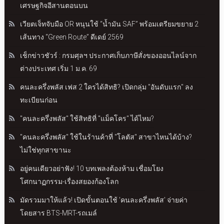
เศรษฐกิจอีสานตอนบน
เวียตเจ็ทจับมือ OR หนุนใช้ “น้ำมัน SAF” พร้อมเตรียมขยาย 2
เส้นทาง “Green Route” ดีเดย์ 2569
เช็กข่าวชัวร์ : กรมศุลฯ ประกาศเก็บภาษีสั่งของออนไลน์จาก
ต่างประเทศ เริ่ม 1 ม.ค. 69
คนละครึ่งพลัส เฟส 2 ใครได้สิทธิ? เปิดกลุ่ม "อันดับแรก" ลง
ทะเบียนก่อน
"คนละครึ่งพลัส" ใช้สิทธิที่ "แม็คโคร" ได้ไหม?
"คนละครึ่งพลัส" ใช้ในร้านค้าที่ "โลตัส" สาขาไหนได้บ้าง?
ไม่ใช่ทุกสาขานะ
อยู่คนเดียวอย่าฟัง! 10 บทเพลงต้องห้าม เชื่อมโยง
โศกนาฏกรรม-เรื่องสยองก้องโลก
มัดรวมมาให้แล้ว! เปิดขั้นตอนใช้ 'คนละครึ่งพลัส' จ่ายค่า
โดยสาร BTS-MRT-รถเมล์