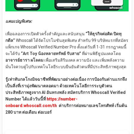
แคมเปญพิเศษ:
เพื่อฉลองการเปิดตัวครั้งสำคัญและสนับสนุน
“ให้ธุรกิจต่อติด ปิดทุ
กดีล”
Whoscall ได้จัดโปรโมชันสุดพิเศษ สำหรับ 99 บริษัทแรกที่สมัคร
แพ็กเกจ Whoscall Verified Number Pro ตั้งแต่วันที่ 1-31 กรกฎาคมนี้
จะได้รับ
“Art Toy น้องหลายทรัพย์ รับสาย”
ที่ผ่านพิธีธูปมงคลโดย
อาจารย์ธารา ผโลดม
เพื่อเสริมสิริมงคล ความปัง และเพิ่มพลังความ
มั่นใจควบคู่ไปกับเทคโนโลยีระบบยืนยันตัวตนที่มีประสิทธิภาพสูงสุด
รู้เท่าทันกลโกงมิจฉาชีพที่พัฒนาอย่างต่อเนื่อง การป้องกันด่านแรกจึง
เป็นสิ่งที่เรามุ่งพัฒนาตลอดมา ด้วยเทคโนโลยีการระบุตัวตน
ประสิทธิภาพสูงจาก AI อันทรงพลัง สมัครบริการ Whoscall Verified
Number ได้แล้ววันนี้ที่
https://number-
onboard.whoscall.com/th
ค่าบริการต่อหมายเลขโทรศัพท์ เริ่มต้น
280 บาท ต่อเดือน ต่อเบอร์