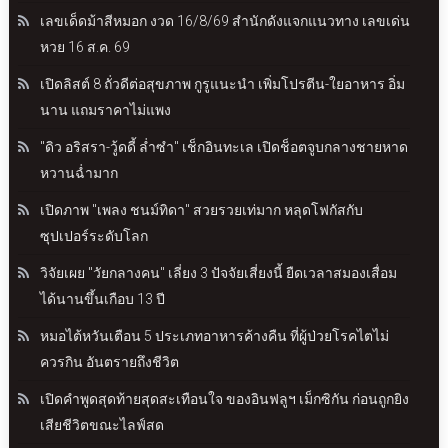
เลขเด็ดม้าสีหมอก งวด 16/8/69 สำนักดังแจกแนวทาง เลขเด่น
หวย 16 ส.ค. 69
เปิดลิสต์ 8 ถั่วดีต่อสุขภาพ กูรูแนะนำ เพิ่มโปรตีน-ใยอาหาร อิ่ม
นาน แถมราคาไม่แพง
"ดิว อริสรา-วู้ดดี้ ล่ำซำ" เช็กอินทะเล เปิดช็อตจูบกลางชายหาด
หวานฉ่ำมาก
เปิดภาพ "เพลง ชนม์ทิดา" สวยรวยเท่มาก หลุดโฟกัสกับ
ซุปเปอร์ระดับโลก
วิจัยเผย "วัยกลางคน" เลี่ยง 3 ปัจจัยเสี่ยงนี้ ยืดเวลาสมองเสื่อม
ได้นานขึ้นเกือบ 13 ปี
หมอไต้หวันเตือน 5 ประเภทอาหารค้างคืน ที่ผู้ป่วยโรคไตไม่
ควรกิน อันตรายถึงชีวิต
เปิดคำพูดสุดท้ายสุดสะเทือนใจ ของอินฟลูฯ เม็กซิกัน ก่อนถูกยิง
เสียชีวิตขณะไลฟ์สด