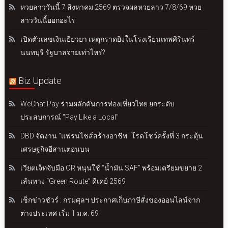
หวยลาววันนี้ 7 สิงหาคม 2569 ตรวจผลหวยลาว 7/8/69 หวย
ลาววันนี้ออกอะไร
เปิดตัวเลขเงินเยียวยา เหตุกราดยิงในโรงเรียนเทพศิรินทร์
นนทบุรี รัฐบาลจ่ายเท่าไหร่?
Biz Update
WeChat Pay ร่วมผลักดันการท่องเที่ยวไทย ยกระดับ
ประสบการณ์ "Pay Like a Local"
DBD จัดงาน "แฟรนไชส์สร้างอาชีพ" โรดโชว์ครั้งที่ 3 กระตุ้น
เศรษฐกิจอีสานตอนบน
เวียตเจ็ทจับมือ OR หนุนใช้ “น้ำมัน SAF” พร้อมเตรียมขยาย 2
เส้นทาง “Green Route” ดีเดย์ 2569
เช็กข่าวชัวร์ : กรมศุลฯ ประกาศเก็บภาษีสั่งของออนไลน์จาก
ต่างประเทศ เริ่ม 1 ม.ค. 69