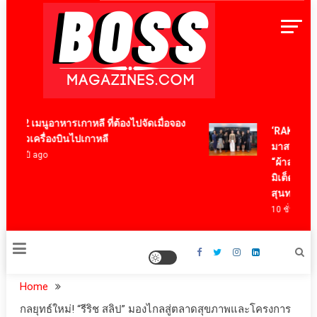
Skip
to
content
BossMagazinesThailand
12 เมนูอาหารเกาหลี ที่ต้องไปจัดเมื่อจอง
‘RAKSAPHAN’
ตั๋วเครื่องบินไปเกาหลี
มาสเตอร์พีซค
4 ปี ago
“ผ้าลายน้ำไหล
มิเต็ด ถ่ายทอด
สุนทรียภาพร
10 ชั่วโมง ago
Home
กลยุทธ์ใหม่! “รีริช สลิป” มองไกลสู่ตลาดสุขภาพและโครงการ