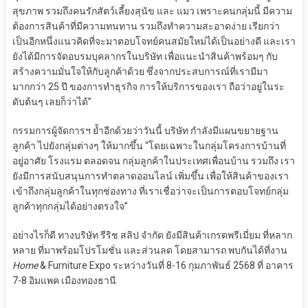
สุขภาพ รวมถึงคนรักสัตว์เลี้ยงสุนัข และ แมว เพราะคนกลุ่มนี้ มีความ
ต้องการสินค้าที่มีความทนทาน รวมถึงทำความสะอาดง่าย เรียกว่า
เป็นอีกหนึ่งแนวคิดที่จะมาตอบโจทย์คนสมัยใหม่ได้เป็นอย่างดี และเรา
ยังได้มีการจัดอบรมบุคลากรในบริษัท เพื่อแนะนำสินค้าพร้อมๆ กับ
สร้างความมั่นใจให้กับลูกค้าด้วย ซึ่งจากประสบการณ์ที่เรามีมา
มากกว่า 25 ปี ของการทำธุรกิจ การให้บริการของเรา ถือว่าอยู่ในระ
ดับต้นๆ เลยก็ว่าได้”
กรรมการผู้จัดการฯ ย้ำอีกด้วยว่าวันนี้ บริษัท กำลังมีแผนขยายฐาน
ลูกค้า ไปยังกลุ่มต่างๆ ให้มากขึ้น “โดยเฉพาะในกลุ่มโครงการบ้านที่
อยู่อาศัย โรงแรม ตลอดจน กลุ่มลูกค้าในประเทศเพื่อนบ้าน รวมถึง เรา
ยังมีการสนับสนุนการทำตลาดออนไลน์ เพิ่มขึ้น เพื่อให้สินค้าของเรา
เข้าถึงกลุ่มลูกค้าในทุกช่องทาง ที่เราเชื่อว่าจะเป็นการตอบโจทย์กลุ่ม
ลูกค้าทุกกลุ่มได้อย่างตรงใจ”
อย่างไรก็ดี ทางบริษัท รีริช สลิป จำกัด ยังมีสินค้าเกรดพรีเมี่ยม ที่หลาก
หลาย ที่มาพร้อมโปรโมชั่น และส่วนลด โดยสามารถ พบกันได้ที่งาน
Home
& Furniture Expo ระหว่างวันที่ 8-16 กุมภาพันธ์ 2568 ที่ อาคาร
7-8 อิมแพค เมืองทองธานี