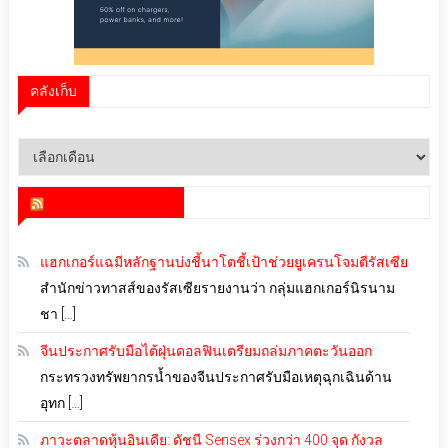
คลังเก็บ
คลัง
เก็บ
สำนักข่าว infoquest
แฮกเกอร์แฉมีหลักฐานบ่งชี้นาโตชี้เป้าช่วยยูเครนโจมตีรัสเซีย
สำนักข่าวทาสส์ของรัสเซียรายงานว่า กลุ่มแฮกเกอร์นิรนาม
ชา […]
จีนประกาศรับมือไต้ฝุ่นดอลฟินเตรียมถล่มภาคตะวันออก
กระทรวงทรัพยากรน้ำของจีนประกาศรับมือเหตุฉุกเฉินด้าน
อุทก […]
ภาวะตลาดหุ้นอินเดีย: ดัชนี Sensex ร่วงกว่า 400 จุด กังวล