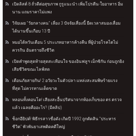
เปิดลิสต์ 8 ถั่วดีต่อสุขภาพ กูรูแนะนำ เพิ่มโปรตีน-ใยอาหาร อิ่ม
นาน แถมราคาไม่แพง
วิจัยเผย "วัยกลางคน" เลี่ยง 3 ปัจจัยเสี่ยงนี้ ยืดเวลาสมองเสื่อม
ได้นานขึ้นเกือบ 13 ปี
หมอไต้หวันเตือน 5 ประเภทอาหารค้างคืน ที่ผู้ป่วยโรคไตไม่
ควรกิน อันตรายถึงชีวิต
เปิดคำพูดสุดท้ายสุดสะเทือนใจ ของอินฟลูฯ เม็กซิกัน ก่อนถูกยิง
เสียชีวิตขณะไลฟ์สด
เตือนภัยสายกิน! 2 อวัยวะในตัวปลา แหล่งสะสมพิษร้ายแรง
ที่สุด ไม่ควรทานเด็ดขาด
หลอนทั้งคอนโด! เสียงสะอื้นปริศนาจากห้องเก็บของ ตร.ตรวจ
แล้ว เฉลยคืออะไร? (มีคลิป)
ช็อกอียิปต์! พิธีกรสาวชื่อดัง เกิดปี 1992 ถูกตัดสิน "ประหาร
ชีวิต" พัวพันยาเสพติดคดีใหญ่