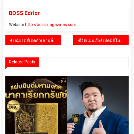
BOSS Editor
Website
http://bossmagazines.com
แนะแนว
เอมิเรตส์เปิดตัวเลานจ์ใหม่ที่สุวรรณภูมิ SAT-1 ใหญ่เป็นอันดับสองของโลก รองจากดูไบ
ชีวิตแม่นเป๊ะ! เปิดมิติใหม่ของสายมู กับ “ซินแสบาร์โค้ดชีวิต”
เรื่อง
Related Posts