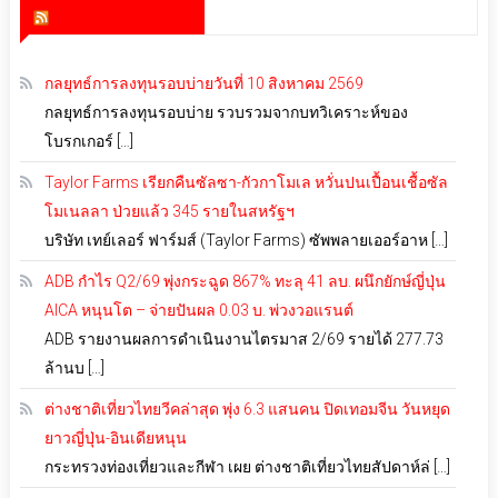
สำนักข่าว infoquest
กลยุทธ์การลงทุนรอบบ่ายวันที่ 10 สิงหาคม 2569
กลยุทธ์การลงทุนรอบบ่าย รวบรวมจากบทวิเคราะห์ของ
โบรกเกอร์ […]
Taylor Farms เรียกคืนซัลซา-กัวกาโมเล หวั่นปนเปื้อนเชื้อซัล
โมเนลลา ป่วยแล้ว 345 รายในสหรัฐฯ
บริษัท เทย์เลอร์ ฟาร์มส์ (Taylor Farms) ซัพพลายเออร์อาห […]
ADB กำไร Q2/69 พุ่งกระฉูด 867% ทะลุ 41 ลบ. ผนึกยักษ์ญี่ปุ่น
AICA หนุนโต – จ่ายปันผล 0.03 บ. พ่วงวอแรนต์
ADB รายงานผลการดำเนินงานไตรมาส 2/69 รายได้ 277.73
ล้านบ […]
ต่างชาติเที่ยวไทยวีคล่าสุด พุ่ง 6.3 แสนคน ปิดเทอมจีน วันหยุด
ยาวญี่ปุ่น-อินเดียหนุน
กระทรวงท่องเที่ยวและกีฬา เผย ต่างชาติเที่ยวไทยสัปดาห์ล่ […]