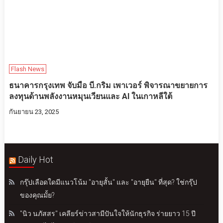
Flash News
ธนาคารกรุงเทพ จับมือ บี.กริม เพาเวอร์ พิจารณาขยายการ
ลงทุนด้านพลังงานหมุนเวียนและ AI ในเกาหลีใต้
กันยายน 23, 2025
Daily Hot
กรุ๊ปเลือดใดมีแนวโน้ม "อายุสั้น" และ "อายุยืน" ที่สุด? ใช่กรุ๊ป
ของคุณมั้ย?
"นิว นภัสสร" เคลียร์ข่าวสามีปันใจให้นักธุรกิจ ร่ายยาว 15 ปี