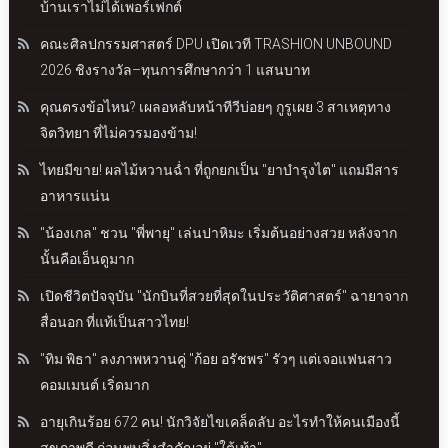
บ้านเราไม่ได้เพอร์เฟกต์
คณะศิลปกรรมศาสตร์ DPU เปิดเวที TRASHION UNBOUND
2026 ชิงรางวัล–ทุนการศึกษากว่า 1 แสนบาท
คุณตรงข้อไหน? เผลอหลับหน้าทีวีบ่อยๆ กูรูเผย 3 สาเหตุทาง
จิตวิทยา ที่ไม่ควรมองข้าม!
ไทยมีขาย! ผลไม้หวานฉ่ำ ที่ถูกยกเป็น "ยาบำรุงไต" แถมมีสาร
อาหารแน่น
"น้องเกล" ชวน "พี่พายุ" เล่นปาหิมะ เริ่มต้นอย่างสวย หลังจาก
นั้นคือเอ็นดูมาก
เปิดชีวิตปัจจุบัน "นักบินที่สวยที่สุดในประวัติศาสตร์" ฉายาจาก
สื่อนอก ที่แท้เป็นสาวไทย!
"ทิม พิธา" ลงภาพหวานคู่ "ก้อย อรัชพร" รัวๆ แต่เจอแฟนสาว
คอมเมนต์ เริ่ดมาก
อายุเกินร้อย 672 คน! นักวิจัยไขเคล็ดลับ อะไรทำให้คนเมืองนี้