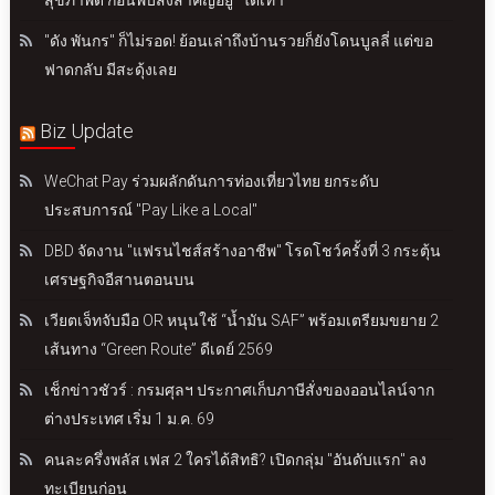
สุขภาพดี ก่อนพบสิ่งสำคัญอยู่ "ใต้เท้า"
"ดัง พันกร" ก็ไม่รอด! ย้อนเล่าถึงบ้านรวยก็ยังโดนบูลลี่ แต่ขอ
ฟาดกลับ มีสะดุ้งเลย
Biz Update
WeChat Pay ร่วมผลักดันการท่องเที่ยวไทย ยกระดับ
ประสบการณ์ "Pay Like a Local"
DBD จัดงาน "แฟรนไชส์สร้างอาชีพ" โรดโชว์ครั้งที่ 3 กระตุ้น
เศรษฐกิจอีสานตอนบน
เวียตเจ็ทจับมือ OR หนุนใช้ “น้ำมัน SAF” พร้อมเตรียมขยาย 2
เส้นทาง “Green Route” ดีเดย์ 2569
เช็กข่าวชัวร์ : กรมศุลฯ ประกาศเก็บภาษีสั่งของออนไลน์จาก
ต่างประเทศ เริ่ม 1 ม.ค. 69
คนละครึ่งพลัส เฟส 2 ใครได้สิทธิ? เปิดกลุ่ม "อันดับแรก" ลง
ทะเบียนก่อน