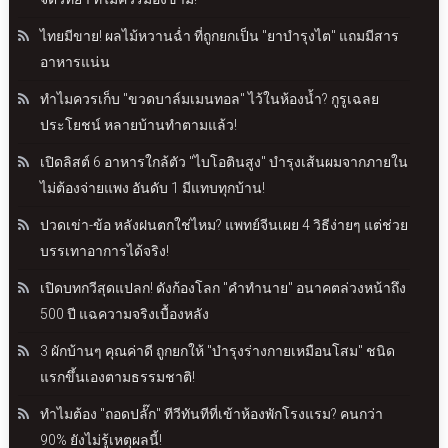
ไทยมีขาย! ผลไม้หวานฉ่ำ ที่ถูกยกเป็น "ยาบำรุงไต" แถมมีสาร
อาหารแน่น
ทำไมควรเก็บ "ขวดบาล์มเมนทอล" ไว้ในห้องน้ำ? กูรูเฉลย
ประโยชน์ หลายบ้านทำตามแล้ว!
เปิดลิสต์ 6 อาหารใกล้ตัว "ไบโอตินสูง" บำรุงเส้นผมจากภายใน
ไม่ต้องจ่ายแพง อันดับ 1 มีแทบทุกบ้าน!
ปวดเข่า-ข้อ หลังฝนตกใช่ไหม? แพทย์จีนเผย 4 วิธีง่ายๆ แต่ช่วย
บรรเทาอาการได้จริง!
เปิดบทกวีสุดแปลก! ดังก้องโลก "คำทำนาย" อนาคตล่วงหน้าถึง
500 ปี แฉความจริงเบื้องหลัง
3 ผักบ้านๆ คุณค่าดี ถูกยกให้ "บำรุงร่างกายเหมือนโสม" ชนิด
แรกขึ้นเองตามธรรมชาติ!
ทำไมต้อง "ถอดปลั๊ก" ทีวีทันทีที่เข้าห้องพักโรงแรม? คนกว่า
90% ยังไม่รู้เหตุผลนี้!