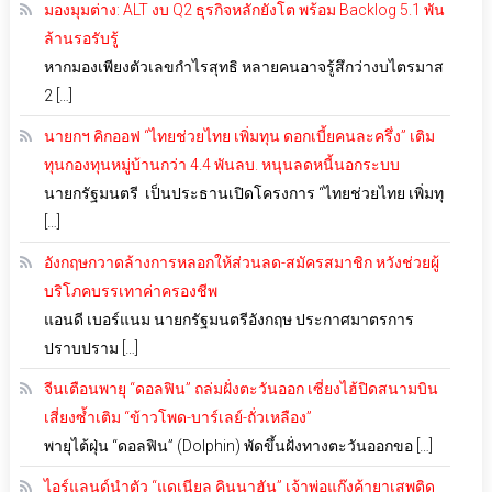
มองมุมต่าง: ALT งบ Q2 ธุรกิจหลักยังโต พร้อม Backlog 5.1 พัน
ล้านรอรับรู้
หากมองเพียงตัวเลขกำไรสุทธิ หลายคนอาจรู้สึกว่างบไตรมาส
2 […]
นายกฯ คิกออฟ “ไทยช่วยไทย เพิ่มทุน ดอกเบี้ยคนละครึ่ง” เติม
ทุนกองทุนหมู่บ้านกว่า 4.4 พันลบ. หนุนลดหนี้นอกระบบ
นายกรัฐมนตรี เป็นประธานเปิดโครงการ “ไทยช่วยไทย เพิ่มทุ
[…]
อังกฤษกวาดล้างการหลอกให้ส่วนลด-สมัครสมาชิก หวังช่วยผู้
บริโภคบรรเทาค่าครองชีพ
แอนดี เบอร์แนม นายกรัฐมนตรีอังกฤษ ประกาศมาตรการ
ปราบปราม […]
จีนเตือนพายุ “ดอลฟิน” ถล่มฝั่งตะวันออก เซี่ยงไฮ้ปิดสนามบิน
เสี่ยงซ้ำเติม “ข้าวโพด-บาร์เลย์-ถั่วเหลือง”
พายุไต้ฝุ่น “ดอลฟิน” (Dolphin) พัดขึ้นฝั่งทางตะวันออกขอ […]
ไอร์แลนด์นำตัว “แดเนียล คินนาฮัน” เจ้าพ่อแก๊งค้ายาเสพติด