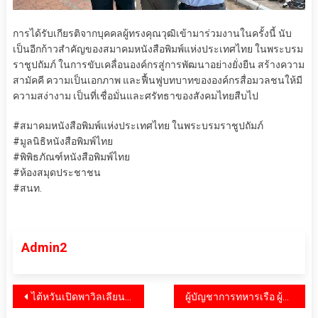
การได้รับเกียรติจากบุคคลผู้ทรงคุณวุฒิเข้ามาร่วมงานในครั้งนี้ นับ
เป็นอีกก้าวสำคัญของสมาคมหนังสือพิมพ์แห่งประเทศไทย ในพระบรม
ราชูปถัมภ์ ในการขับเคลื่อนองค์กรสู่การพัฒนาอย่างยั่งยืน สร้างความ
สามัคคี ความเป็นเอกภาพ และฟื้นฟูบทบาทขององค์กรสื่อมวลชนให้มี
ความสง่างาม เป็นที่เชื่อมั่นและศรัทธาของสังคมไทยสืบไป
#สมาคมหนังสือพิมพ์แห่งประเทศไทย ในพระบรมราชูปถัมภ์
#มูลนิธิหนังสือพิมพ์ไทย
#พิพิธภัณฑ์หนังสือพิมพ์ไทย
#ห้องสมุดประชาชน
#สนท.
Admin2
แนะแนว
ไต้หวันเปิดพาวิลเลียนโชว์เทคโนโลยีอัจฉริยะยุคใหม่ ตอบโจทย์อุตสาหกรรมแห่งอนาคต ในงาน PROPAK ASIA 2026
ผู้บัญชาการทหารเรือ ผู้แทนพระองค์ มอบถ้วยรางวัลและปล่อยตัวการแข่งขัน AMAZING RACE FESTIVAL SATTAHIP TRIATHLON 2026 ดันสัตหีบสู่ศูนย์กลาง Sport Tourism ระดับนานาชาติ