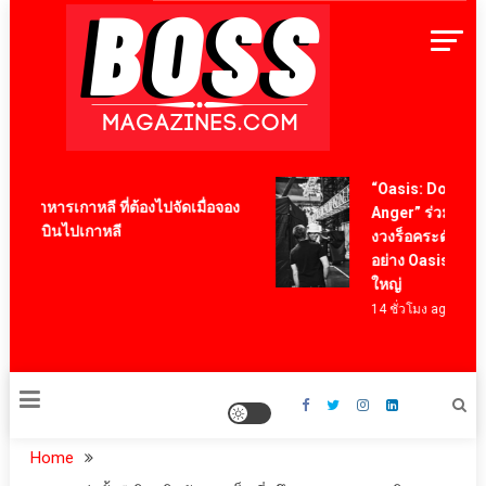
Skip
to
content
BossMagazinesThailand
“Oasis: Don’t Look
นูอาหารเกาหลี ที่ต้องไปจัดเมื่อจอง
Anger” ร่วมเป็นสั
ครื่องบินไปเกาหลี
งวงร็อคระดับโลกใ
go
อย่าง Oasis ผ่านภาพ
ใหญ่
14 ชั่วโมง ago
Home