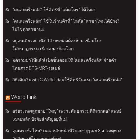
"คนละครึ่งพลัส" ใช้สิทธิที่ "แม็คโคร" ได้ไหม?
"คนละครึ่งพลัส" ใช้ในร้านค้าที่ "โลตัส" สาขาไหนได้บ้าง?
ไม่ใช่ทุกสาขานะ
อยู่คนเดียวอย่าฟัง! 10 บทเพลงต้องห้าม เชื่อมโยง
โศกนาฏกรรม-เรื่องสยองก้องโลก
มัดรวมมาให้แล้ว! เปิดขั้นตอนใช้ 'คนละครึ่งพลัส' จ่ายค่า
โดยสาร BTS-MRT-รถเมล์
วิธีเติมเงินเข้า G Wallet ก่อนใช้สิทธิวันแรก "คนละครึ่งพลัส"
World Link
อวัยวะเพศลูกชาย "ใหญ่" เพราะพันธุกรรมที่ดีจากพ่อ? แพทย์
เฉลยพลิก ปัจจัยสำคัญอยู่ที่แม่!
คุณตรงข้อไหน? เผลอหลับหน้าทีวีบ่อยๆ กูรูเผย 3 สาเหตุทาง
จิตวิทยา ที่ไม่ควรมองข้าม!