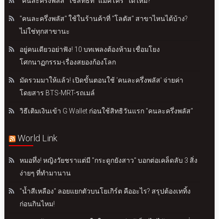
"คนละครึ่งพลัส" ใช้สิทธิที่ "แม็คโคร" ได้ไหม?
"คนละครึ่งพลัส" ใช้ในร้านค้าที่ "โลตัส" สาขาไหนได้บ้าง?
ไม่ใช่ทุกสาขานะ
อยู่คนเดียวอย่าฟัง! 10 บทเพลงต้องห้าม เชื่อมโยง
โศกนาฏกรรม-เรื่องสยองก้องโลก
มัดรวมมาให้แล้ว! เปิดขั้นตอนใช้ 'คนละครึ่งพลัส' จ่ายค่า
โดยสาร BTS-MRT-รถเมล์
วิธีเติมเงินเข้า G Wallet ก่อนใช้สิทธิวันแรก "คนละครึ่งพลัส"
World Link
หมอทึ่ง! หญิงวัยชราแต่มี "กระดูกยังสาว" บอกต่อเคล็ดลับ 3 สิ่ง
ง่ายๆ ที่ทำมานาน
"น้ำสีเหลือง" ลอยแยกตัวบนโยเกิร์ต คืออะไร? สรุปต้องเททิ้ง
ก่อนกินไหม!