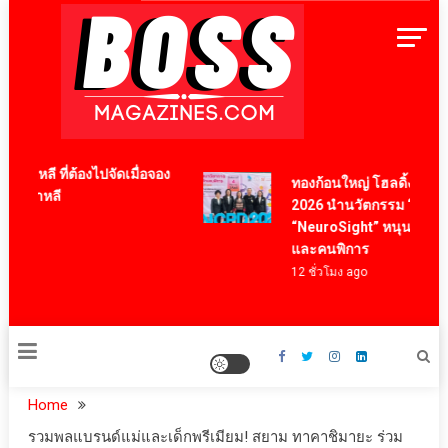
Skip
to
content
BossMagazinesThailand
หลี ที่ต้องไปจัดเมื่อจอง
ทองก้อนใหญ่ โฮลดิ้ง ร่วมงา
ปเกาหลี
2026 นำนวัตกรรม “Eyetroni
“NeuroSight” หนุนคุณภาพชีว
และคนพิการ
12 ชั่วโมง ago
Home
รวมพลแบรนด์แม่และเด็กพรีเมียม! สยาม ทาคาชิมายะ ร่วม