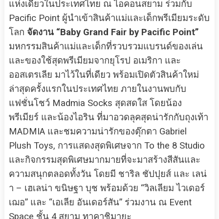
แห่งเดียวในประเทศไทย ณ ไอคอนสยาม ร่วมกับ
Pacific Point ผู้นำเข้าสินค้าแม่และเด็กพรีเมียมระดับ
โลก
จัดงาน “Baby Grand Fair by Pacific Point”
มหกรรมสินค้าแม่และเด็กที่รวบรวมแบรนด์ของเล่น
และของใช้สุดพรีเมียมจากยุโรป อเมริกา และ
ออสเตรเลีย มาไว้ในที่เดียว พร้อมเปิดตัวสินค้าใหม่
ล่าสุดครั้งแรกในประเทศไทย ภายในงานพบกับ
แฟชั่นโชว์ Madmia Socks สุดสดใส โดยน้อง
พรีเมียร์ และน้องไอริน ที่มาอวดลุคสุดน่ารักกับถุงเท้า
MADMIA และชมความน่ารักของตุ๊กตา Gabriel
Plush Toys, การแสดงสุดพิเศษจาก To the 8 Studio
และกิจกรรมสุดพิเศษมากมายที่จะมาสร้างสีสันและ
ความสนุกตลอดทั้งวัน โดยมี ชาริล ชัปปุยส์ และ เลน่
า – เฮเลน่า ขนิษฐา บุช พร้อมด้วย “วิลเลียม ไวเดอร์
เฌอ” และ “เอเลีย อันเดอร์สัน” ร่วมงาน ณ Event
Space ชั้น 4 สยาม ทาคาชิมายะ