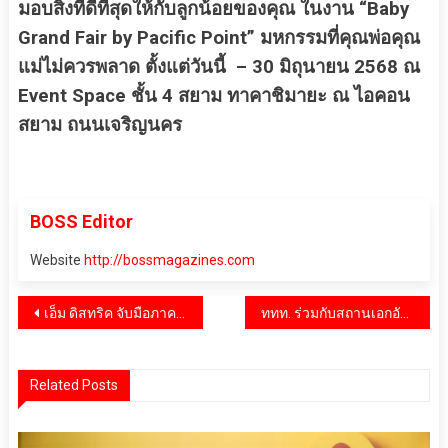
มอบสิ่งที่ดีที่สุดให้กับลูกน้อยของคุณ ในงาน “Baby
Grand Fair by Pacific Point” มหกรรมที่คุณพ่อคุณ
แม่ไม่ควรพลาด ตั้งแต่วันนี้ – 30 มิถุนายน 2568 ณ
Event Space ชั้น 4 สยาม ทาคาชิมายะ ณ ไอคอน
สยาม ถนนเจริญนคร
BOSS Editor
Website
http://bossmagazines.com
แนะแนว
เอ็ม ดิสทริค จับมือภาครัฐ และภาคีภาคเอกชน สร้างปรากฏการณ์ครั้งยิ่งใหญ่ ร่วมจัดงาน “LOVE PRIDE ♡ PARADE, BANGKOK 2025” ปิดท้าย Pride Month ย้ำภาพลักษณ์ “LGBTQIA+ FRIENDLY DESTINATION” ของประเทศไทย
ททท. ร่วมกับสถานเอกอัครราชทูตนานาประเทศ เชิญ Celebrity ชื่อดังและอินฟลูเอนเซอร์ไทย-เทศ ตัวแทน Soft Power หลากหลายสาขา ร่วมภารกิจเที่ยวไทย ภายใต้โครงการ BE MY GUEST ถ่ายทอดเสน่ห์ไทย จับใจนักท่องเที่ยวทั่วโลก
เรื่อง
Related Posts