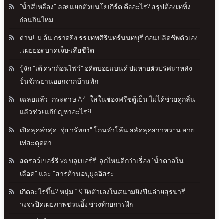
"น้ำสีเหลือง" ลอยแยกตัวบนโยเกิร์ต คืออะไร? สรุปต้องเททิ้ง
ก่อนกินไหม!
ด่วน!! ม.ต้น กราดยิง รร.เทพศิรินทร์นนทบุรี ก่อนปลิดชีพตัวเอง
: เผยยอดบาดเจ็บ-เสียชีวิต
รู้จัก "เต้ ดราก้อนไฟว์" อดีตบอยแบนด์ ปมหายตัวปริศนาหลัง
ปั่นจักรยานออกจากบ้านพัก
เฉลยแล้ว "กระดาษ A4" ใส่ในช่องฟรีซตู้เย็น ไม่ได้ช่วยดูกลิ่น
แล้วช่วยแก้ปัญหาอะไร?!
เปิดลุคล่าสุด "จุ๋ย วรัทยา" โกนหัวโล้น สลัดลุคสาวหวาน สวย
เท่สะดุดตา
สตรอว์เบอร์รี vs บลูเบอร์รี: ลูกไหนดีกว่าเรื่อง "น้ำตาลใน
เลือด" และ "สารต้านอนุมูลอิสระ"
เกิดอะไรขึ้น? หนุ่ม 19 ยิงตัวเองในสนามยิงปืนค่ายสุรนารี
วงจรปิดเผยภาพชวนอึ้ง ช่วงท้ายการฝึก