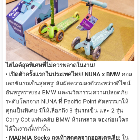
ไฮไลต์สุดพิเศษที่ไม่ควรพลาดในงาน!
•
เปิดตัวครั้งแรกในประเทศไทย! NUNA x BMW
คอล
เลกชันรถเข็นสุดหรู: สัมผัสความลงตัวระหว่างดีไซน์
อันหรูหราของ BMW และนวัตกรรมความปลอดภัย
ระดับโลกจาก NUNA ที่ Pacific Point คัดสรรมาให้
คุณเป็นพิเศษ มีให้เลือกถึง 3 รุ่นรถเข็น และ 2 รุ่น
Carry Cot แฟนคลับ BMW ห้ามพลาด จองก่อนใคร
ได้ในงานนี้เท่านั้น
•
MADMIA Socks ถุงเท้าสุดคูลจากออสเตรเลีย:
ใน