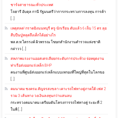
ชาร์จสาธารณะทั่วประเทศ
โจฮารี อับดุล กานี รัฐมนตรีว่าการกระทรวงการลงทุน การค้า
[…]
เหตุสลด! กราดยิงนนทบุรี ครู-นักเรียน ดับแล้ว 6 เจ็บ 15 ตร.ลุย
สืบปืนปู่หลุดถึงเด็กได้อย่างไร
พล.ต.ท.ไตรรงค์ ผิวพรรณ โฆษกสำนักงานตำรวจแห่งชาติ
กล่าวว […]
สหภาพแรงงานออสเตรเลียยกระดับการประท้วง จ่อหยุดงาน
ท่าเรือส่งออกแร่เหล็ก BHP
คนงานที่ศูนย์ส่งออกแร่เหล็กแบบเทกองที่ใหญ่ที่สุดในโลกขอ
[…]
คมนาคม ชงครม.สัญจรสงขลา เคาะรถไฟทางคู่ภาคใต้ เฟส 2
รวม 3 เส้นทาง วงเงินลงทุนกว่าแสนลบ.
กระทรวงคมนาคม เตรียมดันโครงการรถไฟทางคู่ ระยะที่ 2
ในพื […]