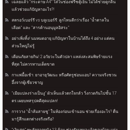
เฉลยแล้ว "กระดาษ A4" ใส่ในช่องฟรีซตู้เย็น ไม่ได้ช่วยดูกลิ่น
แล้วช่วยแก้ปัญหาอะไร?!
สตรอว์เบอร์รี vs บลูเบอร์รี: ลูกไหนดีกว่าเรื่อง "น้ำตาลใน
เลือด" และ "สารต้านอนุมูลอิสระ"
อย่าเพิ่งทิ้ง! นมหมดอายุ แก้ปัญหาในบ้านได้ถึง 4 อย่าง แต่คน
ส่วนใหญ่ไม่รู้
เตือนภัยสายกิน! 2 อวัยวะในตัวปลา แหล่งสะสมพิษร้ายแรง
ที่สุด ไม่ควรทานเด็ดขาด
กาแฟมื้อเช้า: ยาอายุวัฒนะ หรือศัตรูซ่อนแอบ? ความจริงชวน
อึ้งจากผู้เชี่ยวชาญ
"เมียแปลงร่างเป็นงู" ผัวเห็นแล้วตกใจกลัว วิ่งกวดกันไปชั้น 17
ตร.เผยบทสรุปคดีสุดแปลก!
การวาง "น้ำส้มสายชู" ในห้องก่อนเข้านอน ช่วยเรื่องอะไร? ตื่น
มารู้สึกแตกต่างจริงหรือ?
"เงินสด" ทะลักจากผนัง 13 ล้าน ช่างรับเหมา-เจ้าของบ้าน แย่ง