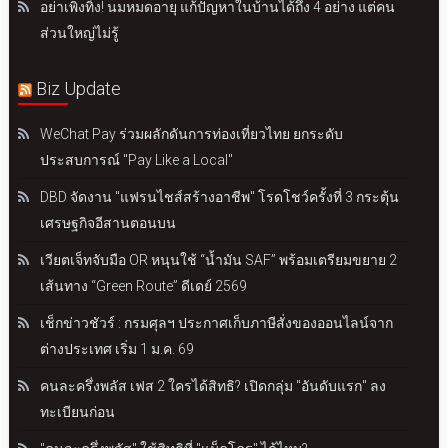
อย่าเพิ่งทิ้ง! นมหมดอายุ แก้ปัญหาในบ้านได้ถึง 4 อย่าง แต่คน
ส่วนใหญ่ไม่รู้
Biz Update
WeChat Pay ร่วมผลักดันการท่องเที่ยวไทย ยกระดับ
ประสบการณ์ "Pay Like a Local"
DBD จัดงาน "แฟรนไชส์สร้างอาชีพ" โรดโชว์ครั้งที่ 3 กระตุ้น
เศรษฐกิจอีสานตอนบน
เวียตเจ็ทจับมือ OR หนุนใช้ “น้ำมัน SAF” พร้อมเตรียมขยาย 2
เส้นทาง “Green Route” ดีเดย์ 2569
เช็กข่าวชัวร์ : กรมศุลฯ ประกาศเก็บภาษีสั่งของออนไลน์จาก
ต่างประเทศ เริ่ม 1 ม.ค. 69
คนละครึ่งพลัส เฟส 2 ใครได้สิทธิ? เปิดกลุ่ม "อันดับแรก" ลง
ทะเบียนก่อน