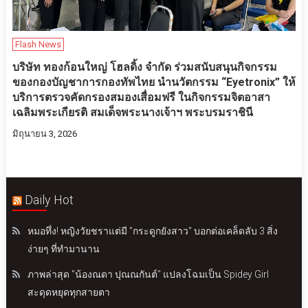
Flash News
บริษัท ทองก้อนใหญ่ โฮลดิ้ง จำกัด ร่วมสนับสนุนกิจกรรม
ของกองบัญชาการกองทัพไทย นำนวัตกรรม “Eyetronix” ให้
บริการตรวจคัดกรองสมองเสื่อมฟรี ในกิจกรรมจิตอาสา
เฉลิมพระเกียรติ สมเด็จพระนางเจ้าฯ พระบรมราชินี
มิถุนายน 3, 2026
Daily Hot
หมอทึ่ง! หญิงวัยชราแต่มี "กระดูกยังสาว" บอกต่อเคล็ดลับ 3 สิ่ง
ง่ายๆ ที่ทำมานาน
ภาพล่าสุด "น้องณดา ปุณณกันต์" แปลงโฉมเป็น Spidey Girl
สะดุดหยุดทุกสายตา