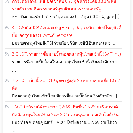
ภาวะตลาดหุ้นไทย: ปิดเช้าลบ 0.97 จุด แกว่งแคบเน้นเก็งหุ้น
รายตัว เกาะติดเจรจาฮอร์มุซ-ตัวเลขแรงงานสหรัฐ
SET ปิดภาคเช้า 1,613.67 จุด ลดลง 0.97 จุด (-0.06%) มูลค […]
KTC จับมือ JCB อัดแคมเปญ Beauty Days ผนึก 5 ยักษ์ใหญ่บิวตี้
ปั๊มยอดรูดบัตรรับเทรนด์ Self-care
บมจ.บัตรกรุงไทย [KTC] ร่วมกับ บริษัท เจซีบี อินเตอร์เนช […]
BIG LOT: รายการซื้อขายบิ๊กล็อตตลาดหุ้นไทยเช้านี้ (By Time)
รายการซื้อขายบิ๊กล็อตในตลาดหุ้นไทยเช้านี้ เรียงลำดับราย
[…]
BIG LOT: เช้านี้ GOLD19 มูลค่าสูงสุด 26 ลบ.ราคาเฉลี่ย 13 บ./
หุ้น
ปิดตลาดหุ้นไทยเช้านี้ พบมีการซื้อขายบิ๊กล็อต 2 หลักทรัพ […]
TACC โชว์รายได้การขาย Q2/69 เพิ่มขึ้น 18.2% ลุยรีแบรนด์-
ปิดดีลลงทุนใหม่สร้าง New S-Curve หนุนอนาคตเติบโตยั่งยืน
บมจ.ที.เอ.ซี.คอนซูเมอร์ [TACC] โชว์ผลงาน Q2/69 รายได้จา
[…]