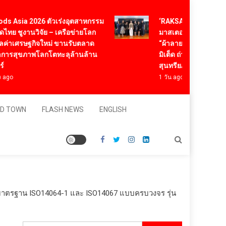
Asia 2026 ตัวเร่งอุตสาหกรรม
‘RAKSAPHAN’ เปิดฉากคอ
ชูงานวิจัย – เครือข่ายโลก
มาสเตอร์พีซคอลเลกชันแรก
าเศรษฐกิจใหม่ ขานรับตลาด
“ผ้าลายน้ำไหล” สู่ชิ้นงาน
ุขภาพโลกโตทะลุล้านล้าน
มิเต็ด ถ่ายทอดภูมิปัญญาท้องถ
สุนทรียภาพระดับสากล
1 วัน ago
D TOWN
FLASH NEWS
ENGLISH
มมาตรฐาน ISO14064-1 และ ISO14067 แบบครบวงจร รุ่น