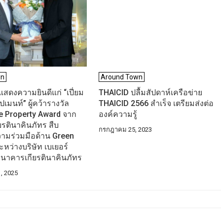
wn
Around Town
แสดงความยินดีแก่ “เปี่ยม
THAICID ปลื้มสัปดาห์เครือข่าย
ปเมนท์” ผู้คว้ารางวัล
THAICID 2566 สำเร็จ เตรียมส่งต่อ
e Property Award จาก
องค์ความรู้
รตินาคินภัทร สืบ
กรกฎาคม 25, 2023
วามร่วมมือด้าน Green
ะหว่างบริษัท เบเยอร์
นาคารเกียรตินาคินภัทร
, 2025