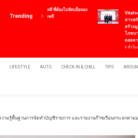
12 เมนูอาหารเกาหลี ที่ต้องไปจัดเมื่อจอง
Vitafoods 
Trending
ตั๋วเครื่องบินไปเกาหลี
สารสกัดไทย 
4 ปี ago
สร้างมูลค่
โภชนาการส
ดอลลาร์
Thailand
6 ชั่วโมง ago
S
LIFESTYLE
AUTO
CHECK-IN & CHILL
TIPS
AROUN
 “ความรู้พื้นฐานการจัดทำบัญชีรายการ และรายงานก๊าซเรือนกระจกตา