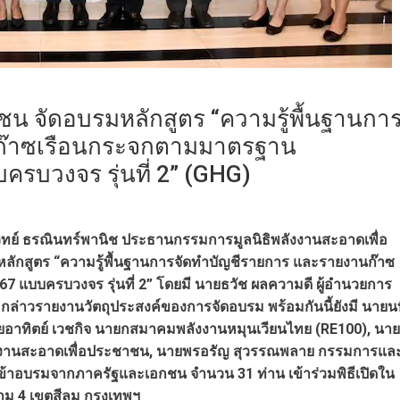
ชน จัดอบรมหลักสูตร “ความรู้พื้นฐานกา
ก๊าซเรือนกระจกตามมาตรฐาน
รบวงจร รุ่นที่ 2” (GHG)
วิทย์ ธรณินทร์พานิช ประธานกรรมการมูลนิธิพลังงานสะอาดเพื่อ
หลักสูตร “ความรู้พื้นฐานการจัดทำบัญชีรายการ และรายงานก๊าซ
แบบครบวงจร รุ่นที่ 2” โดยมี นายธวัช ผลความดี ผู้อำนวยการ
 กล่าวรายงานวัตถุประสงค์ของการจัดอบรม พร้อมกันนี้ยังมี นายน
ายอาทิตย์ เวชกิจ นายกสมาคมพลังงานหมุนเวียนไทย (RE100), นาย
ลังงานสะอาดเพื่อประชาชน, นายพรอรัญ สุวรรณพลาย กรรมการแล
เข้าอบรมจากภาครัฐและเอกชน จำนวน 31 ท่าน เข้าร่วมพิธีเปิดใน
ราม 4 เขตสีลม กรุงเทพฯ