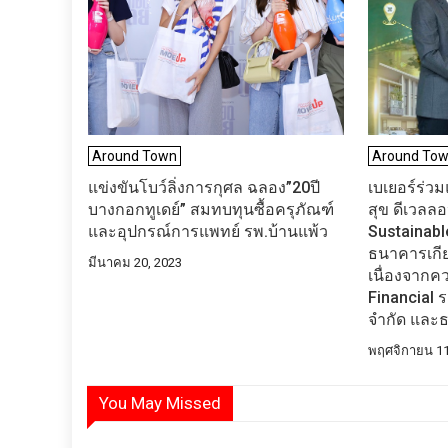
Around Town
Around To
แข่ง​ขันโบว์​ลิ่งการกุศล​ ฉลอง”20ปี​
เบเยอร์ร่วม
บางกอกทูเดย์” สมทบทุนซื้อครุภัณฑ์
สุข ดีเวลลอ
และอุปกรณ์การแพทย์​ รพ.บ้าน​แพ้ว
Sustainabl
ธนาคารเกีย
มีนาคม 20, 2023
เนื่องจากค
Financial ร
จำกัด และธ
พฤศจิกายน 11
You May Missed