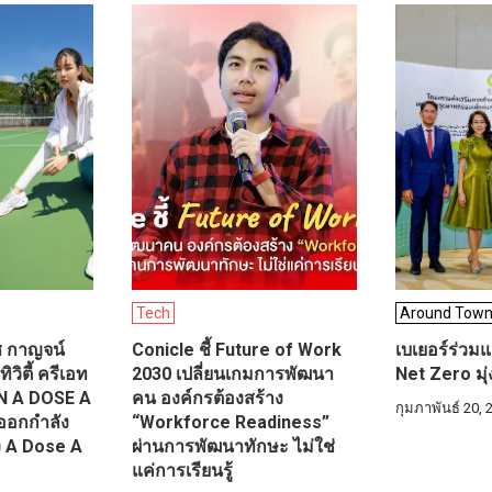
Tech
Around Tow
ซ กาญจน์
Conicle ชี้ Future of Work
เบเยอร์ร่วม
ิวิตี้ ครีเอท
2030 เปลี่ยนเกมการพัฒนา
Net Zero มุ่ง
N A DOSE A
คน องค์กรต้องสร้าง
กุมภาพันธ์ 20, 
ออกกำลัง
“Workforce Readiness”
ง A Dose A
ผ่านการพัฒนาทักษะ ไม่ใช่
แค่การเรียนรู้