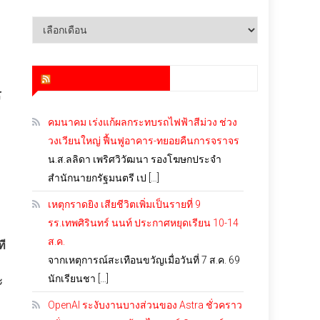
คลัง
เก็บ
สำนักข่าว infoquest
ร
คมนาคม เร่งแก้ผลกระทบรถไฟฟ้าสีม่วง ช่วง
วงเวียนใหญ่ ฟื้นฟูอาคาร-ทยอยคืนการจราจร
น.ส.ลลิดา เพริศวิวัฒนา รองโฆษกประจำ
สำนักนายกรัฐมนตรี เป […]
เหตุกราดยิง เสียชีวิตเพิ่มเป็นรายที่ 9
รร.เทพศิรินทร์ นนท์ ประกาศหยุดเรียน 10-14
ส.ค.
ที
จากเหตุการณ์สะเทือนขวัญเมื่อวันที่ 7 ส.ค. 69
นักเรียนชา […]
ะ
OpenAI ระงับงานบางส่วนของ Astra ชั่วคราว