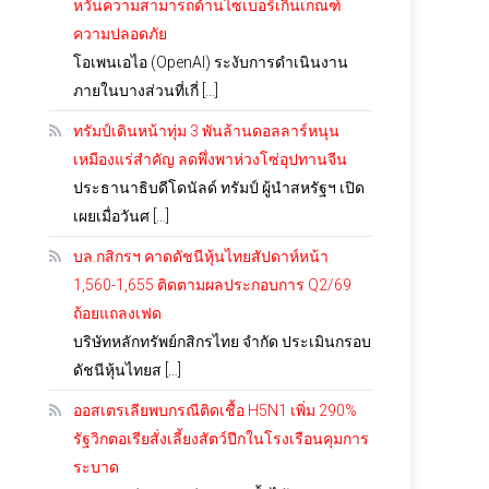
หวั่นความสามารถด้านไซเบอร์เกินเกณฑ์
ความปลอดภัย
โอเพนเอไอ (OpenAI) ระงับการดำเนินงาน
ภายในบางส่วนที่เกี่ […]
ทรัมป์เดินหน้าทุ่ม 3 พันล้านดอลลาร์หนุน
เหมืองแร่สำคัญ ลดพึ่งพาห่วงโซ่อุปทานจีน
ประธานาธิบดีโดนัลด์ ทรัมป์ ผู้นำสหรัฐฯ เปิด
เผยเมื่อวันศ […]
บล.กสิกรฯ คาดดัชนีหุ้นไทยสัปดาห์หน้า
1,560-1,655 ติดตามผลประกอบการ Q2/69
ถ้อยแถลงเฟด
บริษัทหลักทรัพย์กสิกรไทย จำกัด ประเมินกรอบ
ดัชนีหุ้นไทยส […]
ออสเตรเลียพบกรณีติดเชื้อ H5N1 เพิ่ม 290%
รัฐวิกตอเรียสั่งเลี้ยงสัตว์ปีกในโรงเรือนคุมการ
ระบาด