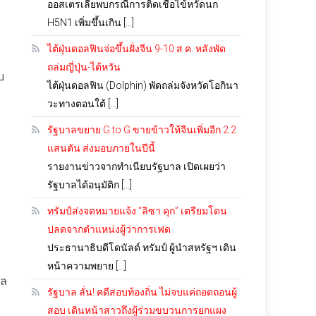
ออสเตรเลียพบกรณีการติดเชื้อไข้หวัดนก
H5N1 เพิ่มขึ้นเกิน […]
ไต้ฝุ่นดอลฟินจ่อขึ้นฝั่งจีน 9-10 ส.ค. หลังพัด
ถล่มญี่ปุ่น-ไต้หวัน
บ
ไต้ฝุ่นดอลฟิน (Dolphin) พัดถล่มจังหวัดโอกินา
วะทางตอนใต้ […]
รัฐบาลขยาย G to G ขายข้าวให้จีนเพิ่มอีก 2.2
แสนตัน ส่งมอบภายในปีนี้
รายงานข่าวจากทำเนียบรัฐบาล เปิดเผยว่า
รัฐบาลได้อนุมัติก […]
ทรัมป์ส่งจดหมายแจ้ง “ลิซา คุก” เตรียมโดน
ปลดจากตำแหน่งผู้ว่าการเฟด
ประธานาธิบดีโดนัลด์ ทรัมป์ ผู้นำสหรัฐฯ เดิน
หน้าความพยาย […]
กล
รัฐบาล ลั่น! คดีสอบท้องถิ่น ไม่จบแค่ถอดถอนผู้
สอบ เดินหน้าสาวถึงผู้ร่วมขบวนการยกแผง