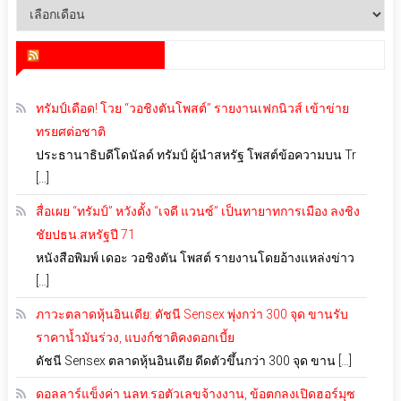
คลัง
เก็บ
สำนักข่าว infoquest
ทรัมป์เดือด! โวย “วอชิงตันโพสต์” รายงานเฟกนิวส์ เข้าข่าย
ทรยศต่อชาติ
ประธานาธิบดีโดนัลด์ ทรัมป์ ผู้นำสหรัฐ โพสต์ข้อความบน Tr
[…]
สื่อเผย “ทรัมป์” หวังตั้ง “เจดี แวนซ์” เป็นทายาทการเมือง ลงชิง
ชัยปธน.สหรัฐปี 71
หนังสือพิมพ์ เดอะ วอชิงตัน โพสต์ รายงานโดยอ้างแหล่งข่าว
[…]
ภาวะตลาดหุ้นอินเดีย: ดัชนี Sensex พุ่งกว่า 300 จุด ขานรับ
ราคาน้ำมันร่วง, แบงก์ชาติคงดอกเบี้ย
ดัชนี Sensex ตลาดหุ้นอินเดีย ดีดตัวขึ้นกว่า 300 จุด ขาน […]
ดอลลาร์แข็งค่า นลท.รอตัวเลขจ้างงาน, ข้อตกลงเปิดฮอร์มุซ