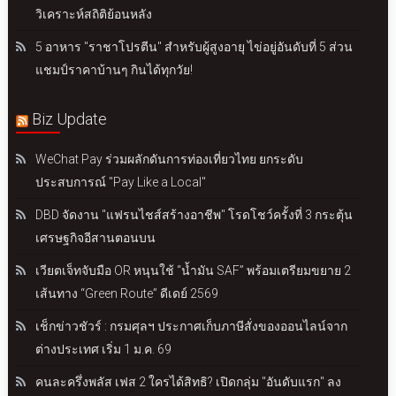
วิเคราะห์สถิติย้อนหลัง
5 อาหาร "ราชาโปรตีน" สำหรับผู้สูงอายุ ไข่อยู่อันดับที่ 5 ส่วน
แชมป์ราคาบ้านๆ กินได้ทุกวัย!
Biz Update
WeChat Pay ร่วมผลักดันการท่องเที่ยวไทย ยกระดับ
ประสบการณ์ "Pay Like a Local"
DBD จัดงาน "แฟรนไชส์สร้างอาชีพ" โรดโชว์ครั้งที่ 3 กระตุ้น
เศรษฐกิจอีสานตอนบน
เวียตเจ็ทจับมือ OR หนุนใช้ “น้ำมัน SAF” พร้อมเตรียมขยาย 2
เส้นทาง “Green Route” ดีเดย์ 2569
เช็กข่าวชัวร์ : กรมศุลฯ ประกาศเก็บภาษีสั่งของออนไลน์จาก
ต่างประเทศ เริ่ม 1 ม.ค. 69
คนละครึ่งพลัส เฟส 2 ใครได้สิทธิ? เปิดกลุ่ม "อันดับแรก" ลง