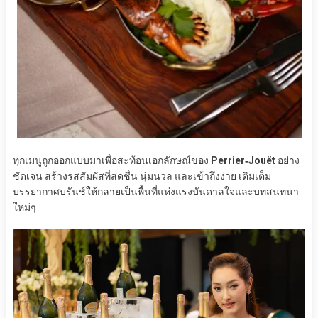
ทุกเมนูถูกออกแบบมาเพื่อสะท้อนเอกลักษณ์ของ
Perrier‑Jouët
อย่าง
ชัดเจน สร้างรสสัมผัสที่สดชื่น นุ่มนวล และเข้าถึงง่าย เติมเต็ม
บรรยากาศบรันช์ให้กลายเป็นพื้นที่แห่งแรงบันดาลใจและบทสนทนา
ใหม่ๆ