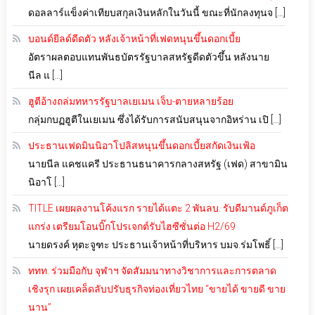
ดอลลาร์แข็งค่าเทียบสกุลเงินหลักในวันนี้ ขณะที่นักลงทุนจ […]
บอนด์ยีลด์ดีดตัว หลังเจ้าหน้าที่เฟดหนุนขึ้นดอกเบี้ย
อัตราผลตอบแทนพันธบัตรรัฐบาลสหรัฐดีดตัวขึ้น หลังนาย
นีล แ […]
ฮูตีอ้างถล่มทหารรัฐบาลเยเมน เจ็บ-ตายหลายร้อย
กลุ่มกบฏฮูตีในเยเมน ซึ่งได้รับการสนับสนุนจากอิหร่าน เปิ […]
ประธานเฟดมินนิอาโปลิสหนุนขึ้นดอกเบี้ยสกัดเงินเฟ้อ
นายนีล แคชแครี ประธานธนาคารกลางสหรัฐ (เฟด) สาขามิน
นิอาโ […]
TITLE เผยผลงานโค้งแรก รายได้แตะ 2 พันลบ. รับดีมานด์ภูเก็ต
แกร่ง เตรียมโอนบิ๊กโปรเจกต์รับไฮซีซั่นต่อ H2/69
นายดรงค์ หุตะจูฑะ ประธานเจ้าหน้าที่บริหาร บมจ.ร่มโพธิ์ […]
ททท. ร่วมมือกับ จุฬาฯ จัดสัมมนาทางวิชาการและการตลาด
เชิงรุก เผยเคล็ดลับปรับธุรกิจท่องเที่ยวไทย “ขายได้ ขายดี ขาย
นาน”