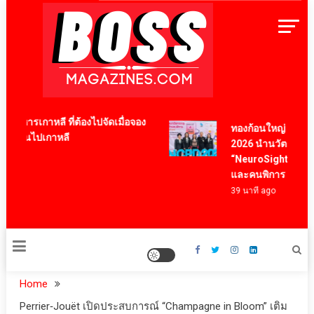
Skip
to
content
BossMagazinesThailand
หารเกาหลี ที่ต้องไปจัดเมื่อจอง
ทองก้อนใหญ่ โฮลดิ้ง ร
องบินไปเกาหลี
2026 นำนวัตกรรม “Eye
“NeuroSight” หนุนคุณภ
และคนพิการ
39 นาที ago
Home
Perrier‑Jouët เปิดประสบการณ์ “Champagne in Bloom” เติม