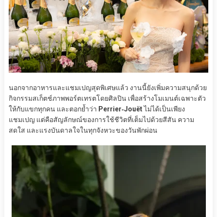
นอกจากอาหารและแชมเปญสุดพิเศษแล้ว งานนี้ยังเพิ่มความสนุกด้วย
กิจกรรมสเก็ตช์ภาพพอร์ตเทรตโดยศิลปิน เพื่อสร้างโมเมนต์เฉพาะตัว
ให้กับแขกทุกคน และตอกย้ำว่า
Perrier‑Jouët
ไม่ได้เป็นเพียง
แชมเปญ แต่คือสัญลักษณ์ของการใช้ชีวิตที่เต็มไปด้วยสีสัน ความ
สดใส และแรงบันดาลใจในทุกจังหวะของวันพักผ่อน