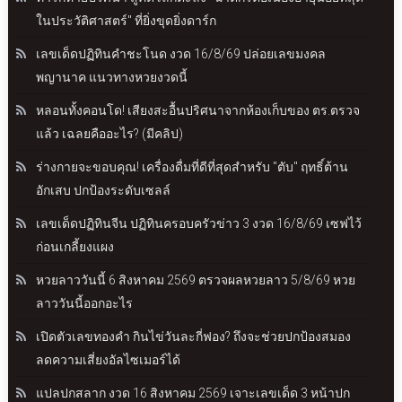
ในประวัติศาสตร์" ที่ยิ่งขุดยิ่งดาร์ก
เลขเด็ดปฏิทินคำชะโนด งวด 16/8/69 ปล่อยเลขมงคล
พญานาค แนวทางหวยงวดนี้
หลอนทั้งคอนโด! เสียงสะอื้นปริศนาจากห้องเก็บของ ตร.ตรวจ
แล้ว เฉลยคืออะไร? (มีคลิป)
ร่างกายจะขอบคุณ! เครื่องดื่มที่ดีที่สุดสำหรับ "ตับ" ฤทธิ์ต้าน
อักเสบ ปกป้องระดับเซลล์
เลขเด็ดปฏิทินจีน ปฏิทินครอบครัวข่าว 3 งวด 16/8/69 เซฟไว้
ก่อนเกลี้ยงแผง
หวยลาววันนี้ 6 สิงหาคม 2569 ตรวจผลหวยลาว 5/8/69 หวย
ลาววันนี้ออกอะไร
เปิดตัวเลขทองคำ กินไข่วันละกี่ฟอง? ถึงจะช่วยปกป้องสมอง
ลดความเสี่ยงอัลไซเมอร์ได้
แปลปกสลาก งวด 16 สิงหาคม 2569 เจาะเลขเด็ด 3 หน้าปก