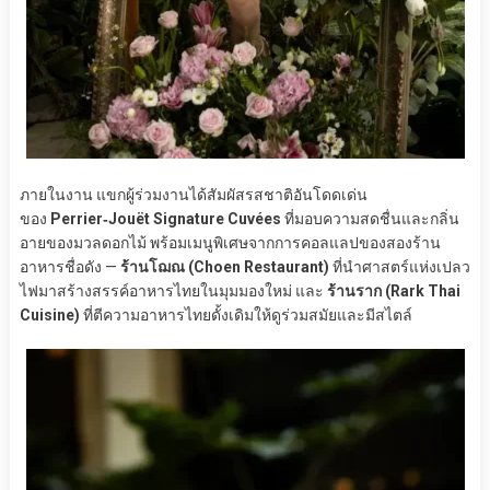
ภายในงาน แขกผู้ร่วมงานได้สัมผัสรสชาติอันโดดเด่น
ของ
Perrier‑Jouët Signature Cuvées
ที่มอบความสดชื่นและกลิ่น
อายของมวลดอกไม้ พร้อมเมนูพิเศษจากการคอลแลปของสองร้าน
อาหารชื่อดัง —
ร้านโฌณ (Choen Restaurant)
ที่นำศาสตร์แห่งเปลว
ไฟมาสร้างสรรค์อาหารไทยในมุมมองใหม่ และ
ร้านราก (Rark Thai
Cuisine)
ที่ตีความอาหารไทยดั้งเดิมให้ดูร่วมสมัยและมีสไตล์