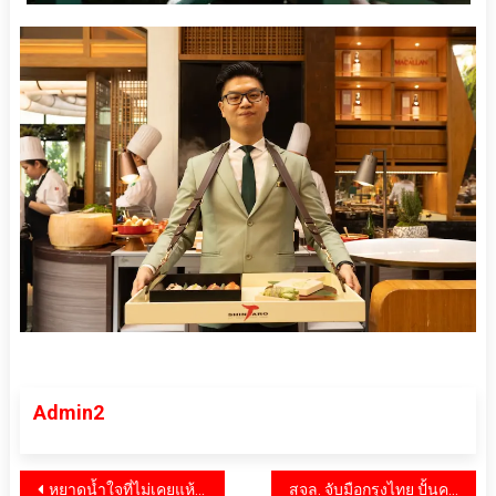
Admin2
แนะแนว
หยาดน้ำใจที่ไม่เคยแห้งเหือด: คืนคาวบอยการกุศล เพื่ออนาคตเด็กด้อยโอกาส
สจล. จับมือกรุงไทย ปั้นคนรุ่นใหม่ – บุคลากรศักยภาพสูง (Talent) เรียนรู้จากประสบการณ์จริง ก้าวทันโลกดิจิทัล