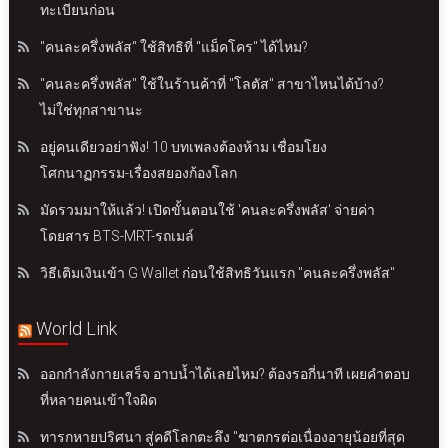
ทะเบียนก่อน
"คนละครึ่งพลัส" ใช้สิทธิที่ "แม็คโคร" ได้ไหม?
"คนละครึ่งพลัส" ใช้ในร้านค้าที่ "โลตัส" สาขาไหนได้บ้าง?
ไม่ใช่ทุกสาขานะ
อยู่คนเดียวอย่าฟัง! 10 บทเพลงต้องห้าม เชื่อมโยง
โศกนาฏกรรม-เรื่องสยองก้องโลก
มัดรวมมาให้แล้ว! เปิดขั้นตอนใช้ 'คนละครึ่งพลัส' จ่ายค่า
โดยสาร BTS-MRT-รถเมล์
วิธีเติมเงินเข้า G Wallet ก่อนใช้สิทธิวันแรก "คนละครึ่งพลัส"
World Link
ออกกำลังกายเสร็จ อาบน้ำได้เลยไหม? ต้องรอกี่นาที เผยคำตอบ
ที่หลายคนเข้าใจผิด
ทารกหายปริศนา สู่คดีโลกตะลึง "ฆาตกรต่อเนื่องอายุน้อยที่สุด