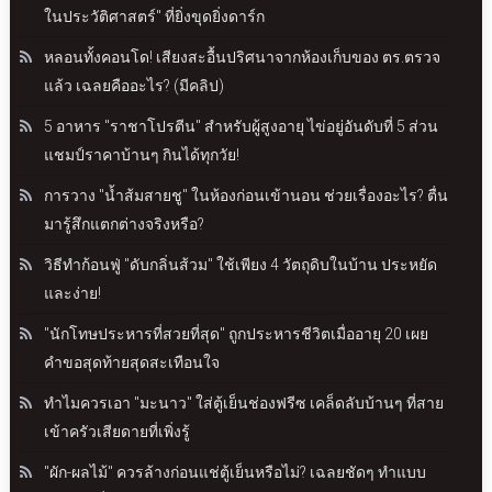
ในประวัติศาสตร์" ที่ยิ่งขุดยิ่งดาร์ก
หลอนทั้งคอนโด! เสียงสะอื้นปริศนาจากห้องเก็บของ ตร.ตรวจ
แล้ว เฉลยคืออะไร? (มีคลิป)
5 อาหาร "ราชาโปรตีน" สำหรับผู้สูงอายุ ไข่อยู่อันดับที่ 5 ส่วน
แชมป์ราคาบ้านๆ กินได้ทุกวัย!
การวาง "น้ำส้มสายชู" ในห้องก่อนเข้านอน ช่วยเรื่องอะไร? ตื่น
มารู้สึกแตกต่างจริงหรือ?
วิธีทำก้อนฟู่ "ดับกลิ่นส้วม" ใช้เพียง 4 วัตถุดิบในบ้าน ประหยัด
และง่าย!
"นักโทษประหารที่สวยที่สุด" ถูกประหารชีวิตเมื่ออายุ 20 เผย
คำขอสุดท้ายสุดสะเทือนใจ
ทำไมควรเอา "มะนาว" ใส่ตู้เย็นช่องฟรีซ เคล็ดลับบ้านๆ ที่สาย
เข้าครัวเสียดายที่เพิ่งรู้
"ผัก-ผลไม้" ควรล้างก่อนแช่ตู้เย็นหรือไม่? เฉลยชัดๆ ทำแบบ