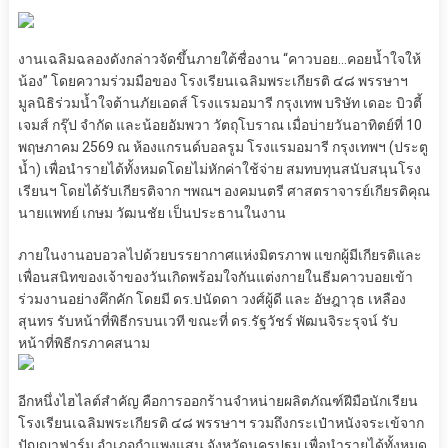
งานเฉลิมฉลองดังกล่าวจัดขึ้นภายใต้ชื่องาน “คาวบอย…คอยน้ำใจให้
น้อง” โดยความร่วมมือของ โรงเรียนเฉลิมพระเกียรติ ๔๘ พรรษาฯ
มูลนิธิร่วมน้ำใจต้านภัยเอดส์ โรงแรมอมารี กรุงเทพ บริษัท เดอะ บิวตี้
เจมส์ กรุ๊ป จำกัด และน้อยอัมพวา วัตถุโบราณ เมื่อบ่ายวันอาทิตย์ที่ 10
พฤษภาคม 2569 ณ ห้องแกรนด์บอลรูม โรงแรมอมารี กรุงเทพฯ (ประตู
น้ำ) เพื่อนำรายได้ทั้งหมดโดยไม่หักค่าใช้จ่าย สมทบทุนสนับสนุนโรง
เรียนฯ โดยได้รับเกียรติจาก ฯพณฯ องคมนตรี ศาสตราจารย์เกียรติคุณ
นายแพทย์ เกษม วัฒนชัย เป็นประธานในงาน
ภายในงานอบอวลไปด้วยบรรยากาศแห่งมิตรภาพ แขกผู้มีเกียรติและ
เพื่อนสนิทของเจ้าของวันเกิดพร้อมใจกันแต่งกายในธีมคาวบอยเข้า
ร่วมงานอย่างคึกคัก โดยมี ดร.ปนัดดา วงศ์ผู้ดี และ อัษฎาวุธ เหลือง
สุนทร รับหน้าที่พิธีกรบนเวที ขณะที่ ดร.รัฐวัชร์ พัฒนจิระรุจน์ รับ
หน้าที่พิธีกรภาคสนาม
อีกหนึ่งไฮไลต์สำคัญ คือการออกร้านจำหน่ายผลิตภัณฑ์ฝีมือนักเรียน
โรงเรียนเฉลิมพระเกียรติ ๔๘ พรรษาฯ รวมถึงกระเป๋าหนังจระเข้จาก
ปัญญาฟาร์ม อำเภอกำแพงแสน จังหวัดนครปฐม เพื่อนำรายได้ทั้งหมด