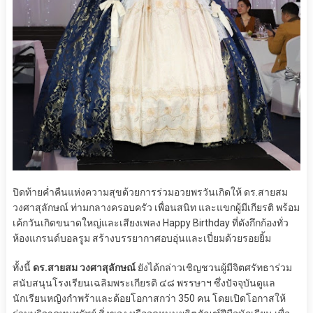
ปิดท้ายค่ำคืนแห่งความสุขด้วยการร่วมอวยพรวันเกิดให้ ดร.สายสม
วงศาสุลักษณ์ ท่ามกลางครอบครัว เพื่อนสนิท และแขกผู้มีเกียรติ พร้อม
เค้กวันเกิดขนาดใหญ่และเสียงเพลง Happy Birthday ที่ดังกึกก้องทั่ว
ห้องแกรนด์บอลรูม สร้างบรรยากาศอบอุ่นและเปี่ยมด้วยรอยยิ้ม
ทั้งนี้
ดร.สายสม วงศาสุลักษณ์
ยังได้กล่าวเชิญชวนผู้มีจิตศรัทธาร่วม
สนับสนุนโรงเรียนเฉลิมพระเกียรติ ๔๘ พรรษาฯ ซึ่งปัจจุบันดูแล
นักเรียนหญิงกำพร้าและด้อยโอกาสกว่า 350 คน โดยเปิดโอกาสให้