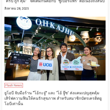
“ครบ ถูก คุ้ม” จัดเต็มกันต่อกับ “ซูเปอร์แฟร์” ต่อเนื่องถึงสิ้นปี
สิงหาคม 28, 2025
Flash News
ยูโอบี จับมือร้าน “โอ้กะจู๋” และ ‘โอ้ จู๊ซ’ ส่งแคมเปญสุดคุ้ม
เสิร์ฟความฟินให้คนรักสุขภาพ สำหรับสมาชิกบัตรเครดิตยู
โอบีเท่านั้น