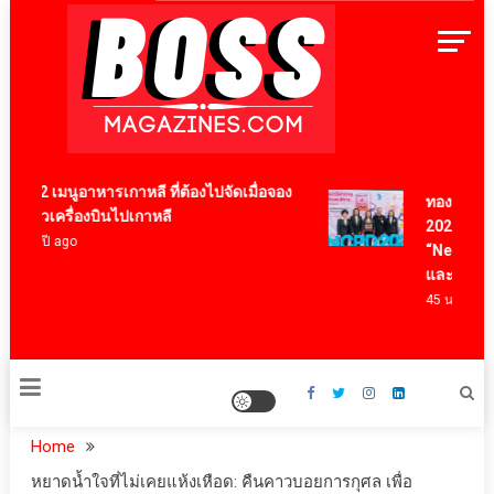
Skip
to
content
BossMagazinesThailand
12 เมนูอาหารเกาหลี ที่ต้องไปจัดเมื่อจอง
ทองก้อนใหญ่ 
ตั๋วเครื่องบินไปเกาหลี
2026 นำนวัตก
4 ปี ago
“NeuroSight”
และคนพิการ
45 นาที ago
Home
หยาดน้ำใจที่ไม่เคยแห้งเหือด: คืนคาวบอยการกุศล เพื่อ