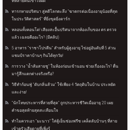
ที่หลายคนเข้าใจผิด
ทารกหายปริศนา สู่คดีโลกตะลึง "ฆาตกรต่อเนื่องอายุน้อยที่สุด
ในประวัติศาสตร์" ที่ยิ่งขุดยิ่งดาร์ก
หลอนทั้งคอนโด! เสียงสะอื้นปริศนาจากห้องเก็บของ ตร.ตรวจ
แล้ว เฉลยคืออะไร? (มีคลิป)
5 อาหาร "ราชาโปรตีน" สำหรับผู้สูงอายุ ไข่อยู่อันดับที่ 5 ส่วน
แชมป์ราคาบ้านๆ กินได้ทุกวัย!
การวาง "น้ำส้มสายชู" ในห้องก่อนเข้านอน ช่วยเรื่องอะไร? ตื่น
มารู้สึกแตกต่างจริงหรือ?
วิธีทำก้อนฟู่ "ดับกลิ่นส้วม" ใช้เพียง 4 วัตถุดิบในบ้าน ประหยัด
และง่าย!
"นักโทษประหารที่สวยที่สุด" ถูกประหารชีวิตเมื่ออายุ 20 เผย
คำขอสุดท้ายสุดสะเทือนใจ
ทำไมควรเอา "มะนาว" ใส่ตู้เย็นช่องฟรีซ เคล็ดลับบ้านๆ ที่สาย
เข้าครัวเสียดายที่เพิ่งรู้