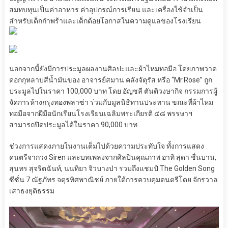
สมทบทุนเป็นค่าอาหาร ค่าอุปกรณ์การเรียน และเครื่องใช้จำเป็น
สำหรับเด็กกำพร้าและเด็กด้อยโอกาสในความดูแลของโรงเรียน
นอกจากนี้ยังมีการประมูลผลงานศิลปะและผ้าไหมทอมือ โดยภาพวาด
ดอกกุหลาบสีน้ำมันของ อาจารย์สมาน คลังจัตุรัส หรือ “Mr.Rose” ถูก
ประมูลไปในราคา 100,000 บาท โดย อัญชลี ตันติวงษากิจ กรรมการผู้
จัดการห้างกรุงทองพลาซ่า ร่วมกับมูลนิธิทานประทาน ขณะที่ผ้าไหม
ทอมือจากฝีมือนักเรียนโรงเรียนเฉลิมพระเกียรติ ๔๘ พรรษาฯ
สามารถปิดประมูลได้ในราคา 90,000 บาท
ช่วงการแสดงภายในงานเต็มไปด้วยความประทับใจ ทั้งการแสดง
ดนตรีจากวง Siren และบทเพลงจากศิลปินคุณภาพ อาทิ สุดา ชื่นบาน,
สุนทร สุจริตฉันท์, นนทิยา จิวบางป่า รวมถึงแชมป์ The Golden Song
ซีซั่น 7 ณัฐภัทร จตุรทิศพาณิชย์ ภายใต้การควบคุมดนตรีโดย จักรวาล
เสาธงยุติธรรม