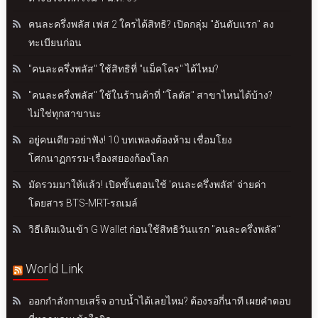
คนละครึ่งพลัส เฟส 2 ใครได้สิทธิ? เปิดกลุ่ม "อันดับแรก" ลง
ทะเบียนก่อน
"คนละครึ่งพลัส" ใช้สิทธิที่ "แม็คโคร" ได้ไหม?
"คนละครึ่งพลัส" ใช้ในร้านค้าที่ "โลตัส" สาขาไหนได้บ้าง?
ไม่ใช่ทุกสาขานะ
อยู่คนเดียวอย่าฟัง! 10 บทเพลงต้องห้าม เชื่อมโยง
โศกนาฏกรรม-เรื่องสยองก้องโลก
มัดรวมมาให้แล้ว! เปิดขั้นตอนใช้ 'คนละครึ่งพลัส' จ่ายค่า
โดยสาร BTS-MRT-รถเมล์
วิธีเติมเงินเข้า G Wallet ก่อนใช้สิทธิวันแรก "คนละครึ่งพลัส"
World Link
ออกกำลังกายเสร็จ อาบน้ำได้เลยไหม? ต้องรอกี่นาที เผยคำตอบ