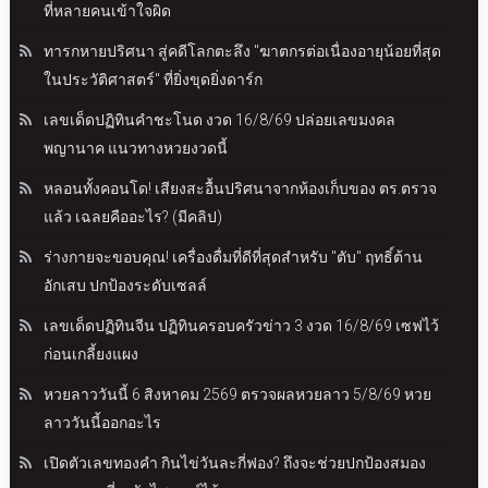
ที่หลายคนเข้าใจผิด
ทารกหายปริศนา สู่คดีโลกตะลึง "ฆาตกรต่อเนื่องอายุน้อยที่สุด
ในประวัติศาสตร์" ที่ยิ่งขุดยิ่งดาร์ก
เลขเด็ดปฏิทินคำชะโนด งวด 16/8/69 ปล่อยเลขมงคล
พญานาค แนวทางหวยงวดนี้
หลอนทั้งคอนโด! เสียงสะอื้นปริศนาจากห้องเก็บของ ตร.ตรวจ
แล้ว เฉลยคืออะไร? (มีคลิป)
ร่างกายจะขอบคุณ! เครื่องดื่มที่ดีที่สุดสำหรับ "ตับ" ฤทธิ์ต้าน
อักเสบ ปกป้องระดับเซลล์
เลขเด็ดปฏิทินจีน ปฏิทินครอบครัวข่าว 3 งวด 16/8/69 เซฟไว้
ก่อนเกลี้ยงแผง
หวยลาววันนี้ 6 สิงหาคม 2569 ตรวจผลหวยลาว 5/8/69 หวย
ลาววันนี้ออกอะไร
เปิดตัวเลขทองคำ กินไข่วันละกี่ฟอง? ถึงจะช่วยปกป้องสมอง