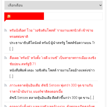
คลัง
เก็บ
สำนักข่าว infoquest
ทรัมป์เดือด! โวย “วอชิงตันโพสต์” รายงานเฟกนิวส์ เข้าข่าย
ทรยศต่อชาติ
ประธานาธิบดีโดนัลด์ ทรัมป์ ผู้นำสหรัฐ โพสต์ข้อความบน Tr
[…]
สื่อเผย “ทรัมป์” หวังตั้ง “เจดี แวนซ์” เป็นทายาทการเมือง ลงชิง
ชัยปธน.สหรัฐปี 71
หนังสือพิมพ์ เดอะ วอชิงตัน โพสต์ รายงานโดยอ้างแหล่งข่าว
[…]
ภาวะตลาดหุ้นอินเดีย: ดัชนี Sensex พุ่งกว่า 300 จุด ขานรับ
ราคาน้ำมันร่วง, แบงก์ชาติคงดอกเบี้ย
ดัชนี Sensex ตลาดหุ้นอินเดีย ดีดตัวขึ้นกว่า 300 จุด ขาน […]
ดอลลาร์แข็งค่า นลท.รอตัวเลขจ้างงาน, ข้อตกลงเปิดฮอร์มุซ