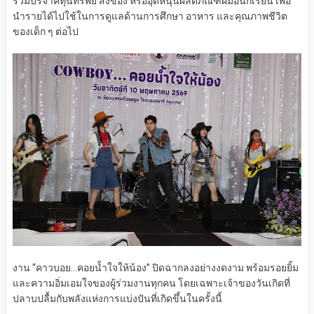
ร่วมบริจาคทุนทรัพย์ สิ่งของ หรืออุดหนุนผลิตภัณฑ์ฝีมือนักเรียน เพื่อ
นำรายได้ไปใช้ในการดูแลด้านการศึกษา อาหาร และคุณภาพชีวิต
ของเด็ก ๆ ต่อไป
งาน “คาวบอย…คอยน้ำใจให้น้อง” ปิดฉากลงอย่างงดงาม พร้อมรอยยิ้ม
และความอิ่มเอมใจของผู้ร่วมงานทุกคน โดยเฉพาะเจ้าของวันเกิดที่
ปลาบปลื้มกับพลังแห่งการแบ่งปันที่เกิดขึ้นในครั้งนี้