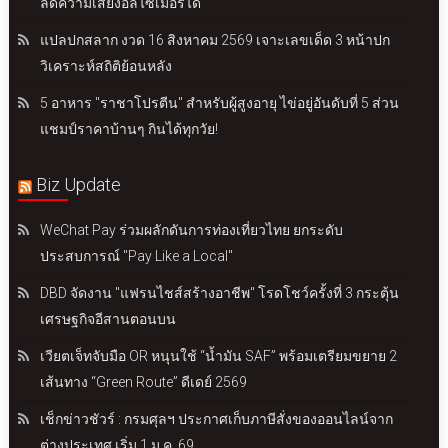
ลดความเสี่ยงอัลไซเมอร์ได้
แปลปกสลาก งวด 16 สิงหาคม 2569 เจาะเลขเด็ด 3 หน้าปก
วิเคราะห์สถิติย้อนหลัง
5 อาหาร "ราชาโปรตีน" สำหรับผู้สูงอายุ ไข่อยู่อันดับที่ 5 ส่วน
แชมป์ราคาบ้านๆ กินได้ทุกวัย!
Biz Update
WeChat Pay ร่วมผลักดันการท่องเที่ยวไทย ยกระดับ
ประสบการณ์ "Pay Like a Local"
DBD จัดงาน "แฟรนไชส์สร้างอาชีพ" โรดโชว์ครั้งที่ 3 กระตุ้น
เศรษฐกิจอีสานตอนบน
เวียตเจ็ทจับมือ OR หนุนใช้ “น้ำมัน SAF” พร้อมเตรียมขยาย 2
เส้นทาง “Green Route” ดีเดย์ 2569
เช็กข่าวชัวร์ : กรมศุลฯ ประกาศเก็บภาษีสั่งของออนไลน์จาก
ต่างประเทศ เริ่ม 1 ม.ค. 69