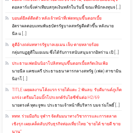
ดอลลาร์แข็งค่าเทียบสกุลเงินหลักในวันนี้ ขณะที่นักลงทุนจ […]
บอนด์ยีลด์ดีดตัว หลังเจ้าหน้าที่เฟดหนุนขึ้นดอกเบี้ย
อัตราผลตอบแทนพันธบัตรรัฐบาลสหรัฐดีดตัวขึ้น หลังนาย
นีล แ […]
ฮูตีอ้างถล่มทหารรัฐบาลเยเมน เจ็บ-ตายหลายร้อย
กลุ่มกบฏฮูตีในเยเมน ซึ่งได้รับการสนับสนุนจากอิหร่าน เปิ […]
ประธานเฟดมินนิอาโปลิสหนุนขึ้นดอกเบี้ยสกัดเงินเฟ้อ
นายนีล แคชแครี ประธานธนาคารกลางสหรัฐ (เฟด) สาขามิน
นิอาโ […]
TITLE เผยผลงานโค้งแรก รายได้แตะ 2 พันลบ. รับดีมานด์ภูเก็ต
แกร่ง เตรียมโอนบิ๊กโปรเจกต์รับไฮซีซั่นต่อ H2/69
นายดรงค์ หุตะจูฑะ ประธานเจ้าหน้าที่บริหาร บมจ.ร่มโพธิ์ […]
ททท. ร่วมมือกับ จุฬาฯ จัดสัมมนาทางวิชาการและการตลาด
เชิงรุก เผยเคล็ดลับปรับธุรกิจท่องเที่ยวไทย “ขายได้ ขายดี ขาย
นาน”