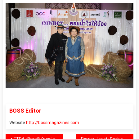
BOSS Editor
Website
http://bossmagazines.com
ETDA เปิดเวที Knowledge Sharing ชู VC และ Digital Document Wallet โครงสร้างพื้นฐานเศรษฐกิจดิจิทัล เร่งสร้างมาตรฐานความเชื่อมั่นข้อมูลดิจิทัลไทย
Perrier‑Jouët เปิดประสบการณ์ “Champagne in Bloom” เติมสีสันให้ซันเดย์บรันช์ ณ โรงแรมอนันตรา สยาม กรุงเทพฯ