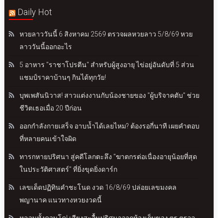
Daily Hot
หวยลาววันนี้ 6 สิงหาคม 2569 ตรวจผลหวยลาว 5/8/69 หวย
ลาววันนี้ออกอะไร
5 อาหาร "ราชาโปรตีน" สำหรับผู้สูงอายุ ไข่อยู่อันดับที่ 5 ส่วน
แชมป์ราคาบ้านๆ กินได้ทุกวัย!
บุพเพสันนิวาส! สาวแต่งงานกับน้องชายของ "ผู้บริจาคตับ" ช่วย
ชีวิตเธอเมื่อ 20 ปีก่อน
ออกกำลังกายเสร็จ อาบน้ำได้เลยไหม? ต้องรอกี่นาที เผยคำตอบ
ที่หลายคนเข้าใจผิด
ทารกหายปริศนา สู่คดีโลกตะลึง "ฆาตกรต่อเนื่องอายุน้อยที่สุด
ในประวัติศาสตร์" ที่ยิ่งขุดยิ่งดาร์ก
เลขเด็ดปฏิทินคำชะโนด งวด 16/8/69 ปล่อยเลขมงคล
พญานาค แนวทางหวยงวดนี้