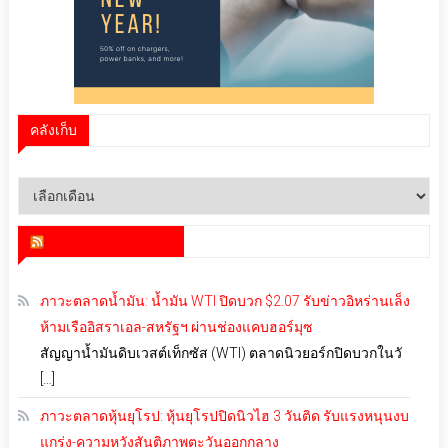
คลังเก็บ
คลัง
เก็บ
สำนักข่าว infoquest
ภาวะตลาดน้ำมัน: น้ำมัน WTI ปิดบวก $2.07 รับข่าวอิหร่านเล็ง
ห้ามเรืออิสราเอล-สหรัฐฯ ผ่านช่องแคบฮอร์มุซ
สัญญาน้ำมันดิบเวสต์เท็กซัส (WTI) ตลาดนิวยอร์กปิดบวกในวั
[…]
ภาวะตลาดหุ้นยุโรป: หุ้นยุโรปปิดนิวไฮ 3 วันติด รับแรงหนุนงบ
แกร่ง-ความหวังสันติภาพตะวันออกกลาง