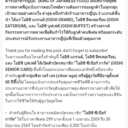
ตำรับอาหารญี่ปุ่น” (KING OF JAPANESE FOOD) เดินหน้ากลยุทธ์
การตลาดที่มุ่งเน้นการตอบโจทย์ความต้องการของลูกค้าในทุกกลุ่ม
เป้าหมายอย่างตรงใจ ล่าสุด ผนึกกำลังร้านอาหารญี่ปุ่น 3 แบรนด์ชั้น
นำ ได้แก่ โออิชิ แกรนด์ (OISHI GRAND), โออิชิ อีทเทอเรียม (OISHI
EATERIUM), และ โออิชิ บุฟเฟต์ (OISHI BUFFET) สร้างสรรค์
กิจกรรมทางการตลาดเพื่อคืนกำไรให้กับลูกค้าคนพิเศษ พร้อมยกระดับ
ประสบการณ์รับประทานอาหารญี่ปุ่นที่เปี่ยมด้วยคุณภาพ
Thank you for reading this post, don't forget to subscribe!
ในความเคลื่อนไหวครั้งสำคัญนี้
โออิชิ แกรนด์, โออิชิ อีทเทอเรียม,
และ โออิชิ บุฟเฟต์ ได้เปิดตัวบัตรสมาชิก “โออิชิ ซีเนียร์ การ์ด” (OISHI
SENIOR CARD)
ซึ่งตั้งใจออกแบบมาเพื่อมอบเอกสิทธิ์เหนือระดับ
สำหรับ
ลูกค้ากลุ่มซิลเวอร์ เอจ (silver age) หรือผู้สูงวัยที่มีอายุตั้งแต่
65 ปีขึ้นไป
โดยมุ่งเน้นการส่งเสริมคุณภาพชีวิตที่ดี ผ่านการรับ
ประทานอาหารที่ปรุงจากวัตถุดิบคุณภาพสูง คัดสรรมาอย่างดี เพื่อให้
ทุกมื้อเป็นมากกว่าการรับประทาน แต่เป็นการสร้างความสุขและสีสัน
ในการใช้ชีวิตให้กับผู้สูงวัยยุคใหม่
• สำหรับผู้ที่สนใจ สามารถสมัครบัตรสมาชิก
“โออิชิ ซีเนียร์
การ์ด”
ได้ในราคาพิเศษ 299 บาท ตั้งแต่ 1 เมษายน 2569 ถึง 30
มิถุนายน 2569 โดยจำกัดจำนวนเพียง 3,300 ใบเท่านั้น