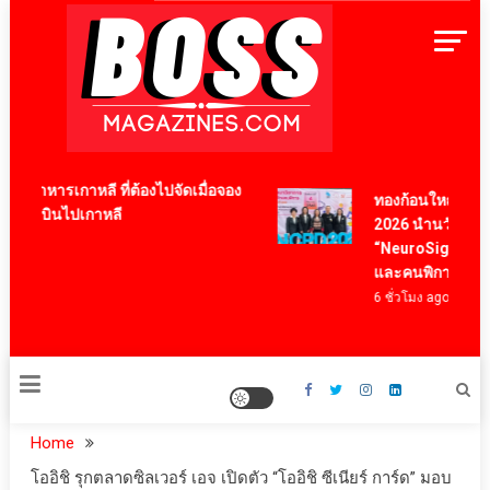
Skip
to
content
BossMagazinesThailand
นูอาหารเกาหลี ที่ต้องไปจัดเมื่อจอง
ทองก้อนใหญ่ โฮลดิ
ครื่องบินไปเกาหลี
2026 นำนวัตกรรม “
go
“NeuroSight” หนุน
และคนพิการ
6 ชั่วโมง ago
Home
โออิชิ รุกตลาดซิลเวอร์ เอจ เปิดตัว “โออิชิ ซีเนียร์ การ์ด” มอบ