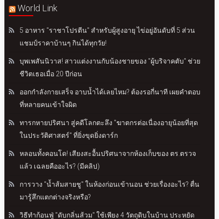
World Link
5 อาหาร "ราชาโปรตีน" สำหรับผู้สูงอายุ ไข่อยู่อันดับที่ 5 ส่วน
แชมป์ราคาบ้านๆ กินได้ทุกวัย!
บุพเพสันนิวาส! สาวแต่งงานกับน้องชายของ "ผู้บริจาคตับ" ช่วย
ชีวิตเธอเมื่อ 20 ปีก่อน
ออกกำลังกายเสร็จ อาบน้ำได้เลยไหม? ต้องรอกี่นาที เผยคำตอบ
ที่หลายคนเข้าใจผิด
ทารกหายปริศนา สู่คดีโลกตะลึง "ฆาตกรต่อเนื่องอายุน้อยที่สุด
ในประวัติศาสตร์" ที่ยิ่งขุดยิ่งดาร์ก
หลอนทั้งคอนโด! เสียงสะอื้นปริศนาจากห้องเก็บของ ตร.ตรวจ
แล้ว เฉลยคืออะไร? (มีคลิป)
การวาง "น้ำส้มสายชู" ในห้องก่อนเข้านอน ช่วยเรื่องอะไร? ตื่น
มารู้สึกแตกต่างจริงหรือ?
วิธีทำก้อนฟู่ "ดับกลิ่นส้วม" ใช้เพียง 4 วัตถุดิบในบ้าน ประหยัด