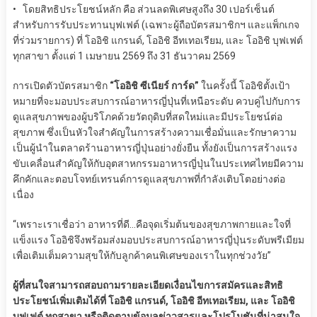
• โดยสิทธิประโยชน์หลัก คือ ส่วนลดพิเศษสูงถึง 30 เปอร์เซ็นต์
สำหรับการรับประทานบุฟเฟต์ (เฉพาะผู้ถือบัตรสมาชิกฯ และแพ็กเกจ
ที่ร่วมรายการ) ที่ โออิชิ แกรนด์, โออิชิ อีทเทอเรียม, และ โออิชิ บุฟเฟต์
ทุกสาขา ตั้งแต่ 1 เมษายน 2569 ถึง 31 ธันวาคม 2569
การเปิดตัวบัตรสมาชิก
“โออิชิ ซีเนียร์ การ์ด”
ในครั้งนี้ โออิชิตั้งเป้า
หมายที่จะมอบประสบการณ์อาหารญี่ปุ่นที่เหนือระดับ ควบคู่ไปกับการ
ดูแลสุขภาพของผู้บริโภคด้วยวัตถุดิบที่สดใหม่และมีประโยชน์ต่อ
สุขภาพ ซึ่งเป็นหัวใจสำคัญในการสร้างความเชื่อมั่นและรักษาความ
เป็นผู้นำในตลาดร้านอาหารญี่ปุ่นอย่างยั่งยืน ทั้งยังเป็นการสร้างแรง
ขับเคลื่อนสำคัญให้กับอุตสาหกรรมอาหารญี่ปุ่นในประเทศไทยมีความ
คึกคักและตอบโจทย์เทรนด์การดูแลสุขภาพที่กำลังเติบโตอย่างต่อ
เนื่อง
“เพราะเราเชื่อว่า อาหารที่ดี…คือจุดเริ่มต้นของสุขภาพกายและใจที่
แข็งแรง โออิชิจึงพร้อมส่งมอบประสบการณ์อาหารญี่ปุ่นระดับพรีเมียม
เพื่อเติมเต็มความสุขให้กับลูกค้าคนพิเศษของเราในทุกช่วงวัย”
ผู้ที่สนใจสามารถสอบถามรายละเอียดเงื่อนไขการสมัครและสิทธิ
ประโยชน์เพิ่มเติมได้ที่ โออิชิ แกรนด์, โออิชิ อีทเทอเรียม, และ โออิชิ
บุฟเฟต์ ทุกสาขา หรือติดตามข้อมูลข่าวสารและโปรโมชันที่น่าสนใจ