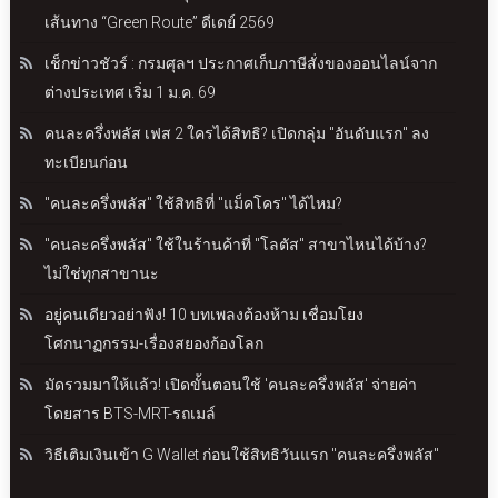
เส้นทาง “Green Route” ดีเดย์ 2569
เช็กข่าวชัวร์ : กรมศุลฯ ประกาศเก็บภาษีสั่งของออนไลน์จาก
ต่างประเทศ เริ่ม 1 ม.ค. 69
คนละครึ่งพลัส เฟส 2 ใครได้สิทธิ? เปิดกลุ่ม "อันดับแรก" ลง
ทะเบียนก่อน
"คนละครึ่งพลัส" ใช้สิทธิที่ "แม็คโคร" ได้ไหม?
"คนละครึ่งพลัส" ใช้ในร้านค้าที่ "โลตัส" สาขาไหนได้บ้าง?
ไม่ใช่ทุกสาขานะ
อยู่คนเดียวอย่าฟัง! 10 บทเพลงต้องห้าม เชื่อมโยง
โศกนาฏกรรม-เรื่องสยองก้องโลก
มัดรวมมาให้แล้ว! เปิดขั้นตอนใช้ 'คนละครึ่งพลัส' จ่ายค่า
โดยสาร BTS-MRT-รถเมล์
วิธีเติมเงินเข้า G Wallet ก่อนใช้สิทธิวันแรก "คนละครึ่งพลัส"