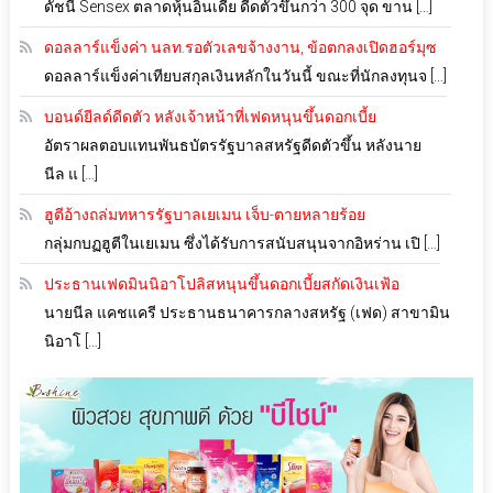
ดัชนี Sensex ตลาดหุ้นอินเดีย ดีดตัวขึ้นกว่า 300 จุด ขาน […]
ดอลลาร์แข็งค่า นลท.รอตัวเลขจ้างงาน, ข้อตกลงเปิดฮอร์มุซ
ดอลลาร์แข็งค่าเทียบสกุลเงินหลักในวันนี้ ขณะที่นักลงทุนจ […]
บอนด์ยีลด์ดีดตัว หลังเจ้าหน้าที่เฟดหนุนขึ้นดอกเบี้ย
อัตราผลตอบแทนพันธบัตรรัฐบาลสหรัฐดีดตัวขึ้น หลังนาย
นีล แ […]
ฮูตีอ้างถล่มทหารรัฐบาลเยเมน เจ็บ-ตายหลายร้อย
กลุ่มกบฏฮูตีในเยเมน ซึ่งได้รับการสนับสนุนจากอิหร่าน เปิ […]
ประธานเฟดมินนิอาโปลิสหนุนขึ้นดอกเบี้ยสกัดเงินเฟ้อ
นายนีล แคชแครี ประธานธนาคารกลางสหรัฐ (เฟด) สาขามิน
นิอาโ […]