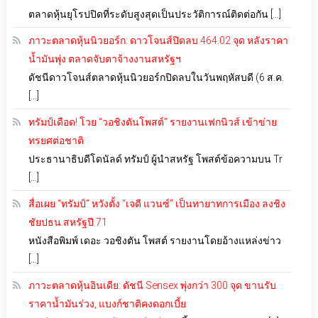
ตลาดหุ้นยุโรปปิดที่ระดับสูงสุดเป็นประวัติการณ์ติดต่อกัน […]
ภาวะตลาดหุ้นนิวยอร์ก: ดาวโจนส์ปิดลบ 464.02 จุด หลังราคา
น้ำมันพุ่ง ตลาดจับตาจ้างงานสหรัฐฯ
ดัชนีดาวโจนส์ตลาดหุ้นนิวยอร์กปิดลบในวันพฤหัสบดี (6 ส.ค.
[…]
ทรัมป์เดือด! โวย “วอชิงตันโพสต์” รายงานเฟกนิวส์ เข้าข่าย
ทรยศต่อชาติ
ประธานาธิบดีโดนัลด์ ทรัมป์ ผู้นำสหรัฐ โพสต์ข้อความบน Tr
[…]
สื่อเผย “ทรัมป์” หวังตั้ง “เจดี แวนซ์” เป็นทายาทการเมือง ลงชิง
ชัยปธน.สหรัฐปี 71
หนังสือพิมพ์ เดอะ วอชิงตัน โพสต์ รายงานโดยอ้างแหล่งข่าว
[…]
ภาวะตลาดหุ้นอินเดีย: ดัชนี Sensex พุ่งกว่า 300 จุด ขานรับ
ราคาน้ำมันร่วง, แบงก์ชาติคงดอกเบี้ย