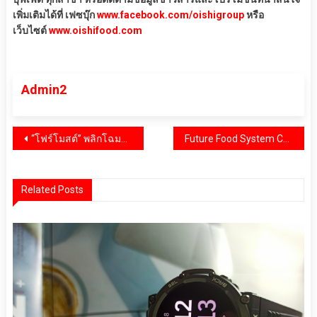
เพิ่มเติมได้ที่ เฟซบุ๊ก
www.facebook.com/oishigroup
หรือ
เว็บไซต์
www.oishifood.com
Admin2
แนะแนว
“โฟร์โมสต์” พลิกโฉมโภชนาการเด็กไทย เปิดตัว “โฟร์โมสต์ โอเมก้า สมาร์ท ซูเปอร์โกลด์” นวัตกรรมนม UHT ที่ดีที่สุด ชูเทคโนโลยี Encapsulated DHA และ 2’-FL เสริมพลังสมองและภูมิคุ้มกัน ภายใต้แนวคิด “ยิ่งลูกได้คิด ยิ่งได้ค้นพบ”
Future Food System Conference & Show 2026 เปิดเวที “จับคู่การลงทุนอาหารแห่งอนาคต” เชื่อมไอเดีย นวัตกรรม และเงินทุนระดับโลก
เรื่อง
Related Posts