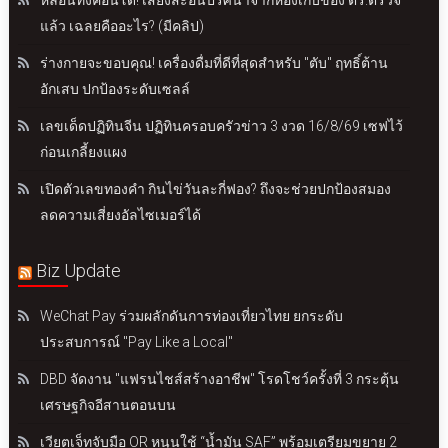
หลอนทั้งคอนโด! เสียงสะอื้นปริศนาจากห้องเก็บของ ตร.ตรวจ
แล้ว เฉลยคืออะไร? (มีคลิป)
ร่างกายจะขอบคุณ! เครื่องดื่มที่ดีที่สุดสำหรับ "ตับ" ฤทธิ์ต้าน
อักเสบ ปกป้องระดับเซลล์
เลขเด็ดปฏิทินจีน ปฏิทินครอบครัวข่าว 3 งวด 16/8/69 เซฟไว้
ก่อนเกลี้ยงแผง
เปิดตัวเลขทองคำ กินไข่วันละกี่ฟอง? ถึงจะช่วยปกป้องสมอง
ลดความเสี่ยงอัลไซเมอร์ได้
Biz Update
WeChat Pay ร่วมผลักดันการท่องเที่ยวไทย ยกระดับ
ประสบการณ์ "Pay Like a Local"
DBD จัดงาน "แฟรนไชส์สร้างอาชีพ" โรดโชว์ครั้งที่ 3 กระตุ้น
เศรษฐกิจอีสานตอนบน
เวียตเจ็ทจับมือ OR หนุนใช้ “น้ำมัน SAF” พร้อมเตรียมขยาย 2