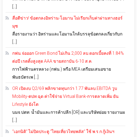
[…]
สื่อตีข่าว! ข้อตกลงอิหร่าน-โอมาน ไม่เรียกเก็บค่าผ่านทางฮอร์
มุซ
สื่อรายงานว่า อิหร่านและโอมานใกล้บรรลุข้อตกลงเกี่ยวกับก
[…]
กฟน.จ่อออก Green Bond ไม่เกิน 2,000 ลบ.ดอกเบี้ยคงที่ 1.84%
ต่อปี เรตติ้งสูงสุด AAA ขายสถาบัน 6-10 ส.ค.
การไฟฟ้านครหลวง (กฟน.) หรือ MEA เตรียมเสนอขาย
พันธบัตรเพ […]
OR เปิดงบ Q2/69 พลิกขาดทุนกว่า 1.77 พันลบ.EBITDA วูบ
Mobility-ตปท.ฉุด ค่าใช้จ่าย Virtual Bank-การตลาดเพิ่ม ยัน
Lifestyle ยังโต
บมจ.ปตท. น้ำมันและการค้าปลีก [OR] และบริษัทย่อย รายงานผ
[…]
“เอกนิติ” ไม่ปิดประตู “ไทยเที่ยวไทยพลัส” ใช้ พ.ร.ก.กู้เงินฯ