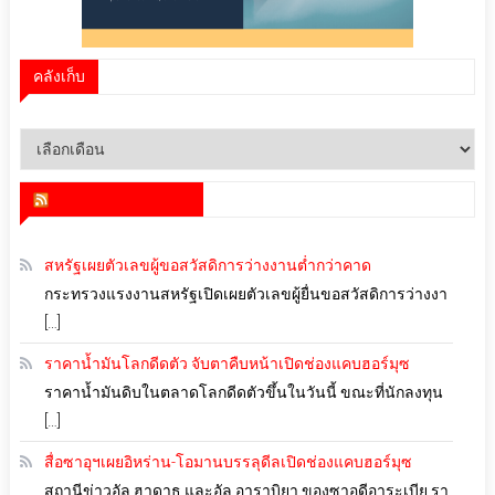
คลังเก็บ
คลัง
เก็บ
สำนักข่าว infoquest
สหรัฐเผยตัวเลขผู้ขอสวัสดิการว่างงานต่ำกว่าคาด
กระทรวงแรงงานสหรัฐเปิดเผยตัวเลขผู้ยื่นขอสวัสดิการว่างงา
[…]
ราคาน้ำมันโลกดีดตัว จับตาคืบหน้าเปิดช่องแคบฮอร์มุซ
ราคาน้ำมันดิบในตลาดโลกดีดตัวขึ้นในวันนี้ ขณะที่นักลงทุน
[…]
สื่อซาอุฯเผยอิหร่าน-โอมานบรรลุดีลเปิดช่องแคบฮอร์มุซ
สถานีข่าวอัล ฮาดาธ และอัล อาราบิยา ของซาอุดีอาระเบีย รา