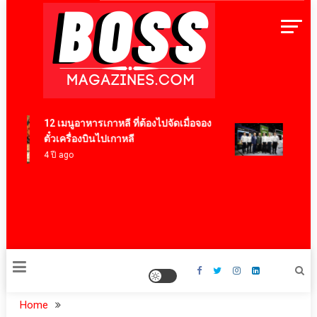
Skip
to
content
BossMagazinesThailand
12 เมนูอาหารเกาหลี ที่ต้องไปจัดเมื่อจอง
HYXI ผน
ตั๋วเครื่องบินไปเกาหลี
ประกาศค
4 ปี ago
เคลื่อ
ระดับม
เทคโนโ
44 นาที 
Home