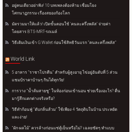
อยู่คนเดียวอย่าฟัง! 10 บทเพลงต้องห้าม เชื่อมโยง
โศกนาฏกรรม-เรื่องสยองก้องโลก
มัดรวมมาให้แล้ว! เปิดขั้นตอนใช้ 'คนละครึ่งพลัส' จ่ายค่า
โดยสาร BTS-MRT-รถเมล์
วิธีเติมเงินเข้า G Wallet ก่อนใช้สิทธิวันแรก "คนละครึ่งพลัส"
World Link
5 อาหาร "ราชาโปรตีน" สำหรับผู้สูงอายุ ไข่อยู่อันดับที่ 5 ส่วน
แชมป์ราคาบ้านๆ กินได้ทุกวัย!
การวาง "น้ำส้มสายชู" ในห้องก่อนเข้านอน ช่วยเรื่องอะไร? ตื่น
มารู้สึกแตกต่างจริงหรือ?
วิธีทำก้อนฟู่ "ดับกลิ่นส้วม" ใช้เพียง 4 วัตถุดิบในบ้าน ประหยัด
และง่าย!
"ผัก-ผลไม้" ควรล้างก่อนแช่ตู้เย็นหรือไม่? เฉลยชัดๆ ทำแบบ