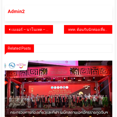
Admin2
แนะแนว
เบเยอร์ – นาโนเทค – แมริออท ผนึกกำลังอย่างต่อเนื่อง ยกระดับความปลอดภัยศูนย์เด็กเล็กคลองเตย เดินหน้านวัตกรรม “สีหน่วงไฟ” ควบคู่ภารกิจลด Food Waste
ททท. ต้อนรับนักท่องเที่ยวจีนอย่างอบอุ่น สะท้อนความเชื่อมั่นตลาดจีนกลับมาคึกคัก
เรื่อง
Related Posts