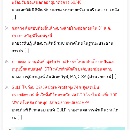
พร้อมรับข้อเสนอต่ออายุมาตรการ 60/40
นายเอกนิติ นิติทัณฑ์ประภาศ รองนายกรัฐมนตรี และ รมว.คลัง
[…]
ก.กลาง ล้มสอบท้องถิ่นล้างบางสายโกงถอดถอนใน 31 ส.ค.
ประกาศบัญชีใหม่พรุ่งนี้
นายวรศิษฎ์ เลียงประสิทธิ์ รมช.มหาดไทย ในฐานะประธาน
การปร […]
ภาวะตลาดอนุพันธ์: พุ่งรับ Fund Flow ไหลกลับเก็งงบ-ปันผล
หนุนบิ๊กแคปแบงก์-ICT-โรงไฟฟ้าคึกคัก ปัจจัยนอกผ่อนคลาย
นางสาวชุติกาญจน์ สันติเมธวิรุฬ, IAA, CISA ผู้อำนวยการฝ่ […]
GULF โชว์งบ Q2/69 Core Profit พุ่ง 74% สูงสุดเป็น
ประวัติการณ์ มั่นใจทั้งปีโตตามนัด จ่อ COD โรงไฟฟ้าเพิ่ม 700
MW ครึ่งหลัง ปักหมุด Data Center-Direct PPA
บมจ.กัลฟ์ ดีเวลลอปเมนท์ [GULF] รายงานผลการดำเนินงานไต
รม […]