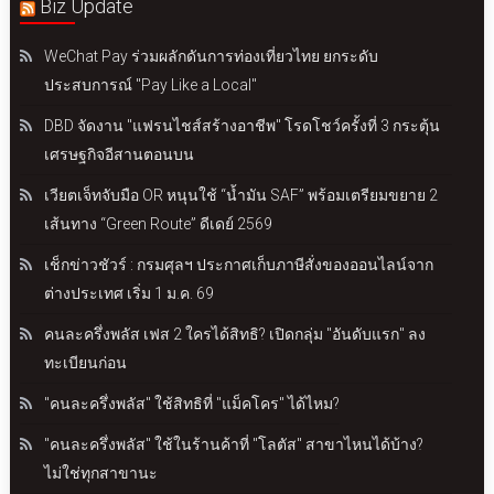
Biz Update
WeChat Pay ร่วมผลักดันการท่องเที่ยวไทย ยกระดับ
ประสบการณ์ "Pay Like a Local"
DBD จัดงาน "แฟรนไชส์สร้างอาชีพ" โรดโชว์ครั้งที่ 3 กระตุ้น
เศรษฐกิจอีสานตอนบน
เวียตเจ็ทจับมือ OR หนุนใช้ “น้ำมัน SAF” พร้อมเตรียมขยาย 2
เส้นทาง “Green Route” ดีเดย์ 2569
เช็กข่าวชัวร์ : กรมศุลฯ ประกาศเก็บภาษีสั่งของออนไลน์จาก
ต่างประเทศ เริ่ม 1 ม.ค. 69
คนละครึ่งพลัส เฟส 2 ใครได้สิทธิ? เปิดกลุ่ม "อันดับแรก" ลง
ทะเบียนก่อน
"คนละครึ่งพลัส" ใช้สิทธิที่ "แม็คโคร" ได้ไหม?
"คนละครึ่งพลัส" ใช้ในร้านค้าที่ "โลตัส" สาขาไหนได้บ้าง?
ไม่ใช่ทุกสาขานะ