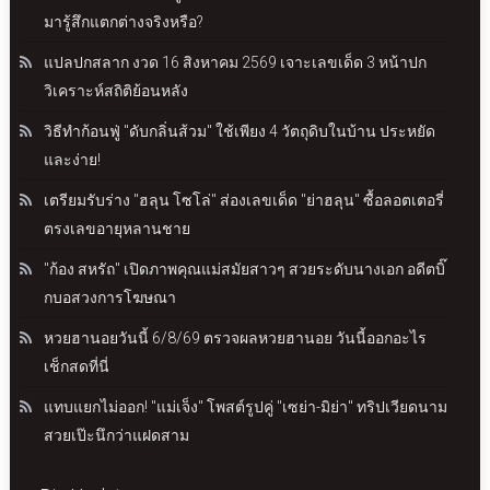
มารู้สึกแตกต่างจริงหรือ?
แปลปกสลาก งวด 16 สิงหาคม 2569 เจาะเลขเด็ด 3 หน้าปก
วิเคราะห์สถิติย้อนหลัง
วิธีทำก้อนฟู่ "ดับกลิ่นส้วม" ใช้เพียง 4 วัตถุดิบในบ้าน ประหยัด
และง่าย!
เตรียมรับร่าง "ฮลุน โซโล่" ส่องเลขเด็ด "ย่าฮลุน" ซื้อลอตเตอรี่
ตรงเลขอายุหลานชาย
"ก้อง สหรัถ" เปิดภาพคุณแม่สมัยสาวๆ สวยระดับนางเอก อดีตบิ๊
กบอสวงการโฆษณา
หวยฮานอยวันนี้ 6/8/69 ตรวจผลหวยฮานอย วันนี้ออกอะไร
เช็กสดที่นี่
แทบแยกไม่ออก! "แม่เจ็ง" โพสต์รูปคู่ "เซย่า-มิย่า" ทริปเวียดนาม
สวยเป๊ะนึกว่าแฝดสาม