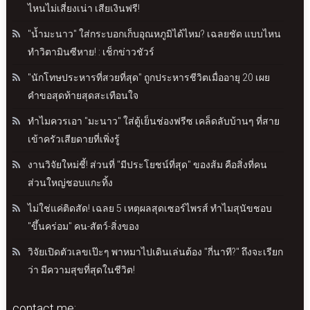
ไหนไม่เสี่ยงเน่า เสียเงินฟรี!
"น้ำมะนาว" ใส่กระบอกเก็บอุณหภูมิได้ไหม? เฉลยชัด แบบไหน
ทำวิตามินซีหาย! : เช็กข่าวชัวร์
"นักโทษประหารที่สวยที่สุด" ถูกประหารชีวิตเมื่ออายุ 20 เผย
คำขอสุดท้ายสุดสะเทือนใจ
ทำไมควรเอา "มะนาว" ใส่ตู้เย็นช่องฟรีซ เคล็ดลับบ้านๆ ที่สาย
เข้าครัวเสียดายที่เพิ่งรู้
งานวิจัยใหม่ชี้! ส่วนที่ "มีประโยชน์ที่สุด" ของส้ม คือสิ่งที่คน
ส่วนใหญ่ชอบแกะทิ้ง
ไม่ใช่แค่ติดสัด! เฉลย 5 เหตุผลสุดเซอร์ไพรส์ ทำไมสุนัขชอบ
"ขึ้นคร่อม" คน-สัตว์-สิ่งของ
วิจัยเปิดตัวเลขเป๊ะๆ พาหมาไปเดินเล่นต้อง "กี่นาที?" ถึงจะเรียก
ว่า มีความสุขที่สุดในชีวิต!
contact me: