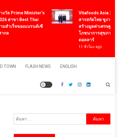
Vitafoods Asia 2026 ตัวเร่งอุตสาหก
Prime Minister’s
สารสกัดไทย ชูงานวิจัย – เครือข่ายโลก
ขา Best Thai
สร้างมูลค่าเศรษฐกิจใหม่ ขานรับตลาด
็จของแบรนด์เซี
โภชนาการสุขภาพโลกโตทะลุล้านล้า
ดอลลาร์
11 ชั่วโมง ago
D TOWN
FLASH NEWS
ENGLISH
ค้นหา
สำหรับ: