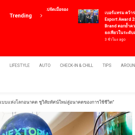
หารเกาหลี ที่ต้องไปจัดเมื่อจอง
เบอร์แทรม คว้ารางวัล 
Trending
องบินไปเกาหลี
Export Award 2026 สา
Brand ตอกย้ำความสำเร
ยงเพียวในระดับสากล
3 ชั่วโมง ago
Thailand
S
LIFESTYLE
AUTO
CHECK-IN & CHILL
TIPS
AROUN
บบแห่งโลกอนาคต ชูวิสัยทัศน์ใหม่สู่อนาคตของการใช้ชีวิต”