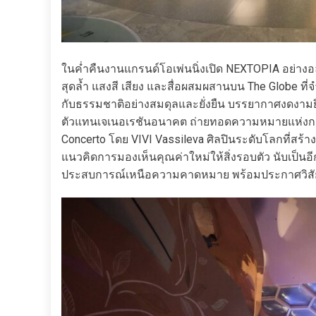
ในค่ำคืนงานแกรนด์โอเพ่นนิ่งเปิด NEXTOPIA อย่าง
สุดล้ำ แสงสี เสียง และสื่อผสมผสานบน The Globe 
กับธรรมชาติอย่างสมดุลและยั่งยืน บรรยากาศงดงามยิ
ตัวแทนเจเนอเรชันอนาคต ถ่ายทอดความหมายแห่งการร่ว
Concerto โดย VIVI Vassileva ศิลปินระดับโลกที่สร
แนวคิดการมองเห็นคุณค่าใหม่ให้สิ่งรอบตัว นับเป็
ประสบการณ์เหนือความคาดหมาย พร้อมประกาศวิสัย