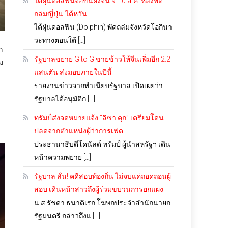
ไต้ฝุ่นดอลฟินจ่อขึ้นฝั่งจีน 9-10 ส.ค. หลังพัด
ถล่มญี่ปุ่น-ไต้หวัน
ไต้ฝุ่นดอลฟิน (Dolphin) พัดถล่มจังหวัดโอกินา
วะทางตอนใต้ […]
ก
รัฐบาลขยาย G to G ขายข้าวให้จีนเพิ่มอีก 2.2
ม
แสนตัน ส่งมอบภายในปีนี้
รายงานข่าวจากทำเนียบรัฐบาล เปิดเผยว่า
รัฐบาลได้อนุมัติก […]
ทรัมป์ส่งจดหมายแจ้ง “ลิซา คุก” เตรียมโดน
ปลดจากตำแหน่งผู้ว่าการเฟด
ประธานาธิบดีโดนัลด์ ทรัมป์ ผู้นำสหรัฐฯ เดิน
หน้าความพยาย […]
รัฐบาล ลั่น! คดีสอบท้องถิ่น ไม่จบแค่ถอดถอนผู้
สอบ เดินหน้าสาวถึงผู้ร่วมขบวนการยกแผง
น.ส.รัชดา ธนาดิเรก โฆษกประจำสำนักนายก
รัฐมนตรี กล่าวถึงแ […]