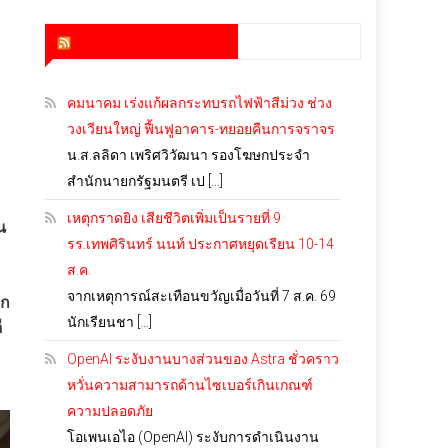
สำนักข่าว infoquest
คมนาคม เร่งแก้ผลกระทบรถไฟฟ้าสีม่วง ช่วง
วงเวียนใหญ่ ฟื้นฟูอาคาร-ทยอยคืนการจราจร
น.ส.ลลิดา เพริศวิวัฒนา รองโฆษกประจำ
สำนักนายกรัฐมนตรี เป […]
เหตุกราดยิง เสียชีวิตเพิ่มเป็นรายที่ 9
น
รร.เทพศิรินทร์ นนท์ ประกาศหยุดเรียน 10-14
ส.ค.
จากเหตุการณ์สะเทือนขวัญเมื่อวันที่ 7 ส.ค. 69
ุก
นักเรียนชา […]
ี
OpenAI ระงับงานบางส่วนของ Astra ชั่วคราว
หวั่นความสามารถด้านไซเบอร์เกินเกณฑ์
ความปลอดภัย
โอเพนเอไอ (OpenAI) ระงับการดำเนินงาน