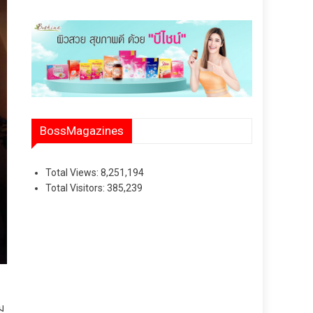
BossMagazines
Total Views:
8,251,194
Total Visitors:
385,239
ม