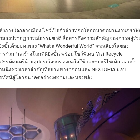
อลังการใจกลางเมือง โชว์เปิดตัวถ่ายทอดโลกอนาคตผ่านงานกราฟิ
ที่จำลองปรากฏการณ์ธรรมชาติ สื่อสารถึงความสำคัญของการอยู่ร่ว
่งขึ้นด้วยบทเพลง “What a Wonderful World” จากเสียงใสของ
มกันสร้างโลกที่ดียิ่งขึ้น พร้อมโชว์พิเศษ Vivi Recycle
้างสรรค์ดนตรีด้วยอุปกรณ์จากของเหลือใช้และขยะรีไซเคิล ตอกย้ำ
นอีกหนึ่งช่วงเวลาสำคัญที่สยามพารากอนและ NEXTOPIA มอบ
ทัศน์สู่โลกอนาคตอย่างงดงามและทรงพลัง