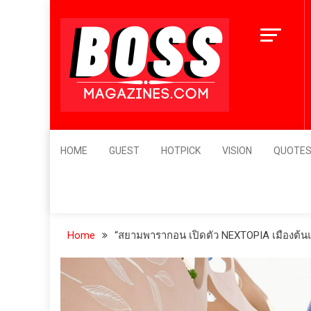
Skip
12 เมนูอา
to
ตั๋วเครื่
content
4 ปี ago
BossMagazines
Leader's Vision
HOME
GUEST
HOTPICK
VISION
QUOTE
Home
“สยามพารากอน เปิดตัว NEXTOPIA เมืองต้นแ