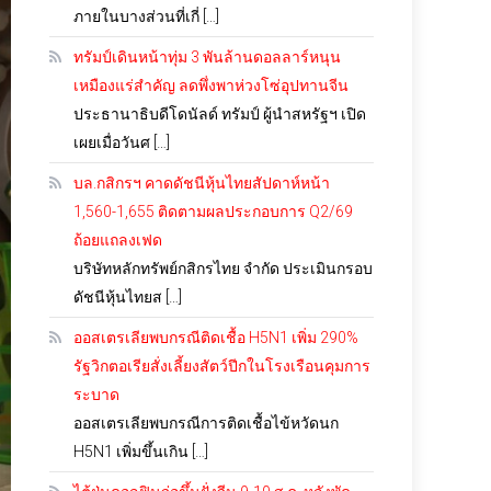
ภายในบางส่วนที่เกี่ […]
ทรัมป์เดินหน้าทุ่ม 3 พันล้านดอลลาร์หนุน
เหมืองแร่สำคัญ ลดพึ่งพาห่วงโซ่อุปทานจีน
ประธานาธิบดีโดนัลด์ ทรัมป์ ผู้นำสหรัฐฯ เปิด
เผยเมื่อวันศ […]
บล.กสิกรฯ คาดดัชนีหุ้นไทยสัปดาห์หน้า
1,560-1,655 ติดตามผลประกอบการ Q2/69
ถ้อยแถลงเฟด
บริษัทหลักทรัพย์กสิกรไทย จำกัด ประเมินกรอบ
ดัชนีหุ้นไทยส […]
ออสเตรเลียพบกรณีติดเชื้อ H5N1 เพิ่ม 290%
รัฐวิกตอเรียสั่งเลี้ยงสัตว์ปีกในโรงเรือนคุมการ
ระบาด
ออสเตรเลียพบกรณีการติดเชื้อไข้หวัดนก
H5N1 เพิ่มขึ้นเกิน […]