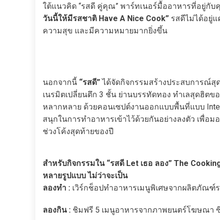
ใต้แนวคิด “รสดี คู่คุณ” พาร์ทเนอร์มื้ออาหารที่อยู
วันนี้ให้มีรสชาติ Have A Nice Cook”
รสดีไม่ได้อยู่แ
ความสุข และมีความหมายมากยิ่งขึ้น
นอกจากนี้
“รสดี”
ได้จัดกิจกรรมสร้างประสบการณ์สุดพิ
เนรมิตเปลี่ยนตึก 3 ชั้น ย่านบรรทัดทอง ทำเลสุดฮิตขอ
หลากหลาย ด้วยคอนเซปต์งานออกแบบพื้นที่แบบ Inter
สนุกในการทำอาหารเข้าไว้ด้วยกันอย่างลงตัว เพื่อ
ช่วงโค้งสุดท้ายของปี
สำหรับกิจกรรมใน “รสดี Let เธอ ลอง” The Cooking
หลายรูปแบบ ไม่ว่าจะเป็น
ลองทำ :
เวิร์กช็อปทำอาหารเมนูพิเศษจากผลิตภัณฑ์รส
ลองกิน :
ชิมฟรี 5 เมนูอาหารจากภาพยนตร์โฆษณา ซึ่ง