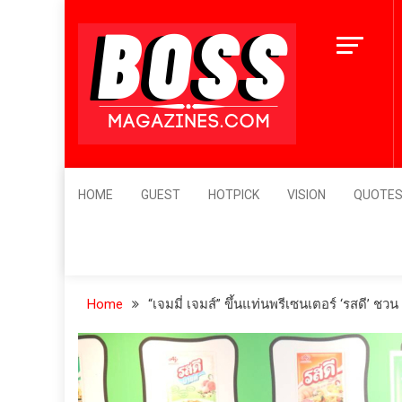
Skip
่ต้องไปจัดเมื่อจอง
to
เบอร์แทรม คว้ารางวัล Prime Minis
ี
content
Export Award 2026 สาขา Best Th
Brand ตอกย้ำความสำเร็จของแบรนด
ยงเพียวในระดับสากล
15 ชั่วโมง ago
BossMagazines
Leader's Vision
HOME
GUEST
HOTPICK
VISION
QUOTE
Home
“เจมมี่ เจมส์” ขึ้นแท่นพรีเซนเตอร์ ‘รสดี’ ช