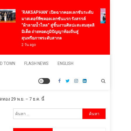
ทองก้
‘RAKSAPHAN’ เปิดฉากคอลเลกชันระดับ
2026 
มาสเตอร์พีซคอลเลกชันแรก รังสรรค์
“Neur
“ผ้าลายน้ำไหล” สู่ชิ้นงานศิลปะสะสมสุดลิ
และคน
มิเต็ด ถ่ายทอดภูมิปัญญาท้องถิ่นสู่
3 วัน a
สุนทรียภาพระดับสากล
2 วัน ago
D TOWN
FLASH NEWS
ENGLISH
ทอง 29 พ.ย. – 7 ธ.ค. นี้
ค้นหา
สำหรับ: