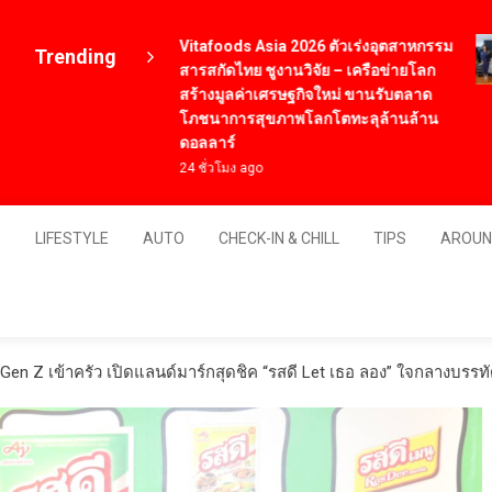
Vitafoods Asia 2026 ตัวเร่งอุตสาหกรรม
ter’s
Trending
สารสกัดไทย ชูงานวิจัย – เครือข่ายโลก
ai
สร้างมูลค่าเศรษฐกิจใหม่ ขานรับตลาด
์เซี
โภชนาการสุขภาพโลกโตทะลุล้านล้าน
ดอลลาร์
Thailand
24 ชั่วโมง ago
S
LIFESTYLE
AUTO
CHECK-IN & CHILL
TIPS
AROUN
วน Gen Z เข้าครัว เปิดแลนด์มาร์กสุดชิค “รสดี Let เธอ ลอง” ใจกลางบรรทัด