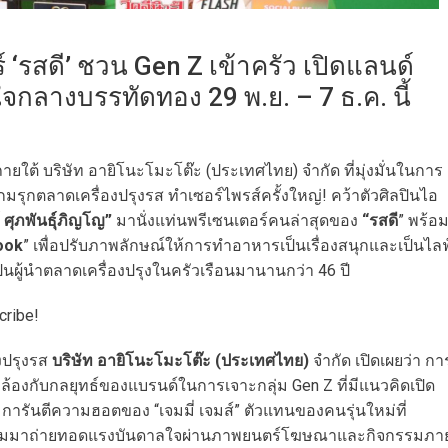
ร์ ‘รสดี’ ชวน Gen Z เข้าครัว เปิดแลนด์
ใจกลางบรรทัดทอง 29 พ.ย. – 7 ธ.ค. นี้
ยใต้ บริษัท อายิโนะโมะโต๊ะ (ประเทศไทย) จำกัด ที่มุ่งมั่นในการ
กมรุกตลาดเครื่องปรุงรส ทำเซอร์ไพรส์ครั้งใหญ่! คว้าตัวศิลปินไอ
์ ศุภพันธุ์ภิญโญ”
มานั่งแท่นพรีเซนเตอร์คนล่าสุดของ
“รสดี
” พร้อ
Cook
” เพื่อปรับภาพลักษณ์ให้การทำอาหารเป็นเรื่องสนุกและเป็นไลฟ
ป็นผู้นำตลาดเครื่องปรุงในครัวเรือนมานานกว่า 46 ปี
cribe!
องปรุงรส
บริษัท อายิโนะโมะโต๊ะ (ประเทศไทย)
จำกัด เปิดเผยว่า กา
คล้องกับกลยุทธ์ของแบรนด์ในการเจาะกลุ่ม Gen Z ที่มีแนวคิดเปิด
ันตีความฮอตของ “เจมมี่ เจมส์” ตัวแทนของคนรุ่นใหม่ที่
อมมาถ่ายทอดแรงบันดาลใจผ่านภาพยนตร์โฆษณาและกิจกรรมภา