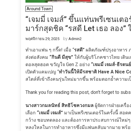
Around Town
“เจมมี่ เจมส์” ขึ้นแท่นพรีเซนเตอ
มาร์กสุดชิค “รสดี Let เธอ ลอง” 
by
พฤศจิกายน 29, 2025
Admin2
ทำเอาแฟน ๆ กรี๊ด! เมื่อ “
รสดี”
ผลิตภัณฑ์ปรุงอาหาร ภา
ส่งต่อสังคม
“กินดี มีสุข”
ให้กับผู้บริโภคชาวไทย เดินเ
ดอลสุดฮอต ขวัญใจ Gen Z อย่าง
“เจมมี่ เจมส์-ธีรดนย
เปิดตัวแคมเปญ “
ทำวันนี้ให้มีรสชาติ Have A Nice 
สไตล์ที่เข้าถึงคนรุ่นใหม่มากขึ้น พร้อมตอกย้ำความเ
Thank you for reading this post, don't forget to subs
นางสาวกมลนัทธ์ สิทธิโชควงกมล
ผู้จัดการฝ่ายเครื่
เลือก
“เจมมี่ เจมส์”
มาเป็นพรีเซนเตอร์ในครั้งนี้ สอด
กว้าง ชอบทดลอง และต้องการหาประสบการณ์ใหม่ๆ การ
หลงใหลในการทำอาหารซึ่งมีแฟนคลับมากมาย พร้