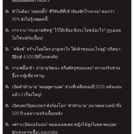
หมอเผยผลตรวจแล้ว!
ทำไมต้อง "ถอดปลั๊ก" ทีวีทันทีที่เข้าห้องพักโรงแรม? คนกว่า
90% ยังไม่รู้เหตุผลนี้!
การวาง "กระดาษทิชชู่" ไว้ใต้เขียง มีประโยชน์อะไร? กูรูเฉลย
ไม่ใช่แค่กันเปื้อน!
"สฟิงซ์" สร้างโดยใคร อายุเท่าไร ใต้เท้าซ่อนอะไรอยู่? ปริศนา
อียิปต์ 4,500 ปีที่โลกสงสัย!
กาแฟมื้อเช้า: ยาอายุวัฒนะ หรือศัตรูซ่อนแอบ? ความจริงชวน
อึ้งจากผู้เชี่ยวชาญ
เปิดคำทำนาย "หมอดูตาบอด" ช่วงที่เหลือของปี 2026 หลังแม่น
แล้ว 2 เรื่องใหญ่!
เปิดบทกวีสุดแปลก! ดังก้องโลก "คำทำนาย" อนาคตล่วงหน้าถึง
500 ปี แฉความจริงเบื้องหลัง
เพราะเปิดแอร์นอน? หมอเฉลยเคส หญิงไข้สูงไม่ลด พบปอด
อักเสบจากเชื้อ Legionella