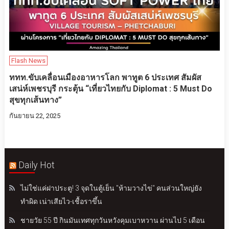
Flash News
ททท.ขับเคลื่อนเมืองอาหารโลก พาทูต 6 ประเทศ สัมผัส
เสน่ห์เพชรบุรี กระตุ้น “เที่ยวไทยกับ Diplomat : 5 Must Do
สุขทุกเส้นทาง”
กันยายน 22, 2025
Daily Hot
ไม่ใช่แค่ฝาประตู! 3 จุดในตู้เย็น "ห้ามวางไข่" คนส่วนใหญ่ยัง
ทำผิด เน่าเสียไว-เชื้อราขึ้น
ชายวัย 55 ปี กินมันเทศทุกวันหวังคุมเบาหวาน ผ่านไป 5 เดือน