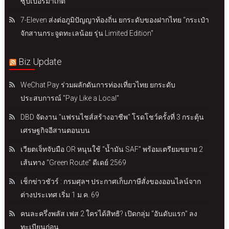
ซุปเปอร์มาเก็ต
7-Eleven ส่งต่อภูมิปัญญาท้องถิ่น ยกระดับของฝากไทย “กระเป๋า
จักสานกระจูดทะเลน้อย รุ่น Limited Edition"
Biz Update
WeChat Pay ร่วมผลักดันการท่องเที่ยวไทย ยกระดับ
ประสบการณ์ "Pay Like a Local"
DBD จัดงาน "แฟรนไชส์สร้างอาชีพ" โรดโชว์ครั้งที่ 3 กระตุ้น
เศรษฐกิจอีสานตอนบน
เวียตเจ็ทจับมือ OR หนุนใช้ “น้ำมัน SAF” พร้อมเตรียมขยาย 2
เส้นทาง “Green Route” ดีเดย์ 2569
เช็กข่าวชัวร์ : กรมศุลฯ ประกาศเก็บภาษีสั่งของออนไลน์จาก
ต่างประเทศ เริ่ม 1 ม.ค. 69
คนละครึ่งพลัส เฟส 2 ใครได้สิทธิ? เปิดกลุ่ม "อันดับแรก" ลง
ทะเบียนก่อน