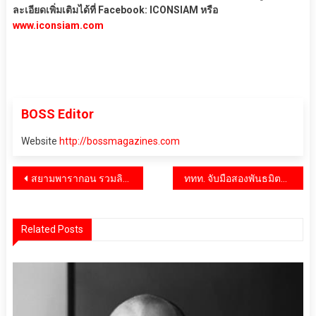
ละเอียดเพิ่มเติมได้ที่ Facebook: ICONSIAM หรือ
www.iconsiam.com
BOSS Editor
Website
http://bossmagazines.com
แนะแนว
สยามพารากอน รวมลิสต์ร้านดังพร้อมเสิร์ฟความอร่อยรับวันเด็กแห่งชาติ พร้อมจัดเต็มโปรโมชั่นเอาใจคุณหนูๆ และครอบครัว
ททท. จับมือสองพันธมิตร Trip.com และ True Money เปิดตัวโครงการ “Isan All Gen Together เที่ยวอีสานยกบ้าน” ชูเสน่ห์ไทยแดนอีสานตอบโจทย์ทุกเจเนอเรชัน
เรื่อง
Related Posts