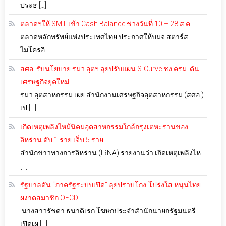
ประธ […]
ตลาดฯให้ SMT เข้า Cash Balance ช่วงวันที่ 10 – 28 ส.ค.
ตลาดหลักทรัพย์แห่งประเทศไทย ประกาศให้บมจ.สตาร์ส
ไมโครอิ […]
สศอ. รับนโยบาย รมว.อุตฯ ลุยปรับแผน S-Curve ชง ครม. ดัน
เศรษฐกิจยุคใหม่
รมว.อุตสาหกรรม เผย สำนักงานเศรษฐกิจอุตสาหกรรม (สศอ.)
เป […]
เกิดเหตุเพลิงไหม้นิคมอุตสาหกรรมใกล้กรุงเตหะรานของ
อิหร่าน ดับ 1 ราย เจ็บ 5 ราย
สำนักข่าวทางการอิหร่าน (IRNA) รายงานว่า เกิดเหตุเพลิงไห
[…]
รัฐบาลดัน “ภาครัฐระบบเปิด” ลุยปราบโกง-โปร่งใส หนุนไทย
ผงาดสมาชิก OECD
นางสาวรัชดา ธนาดิเรก โฆษกประจำสำนักนายกรัฐมนตรี
เปิดเผ […]