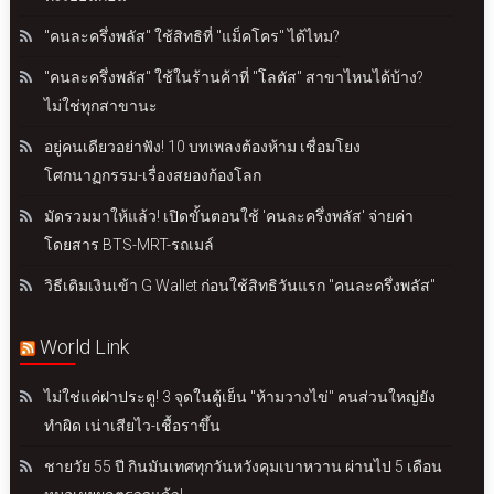
"คนละครึ่งพลัส" ใช้สิทธิที่ "แม็คโคร" ได้ไหม?
"คนละครึ่งพลัส" ใช้ในร้านค้าที่ "โลตัส" สาขาไหนได้บ้าง?
ไม่ใช่ทุกสาขานะ
อยู่คนเดียวอย่าฟัง! 10 บทเพลงต้องห้าม เชื่อมโยง
โศกนาฏกรรม-เรื่องสยองก้องโลก
มัดรวมมาให้แล้ว! เปิดขั้นตอนใช้ 'คนละครึ่งพลัส' จ่ายค่า
โดยสาร BTS-MRT-รถเมล์
วิธีเติมเงินเข้า G Wallet ก่อนใช้สิทธิวันแรก "คนละครึ่งพลัส"
World Link
ไม่ใช่แค่ฝาประตู! 3 จุดในตู้เย็น "ห้ามวางไข่" คนส่วนใหญ่ยัง
ทำผิด เน่าเสียไว-เชื้อราขึ้น
ชายวัย 55 ปี กินมันเทศทุกวันหวังคุมเบาหวาน ผ่านไป 5 เดือน