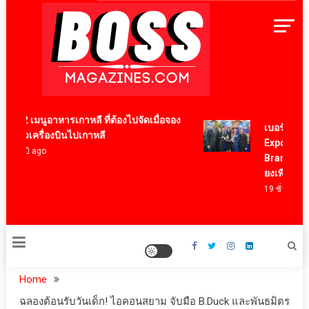
Skip
to
content
BossMagazinesThailand
12 เมนูอาหารเกาหลี ที่ต้องไปจัดเมื่อจอง
เบอร์แทรม คว้
ตั๋วเครื่องบินไปเกาหลี
Export Award
4 ปี ago
Brand ตอกย้ำ
ยงเพียวในระด
19 ชั่วโมง ago
Home
ฉลองต้อนรับวันเด็ก! ไอคอนสยาม จับมือ B.Duck และพันธมิตร