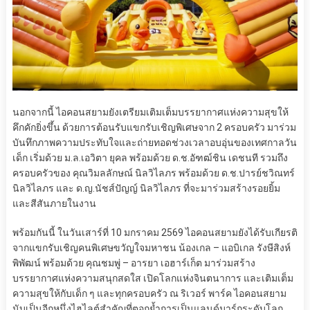
นอกจากนี้ ไอคอนสยามยังเตรียมเติมเต็มบรรยากาศแห่งความสุขให้
คึกคักยิ่งขึ้น ด้วยการต้อนรับแขกรับเชิญพิเศษจาก 2 ครอบครัว มาร่วม
บันทึกภาพความประทับใจและถ่ายทอดช่วงเวลาอบอุ่นของเทศกาลวัน
เด็ก เริ่มด้วย ม.ล.เอวิตา ยุคล พร้อมด้วย ด.ช.อัฑฒ์ชิน เดชนที รวมถึง
ครอบครัวของ คุณวิมลลักษณ์ นิลวิไลภร พร้อมด้วย ด.ช.ปารย์ชวิณทร์
นิลวิไลภร และ ด.ญ.นัชส์ปัญญ์ นิลวิไลภร ที่จะมาร่วมสร้างรอยยิ้ม
และสีสันภายในงาน
พร้อมกันนี้ ในวันเสาร์ที่ 10 มกราคม 2569 ไอคอนสยามยังได้รับเกียรติ
จากแขกรับเชิญคนพิเศษขวัญใจมหาชน น้องเกล – แอบิเกล รังษีสิงห์
พิพัฒน์ พร้อมด้วย คุณชมพู่ – อารยา เอฮาร์เก็ต มาร่วมสร้าง
บรรยากาศแห่งความสนุกสดใส เปิดโลกแห่งจินตนาการ และเติมเต็ม
ความสุขให้กับเด็ก ๆ และทุกครอบครัว ณ ริเวอร์ พาร์ค ไอคอนสยาม
นับเป็นอีกหนึ่งไฮไลต์สำคัญที่ตอกย้ำการเป็นแลนด์มาร์กระดับโลก