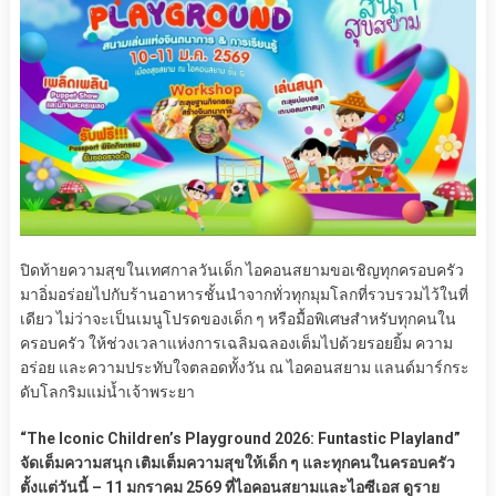
ปิดท้ายความสุขในเทศกาลวันเด็ก ไอคอนสยามขอเชิญทุกครอบครัว
มาอิ่มอร่อยไปกับร้านอาหารชั้นนำจากทั่วทุกมุมโลกที่รวบรวมไว้ในที่
เดียว ไม่ว่าจะเป็นเมนูโปรดของเด็ก ๆ หรือมื้อพิเศษสำหรับทุกคนใน
ครอบครัว ให้ช่วงเวลาแห่งการเฉลิมฉลองเต็มไปด้วยรอยยิ้ม ความ
อร่อย และความประทับใจตลอดทั้งวัน ณ ไอคอนสยาม แลนด์มาร์กระ
ดับโลกริมแม่น้ำเจ้าพระยา
“The Iconic Children’s Playground 2026: Funtastic Playland”
จัดเต็มความสนุก เติมเต็มความสุขให้เด็ก ๆ และทุกคนในครอบครัว
ตั้งแต่วันนี้ – 11 มกราคม 2569 ที่ไอคอนสยามและไอซีเอส ดูราย