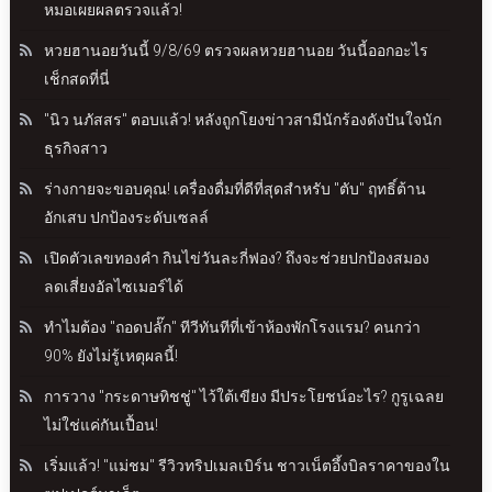
หมอเผยผลตรวจแล้ว!
หวยฮานอยวันนี้ 9/8/69 ตรวจผลหวยฮานอย วันนี้ออกอะไร
เช็กสดที่นี่
"นิว นภัสสร" ตอบแล้ว! หลังถูกโยงข่าวสามีนักร้องดังปันใจนัก
ธุรกิจสาว
ร่างกายจะขอบคุณ! เครื่องดื่มที่ดีที่สุดสำหรับ "ตับ" ฤทธิ์ต้าน
อักเสบ ปกป้องระดับเซลล์
เปิดตัวเลขทองคำ กินไข่วันละกี่ฟอง? ถึงจะช่วยปกป้องสมอง
ลดเสี่ยงอัลไซเมอร์ได้
ทำไมต้อง "ถอดปลั๊ก" ทีวีทันทีที่เข้าห้องพักโรงแรม? คนกว่า
90% ยังไม่รู้เหตุผลนี้!
การวาง "กระดาษทิชชู่" ไว้ใต้เขียง มีประโยชน์อะไร? กูรูเฉลย
ไม่ใช่แค่กันเปื้อน!
เริ่มแล้ว! "แม่ชม" รีวิวทริปเมลเบิร์น ชาวเน็ตอึ้งบิลราคาของใน