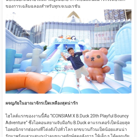
ของการเฉลิมฉลองสำหรับทุกเจเนอเรชัน
ผจญภัยในอาณาจักรเป็ดเหลืองสุดน่ารัก
ไฮไลต์แรกของงานนี้คือ “ICONSIAM X B.Duck 20th Playful Bouncy
Adventure” ซึ่งไอคอนสยามจับมือกับ B.Duck คาแรกเตอร์เป็ดน้อยสุด
ไอคอนิกจากฮ่องกงที่โด่งดังไปทั่วโลก ยกขบวนก๊วนเป็ดน้อยแสนน่า
รักมาพร้อมสวนสนุกเป่าลมขนาดยักษ์สุดอลังการ ให้เด็ก ๆ ได้ผจญภัย