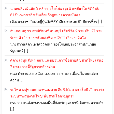
นายกเลี่ยงยืนยัน 3 หลักการไม่ใช้อาวุธนิวเคลียร์ในพิธีรำลึก
81 ปีนางาซากิ หวั่นเอื้อแก้กฎหมายความมั่นคง
เมืองนางาซากิของญี่ปุ่นจัดพิธีรำลึกครบรอบ 81 ปีการทิ้งร […]
อัปเดตเหตุ รร.เทพศิรินทร์ นนทบุรี เสียชีวิต 9 ราย เจ็บ 27 ราย
รักษาตัว 14 ราย พร้อมส่งทีม MCATT เยียวยาจิตใจ
นางสาวลลิดา เพริศวิวัฒนา รองโฆษกประจำสำนักนายก
รัฐมนตรี […]
ตัดวงจรทุนสีเทา! กกร. แฉขบวนการซื้อขายสัญชาติไทย เสนอ
7 มาตรการจี้รัฐกวาดล้างด่วน
คณะทำงาน Zero Corruption : กกร. และเพื่อน ไม่ทนแสดง
ความ […]
รถไฟทางคู่ขอนแก่น-หนองคาย คืบ 9.6% คาดเสร็จปี 71 ขร.เร่ง
ระบบรางรับงานใหญ่”พืชสวนโลก”จ.อุดรฯ
กรมการขนส่งทางรางลงพื้นที่จังหวัดอุดรธานี ติดตามความก้า
[…]