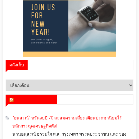
คลังเก็บ
คลัง
เก็บ
สำนักข่าว infoquest
“อนุสรณ์” หวั่นงบปี 70 สะสมความเสี่ยง เตือนประชานิยมไร้
หลักการฉุดเศรษฐกิจพัง!
นานอนุสรณ์ ธรรมใจ ส.ส. กรุงเทพฯ พรรคประชาชน และ รอง