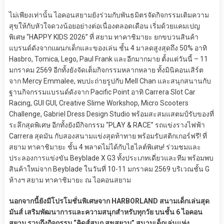
ไม่เพียงเท่านั้น ไอคอนสยามยังร่วมกับพันธมิตรจัดกิจกรรมเติมความ
สุขให้กับหัวใจดวงน้อยอย่างต่อเนื่องตลอดเดือน เริ่มด้วยแคมเปญ
พิเศษ “HAPPY KIDS 2026” ที่ สยาม ทาคาชิมายะ ยกขบวนสินค้า
แบรนด์ดังจากแผนกเด็กและของเล่น ชั้น 4 มาลดสูงสุดถึง 50% อาทิ
Hasbro, Tomica, Lego, Paul Frank และอีกมากมาย ตั้งแต่วันนี้ – 11
มกราคม 2569 อีกทั้งยังจัดเต็มกิจกรรมหลากหลาย ทั้งมินิคอนเสิร์ต
จาก Mercy Emmalee, พบปะถ่ายรูปกับ Mell Chan และสนุกสนานกับ
ฐานกิจกรรมแบรนด์ดังจาก Pacific Point อาทิ Carrera Slot Car
Racing, GUI GUI, Creative Slime Workshop, Micro Scooters
Challenge, Gabriel Dress Design Studio พร้อมสะสมแสตมป์รับของที่
ระลึกสุดพิเศษ อีกทั้งยังมีกิจกรรม “PLAY & RACE” รถแข่งรางไฟฟ้า
Carrera สุดมัน กับสองสนามแข่งสุดท้าทาย พร้อมรับสติกเกอร์ฟรี! ที่
สยาม ทาคาชิมายะ ชั้น 4 พลาดไม่ได้กับไฮไลต์พิเศษ! ร่วมชมและ
ประลองการแข่งขัน Beyblade X G3 ทั้งประเภทเดี่ยวและทีม พร้อมพบ
สินค้าใหม่จาก Beyblade ในวันที่ 10-11 มกราคม 2569 บริเวณชั้น G
ห้างฯ สยาม ทาคาชิมายะ ณ ไอคอนสยาม
นอกจากนี้ยังมีโปรโมชั่นพิเศษจาก HARBORLAND สนามเด็กเล่นสุด
มันส์ เสริมพัฒนาการและความสนุกสำหรับทุกวัย บนชั้น 6 ไอคอน
สยาม รวมถึงกิจกรรม “คิดส์สนุก สุขสยาม” สนามเด็กเล่นแห่ง