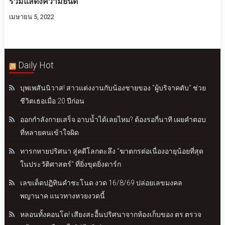
ร่วมแสดงความยินดี
เมษายน 5, 2022
Daily Hot
บุพเพสันนิวาส! สาวแต่งงานกับน้องชายของ "ผู้บริจาคตับ" ช่วย
ชีวิตเธอเมื่อ 20 ปีก่อน
ออกกำลังกายเสร็จ อาบน้ำได้เลยไหม? ต้องรอกี่นาที เผยคำตอบ
ที่หลายคนเข้าใจผิด
ทารกหายปริศนา สู่คดีโลกตะลึง "ฆาตกรต่อเนื่องอายุน้อยที่สุด
ในประวัติศาสตร์" ที่ยิ่งขุดยิ่งดาร์ก
เลขเด็ดปฏิทินคำชะโนด งวด 16/8/69 ปล่อยเลขมงคล
พญานาค แนวทางหวยงวดนี้
หลอนทั้งคอนโด! เสียงสะอื้นปริศนาจากห้องเก็บของ ตร.ตรวจ