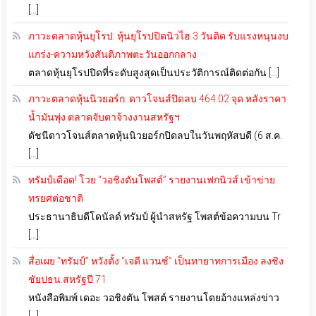
[…]
ภาวะตลาดหุ้นยุโรป: หุ้นยุโรปปิดนิวไฮ 3 วันติด รับแรงหนุนงบ
แกร่ง-ความหวังสันติภาพตะวันออกกลาง
ตลาดหุ้นยุโรปปิดที่ระดับสูงสุดเป็นประวัติการณ์ติดต่อกัน […]
ภาวะตลาดหุ้นนิวยอร์ก: ดาวโจนส์ปิดลบ 464.02 จุด หลังราคา
น้ำมันพุ่ง ตลาดจับตาจ้างงานสหรัฐฯ
ดัชนีดาวโจนส์ตลาดหุ้นนิวยอร์กปิดลบในวันพฤหัสบดี (6 ส.ค.
[…]
ทรัมป์เดือด! โวย “วอชิงตันโพสต์” รายงานเฟกนิวส์ เข้าข่าย
ทรยศต่อชาติ
ประธานาธิบดีโดนัลด์ ทรัมป์ ผู้นำสหรัฐ โพสต์ข้อความบน Tr
[…]
สื่อเผย “ทรัมป์” หวังตั้ง “เจดี แวนซ์” เป็นทายาทการเมือง ลงชิง
ชัยปธน.สหรัฐปี 71
หนังสือพิมพ์ เดอะ วอชิงตัน โพสต์ รายงานโดยอ้างแหล่งข่าว
[…]