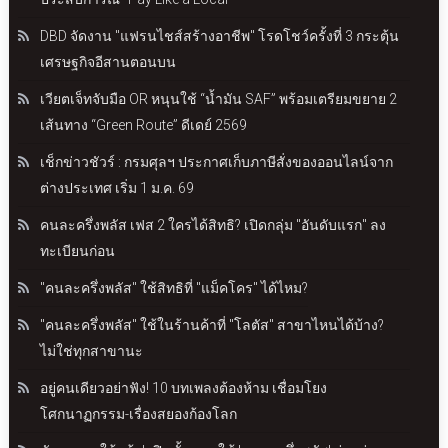
DBD จัดงาน "แฟรนไชส์สร้างอาชีพ" โรดโชว์ครั้งที่ 3 กระตุ้น
เศรษฐกิจอีสานตอนบน
เวียตเจ็ทจับมือ OR หนุนใช้ “น้ำมัน SAF” พร้อมเตรียมขยาย 2
เส้นทาง “Green Route” ดีเดย์ 2569
เช็กข่าวชัวร์ : กรมศุลฯ ประกาศเก็บภาษีสั่งของออนไลน์จาก
ต่างประเทศ เริ่ม 1 ม.ค. 69
คนละครึ่งพลัส เฟส 2 ใครได้สิทธิ? เปิดกลุ่ม "อันดับแรก" ลง
ทะเบียนก่อน
"คนละครึ่งพลัส" ใช้สิทธิที่ "แม็คโคร" ได้ไหม?
"คนละครึ่งพลัส" ใช้ในร้านค้าที่ "โลตัส" สาขาไหนได้บ้าง?
ไม่ใช่ทุกสาขานะ
อยู่คนเดียวอย่าฟัง! 10 บทเพลงต้องห้าม เชื่อมโยง
โศกนาฏกรรม-เรื่องสยองก้องโลก