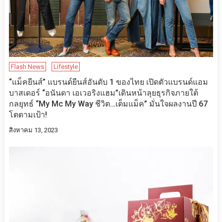
Flash News
Lifestyle
“แม็คยีนส์” แบรนด์ยีนส์อันดับ 1 ของไทย เปิดตัวแบรนด์แอม
บาสเดอร์ “อนันดา เอเวอริงแฮม”เดินหน้าลุยธุรกิจภายใต้
กลยุทธ์ “My Mc My Way ชีวิต…เต็มแม็ค” มั่นใจผลงานปี 67
โตตามเป้า!
สิงหาคม 13, 2023