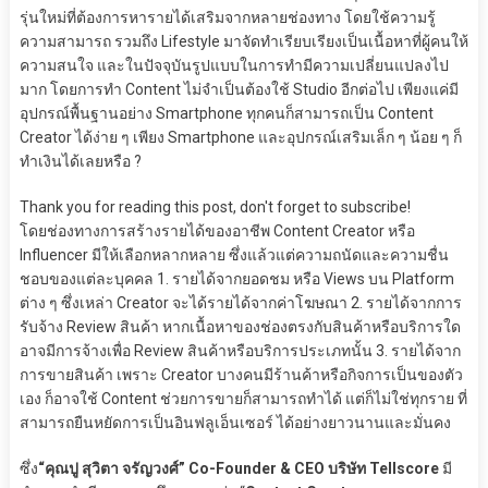
รุ่นใหม่ที่ต้องการหารายได้เสริมจากหลายช่องทาง โดยใช้ความรู้
ความสามารถ รวมถึง Lifestyle มาจัดทำเรียบเรียงเป็นเนื้อหาที่ผู้คนให้
ความสนใจ และในปัจจุบันรูปแบบในการทำมีความเปลี่ยนแปลงไป
มาก โดยการทำ Content ไม่จำเป็นต้องใช้ Studio อีกต่อไป เพียงแค่มี
อุปกรณ์พื้นฐานอย่าง Smartphone ทุกคนก็สามารถเป็น Content
Creator ได้ง่าย ๆ เพียง Smartphone และอุปกรณ์เสริมเล็ก ๆ น้อย ๆ ก็
ทำเงินได้เลยหรือ ?
Thank you for reading this post, don't forget to subscribe!
โดยช่องทางการสร้างรายได้ของอาชีพ Content Creator หรือ
Influencer มีให้เลือกหลากหลาย ซึ่งแล้วแต่ความถนัดและความชื่น
ชอบของแต่ละบุคคล 1. รายได้จากยอดชม หรือ Views บน Platform
ต่าง ๆ ซึ่งเหล่า Creator จะได้รายได้จากค่าโฆษณา 2. รายได้จากการ
รับจ้าง Review สินค้า หากเนื้อหาของช่องตรงกับสินค้าหรือบริการใด
อาจมีการจ้างเพื่อ Review สินค้าหรือบริการประเภทนั้น 3. รายได้จาก
การขายสินค้า เพราะ Creator บางคนมีร้านค้าหรือกิจการเป็นของตัว
เอง ก็อาจใช้ Content ช่วยการขายก็สามารถทำได้ แต่ก็ไม่ใช่ทุกราย ที่
สามารถยืนหยัดการเป็นอินฟลูเอ็นเซอร์ ได้อย่างยาวนานและมั่นคง
ซึ่ง
“คุณปู สุวิตา จรัญวงศ์” Co-Founder & CEO บริษัท Tellscore
มี