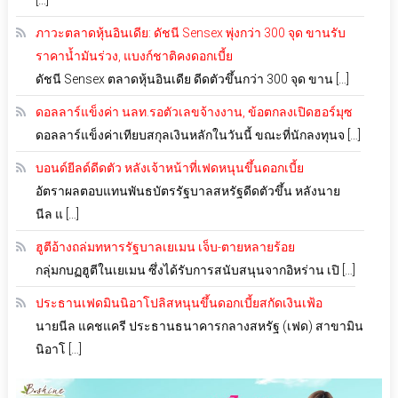
ภาวะตลาดหุ้นอินเดีย: ดัชนี Sensex พุ่งกว่า 300 จุด ขานรับ
ราคาน้ำมันร่วง, แบงก์ชาติคงดอกเบี้ย
ดัชนี Sensex ตลาดหุ้นอินเดีย ดีดตัวขึ้นกว่า 300 จุด ขาน […]
ดอลลาร์แข็งค่า นลท.รอตัวเลขจ้างงาน, ข้อตกลงเปิดฮอร์มุซ
ดอลลาร์แข็งค่าเทียบสกุลเงินหลักในวันนี้ ขณะที่นักลงทุนจ […]
บอนด์ยีลด์ดีดตัว หลังเจ้าหน้าที่เฟดหนุนขึ้นดอกเบี้ย
อัตราผลตอบแทนพันธบัตรรัฐบาลสหรัฐดีดตัวขึ้น หลังนาย
นีล แ […]
ฮูตีอ้างถล่มทหารรัฐบาลเยเมน เจ็บ-ตายหลายร้อย
กลุ่มกบฏฮูตีในเยเมน ซึ่งได้รับการสนับสนุนจากอิหร่าน เปิ […]
ประธานเฟดมินนิอาโปลิสหนุนขึ้นดอกเบี้ยสกัดเงินเฟ้อ
นายนีล แคชแครี ประธานธนาคารกลางสหรัฐ (เฟด) สาขามิน
นิอาโ […]