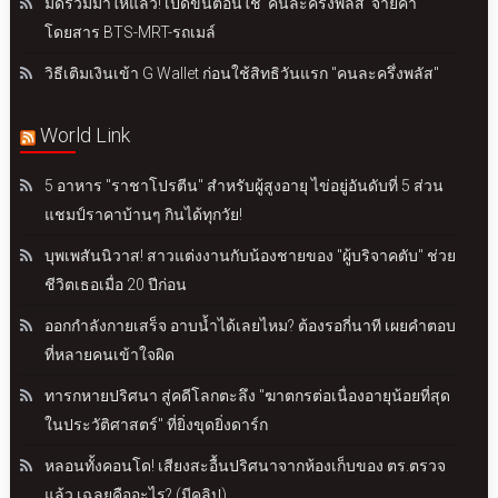
มัดรวมมาให้แล้ว! เปิดขั้นตอนใช้ 'คนละครึ่งพลัส' จ่ายค่า
โดยสาร BTS-MRT-รถเมล์
วิธีเติมเงินเข้า G Wallet ก่อนใช้สิทธิวันแรก "คนละครึ่งพลัส"
World Link
5 อาหาร "ราชาโปรตีน" สำหรับผู้สูงอายุ ไข่อยู่อันดับที่ 5 ส่วน
แชมป์ราคาบ้านๆ กินได้ทุกวัย!
บุพเพสันนิวาส! สาวแต่งงานกับน้องชายของ "ผู้บริจาคตับ" ช่วย
ชีวิตเธอเมื่อ 20 ปีก่อน
ออกกำลังกายเสร็จ อาบน้ำได้เลยไหม? ต้องรอกี่นาที เผยคำตอบ
ที่หลายคนเข้าใจผิด
ทารกหายปริศนา สู่คดีโลกตะลึง "ฆาตกรต่อเนื่องอายุน้อยที่สุด
ในประวัติศาสตร์" ที่ยิ่งขุดยิ่งดาร์ก
หลอนทั้งคอนโด! เสียงสะอื้นปริศนาจากห้องเก็บของ ตร.ตรวจ
แล้ว เฉลยคืออะไร? (มีคลิป)