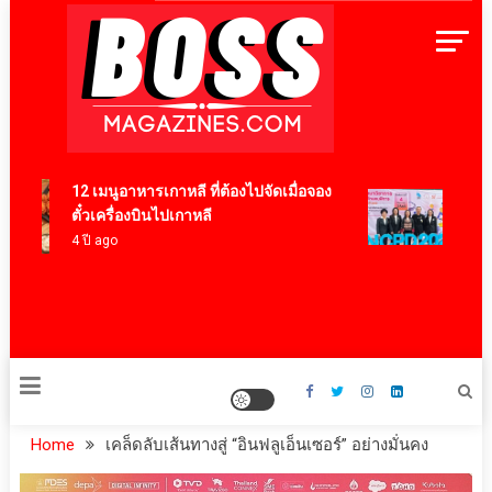
Skip
to
content
BossMagazinesThailand
12 เมนูอาหารเกาหลี ที่ต้องไปจัดเมื่อจอง
ทองก้
ตั๋วเครื่องบินไปเกาหลี
2026 
4 ปี ago
“Neur
และค
6 ชั่วโ
Home
เคล็ดลับเส้นทางสู่ “อินฟลูเอ็นเซอร์” อย่างมั่นคง