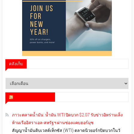
คลังเก็บ
คลัง
เก็บ
สำนักข่าว infoquest
ภาวะตลาดน้ำมัน: น้ำมัน WTI ปิดบวก $2.07 รับข่าวอิหร่านเล็ง
ห้ามเรืออิสราเอล-สหรัฐฯ ผ่านช่องแคบฮอร์มุซ
สัญญาน้ำมันดิบเวสต์เท็กซัส (WTI) ตลาดนิวยอร์กปิดบวกในวั