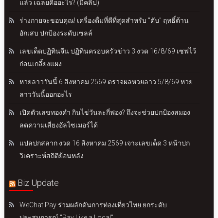
แล้ว เฉลยคืออะไร? (มีคลิป)
ร่างกายจะขอบคุณ! เครื่องดื่มที่ดีที่สุดสำหรับ "ตับ" ฤทธิ์ต้าน
อักเสบ ปกป้องระดับเซลล์
เลขเด็ดปฏิทินจีน ปฏิทินครอบครัวข่าว 3 งวด 16/8/69 เซฟไว้
ก่อนเกลี้ยงแผง
หวยลาววันนี้ 6 สิงหาคม 2569 ตรวจผลหวยลาว 5/8/69 หวย
ลาววันนี้ออกอะไร
เปิดตัวเลขทองคำ กินไข่วันละกี่ฟอง? ถึงจะช่วยปกป้องสมอง
ลดความเสี่ยงอัลไซเมอร์ได้
แปลปกสลาก งวด 16 สิงหาคม 2569 เจาะเลขเด็ด 3 หน้าปก
วิเคราะห์สถิติย้อนหลัง
Biz Update
WeChat Pay ร่วมผลักดันการท่องเที่ยวไทย ยกระดับ
ประสบการณ์ "Pay Like a Local"