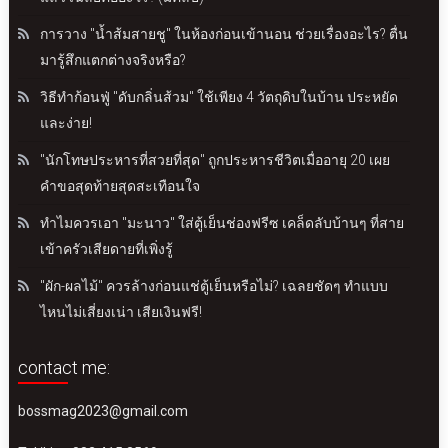
การวาง "น้ำส้มสายชู" ในห้องก่อนเข้านอน ช่วยเรื่องอะไร? ตื่น
มารู้สึกแตกต่างจริงหรือ?
วิธีทำก้อนฟู่ "ดับกลิ่นส้วม" ใช้เพียง 4 วัตถุดิบในบ้าน ประหยัด
และง่าย!
"นักโทษประหารที่สวยที่สุด" ถูกประหารชีวิตเมื่ออายุ 20 เผย
คำขอสุดท้ายสุดสะเทือนใจ
ทำไมควรเอา "มะนาว" ใส่ตู้เย็นช่องฟรีซ เคล็ดลับบ้านๆ ที่สาย
เข้าครัวเสียดายที่เพิ่งรู้
"ผัก-ผลไม้" ควรล้างก่อนแช่ตู้เย็นหรือไม่? เฉลยชัดๆ ทำแบบ
ไหนไม่เสี่ยงเน่า เสียเงินฟรี!
contact me:
bossmag2023@gmail.com