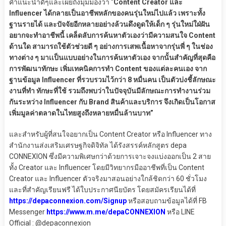
คำแนะนำดีๆและเผยถึงมุมมองว่า “
Content Creator และ
Influencer ได้กลายเป็นอาชีพหลักของคนรุ่นใหม่ไปแล้ว เพราะทั้ง
ฐานรายได้ และปัจจัยอีกหลายอย่างล้วนดึงดูดให้เด็ก ๆ รุ่นใหม่ใฝ่ฝัน
อยากจะทำอาชีพนี้ เคล็ดลับการค้นหาตัวเองว่ามีความสนใจ Content
ด้านใด สามารถใช้ตัวช่วยดี ๆ อย่างการเสพเนื้อหาจากรุ่นพี่ ๆ ในช่อง
ทางต่าง ๆ มาเเป็นแบบอย่างในการค้นหาตัวเอง จากนั้นสำคัญที่สุดคือ
การพัฒนาทักษะ เพิ่มเทคนิคการทำ Content ของแต่ละคนเอง จาก
ฐานข้อมูล Influencer ที่รวบรวมไว้กว่า 8 หมื่นคน เป็นตัวบ่งชี้ลักษณะ
งานที่ทำ ทักษะที่ใช้ รวมถึงพบว่าในปัจจุบันมีลักษณะการทำงานร่วม
กันระหว่าง Influencer กับ Brand สินค้าและบริการ จึงเกิดเป็นโอกาส
เพิ่มมูลค่าตลาดในไทยสูงถึงหลายหมื่นล้านบาท”
และสำหรับผู้ที่สนใจอยากเป็น Content Creator หรือ Influencer ทาง
สำนักงานส่งเสริมเศรษฐกิจดิจิทัล ได้รังสรรค์หลักสูตร depa
CONNEXION ซึ่งมีความพิเศษกว่าด้วยการเจาะจงแบ่งออกเป็น 2 สาย
ทั้ง Creator และ Influencer โดยมีวิทยากรมืออาชีพที่เป็น Content
Creator และ Influencer ตัวจริงมาสอนอย่างใกล้ชิดกว่า 60 ชั่วโมง
และที่สำคัญเรียนฟรี ได้ใบประกาศนียบัตร โดยสมัครเรียนได้ที่
https://depaconnexion.com/Signup
หรือสอบถามข้อมูลได้ที่ FB
Messenger
https://www.m.me/depaCONNEXION
หรือ LINE
Official : @depaconnexion