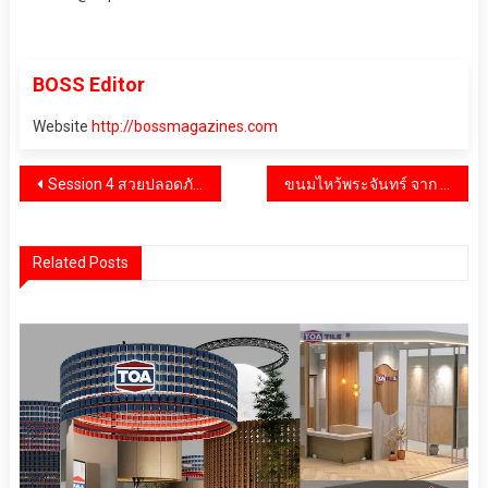
BOSS Editor
Website
http://bossmagazines.com
แนะแนว
Session 4 สวยปลอดภัยไม่ดื้อโบได้อย่างไร?
ขนมไหว้พระจันทร์ จาก COCA
เรื่อง
Related Posts