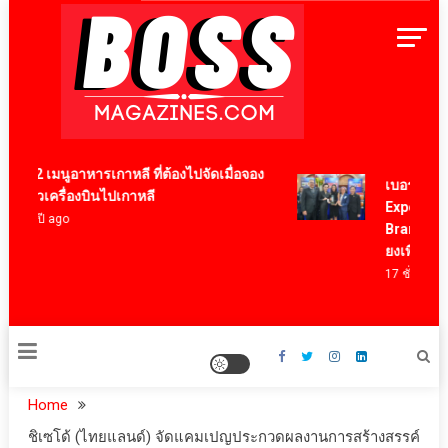
Skip
to
content
BossMagazinesThailand
12 เมนูอาหารเกาหลี ที่ต้องไปจัดเมื่อจอง
เบอร์แทรม คว
ตั๋วเครื่องบินไปเกาหลี
Export Awar
4 ปี ago
Brand ตอกย้
ยงเพียวในระ
17 ชั่วโมง ago
Home
ชิเซโด้ (ไทยแลนด์) จัดแคมเปญประกวดผลงานการสร้างสรรค์