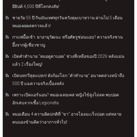
อียิปต์ 4,500 ปีที่โลกสงสัย!
ชายวัย 55 ปี กินมันเทศทุกวันหวังคุมเบาหวาน ผ่านไป 5 เดือน
หมอเผยผลตรวจแล้ว!
กาแฟมื้อเช้า: ยาอายุวัฒนะ หรือศัตรูซ่อนแอบ? ความจริงชวน
อึ้งจากผู้เชี่ยวชาญ
เปิดคำทำนาย "หมอดูตาบอด" ช่วงที่เหลือของปี 2026 หลังแม่น
แล้ว 2 เรื่องใหญ่!
เปิดบทกวีสุดแปลก! ดังก้องโลก "คำทำนาย" อนาคตล่วงหน้าถึง
500 ปี แฉความจริงเบื้องหลัง
เพราะเปิดแอร์นอน? หมอเฉลยเคส หญิงไข้สูงไม่ลด พบปอด
อักเสบจากเชื้อ Legionella
หมอเตือน 4 ความผิดปกติที่ "ขา" อาจโยงมะเร็งปอด แต่หลาย
คนมองข้ามคิดว่าอาการทั่วไป!