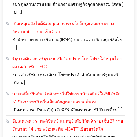
รมว.อุตสาหกรรม เผย สำนักงานเศรษฐกิจอุตสาหกรรม (สศอ.)
เป […]
เกิดเหตุเพลิงไหม้นิคมอุตสาหกรรมใกล้กรุงเตหะรานของ
อิหร่าน ดับ 1 ราย เจ็บ 5 ราย
สำนักข่าวทางการอิหร่าน (IRNA) รายงานว่า เกิดเหตุเพลิงไห
[…]
รัฐบาลดัน “ภาครัฐระบบเปิด” ลุยปราบโกง-โปร่งใส หนุนไทย
ผงาดสมาชิก OECD
นางสาวรัชดา ธนาดิเรก โฆษกประจำสำนักนายกรัฐมนตรี
เปิดเผ […]
นายกเลี่ยงยืนยัน 3 หลักการไม่ใช้อาวุธนิวเคลียร์ในพิธีรำลึก
81 ปีนางาซากิ หวั่นเอื้อแก้กฎหมายความมั่นคง
เมืองนางาซากิของญี่ปุ่นจัดพิธีรำลึกครบรอบ 81 ปีการทิ้งร […]
อัปเดตเหตุ รร.เทพศิรินทร์ นนทบุรี เสียชีวิต 9 ราย เจ็บ 27 ราย
รักษาตัว 14 ราย พร้อมส่งทีม MCATT เยียวยาจิตใจ