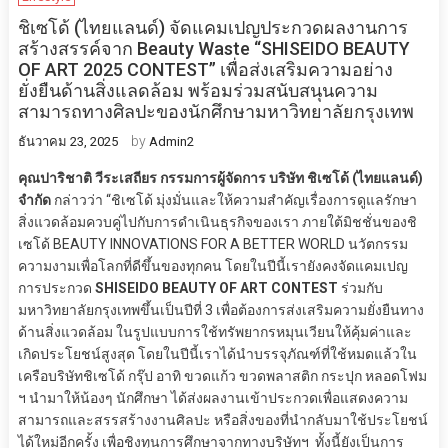
ชิเซโด้ (ไทยแลนด์) จัดแคมเปญประกวดผลงานการ
สร้างสรรค์จาก Beauty Waste “SHISEIDO BEAUTY
OF ART 2025 CONTEST” เพื่อส่งเสริมความอย่าง
ยั่งยืนด้านสิ่งแลดล้อม พร้อมร่วมสนับสนุนความ
สามารถทางศิลปะของนักศึกษามหาวิทยาลัยกรุงเทพ
by
ธันวาคม 23, 2025
Admin2
คุณปาริชาติ วีระเสถียร กรรมการผู้จัดการ บริษัท ชิเซโด้ (ไทยแลนด์)
จำกัด
กล่าวว่า “ชิเซโด้ มุ่งมั่นและให้ความสำคัญเรื่องการดูแลรักษา
สิ่งแวดล้อมควบคู่ไปกับการดำเนินธุรกิจของเรา ภายใต้มิชชั่นของชิ
เซโด้ BEAUTY INNOVATIONS FOR A BETTER WORLD นวัตกรรม
ความงามเพื่อโลกที่ดีขึ้นของทุกคน โดยในปีนี้เรายังคงจัดแคมเปญ
การประกวด
SHISEIDO BEAUTY OF ART CONTEST
ร่วมกับ
มหาวิทยาลัยกรุงเทพขึ้นเป็นปีที่ 3 เพื่อต้องการส่งเสริมความยั่งยืนทาง
ด้านสิ่งแวดล้อม ในรูปแบบการใช้ทรัพยากรหมุนเวียนให้คุ้มค่าและ
เกิดประโยชน์สูงสุด โดยในปีนี้เราได้นำบรรจุภัณฑ์ที่ใช้หมดแล้วใน
เครือบริษัทชิเซโด้ กรุ๊ป อาทิ ขวดแก้ว ขวดพลาสติก กระปุก หลอดโฟม
ฯ นำมาให้น้องๆ นักศึกษา ได้ส่งผลงานเข้าประกวดเพื่อแสดงความ
สามารถและสรรสร้างงานศิลปะ หรือสิ่งของที่นำกลับมาใช้ประโยชน์
ได้ใหม่อีกครั้ง เพื่อชิงทุนการศึกษาจากทางบริษัทฯ ทั้งนี้ยังเป็นการ