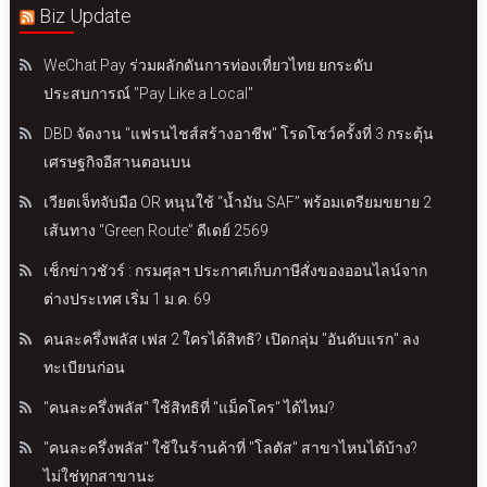
Biz Update
WeChat Pay ร่วมผลักดันการท่องเที่ยวไทย ยกระดับ
ประสบการณ์ "Pay Like a Local"
DBD จัดงาน "แฟรนไชส์สร้างอาชีพ" โรดโชว์ครั้งที่ 3 กระตุ้น
เศรษฐกิจอีสานตอนบน
เวียตเจ็ทจับมือ OR หนุนใช้ “น้ำมัน SAF” พร้อมเตรียมขยาย 2
เส้นทาง “Green Route” ดีเดย์ 2569
เช็กข่าวชัวร์ : กรมศุลฯ ประกาศเก็บภาษีสั่งของออนไลน์จาก
ต่างประเทศ เริ่ม 1 ม.ค. 69
คนละครึ่งพลัส เฟส 2 ใครได้สิทธิ? เปิดกลุ่ม "อันดับแรก" ลง
ทะเบียนก่อน
"คนละครึ่งพลัส" ใช้สิทธิที่ "แม็คโคร" ได้ไหม?
"คนละครึ่งพลัส" ใช้ในร้านค้าที่ "โลตัส" สาขาไหนได้บ้าง?
ไม่ใช่ทุกสาขานะ