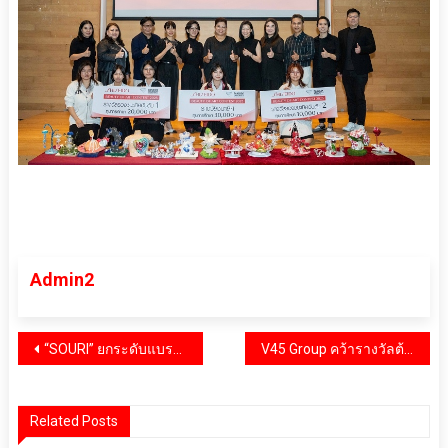
Admin2
แนะแนว
“SOURI” ยกระดับแบรนด์ขนมหวานพรีเมียมสู่แลนด์มาร์กแห่งรสชาติและไลฟ์สไตล์ ปักหมุดสาขา Stand Alone แห่งแรกบนถนน “บรรทัดทอง”
V45 Group คว้ารางวัลต้นแบบการดำเนินธุรกิจตามหลัก ESG สะท้อนวิสัยทัศน์องค์กรที่มุ่งสู่ความยั่งยืนอย่างแท้จริง
เรื่อง
Related Posts