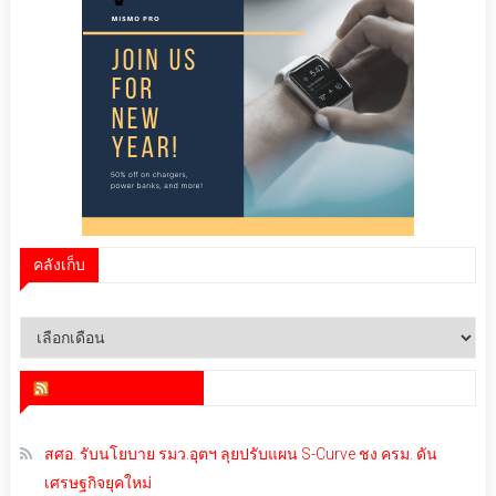
คลังเก็บ
คลัง
เก็บ
สำนักข่าว infoquest
สศอ. รับนโยบาย รมว.อุตฯ ลุยปรับแผน S-Curve ชง ครม. ดัน
เศรษฐกิจยุคใหม่