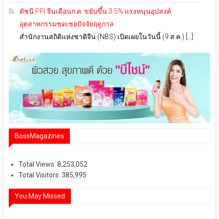
ดัชนี PPI จีนเดือนก.ค. ขยับขึ้น 3.5% แรงหนุนอุปสงค์
อุตสาหกรรมชดเชยปัจจัยฤดูกาล
สำนักงานสถิติแห่งชาติจีน (NBS) เปิดเผยในวันนี้ (9 ส.ค.) […]
BossMagazines
Total Views:
8,253,052
Total Visitors:
385,995
You May Missed