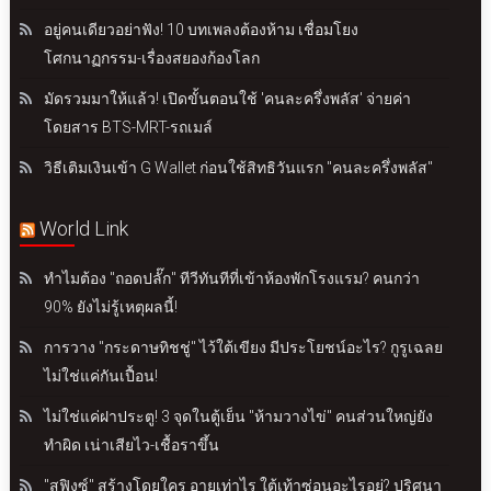
อยู่คนเดียวอย่าฟัง! 10 บทเพลงต้องห้าม เชื่อมโยง
โศกนาฏกรรม-เรื่องสยองก้องโลก
มัดรวมมาให้แล้ว! เปิดขั้นตอนใช้ 'คนละครึ่งพลัส' จ่ายค่า
โดยสาร BTS-MRT-รถเมล์
วิธีเติมเงินเข้า G Wallet ก่อนใช้สิทธิวันแรก "คนละครึ่งพลัส"
World Link
ทำไมต้อง "ถอดปลั๊ก" ทีวีทันทีที่เข้าห้องพักโรงแรม? คนกว่า
90% ยังไม่รู้เหตุผลนี้!
การวาง "กระดาษทิชชู่" ไว้ใต้เขียง มีประโยชน์อะไร? กูรูเฉลย
ไม่ใช่แค่กันเปื้อน!
ไม่ใช่แค่ฝาประตู! 3 จุดในตู้เย็น "ห้ามวางไข่" คนส่วนใหญ่ยัง
ทำผิด เน่าเสียไว-เชื้อราขึ้น
"สฟิงซ์" สร้างโดยใคร อายุเท่าไร ใต้เท้าซ่อนอะไรอยู่? ปริศนา