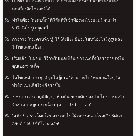
เปิดตัวเลขทองคำ กินไข่วันละกี่ฟอง? ถึงจะช่วยปกป้องสมอง
ลดเสี่ยงอัลไซเมอร์ได้
ทำไมต้อง "ถอดปลั๊ก" ทีวีทันทีที่เข้าห้องพักโรงแรม? คนกว่า
90% ยังไม่รู้เหตุผลนี้!
การวาง "กระดาษทิชชู่" ไว้ใต้เขียง มีประโยชน์อะไร? กูรูเฉลย
ไม่ใช่แค่กันเปื้อน!
เริ่มแล้ว! "แม่ชม" รีวิวทริปเมลเบิร์น ชาวเน็ตอึ้งบิลราคาของใน
ซุปเปอร์มาเก็ต
ไม่ใช่แค่ฝาประตู! 3 จุดในตู้เย็น "ห้ามวางไข่" คนส่วนใหญ่ยัง
ทำผิด เน่าเสียไว-เชื้อราขึ้น
7-Eleven ส่งต่อภูมิปัญญาท้องถิ่น ยกระดับของฝากไทย “กระเป๋า
จักสานกระจูดทะเลน้อย รุ่น Limited Edition"
"สฟิงซ์" สร้างโดยใคร อายุเท่าไร ใต้เท้าซ่อนอะไรอยู่? ปริศนา
อียิปต์ 4,500 ปีที่โลกสงสัย!