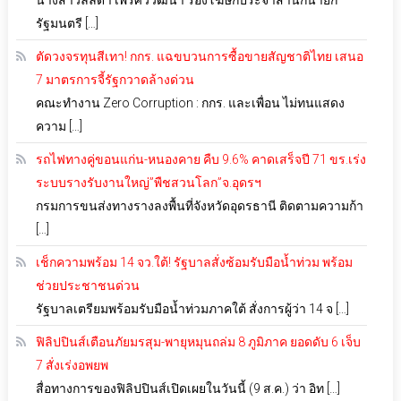
นางสาวลลิดา เพริศวิวัฒนา รองโฆษกประจำสำนักนายก
รัฐมนตรี […]
ตัดวงจรทุนสีเทา! กกร. แฉขบวนการซื้อขายสัญชาติไทย เสนอ
7 มาตรการจี้รัฐกวาดล้างด่วน
คณะทำงาน Zero Corruption : กกร. และเพื่อน ไม่ทนแสดง
ความ […]
รถไฟทางคู่ขอนแก่น-หนองคาย คืบ 9.6% คาดเสร็จปี 71 ขร.เร่ง
ระบบรางรับงานใหญ่”พืชสวนโลก”จ.อุดรฯ
กรมการขนส่งทางรางลงพื้นที่จังหวัดอุดรธานี ติดตามความก้า
[…]
เช็กความพร้อม 14 จว.ใต้! รัฐบาลสั่งซ้อมรับมือน้ำท่วม พร้อม
ช่วยประชาชนด่วน
รัฐบาลเตรียมพร้อมรับมือน้ำท่วมภาคใต้ สั่งการผู้ว่า 14 จ […]
ฟิลิปปินส์เตือนภัยมรสุม-พายุหมุนถล่ม 8 ภูมิภาค ยอดดับ 6 เจ็บ
7 สั่งเร่งอพยพ
สื่อทางการของฟิลิปปินส์เปิดเผยในวันนี้ (9 ส.ค.) ว่า อิท […]