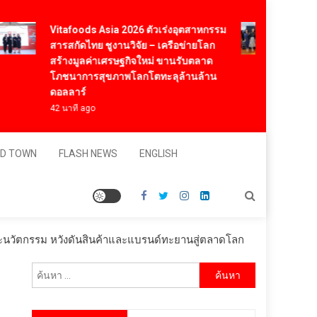
Vitafoods Asia 2026 ตัวเร่งอุตสาหกรรม
‘RAKSA
สารสกัดไทย ชูงานวิจัย – เครือข่ายโลก
มาสเตอร
สร้างมูลค่าเศรษฐกิจใหม่ ขานรับตลาด
“ผ้าลาย
โภชนาการสุขภาพโลกโตทะลุล้านล้าน
มิเต็ด ถ
ดอลลาร์
สุนทรี
42 นาที ago
1 วัน ago
D TOWN
FLASH NEWS
ENGLISH
ีและนวัตกรรม หวังดันสินค้าและแบรนด์ทะยานสู่ตลาดโลก
ค้นหา
สำหรับ: