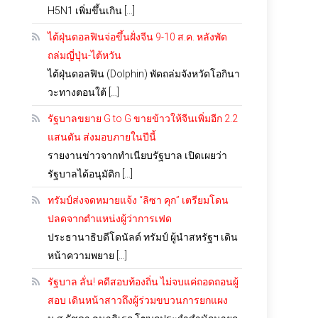
H5N1 เพิ่มขึ้นเกิน […]
ไต้ฝุ่นดอลฟินจ่อขึ้นฝั่งจีน 9-10 ส.ค. หลังพัด
ถล่มญี่ปุ่น-ไต้หวัน
ไต้ฝุ่นดอลฟิน (Dolphin) พัดถล่มจังหวัดโอกินา
วะทางตอนใต้ […]
รัฐบาลขยาย G to G ขายข้าวให้จีนเพิ่มอีก 2.2
แสนตัน ส่งมอบภายในปีนี้
รายงานข่าวจากทำเนียบรัฐบาล เปิดเผยว่า
รัฐบาลได้อนุมัติก […]
ทรัมป์ส่งจดหมายแจ้ง “ลิซา คุก” เตรียมโดน
ปลดจากตำแหน่งผู้ว่าการเฟด
ประธานาธิบดีโดนัลด์ ทรัมป์ ผู้นำสหรัฐฯ เดิน
หน้าความพยาย […]
รัฐบาล ลั่น! คดีสอบท้องถิ่น ไม่จบแค่ถอดถอนผู้
สอบ เดินหน้าสาวถึงผู้ร่วมขบวนการยกแผง