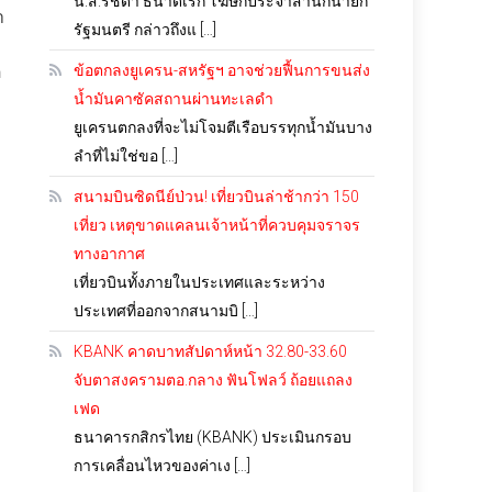
น.ส.รัชดา ธนาดิเรก โฆษกประจำสำนักนายก
า
รัฐมนตรี กล่าวถึงแ […]
ิ
ข้อตกลงยูเครน-สหรัฐฯ อาจช่วยฟื้นการขนส่ง
น้ำมันคาซัคสถานผ่านทะเลดำ
ยูเครนตกลงที่จะไม่โจมตีเรือบรรทุกน้ำมันบาง
ลำที่ไม่ใช่ขอ […]
สนามบินซิดนีย์ป่วน! เที่ยวบินล่าช้ากว่า 150
เที่ยว เหตุขาดแคลนเจ้าหน้าที่ควบคุมจราจร
ทางอากาศ
เที่ยวบินทั้งภายในประเทศและระหว่าง
ประเทศที่ออกจากสนามบิ […]
KBANK คาดบาทสัปดาห์หน้า 32.80-33.60
จับตาสงครามตอ.กลาง ฟันโฟลว์ ถ้อยแถลง
เฟด
ธนาคารกสิกรไทย (KBANK) ประเมินกรอบ
การเคลื่อนไหวของค่าเง […]