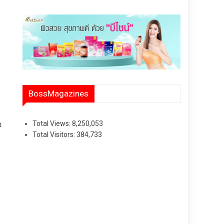
BossMagazines
Total Views:
8,250,053
อ
Total Visitors:
384,733
้