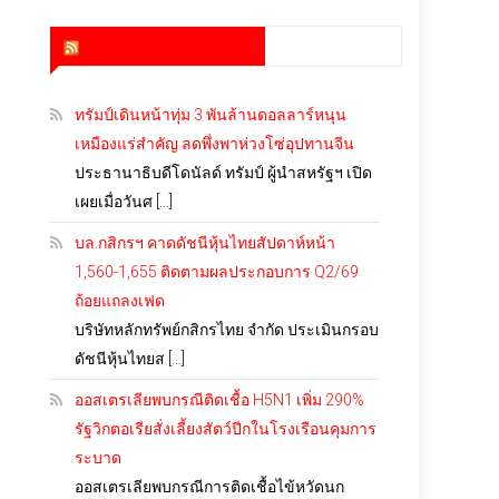
สำนักข่าว infoquest
ทรัมป์เดินหน้าทุ่ม 3 พันล้านดอลลาร์หนุน
เหมืองแร่สำคัญ ลดพึ่งพาห่วงโซ่อุปทานจีน
ประธานาธิบดีโดนัลด์ ทรัมป์ ผู้นำสหรัฐฯ เปิด
เผยเมื่อวันศ […]
บล.กสิกรฯ คาดดัชนีหุ้นไทยสัปดาห์หน้า
1,560-1,655 ติดตามผลประกอบการ Q2/69
ถ้อยแถลงเฟด
บริษัทหลักทรัพย์กสิกรไทย จำกัด ประเมินกรอบ
ดัชนีหุ้นไทยส […]
ออสเตรเลียพบกรณีติดเชื้อ H5N1 เพิ่ม 290%
รัฐวิกตอเรียสั่งเลี้ยงสัตว์ปีกในโรงเรือนคุมการ
ระบาด
ออสเตรเลียพบกรณีการติดเชื้อไข้หวัดนก