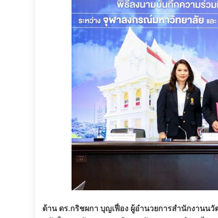
ด้าน ดร.กริชผกา บุญเฟื่อง ผู้อำนวยการสำนักงานน