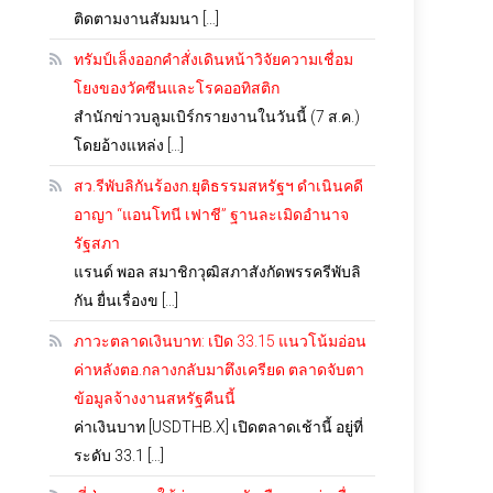
ติดตามงานสัมมนา […]
ทรัมป์เล็งออกคำสั่งเดินหน้าวิจัยความเชื่อม
โยงของวัคซีนและโรคออทิสติก
สำนักข่าวบลูมเบิร์กรายงานในวันนี้ (7 ส.ค.)
โดยอ้างแหล่ง […]
สว.รีพับลิกันร้องก.ยุติธรรมสหรัฐฯ ดำเนินคดี
อาญา “แอนโทนี เฟาชี” ฐานละเมิดอำนาจ
รัฐสภา
แรนด์ พอล สมาชิกวุฒิสภาสังกัดพรรครีพับลิ
กัน ยื่นเรื่องข […]
ภาวะตลาดเงินบาท: เปิด 33.15 แนวโน้มอ่อน
ค่าหลังตอ.กลางกลับมาตึงเครียด ตลาดจับตา
ข้อมูลจ้างงานสหรัฐคืนนี้
ค่าเงินบาท [USDTHB.X] เปิดตลาดเช้านี้ อยู่ที่
ระดับ 33.1 […]