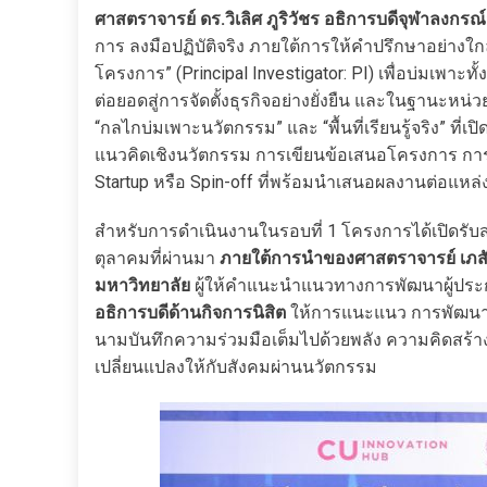
ศาสตราจารย์ ดร.วิเลิศ ภูริวัชร อธิการบดีจุฬาลงกร
การ ลงมือปฏิบัติจริง ภายใต้การให้คำปรึกษาอย่างใกล้ชิ
โครงการ” (Principal Investigator: PI) เพื่อบ่มเพ
ต่อยอดสู่การจัดตั้งธุรกิจอย่างยั่งยืน และในฐานะหน
“กลไกบ่มเพาะนวัตกรรม” และ “พื้นที่เรียนรู้จริง” ที
แนวคิดเชิงนวัตกรรม การเขียนข้อเสนอโครงการ การ
Startup หรือ Spin-off ที่พร้อมนำเสนอผลงานต่อแหล
สำหรับการดำเนินงานในรอบที่ 1 โครงการได้เปิดรับสม
ตุลาคมที่ผ่านมา
ภายใต้การนำของศาสตราจารย์ เภสัช
มหาวิทยาลัย
ผู้ให้คำแนะนำแนวทางการพัฒนาผู้ประ
อธิการบดีด้านกิจการนิสิต
ให้การแนะแนว การพัฒนา Sof
นามบันทึกความร่วมมือเต็มไปด้วยพลัง ความคิดสร้าง
เปลี่ยนแปลงให้กับสังคมผ่านนวัตกรรม