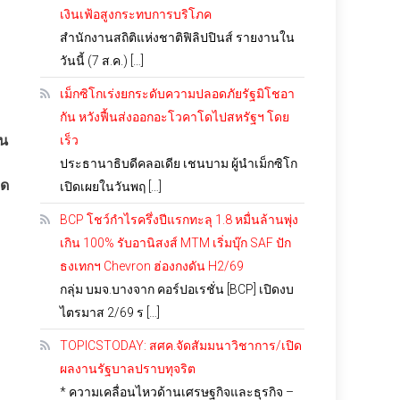
เงินเฟ้อสูงกระทบการบริโภค
สำนักงานสถิติแห่งชาติฟิลิปปินส์ รายงานใน
วันนี้ (7 ส.ค.) […]
เม็กซิโกเร่งยกระดับความปลอดภัยรัฐมิโชอา
กัน หวังฟื้นส่งออกอะโวคาโดไปสหรัฐฯ โดย
าน
เร็ว
ประธานาธิบดีคลอเดีย เชนบาม ผู้นำเม็กซิโก
อด
เปิดเผยในวันพฤ […]
BCP โชว์กำไรครึ่งปีแรกทะลุ 1.8 หมื่นล้านพุ่ง
เกิน 100% รับอานิสงส์ MTM เริ่มบุ๊ก SAF ปัก
ธงเทกฯ Chevron ฮ่องกงดัน H2/69
กลุ่ม บมจ.บางจาก คอร์ปอเรชั่น [BCP] เปิดงบ
ไตรมาส 2/69 ร […]
TOPICSTODAY: สศค.จัดสัมมนาวิชาการ/เปิด
ผลงานรัฐบาลปราบทุจริต
* ความเคลื่อนไหวด้านเศรษฐกิจและธุรกิจ –