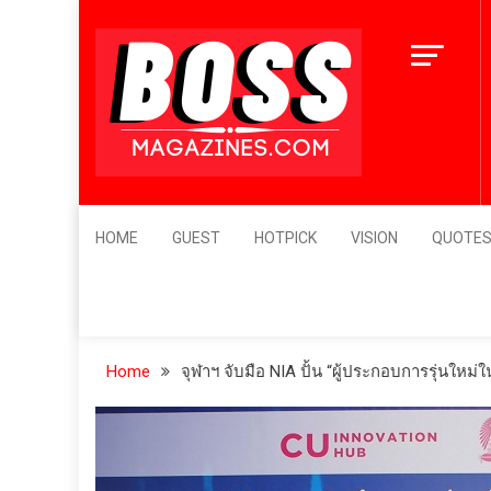
Skip
1
to
ต
content
4 
BossMagazines
Leader's Vision
HOME
GUEST
HOTPICK
VISION
QUOTE
Home
จุฬาฯ จับมือ NIA ปั้น “ผู้ประกอบการรุ่นใหม่