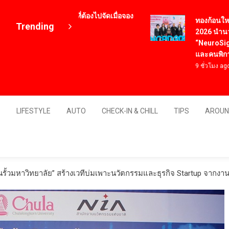
2 เมนูอาหารเกาหลี ที่ต้องไปจัดเมื่อจอง
ทองก้อนใหญ่ โฮ
Trending
ั๋วเครื่องบินไปเกาหลี
2026 นำนวัตกรร
ปี ago
“NeuroSight” ห
และคนพิการ
9 ชั่วโมง ago
Thailand
S
LIFESTYLE
AUTO
CHECK-IN & CHILL
TIPS
AROUN
ในรั้วมหาวิทยาลัย” สร้างเวทีบ่มเพาะนวัตกรรมและธุรกิจ Startup จากงานวิ