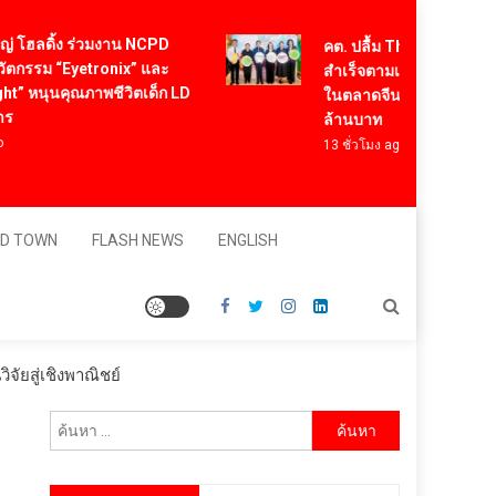
ลดิ้ง ร่วมงาน NCPD
คต. ปลื้ม Think Rice Think Th
ม “Eyetronix” และ
สำเร็จตามเป้า สร้างความเชื่อมั
นุนคุณภาพชีวิตเด็ก LD
ในตลาดจีน มั่นใจสร้างยอดขาย
ล้านบาท
13 ชั่วโมง ago
D TOWN
FLASH NEWS
ENGLISH
จัยสู่เชิงพาณิชย์
ค้นหา
สำหรับ: