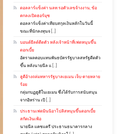
ดอลลาร์แข็งค่า นลท.รอตัวเลขจ้างงาน, ข้อ
ตกลงเปิดฮอร์มุซ
ดอลลาร์แข็งค่าเทียบสกุลเงินหลักในวันนี้
ขณะที่นักลงทุนจ […]
บอนด์ยีลด์ดีดตัว หลังเจ้าหน้าที่เฟดหนุนขึ้น
ดอกเบี้ย
อัตราผลตอบแทนพันธบัตรรัฐบาลสหรัฐดีดตัว
ขึ้น หลังนายนีล แ […]
ฮูตีอ้างถล่มทหารรัฐบาลเยเมน เจ็บ-ตายหลาย
ร้อย
กลุ่มกบฏฮูตีในเยเมน ซึ่งได้รับการสนับสนุน
จากอิหร่าน เปิ […]
ประธานเฟดมินนิอาโปลิสหนุนขึ้นดอกเบี้ย
สกัดเงินเฟ้อ
นายนีล แคชแครี ประธานธนาคารกลาง