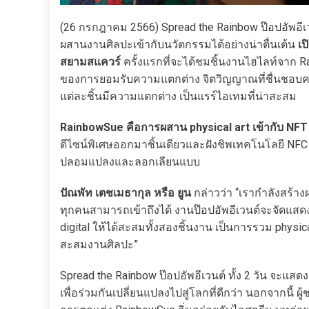
(26 กรกฎาคม 2566) Spread the Rainbow ป๊อปอัพอีเ
ผสานงานศิลปะเข้ากับนวัตกรรมได้อย่างน่าตื่นเต้น
เป
สยามสแควร์
ครั้งแรกที่จะได้ชมชิ้นงานไฮไลท์จาก R
ของการยอมรับความแตกต่าง จิตวิญญาณที่ชื่นชอบคว
แต่ละชิ้นมีความแตกต่าง เป็นแรร์ไอเทมที่น่าสะสม
RainbowSue คือการผสาน physical art เข้ากับ NFT แ
ดีไซน์พิเศษออกมาชิ้นเดียวและฝังชิพเทคโนโลยี NFC เ
ปลอมแปลงและลอกเลียนแบบ
ปัณพัท เตชเมธากุล หรือ ยูน
กล่าวว่า “เรากำลังสร้าง
ทุกคนสามารถเข้าถึงได้ งานป๊อปอัพอีเวนต์จะจัดแสดงผ
digital ให้ได้สะสมทั้งสองชิ้นงาน เป็นการรวม physical
สะสมงานศิลปะ”
Spread the Rainbow ป๊อปอัพอีเวนต์ ทั้ง 2 วัน จะแ
เพื่อร่วมกันเปลี่ยนแปลงไปสู่โลกที่ดีกว่า นอกจากนี้ ผ