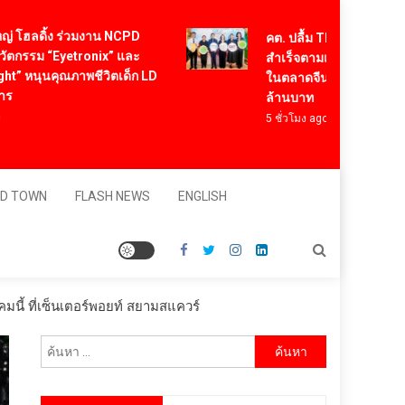
ฮลดิ้ง ร่วมงาน NCPD
คต. ปลื้ม Think Rice Think T
รม “Eyetronix” และ
สำเร็จตามเป้า สร้างความเชื่อม
หนุนคุณภาพชีวิตเด็ก LD
ในตลาดจีน มั่นใจสร้างยอดขา
ล้านบาท
5 ชั่วโมง ago
D TOWN
FLASH NEWS
ENGLISH
คมนี้ ที่เซ็นเตอร์พอยท์ สยามสแควร์
ค้นหา
สำหรับ: