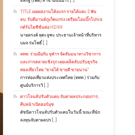
สหรัฐ (เฟด) สาขามินนิอาโ […]
TITLE เผยผลงานโค้งแรก รายได้แตะ 2 พัน
ลบ. รับดีมานด์ภูเก็ตแกร่ง เตรียมโอนบิ๊กโปรเจ
กต์รับไฮซีซั่นต่อ H2/69
นายดรงค์ หุตะจูฑะ ประธานเจ้าหน้าที่บริหาร
บมจ.ร่มโพธิ์ […]
ททท. ร่วมมือกับ จุฬาฯ จัดสัมมนาทางวิชาการ
และการตลาดเชิงรุก เผยเคล็ดลับปรับธุรกิจ
ท่องเที่ยวไทย “ขายได้ ขายดี ขายนาน”
การท่องเที่ยวแห่งประเทศไทย (ททท.) ร่วมกับ
ศูนย์บริการวิ […]
ดาวโจนส์ปรับตัวแคบ จับตาผลประกอบการ,
คืบหน้าเปิดฮอร์มุซ
ดัชนีดาวโจนส์ปรับตัวแคบในวันนี้ ขณะที่นัก
ลงทุนจับตาผลปร […]