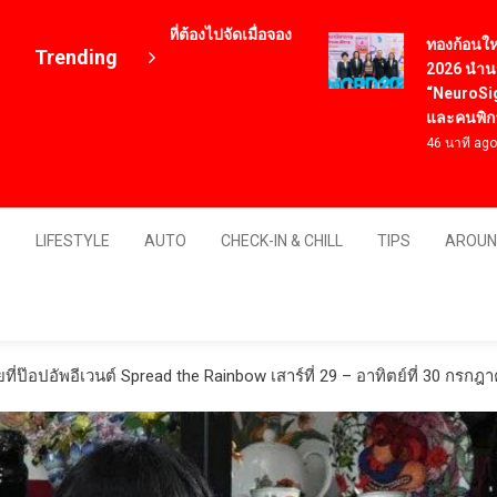
12 เมนูอาหารเกาหลี ที่ต้องไปจัดเมื่อจอง
ทองก้อนใหญ่ โ
Trending
ตั๋วเครื่องบินไปเกาหลี
2026 นำนวัตกร
4 ปี ago
“NeuroSight” 
และคนพิการ
46 นาที ago
Thailand
S
LIFESTYLE
AUTO
CHECK-IN & CHILL
TIPS
AROUN
ป๊อปอัพอีเวนต์ Spread the Rainbow เสาร์ที่ 29 – อาทิตย์ที่ 30 กรกฎา