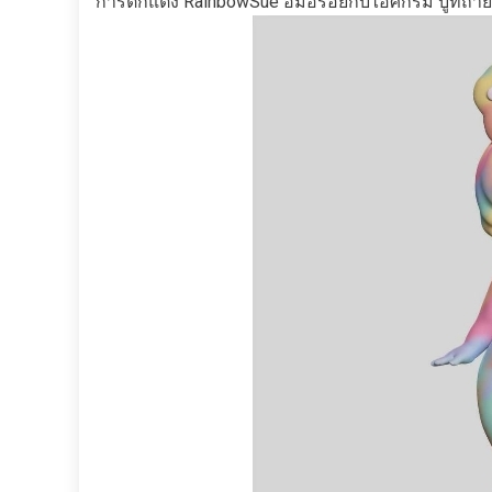
การตกแต่ง RainbowSue อิ่มอร่อยกับไอศกรีม บูทถ่