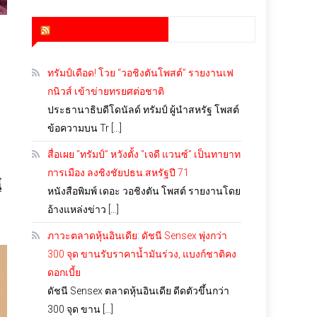
สำนักข่าว infoquest
ทรัมป์เดือด! โวย “วอชิงตันโพสต์” รายงานเฟ
กนิวส์ เข้าข่ายทรยศต่อชาติ
ประธานาธิบดีโดนัลด์ ทรัมป์ ผู้นำสหรัฐ โพสต์
ข้อความบน Tr […]
สื่อเผย “ทรัมป์” หวังตั้ง “เจดี แวนซ์” เป็นทายาท
การเมือง ลงชิงชัยปธน.สหรัฐปี 71
้
หนังสือพิมพ์ เดอะ วอชิงตัน โพสต์ รายงานโดย
อ้างแหล่งข่าว […]
ภาวะตลาดหุ้นอินเดีย: ดัชนี Sensex พุ่งกว่า
300 จุด ขานรับราคาน้ำมันร่วง, แบงก์ชาติคง
ดอกเบี้ย
ดัชนี Sensex ตลาดหุ้นอินเดีย ดีดตัวขึ้นกว่า
300 จุด ขาน […]