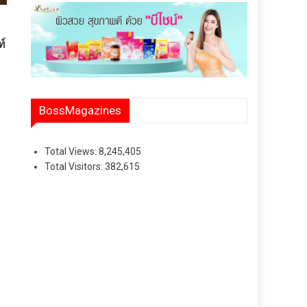
ท์
BossMagazines
Total Views:
8,245,405
Total Visitors:
382,615
ะ