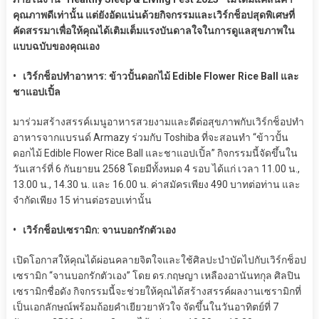
คุณภาพดีเท่านั้น แต่ยังอัดแน่นด้วยกิจกรรมและเวิร์กช็อปสุดพิเศษที่
คัดสรรมาเพื่อให้คุณได้เติมเต็มแรงบันดาลใจในการดูแลสุขภาพใน
แบบฉบับของคุณเอง
• เวิร์กช็อปทำอาหาร: ข้าวปั้นดอกไม้ Edible Flower Rice Ball และ
ชาแอปเปิ้ล
มาร่วมสร้างสรรค์เมนูอาหารสวยงามและดีต่อสุขภาพกับเวิร์กช็อปทำ
อาหารจากแบรนด์ Armazy ร่วมกับ Toshiba ที่จะสอนทำ “ข้าวปั้น
ดอกไม้ Edible Flower Rice Ball และชาแอปเปิ้ล” กิจกรรมนี้จัดขึ้นใน
วันเสาร์ที่ 6 กันยายน 2568 โดยมีทั้งหมด 4 รอบ ได้แก่ เวลา 11.00 น.,
13.00 น., 14.30 น. และ 16.00 น. ค่าสมัครเพียง 490 บาทต่อท่าน และ
จำกัดเพียง 15 ท่านต่อรอบเท่านั้น
• เวิร์กช็อปเซรามิก: จานบอกรักตัวเอง
เปิดโอกาสให้คุณได้ผ่อนคลายจิตใจและใช้ศิลปะบำบัดไปกับเวิร์กช็อป
เซรามิก “จานบอกรักตัวเอง” โดย ดร.กฤษญา เหลืองอานันทกุล ศิลปิน
เซรามิกชื่อดัง กิจกรรมนี้จะช่วยให้คุณได้สร้างสรรค์ผลงานเซรามิกที่
เป็นเอกลักษณ์พร้อมถ้อยคำเยียวยาหัวใจ จัดขึ้นในวันอาทิตย์ที่ 7