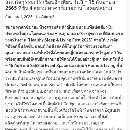
และกิจกรรมเวิร์กช็อปอีกเพียบ วันนี้ – 15 กันยายน
2565 ที่ชั้น 4 สยาม ทาคาชิมายะ ณ ไอคอนสยาม
by
กันยายน 4, 2025
Admin2
สยาม ทาคาชิมายะ ห้างสรรพสินค้าญี่ปุ่นขนานแท้แห่งเดียวใน
ประเทศไทย ณ ไอคอนสยาม ชวนทุกคนมาสร้างสุขภาวะที่ดีแบบครบ
วงจรในงาน “Healthy Sleep & Living Fest 2025” ภายใต้แนวคิด
“ชีวิตดีขึ้นอีกขั้น นอนดี กินดี เฮลท์ตี้ ได้ทุกวัน” ที่รวบรวมสินค้า
คุณภาพจากแบรนด์ชั้นนำทั้งไทยและญี่ปุ่นมาลดกระหน่ำสูงสุด 70%
พร้อมมอบสิทธิพิเศษอีกมากมายให้คุณได้ช็อปอย่างคุ้มค่า ตั้งแต่วันที่ 2
– 15 กันยายน 2568 ณ Event Space และแผนก Home & Living ชั้น
4
พบกับสินค้าเพื่อสุขภาพที่หลากหลาย ตอบโจทย์ทุกไลฟ์สไตล์ ไม่ว่า
จะเป็น ที่นอนและชุดเครื่องนอน คุณภาพพรีเมียมจากแบรนด์ดัง อาทิ
Omazz, Nishikawa, และ SnowPeak เพื่อให้ทุกการนอนหลับเป็นการ
พักผ่อนที่สมบูรณ์แบบ, อาหารและขนมเพื่อสุขภาพ จาก Kos
Kombucha of Songkla, แป้งฟูฟู, และ แยมอิ่มใจ ที่จะทำให้การกินเพื่อ
สุขภาพไม่ใช่เรื่องน่าเบื่ออีกต่อไป, Gadget และอุปกรณ์เพื่อสุขภาพ ที่
ช่วยให้ชีวิตสะดวกสบายขึ้น ทั้งเครื่องใช้ไฟฟ้าในครัวจาก Zojirushi
และอุปกรณ์ออกกำลังกายขนาดเล็กจาก Exeo นอกจากนี้ยังมี
ผลิตภัณฑ์สมุนไพรจากสุขกายะ และน้ำมันหอมระเหยจาก
Rewildverse ที่จะช่วยดูแลทั้งร่างกายและจิตใจให้ผ่อนคลาย เพื่อเพิ่ม