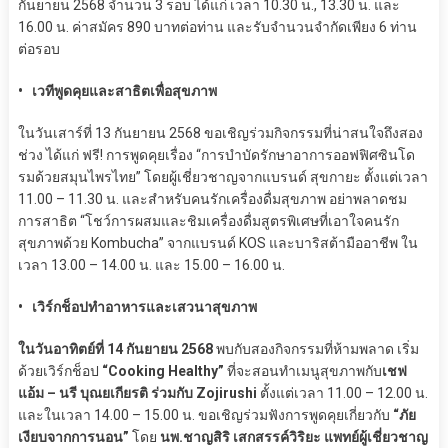
กันยายน 2568 จำนวน 3 รอบ ได้แก่ เวลา 10.30 น., 13.30 น. และ
16.00 น. ค่าสมัคร 890 บาทต่อท่าน และรับจำนวนจำกัดเพียง 6 ท่าน
ต่อรอบ
• เวทีพูดคุยและสาธิตเพื่อสุขภาพ
ในวันเสาร์ที่ 13 กันยายน 2568 ขอเชิญร่วมกิจกรรมที่น่าสนใจถึงสอง
ช่วง ได้แก่ ฟรี! การพูดคุยเรื่อง “การบำบัดรักษาอาการออฟฟิศซินโด
รมด้วยสมุนไพรไทย” โดยผู้เชี่ยวชาญจากแบรนด์ สุขกายะ ตั้งแต่เวลา
11.00 – 11.30 น. และสำหรับคนรักเครื่องดื่มสุขภาพ อย่าพลาดชม
การสาธิต “โชว์การผสมและชิมเครื่องดื่มสูตรพิเศษที่เอาใจคนรัก
สุขภาพด้วย Kombucha” จากแบรนด์ KOS และบาริสต้ามืออาชีพ ใน
เวลา 13.00 – 14.00 น. และ 15.00 – 16.00 น.
• เวิร์กช็อปทำอาหารและเสวนาสุขภาพ
ในวันอาทิตย์ที่ 14 กันยายน 2568
พบกับสองกิจกรรมที่ห้ามพลาด เริ่ม
ด้วยเวิร์กช็อป
“Cooking Healthy”
ที่จะสอนทำเมนูสุขภาพกับ
เชฟ
แอ้ม – นรี บุณยเกียรติ ร่วมกับ Zojirushi
ตั้งแต่เวลา 11.00 – 12.00 น.
และในเวลา 14.00 – 15.00 น. ขอเชิญร่วมฟังการพูดคุยเกี่ยวกับ
“ภัย
เงียบจากการนอน”
โดย
นพ.ชาญสิริ เสกสรรค์วิริยะ แพทย์ผู้เชี่ยวชาญ