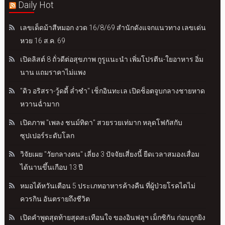
Daily Hot
เลขเด็ดม้าสีหมอก งวด 16/8/69 สำนักดังแจกแนวทาง เลขเด่น
หวย 16 ส.ค. 69
เปิดลิสต์ 8 ถั่วดีต่อสุขภาพ กูรูแนะนำ เพิ่มโปรตีน-ใยอาหาร อิ่ม
นาน แถมราคาไม่แพง
"ดิว อริสรา-วู้ดดี้ ล่ำซำ" เช็กอินทะเล เปิดช็อตจูบกลางชายหาด
หวานฉ่ำมาก
เปิดภาพ "เพลง ชนม์ทิดา" สวยรวยเท่มาก หลุดโฟกัสกับ
ซุปเปอร์ระดับโลก
วิจัยเผย "วัยกลางคน" เลี่ยง 3 ปัจจัยเสี่ยงนี้ ยืดเวลาสมองเสื่อม
ได้นานขึ้นเกือบ 13 ปี
หมอไต้หวันเตือน 5 ประเภทอาหารค้างคืน ที่ผู้ป่วยโรคไตไม่
ควรกิน อันตรายถึงชีวิต
เปิดคำพูดสุดท้ายสุดสะเทือนใจ ของอินฟลูฯ เม็กซิกัน ก่อนถูกยิง