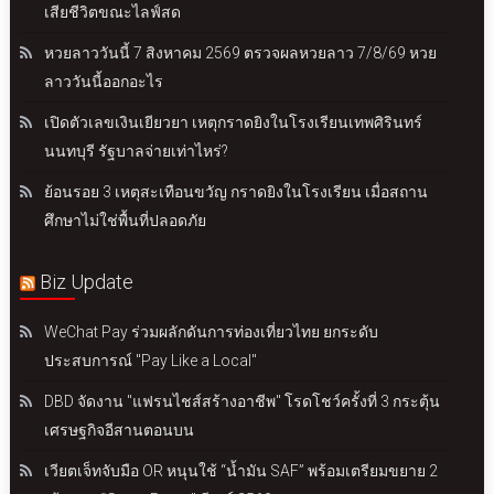
เสียชีวิตขณะไลฟ์สด
หวยลาววันนี้ 7 สิงหาคม 2569 ตรวจผลหวยลาว 7/8/69 หวย
ลาววันนี้ออกอะไร
เปิดตัวเลขเงินเยียวยา เหตุกราดยิงในโรงเรียนเทพศิรินทร์
นนทบุรี รัฐบาลจ่ายเท่าไหร่?
ย้อนรอย 3 เหตุสะเทือนขวัญ กราดยิงในโรงเรียน เมื่อสถาน
ศึกษาไม่ใช่พื้นที่ปลอดภัย
Biz Update
WeChat Pay ร่วมผลักดันการท่องเที่ยวไทย ยกระดับ
ประสบการณ์ "Pay Like a Local"
DBD จัดงาน "แฟรนไชส์สร้างอาชีพ" โรดโชว์ครั้งที่ 3 กระตุ้น
เศรษฐกิจอีสานตอนบน
เวียตเจ็ทจับมือ OR หนุนใช้ “น้ำมัน SAF” พร้อมเตรียมขยาย 2