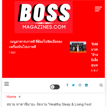
Skip
to
content
BossMagazinesThailand
12 เมนูอาหารเกาหลี ที่ต้องไปจัดเมื่อจอง
‘RAKSAPHAN’
ตั๋วเครื่องบินไปเกาหลี
มาสเตอร์พีซค
4 ปี ago
“ผ้าลายน้ำไหล
มิเต็ด ถ่ายทอดภ
สุนทรียภาพร
9 ชั่วโมง ago
Home
สยาม ทาคาชิมายะ จัดงาน “Healthy Sleep & Living Fest