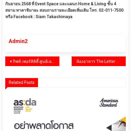
กันยายน 2568 ที่ Event Space และแผนก Home & Living ชั้น 4
สยาม ทาคาชิมายะ สอบถามรายละเอียดเพิ่มเติม โทร. 02-011-7500
หรือ Facebook : Siam Takashimaya
Admin2
แนะแนว
กิฟท์ เฟอร์ทิลิตี้ ศูนย์เฉพาะทางด้านการรักษาภาวะมีบุตรยาก ฉลองครบรอบ 12 ปี
ห้องอาหาร The Letter Press Café & Restaurant ขอแนะนำโปรโมชั่น Beef Lover & Salmon Promotion
เรื่อง
Related Posts