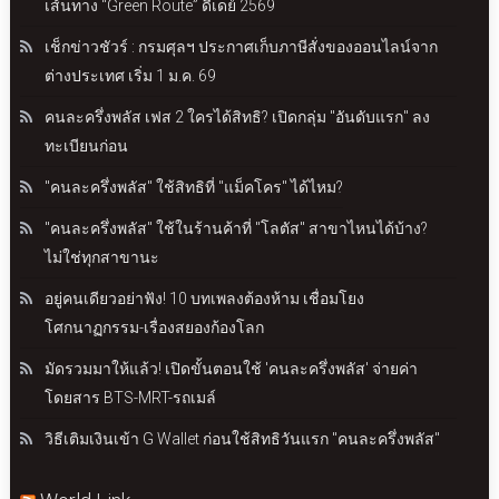
เส้นทาง “Green Route” ดีเดย์ 2569
เช็กข่าวชัวร์ : กรมศุลฯ ประกาศเก็บภาษีสั่งของออนไลน์จาก
ต่างประเทศ เริ่ม 1 ม.ค. 69
คนละครึ่งพลัส เฟส 2 ใครได้สิทธิ? เปิดกลุ่ม "อันดับแรก" ลง
ทะเบียนก่อน
"คนละครึ่งพลัส" ใช้สิทธิที่ "แม็คโคร" ได้ไหม?
"คนละครึ่งพลัส" ใช้ในร้านค้าที่ "โลตัส" สาขาไหนได้บ้าง?
ไม่ใช่ทุกสาขานะ
อยู่คนเดียวอย่าฟัง! 10 บทเพลงต้องห้าม เชื่อมโยง
โศกนาฏกรรม-เรื่องสยองก้องโลก
มัดรวมมาให้แล้ว! เปิดขั้นตอนใช้ 'คนละครึ่งพลัส' จ่ายค่า
โดยสาร BTS-MRT-รถเมล์
วิธีเติมเงินเข้า G Wallet ก่อนใช้สิทธิวันแรก "คนละครึ่งพลัส"