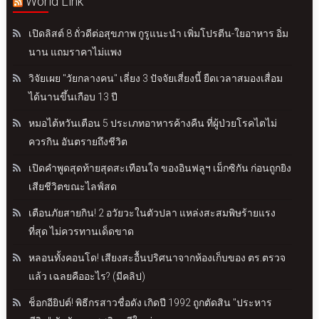
World Link
เปิดลิสต์ 8 ถั่วดีต่อสุขภาพ กูรูแนะนำ เพิ่มโปรตีน-ใยอาหาร อิ่ม
นาน แถมราคาไม่แพง
วิจัยเผย "วัยกลางคน" เลี่ยง 3 ปัจจัยเสี่ยงนี้ ยืดเวลาสมองเสื่อม
ได้นานขึ้นเกือบ 13 ปี
หมอไต้หวันเตือน 5 ประเภทอาหารค้างคืน ที่ผู้ป่วยโรคไตไม่
ควรกิน อันตรายถึงชีวิต
เปิดคำพูดสุดท้ายสุดสะเทือนใจ ของอินฟลูฯ เม็กซิกัน ก่อนถูกยิง
เสียชีวิตขณะไลฟ์สด
เตือนภัยสายกิน! 2 อวัยวะในตัวปลา แหล่งสะสมพิษร้ายแรง
ที่สุด ไม่ควรทานเด็ดขาด
หลอนทั้งคอนโด! เสียงสะอื้นปริศนาจากห้องเก็บของ ตร.ตรวจ
แล้ว เฉลยคืออะไร? (มีคลิป)
ช็อกอียิปต์! พิธีกรสาวชื่อดัง เกิดปี 1992 ถูกตัดสิน "ประหาร