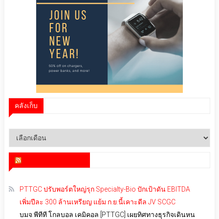
คลังเก็บ
คลัง
เก็บ
สำนักข่าว infoquest
PTTGC ปรับพอร์ตใหญ่รุก Specialty-Bio ปักเป้าดัน EBITDA
เพิ่มปีละ 300 ล้านเหรียญ แย้ม ก.ย.นี้เคาะดีล JV SCGC
บมจ.พีทีที โกลบอล เคมิคอล [PTTGC] เผยทิศทางธุรกิจเดินหน