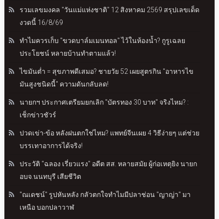
รวมเลขมงคล "วันแม่แห่งชาติ" 12 สิงหาคม 2569 สรุปเลขเด็ด
งวดนี้ 16/8/69
ทำไมควรเก็บ "ขวดบาล์มเมนทอล" ไว้ในห้องน้ำ? กูรูเฉลย
ประโยชน์ หลายบ้านทำตามแล้ว!
ไขมันต่ำ = สุขภาพดีเสมอ? ชายวัย 52 เผยสูตรกิน "อาหารไข
มันสูงชนิดนี้" ความดันกลับลด!
นายกฯ ประกาศเตรียมยกเลิก "บัตรทอง 30 บาท" จริงไหม? :
เช็กข่าวชัวร์
ปวดเข่า-ข้อ หลังฝนตกใช่ไหม? แพทย์จีนเผย 4 วิธีง่ายๆ แต่ช่วย
บรรเทาอาการได้จริง!
ประวัติ "ฉลอง เรี่ยวแรง" อดีต สส. หลายสมัย ผู้ก่อเหตุยิง นายก
อบจ.นนทบุรี เสียชีวิต
"ณเดชน์" รูปหันหลัง กลัวตกใจทำไมมีปลาช่อน "ญาญ่า" มา
เหนือ บอกปลาวาฬ