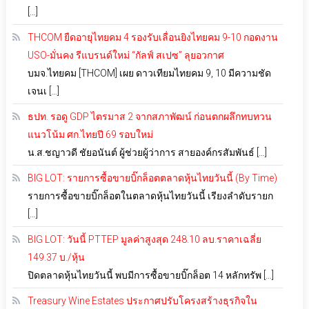
[…]
THCOM ยืดอายุไทยคม 4 รองรับเลื่อนยิงไทยคม 9-10 กอดงาน
USO-มั่นคง รีแบรนด์ใหม่ “กัลฟ์ สเปซ” ลุยอวกาศ
บมจ.ไทยคม [THCOM] เผย ดาวเทียมไทยคม 9, 10 มีความชัด
เจนเ […]
ธปท. รอดู GDP ไตรมาส 2 จากสภาพัฒน์ ก่อนตกผลึกทบทวน
แนวโน้ม ศก.ไทยปี 69 รอบใหม่
น.ส.ชญาวดี ชัยอนันต์ ผู้ช่วยผู้ว่าการ สายองค์กรสัมพันธ์ […]
BIG LOT: รายการซื้อขายบิ๊กล็อตตลาดหุ้นไทยวันนี้ (By Time)
รายการซื้อขายบิ๊กล็อตในตลาดหุ้นไทยวันนี้ เรียงลำดับรายก
[…]
BIG LOT: วันนี้ PTTEP มูลค่าสูงสุด 248.10 ลบ.ราคาเฉลี่ย
149.37 บ./หุ้น
ปิดตลาดหุ้นไทยวันนี้ พบมีการซื้อขายบิ๊กล็อต 14 หลักทรัพ […]
Treasury Wine Estates ประกาศปรับโครงสร้างธุรกิจใน