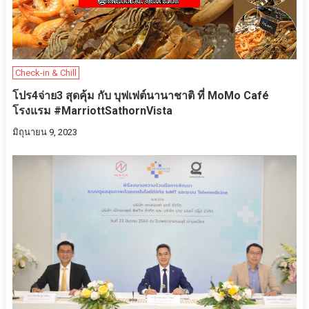
Check-in & Chill
โปร4จ่าย3 สุดคุ้ม​ ​กับ​ บุฟเฟต์​นานาชาติ​ ที่ MoMo Café
โรงแรม #MarriottSathornVista
มิถุนายน 9, 2023