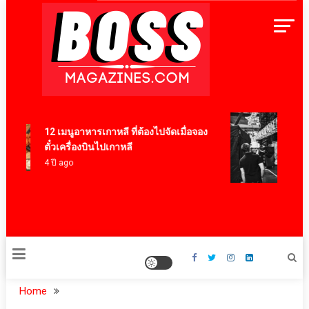
Skip
to
content
BossMagazinesThailand
“Oasis
12 เมนูอาหารเกาหลี ที่ต้องไปจัดเมื่อจอง
Anger
ตั๋วเครื่องบินไปเกาหลี
งวงร็
4 ปี ago
อย่าง 
ใหญ่
17 ชั่ว
Home