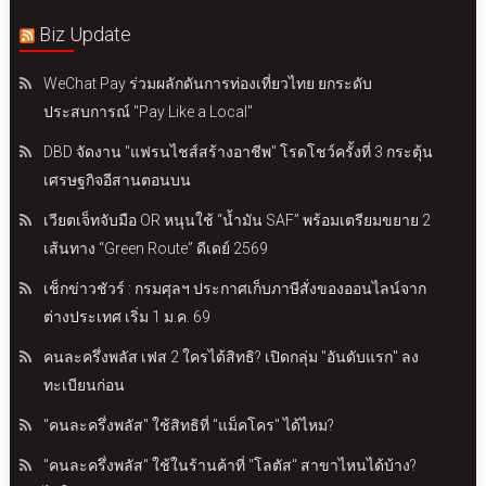
Biz Update
WeChat Pay ร่วมผลักดันการท่องเที่ยวไทย ยกระดับ
ประสบการณ์ "Pay Like a Local"
DBD จัดงาน "แฟรนไชส์สร้างอาชีพ" โรดโชว์ครั้งที่ 3 กระตุ้น
เศรษฐกิจอีสานตอนบน
เวียตเจ็ทจับมือ OR หนุนใช้ “น้ำมัน SAF” พร้อมเตรียมขยาย 2
เส้นทาง “Green Route” ดีเดย์ 2569
เช็กข่าวชัวร์ : กรมศุลฯ ประกาศเก็บภาษีสั่งของออนไลน์จาก
ต่างประเทศ เริ่ม 1 ม.ค. 69
คนละครึ่งพลัส เฟส 2 ใครได้สิทธิ? เปิดกลุ่ม "อันดับแรก" ลง
ทะเบียนก่อน
"คนละครึ่งพลัส" ใช้สิทธิที่ "แม็คโคร" ได้ไหม?
"คนละครึ่งพลัส" ใช้ในร้านค้าที่ "โลตัส" สาขาไหนได้บ้าง?