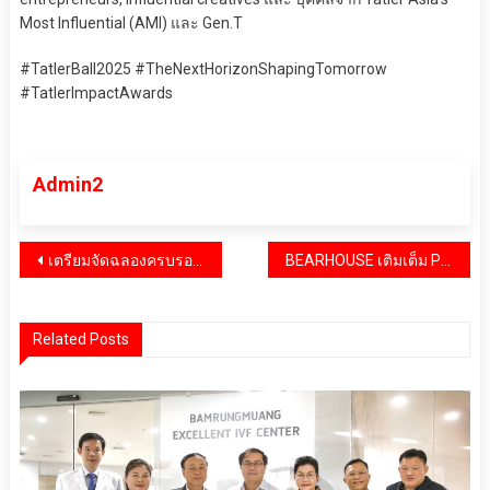
Most Influential (AMI) และ Gen.T
#TatlerBall2025 #TheNextHorizonShapingTomorrow
#TatlerImpactAwards
Admin2
แนะแนว
เตรียมจัดฉลองครบรอบ 22 ปี HiSoParty
BEARHOUSE เติมเต็ม Passion ส่งต่อความสุขครั้งยิ่งใหญ่ ผ่านกิจกรรม “21st Passion Day”
เรื่อง
Related Posts