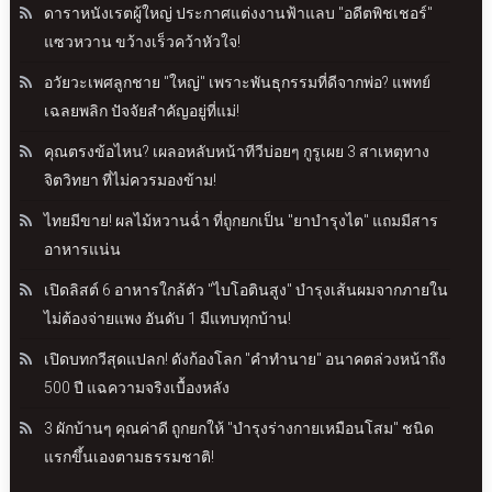
ดาราหนังเรตผู้ใหญ่ ประกาศแต่งงานฟ้าแลบ "อดีตพิชเชอร์"
แซวหวาน ขว้างเร็วคว้าหัวใจ!
อวัยวะเพศลูกชาย "ใหญ่" เพราะพันธุกรรมที่ดีจากพ่อ? แพทย์
เฉลยพลิก ปัจจัยสำคัญอยู่ที่แม่!
คุณตรงข้อไหน? เผลอหลับหน้าทีวีบ่อยๆ กูรูเผย 3 สาเหตุทาง
จิตวิทยา ที่ไม่ควรมองข้าม!
ไทยมีขาย! ผลไม้หวานฉ่ำ ที่ถูกยกเป็น "ยาบำรุงไต" แถมมีสาร
อาหารแน่น
เปิดลิสต์ 6 อาหารใกล้ตัว "ไบโอตินสูง" บำรุงเส้นผมจากภายใน
ไม่ต้องจ่ายแพง อันดับ 1 มีแทบทุกบ้าน!
เปิดบทกวีสุดแปลก! ดังก้องโลก "คำทำนาย" อนาคตล่วงหน้าถึง
500 ปี แฉความจริงเบื้องหลัง
3 ผักบ้านๆ คุณค่าดี ถูกยกให้ "บำรุงร่างกายเหมือนโสม" ชนิด
แรกขึ้นเองตามธรรมชาติ!