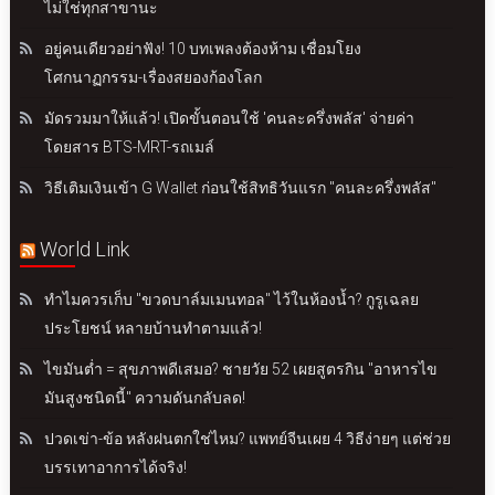
ไม่ใช่ทุกสาขานะ
อยู่คนเดียวอย่าฟัง! 10 บทเพลงต้องห้าม เชื่อมโยง
โศกนาฏกรรม-เรื่องสยองก้องโลก
มัดรวมมาให้แล้ว! เปิดขั้นตอนใช้ 'คนละครึ่งพลัส' จ่ายค่า
โดยสาร BTS-MRT-รถเมล์
วิธีเติมเงินเข้า G Wallet ก่อนใช้สิทธิวันแรก "คนละครึ่งพลัส"
World Link
ทำไมควรเก็บ "ขวดบาล์มเมนทอล" ไว้ในห้องน้ำ? กูรูเฉลย
ประโยชน์ หลายบ้านทำตามแล้ว!
ไขมันต่ำ = สุขภาพดีเสมอ? ชายวัย 52 เผยสูตรกิน "อาหารไข
มันสูงชนิดนี้" ความดันกลับลด!
ปวดเข่า-ข้อ หลังฝนตกใช่ไหม? แพทย์จีนเผย 4 วิธีง่ายๆ แต่ช่วย
บรรเทาอาการได้จริง!