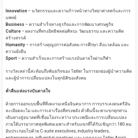
Innovation
– นวัตกรรมและความก้าวหน้าทางวิทยาศาสตร์และการ
แพทย์
Business
– ความสำเร็จทางธุรกิจและการพัฒนาเศรษฐกิจ
Culture
– ผลงานที่ทรงอิทธิพลต่อศิลปะ วัฒนธรรม และความคิด
สร้างสรรค์
Humanity
– การสร้างคุณูปการต่อสังคม การศึกษา สิ่งแวดล้อม และ
ความยั่งยืน
Sport
– ความสำเร็จและการสร้างแรงบันดาลใจผ่านกีฬา
รางวัลเหล่านี้สะท้อนถึงพันธกิจของ Tatler ในการยกย่องผู้นำความคิด
และผู้นำการเปลี่ยนแปลงในทุกมิติของสังคม
ค่ำคืนแห่งแรงบันดาลใจ
ด้วยการออกแบบพื้นที่ที่งดงามเหนือจินตนาการ การบรรเลงดนตรีอัน
ละเมียดละไม และการเล่าเรื่องที่ทรงพลัง ค่ำคืนนี้จะพาแขกทุกท่าน
เดินทางสู่อนาคตที่เชื่อมโยงระหว่าง ประเพณีและการเปลี่ยนแปลง
ภายใต้บรรยากาศสุดพิเศษเฉพาะสำหรับแขกที่ได้รับเชิญกว่า 180 คน
อันประกอบไปด้วย C-suite executives, industry leaders,
entrepreneurs, influential creatives และ บุคคลจาก Tatler Asia’s