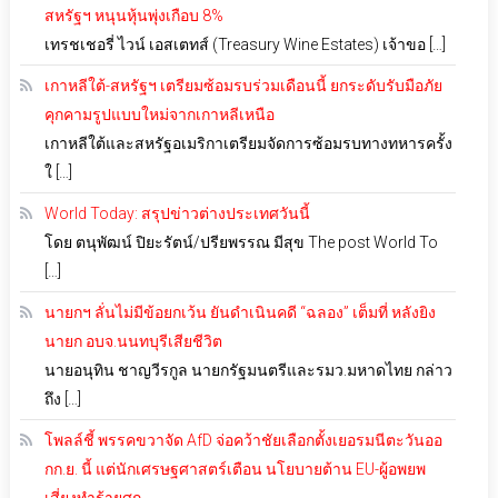
สหรัฐฯ หนุนหุ้นพุ่งเกือบ 8%
เทรชเชอรี่ ไวน์ เอสเตทส์ (Treasury Wine Estates) เจ้าขอ […]
เกาหลีใต้-สหรัฐฯ เตรียมซ้อมรบร่วมเดือนนี้ ยกระดับรับมือภัย
คุกคามรูปแบบใหม่จากเกาหลีเหนือ
เกาหลีใต้และสหรัฐอเมริกาเตรียมจัดการซ้อมรบทางทหารครั้ง
ใ […]
World Today: สรุปข่าวต่างประเทศวันนี้
โดย ตนุพัฒน์ ปิยะรัตน์/ปรียพรรณ มีสุข The post World To
[…]
นายกฯ ลั่นไม่มีข้อยกเว้น ยันดำเนินคดี “ฉลอง” เต็มที่ หลังยิง
นายก อบจ.นนทบุรีเสียชีวิต
นายอนุทิน ชาญวีรกูล นายกรัฐมนตรีและรมว.มหาดไทย กล่าว
ถึง […]
โพลล์ชี้ พรรคขวาจัด AfD จ่อคว้าชัยเลือกตั้งเยอรมนีตะวันออ
กก.ย. นี้ แต่นักเศรษฐศาสตร์เตือน นโยบายต้าน EU-ผู้อพยพ