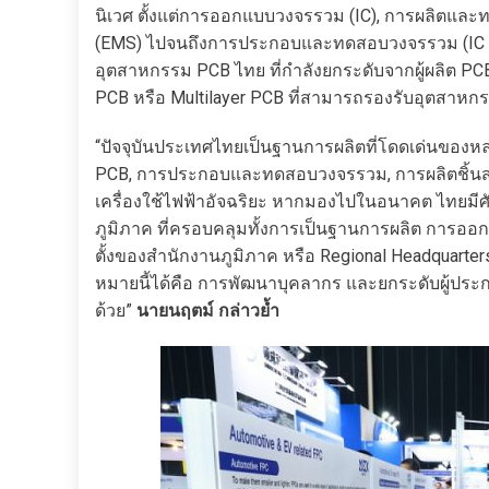
นิเวศ ตั้งแต่การออกแบบวงจรรวม (IC), การผลิตและทด
(EMS) ไปจนถึงการประกอบและทดสอบวงจรรวม (IC Pa
อุตสาหกรรม PCB ไทย ที่กำลังยกระดับจากผู้ผลิต PCB ช
PCB หรือ Multilayer PCB ที่สามารถรองรับอุตสาห
“ปัจจุบันประเทศไทยเป็นฐานการผลิตที่โดดเด่นของหลาย
PCB, การประกอบและทดสอบวงจรรวม, การผลิตชิ้นส่วน
เครื่องใช้ไฟฟ้าอัจฉริยะ หากมองไปในอนาคต ไทยมีศั
ภูมิภาค ที่ครอบคลุมทั้งการเป็นฐานการผลิต การออ
ตั้งของสำนักงานภูมิภาค หรือ Regional Headquarters
หมายนี้ได้คือ การพัฒนาบุคลากร และยกระดับผู้ประก
ด้วย”
นายนฤตม์ กล่าวย้ำ