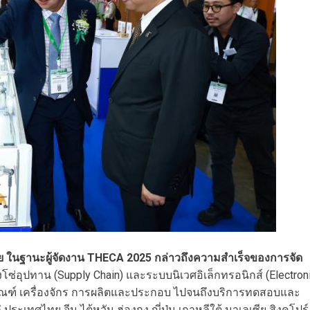
 ในฐานะผู้จัดงาน THECA 2025 กล่าวถึงความสำเร็จของการจัด
งโซ่อุปทาน (Supply Chain) และระบบนิเวศอิเล็กทรอนิกส์ (Electron
มีภัณฑ์ เครื่องจักร การผลิตและประกอบ ไปจนถึงบริการทดสอบและ
ะเทศไทย จีน ไต้หวัน ฮ่องกง ญี่ปุ่น เกาหลีใต้ มาเลเซีย สิงคโปร์