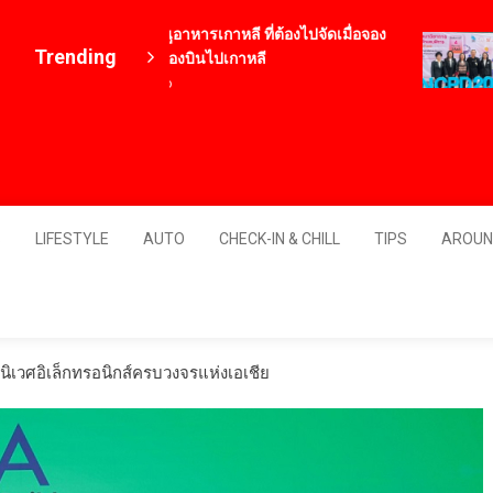
12 เมนูอาหารเกาหลี ที่ต้องไปจัดเมื่อจอง
ท
Trending
ตั๋วเครื่องบินไปเกาหลี
2
4 ปี ago
“
แ
1
Thailand
S
LIFESTYLE
AUTO
CHECK-IN & CHILL
TIPS
AROUN
ิเวศอิเล็กทรอนิกส์ครบวงจรแห่งเอเชีย