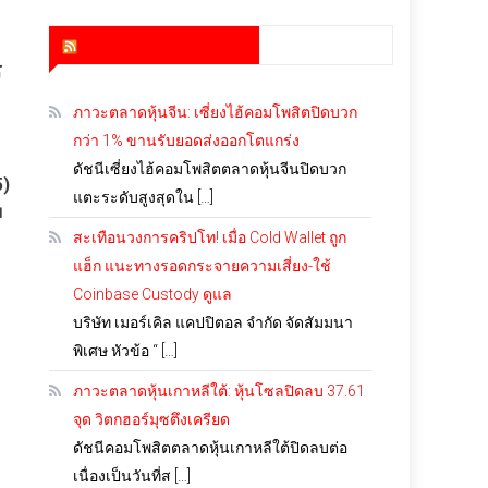
สำนักข่าว infoquest
ร
ภาวะตลาดหุ้นจีน: เซี่ยงไฮ้คอมโพสิตปิดบวก
กว่า 1% ขานรับยอดส่งออกโตแกร่ง
ดัชนีเซี่ยงไฮ้คอมโพสิตตลาดหุ้นจีนปิดบวก
5)
แตะระดับสูงสุดใน […]
ม
สะเทือนวงการคริปโท! เมื่อ Cold Wallet ถูก
แฮ็ก แนะทางรอดกระจายความเสี่ยง-ใช้
Coinbase Custody ดูแล
บริษัท เมอร์เคิล แคปปิตอล จำกัด จัดสัมมนา
พิเศษ หัวข้อ “ […]
ภาวะตลาดหุ้นเกาหลีใต้: หุ้นโซลปิดลบ 37.61
จุด วิตกฮอร์มุซตึงเครียด
ดัชนีคอมโพสิตตลาดหุ้นเกาหลีใต้ปิดลบต่อ
เนื่องเป็นวันที่ส […]