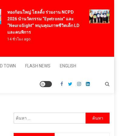
องก้อนใหญ่ โฮลดิ้ง ร่วมงาน NCPD
คต. ปลื้ม Think
026 นำนวัตกรรม “Eyetronix” และ
สำเร็จตามเป้า ส
NeuroSight” หนุนคุณภาพชีวิตเด็ก LD
ในตลาดจีน มั่น
ละคนพิการ
ล้านบาท
4 ชั่วโมง ago
18 ชั่วโมง ago
D TOWN
FLASH NEWS
ENGLISH
ค้นหา
สำหรับ: