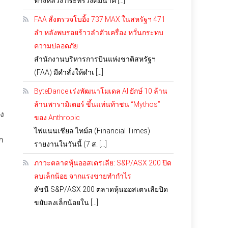
ทางหลวง กระทรวงคมนาค […]
FAA สั่งตรวจโบอิ้ง 737 MAX ในสหรัฐฯ 471
ลำ หลังพบรอยร้าวลำตัวเครื่อง หวั่นกระทบ
ความปลอดภัย
สำนักงานบริหารการบินแห่งชาติสหรัฐฯ
(FAA) มีคำสั่งให้ดำเ […]
ByteDance เร่งพัฒนาโมเดล AI ยักษ์ 10 ล้าน
ล้านพารามิเตอร์ ขึ้นแท่นท้าชน “Mythos”
ูง
ของ Anthropic
ไฟแนนเชียล ไทม์ส (Financial Times)
ก
รายงานในวันนี้ (7 ส. […]
ภาวะตลาดหุ้นออสเตรเลีย: S&P/ASX 200 ปิด
ลบเล็กน้อย จากแรงขายทำกำไร
ดัชนี S&P/ASX 200 ตลาดหุ้นออสเตรเลียปิด
ขยับลงเล็กน้อยใน […]