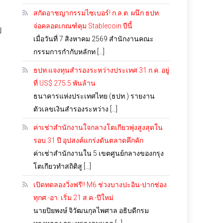
สกัดอาชญากรรมไซเบอร์! ก.ล.ต. ผนึก ธปท.
จ่อคลอดเกณฑ์คุม Stablecoin ปีนี้
ป
เมื่อวันที่ 7 สิงหาคม 2569 สำนักงานคณะ
กรรมการกำกับหลักท […]
ธปท.แจงทุนสำรองระหว่างประเทศ 31 ก.ค. อยู่
ที่ US$ 275.5 พันล้าน
ธนาคารแห่งประเทศไทย (ธปท.) รายงาน
ตัวเลขเงินสำรองระหว่าง […]
ค่าเช่าสำนักงานใจกลางโตเกียวพุ่งสูงสุดใน
รอบ 31 ปี อุปสงค์แกร่งดันตลาดคึกคัก
ค่าเช่าสำนักงานใน 5 เขตศูนย์กลางของกรุง
โตเกียวทำสถิติสู […]
เปิดทดลองวิ่งฟรี!! M6 ช่วงบางปะอิน-ปากช่อง
ทุกศ.-อา. เริ่ม 21 ส.ค.-ปีใหม่
นายปิยพงษ์ จิวัฒนกุลไพศาล อธิบดีกรม