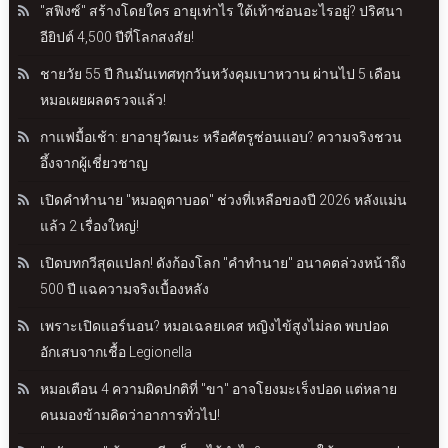
"สฟิงซ์" สร้างโดยใคร อายุเท่าไร ใต้เท้าซ่อนอะไรอยู่? ปริศนา
อียิปต์ 4,500 ปีที่โลกสงสัย!
ชายวัย 55 ปี กินมันเทศทุกวันหวังคุมเบาหวาน ผ่านไป 5 เดือน
หมอเผยผลตรวจแล้ว!
กาแฟมื้อเช้า: ยาอายุวัฒนะ หรือศัตรูซ่อนแอบ? ความจริงชวน
อึ้งจากผู้เชี่ยวชาญ
เปิดคำทำนาย "หมอดูตาบอด" ช่วงที่เหลือของปี 2026 หลังแม่น
แล้ว 2 เรื่องใหญ่!
เปิดบทกวีสุดแปลก! ดังก้องโลก "คำทำนาย" อนาคตล่วงหน้าถึง
500 ปี แฉความจริงเบื้องหลัง
เพราะเปิดแอร์นอน? หมอเฉลยเคส หญิงไข้สูงไม่ลด พบปอด
อักเสบจากเชื้อ Legionella
หมอเตือน 4 ความผิดปกติที่ "ขา" อาจโยงมะเร็งปอด แต่หลาย
คนมองข้ามคิดว่าอาการทั่วไป!