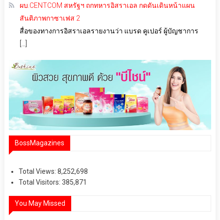
ผบ.CENTCOM สหรัฐฯ ถกทหารอิสราเอล กดดันเดินหน้าแผน
สันติภาพกาซาเฟส 2
สื่อของทางการอิสราเอลรายงานว่า แบรด คูเปอร์ ผู้บัญชาการ
[…]
BossMagazines
Total Views:
8,252,698
Total Visitors:
385,871
You May Missed