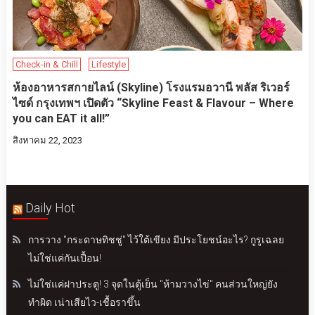
Check-in & Chill
Lifestyle
ห้องอาหารสกายไลน์ (Skyline) โรงแรมอวานี พลัส ริเวอร์
ไซด์ กรุงเทพฯ เปิดตัว “Skyline Feast & Flavour – Where
you can EAT it all!”
สิงหาคม 22, 2023
Daily Hot
การวาง "กระดาษทิชชู่" ไว้ใต้เขียง มีประโยชน์อะไร? กูรูเฉลย
ไม่ใช่แค่กันเปื้อน!
ไม่ใช่แค่ฝาประตู! 3 จุดในตู้เย็น "ห้ามวางไข่" คนส่วนใหญ่ยัง
ทำผิด เน่าเสียไว-เชื้อราขึ้น