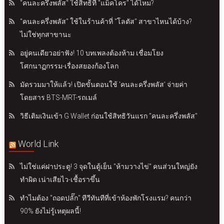
"คนละครึ่งพลัส" ใช้สิทธิที่ "แม็คโคร" ได้ไหม?
"คนละครึ่งพลัส" ใช้ในร้านค้าที่ "โลตัส" สาขาไหนได้บ้าง?
ไม่ใช่ทุกสาขานะ
อยู่คนเดียวอย่าฟัง! 10 บทเพลงต้องห้าม เชื่อมโยง
โศกนาฏกรรม-เรื่องสยองก้องโลก
มัดรวมมาให้แล้ว! เปิดขั้นตอนใช้ 'คนละครึ่งพลัส' จ่ายค่า
โดยสาร BTS-MRT-รถเมล์
วิธีเติมเงินเข้า G Wallet ก่อนใช้สิทธิวันแรก "คนละครึ่งพลัส"
World Link
ไม่ใช่แค่ฝาประตู! 3 จุดในตู้เย็น "ห้ามวางไข่" คนส่วนใหญ่ยัง
ทำผิด เน่าเสียไว-เชื้อราขึ้น
ทำไมต้อง "ถอดปลั๊ก" ทีวีทันทีที่เข้าห้องพักโรงแรม? คนกว่า
90% ยังไม่รู้เหตุผลนี้!