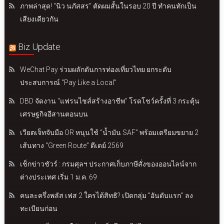
ภาพล่าสุด! "นิว นภัสสร" ตัดผมสั้นในรอบ 20 ปี ทำคนทักเป็น
เสียงเดียวกัน
Biz Update
WeChat Pay ร่วมผลักดันการท่องเที่ยวไทย ยกระดับ
ประสบการณ์ "Pay Like a Local"
DBD จัดงาน "แฟรนไชส์สร้างอาชีพ" โรดโชว์ครั้งที่ 3 กระตุ้น
เศรษฐกิจอีสานตอนบน
เวียตเจ็ทจับมือ OR หนุนใช้ “น้ำมัน SAF” พร้อมเตรียมขยาย 2
เส้นทาง “Green Route” ดีเดย์ 2569
เช็กข่าวชัวร์ : กรมศุลฯ ประกาศเก็บภาษีสั่งของออนไลน์จาก
ต่างประเทศ เริ่ม 1 ม.ค. 69
คนละครึ่งพลัส เฟส 2 ใครได้สิทธิ? เปิดกลุ่ม "อันดับแรก" ลง
ทะเบียนก่อน