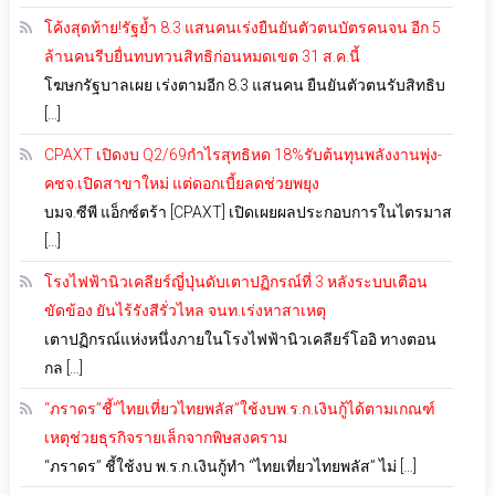
โค้งสุดท้าย!รัฐย้ำ 8.3 แสนคนเร่งยืนยันตัวตนบัตรคนจน อีก 5
ล้านคนรีบยื่นทบทวนสิทธิก่อนหมดเขต 31 ส.ค.นี้
โฆษกรัฐบาลเผย เร่งตามอีก 8.3 แสนคน ยืนยันตัวตนรับสิทธิบ
[…]
CPAXT เปิดงบ Q2/69กำไรสุทธิหด 18%รับต้นทุนพลังงานพุ่ง-
คชจ.เปิดสาขาใหม่ แต่ดอกเบี้ยลดช่วยพยุง
บมจ.ซีพี แอ็กซ์ตร้า [CPAXT] เปิดเผยผลประกอบการในไตรมาส
[…]
โรงไฟฟ้านิวเคลียร์ญี่ปุ่นดับเตาปฏิกรณ์ที่ 3 หลังระบบเตือน
ขัดข้อง ยันไร้รังสีรั่วไหล จนท.เร่งหาสาเหตุ
เตาปฏิกรณ์แห่งหนึ่งภายในโรงไฟฟ้านิวเคลียร์โออิ ทางตอน
กล […]
“ภราดร”ชี้”ไทยเที่ยวไทยพลัส”ใช้งบพ.ร.ก.เงินกู้ได้ตามเกณฑ์
เหตุช่วยธุรกิจรายเล็กจากพิษสงคราม
“ภราดร” ชี้ใช้งบ พ.ร.ก.เงินกู้ทำ “ไทยเที่ยวไทยพลัส” ไม่ […]