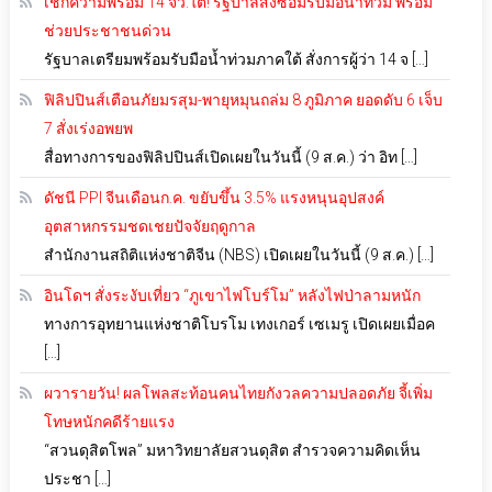
เช็กความพร้อม 14 จว.ใต้! รัฐบาลสั่งซ้อมรับมือน้ำท่วม พร้อม
ช่วยประชาชนด่วน
รัฐบาลเตรียมพร้อมรับมือน้ำท่วมภาคใต้ สั่งการผู้ว่า 14 จ […]
ฟิลิปปินส์เตือนภัยมรสุม-พายุหมุนถล่ม 8 ภูมิภาค ยอดดับ 6 เจ็บ
7 สั่งเร่งอพยพ
สื่อทางการของฟิลิปปินส์เปิดเผยในวันนี้ (9 ส.ค.) ว่า อิท […]
ดัชนี PPI จีนเดือนก.ค. ขยับขึ้น 3.5% แรงหนุนอุปสงค์
อุตสาหกรรมชดเชยปัจจัยฤดูกาล
สำนักงานสถิติแห่งชาติจีน (NBS) เปิดเผยในวันนี้ (9 ส.ค.) […]
อินโดฯ สั่งระงับเที่ยว “ภูเขาไฟโบร์โม” หลังไฟป่าลามหนัก
ทางการอุทยานแห่งชาติโบรโม เทงเกอร์ เซเมรู เปิดเผยเมื่อค
[…]
ผวารายวัน! ผลโพลสะท้อนคนไทยกังวลความปลอดภัย จี้เพิ่ม
โทษหนักคดีร้ายแรง
“สวนดุสิตโพล” มหาวิทยาลัยสวนดุสิต สำรวจความคิดเห็น
ประชา […]