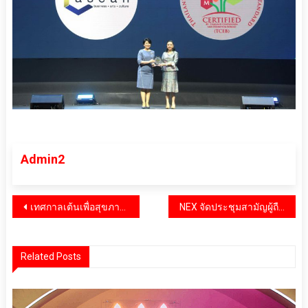
Admin2
แนะแนว
เทศกาลเต้นเพื่อสุขภาพแนวใหม่ “MuayThai FIT Dance Live by CCC ” ต้นแบบ ครั้งใหญ่สุดของประเทศ! ใจกลางสยามสแควร์
NEX จัดประชุมสามัญผู้ถือหุ้นประจำปี 2568 ในรูปแบบการประชุมผ่านสื่ออิเล็กทรอนิกส์
เรื่อง
Related Posts