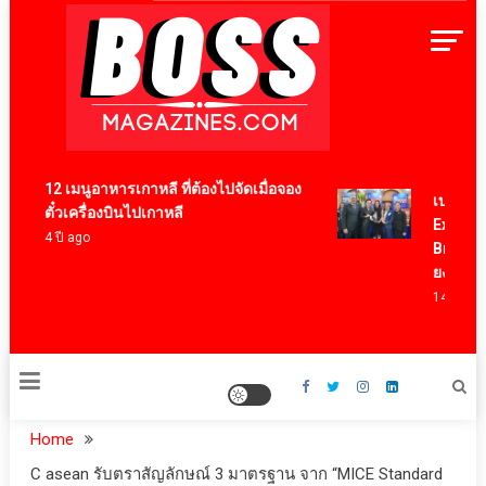
Skip
to
content
BossMagazinesThailand
12 เมนูอาหารเกาหลี ที่ต้องไปจัดเมื่อจอง
เบอร์แทรม
ตั๋วเครื่องบินไปเกาหลี
Export Aw
4 ปี ago
Brand ตอก
ยงเพียวใน
14 ชั่วโมง a
Home
C asean รับตราสัญลักษณ์ 3 มาตรฐาน จาก “MICE Standard