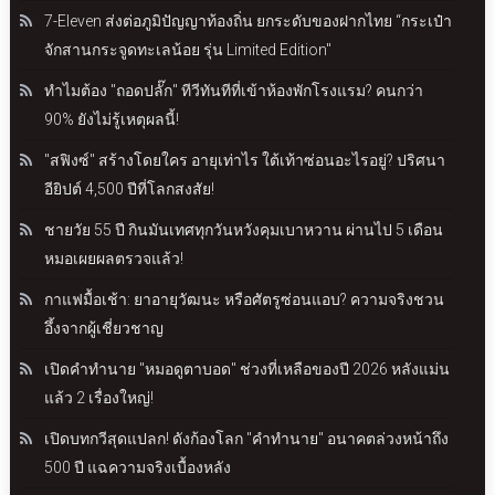
7-Eleven ส่งต่อภูมิปัญญาท้องถิ่น ยกระดับของฝากไทย “กระเป๋า
จักสานกระจูดทะเลน้อย รุ่น Limited Edition"
ทำไมต้อง "ถอดปลั๊ก" ทีวีทันทีที่เข้าห้องพักโรงแรม? คนกว่า
90% ยังไม่รู้เหตุผลนี้!
"สฟิงซ์" สร้างโดยใคร อายุเท่าไร ใต้เท้าซ่อนอะไรอยู่? ปริศนา
อียิปต์ 4,500 ปีที่โลกสงสัย!
ชายวัย 55 ปี กินมันเทศทุกวันหวังคุมเบาหวาน ผ่านไป 5 เดือน
หมอเผยผลตรวจแล้ว!
กาแฟมื้อเช้า: ยาอายุวัฒนะ หรือศัตรูซ่อนแอบ? ความจริงชวน
อึ้งจากผู้เชี่ยวชาญ
เปิดคำทำนาย "หมอดูตาบอด" ช่วงที่เหลือของปี 2026 หลังแม่น
แล้ว 2 เรื่องใหญ่!
เปิดบทกวีสุดแปลก! ดังก้องโลก "คำทำนาย" อนาคตล่วงหน้าถึง
500 ปี แฉความจริงเบื้องหลัง