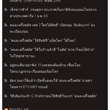
เส้นทาง “Green Route” ดีเดย์ 2569
เช็กข่าวชัวร์ : กรมศุลฯ ประกาศเก็บภาษีสั่งของออนไลน์จาก
ต่างประเทศ เริ่ม 1 ม.ค. 69
คนละครึ่งพลัส เฟส 2 ใครได้สิทธิ? เปิดกลุ่ม "อันดับแรก" ลง
ทะเบียนก่อน
"คนละครึ่งพลัส" ใช้สิทธิที่ "แม็คโคร" ได้ไหม?
"คนละครึ่งพลัส" ใช้ในร้านค้าที่ "โลตัส" สาขาไหนได้บ้าง?
ไม่ใช่ทุกสาขานะ
อยู่คนเดียวอย่าฟัง! 10 บทเพลงต้องห้าม เชื่อมโยง
โศกนาฏกรรม-เรื่องสยองก้องโลก
มัดรวมมาให้แล้ว! เปิดขั้นตอนใช้ 'คนละครึ่งพลัส' จ่ายค่า
โดยสาร BTS-MRT-รถเมล์
วิธีเติมเงินเข้า G Wallet ก่อนใช้สิทธิวันแรก "คนละครึ่งพลัส"
World Link