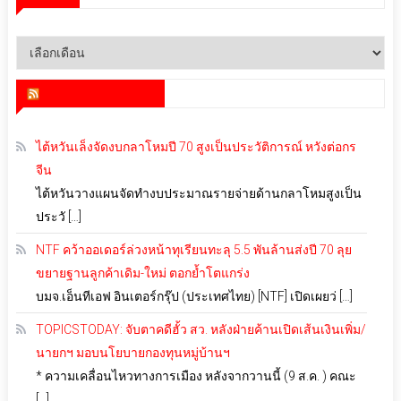
คลัง
เก็บ
สำนักข่าว infoquest
ไต้หวันเล็งจัดงบกลาโหมปี 70 สูงเป็นประวัติการณ์ หวังต่อกร
จีน
ไต้หวันวางแผนจัดทำงบประมาณรายจ่ายด้านกลาโหมสูงเป็น
ประวั […]
NTF คว้าออเดอร์ล่วงหน้าทุเรียนทะลุ 5.5 พันล้านส่งปี 70 ลุย
ขยายฐานลูกค้าเดิม-ใหม่ ตอกย้ำโตแกร่ง
บมจ.เอ็นทีเอฟ อินเตอร์กรุ๊ป (ประเทศไทย) [NTF] เปิดเผยว่ […]
TOPICSTODAY: จับตาคดีฮั้ว สว. หลังฝ่ายค้านเปิดเส้นเงินเพิ่ม/
นายกฯ มอบนโยบายกองทุนหมู่บ้านฯ
* ความเคลื่อนไหวทางการเมือง หลังจากวานนี้ (9 ส.ค. ) คณะ
[…]