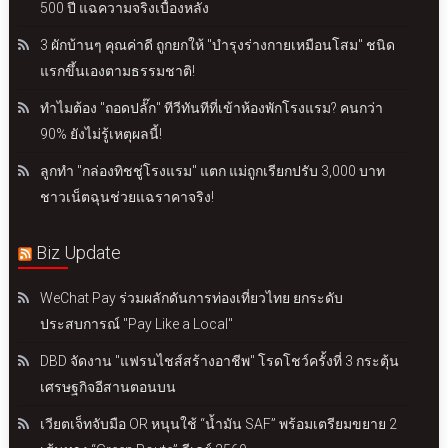
500 ปี แฉความจริงเบื้องหลัง
3 ผักบ้านๆ คุณค่าดี ถูกยกให้ "บำรุงร่างกายเหมือนโสม" ชนิด
แรกขึ้นเองตามธรรมชาติ!
ทำไมต้อง "ถอดปลั๊ก" ทีวีทันทีที่เข้าห้องพักโรงแรม? คนกว่า
90% ยังไม่รู้เหตุผลนี้!
ลูกทำ "กล่องทิชชู่โรงแรม" แตก แม่ถูกเรียกปรับ 3,000 บาท
ชาวเน็ตฉุนช่วยแฉราคาจริง!
Biz Update
WeChat Pay ร่วมผลักดันการท่องเที่ยวไทย ยกระดับ
ประสบการณ์ "Pay Like a Local"
DBD จัดงาน "แฟรนไชส์สร้างอาชีพ" โรดโชว์ครั้งที่ 3 กระตุ้น
เศรษฐกิจอีสานตอนบน
เวียตเจ็ทจับมือ OR หนุนใช้ “น้ำมัน SAF” พร้อมเตรียมขยาย 2