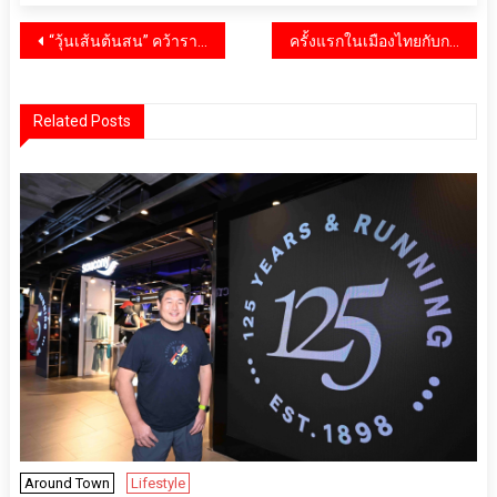
แนะแนว
“วุ้นเส้นต้นสน” คว้ารางวัล “Marketeer No.1 Brand Thailand 2025” แบรนด์วุ้นเส้น ยอดนิยมอันดับ 1 ที่ครองใจผู้บริโภคทั่วประเทศ
ครั้งแรกในเมืองไทยกับการเปิดตัว “STARFARER Social Club” คอมมูนิตี้เพื่อเจ้าของ “เมอร์เซเดส-เบนซ์” คลับสุดเอ็กซ์คลูซีฟที่สมาชิกจะได้สัมผัสประสบการณ์เหนือระดับและกิจกรรมระดับ VIP มากมาย
เรื่อง
Related Posts
Around Town
Lifestyle