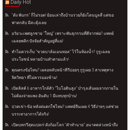
Daily Hot
"ดัง พันกร" ก็ไม่รอด! ย้อนเล่าถึงบ้านรวยก็ยังโดนบูลลี่ แต่ขอ
ฟาดกลับ มีสะดุ้งเลย
อวัยวะเพศลูกชาย "ใหญ่" เพราะพันธุกรรมที่ดีจากพ่อ? แพทย์
เฉลยพลิก ปัจจัยสำคัญอยู่ที่แม่!
ทำไมควรเก็บ "ขวดบาล์มเมนทอล" ไว้ในห้องน้ำ? กูรูเฉลย
ประโยชน์ หลายบ้านทำตามแล้ว!
คุณตรงข้อไหน? เผลอหลับหน้าทีวีบ่อยๆ กูรูเผย 3 สาเหตุทาง
จิตวิทยา ที่ไม่ควรมองข้าม!
เปิดลิสต์ 6 อาหารใกล้ตัว "ไบโอตินสูง" บำรุงเส้นผมจากภายใน
ไม่ต้องจ่ายแพง อันดับ 1 มีแทบทุกบ้าน!
ปวดเข่า-ข้อ หลังฝนตกใช่ไหม? แพทย์จีนเผย 4 วิธีง่ายๆ แต่ช่วย
บรรเทาอาการได้จริง!
เปิดบทกวีสุดแปลก! ดังก้องโลก "คำทำนาย" อนาคตล่วงหน้าถึง