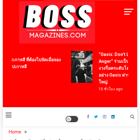
Skip
to
content
BossMagazinesThailand
“Oasis: Don’t Look Back
ารเกาหลี ที่ต้องไปจัดเมื่อจอง
Anger” ร่วมเป็นสักขีพย
บินไปเกาหลี
งวงร็อคระดับโลกในตำน
อย่าง Oasis ผ่านภาพยนตร์
ใหญ่
10 ชั่วโมง ago
Home