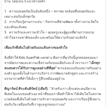
บ้าน โดยเน้น 3 แนวทางหลัก
1. ความปลอดภัยเป็นอันดับหนึ่ง – สภาพแวดล้อมที่ปลอดภัยและ
เหมาะสมกับเด็กทุกวัย
2. การเรียนรู้ผ่านการเล่น – กิจกรรมที่ช่วยพัฒนาทั้งร่างกาย จิตใจ
และทักษะสังคม
3. ความรักและความเข้าใจ – คุณครูและผู้ดูแลที่ผ่านการอบรม
เข้าใจธรรมชาติของเด็ก และพร้อมให้ความรักอย่างแท้จริง
เพื่อนรักที่เดินไปด้วยกันบนเส้นทางของหัวใจ
สิ่งที่ทำให้ Kido SuanPak แตกต่าง คือการที่ธุรกิจนี้ถูกหล่อหลอมมา
จากมิตรภาพและความเชื่อร่วมกันของเดียร์และน้ำหวานว่า
“เด็กทุก
คนสมควรได้รับการดูแลอย่างดีที่สุด”
พวกเธอแบ่งปันบทบาทกันอย่าง
ลงตัว ดูแลทั้งในด้านการบริหาร การพัฒนาหลักสูตร และการสร้าง
บรรยากาศที่ทำให้เด็ก ๆ รู้สึกเหมือนอยู่บ้าน
ศิญารัตน์ ศิระตันติรัตน์ (เดียร์) :
“สำหรับเรา เด็กแต่ละคนมีความ
พิเศษในแบบของตัวเอง หน้าที่ของเราคือทำให้เขาได้เติบโตในสภาพ
แวดล้อมที่เต็มไปด้วยความรัก ความปลอดภัย และการเรียนรู้ที่เหมาะ
สมกับวัย เหมือนกับที่เราดูแลลูกของเราเอง”