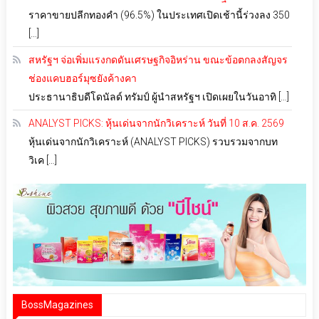
ราคาขายปลีกทองคำ (96.5%) ในประเทศเปิดเช้านี้ร่วงลง 350
[…]
สหรัฐฯ จ่อเพิ่มแรงกดดันเศรษฐกิจอิหร่าน ขณะข้อตกลงสัญจร
ช่องแคบฮอร์มุซยังค้างคา
ประธานาธิบดีโดนัลด์ ทรัมป์ ผู้นำสหรัฐฯ เปิดเผยในวันอาทิ […]
ANALYST PICKS: หุ้นเด่นจากนักวิเคราะห์ วันที่ 10 ส.ค. 2569
หุ้นเด่นจากนักวิเคราะห์ (ANALYST PICKS) รวบรวมจากบท
วิเค […]
BossMagazines