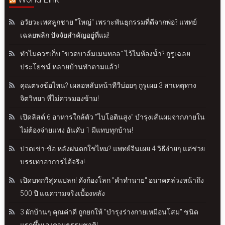
อวัยวะเพศลูกชาย "ใหญ่" เพราะพันธุกรรมที่ดีจากพ่อ? แพทย์
เฉลยพลิก ปัจจัยสำคัญอยู่ที่แม่!
ทำไมควรเก็บ "ขวดบาล์มเมนทอล" ไว้ในห้องน้ำ? กูรูเฉลย
ประโยชน์ หลายบ้านทำตามแล้ว!
คุณตรงข้อไหน? เผลอหลับหน้าทีวีบ่อยๆ กูรูเผย 3 สาเหตุทาง
จิตวิทยา ที่ไม่ควรมองข้าม!
เปิดลิสต์ 6 อาหารใกล้ตัว "ไบโอตินสูง" บำรุงเส้นผมจากภายใน
ไม่ต้องจ่ายแพง อันดับ 1 มีแทบทุกบ้าน!
ปวดเข่า-ข้อ หลังฝนตกใช่ไหม? แพทย์จีนเผย 4 วิธีง่ายๆ แต่ช่วย
บรรเทาอาการได้จริง!
เปิดบทกวีสุดแปลก! ดังก้องโลก "คำทำนาย" อนาคตล่วงหน้าถึง
500 ปี แฉความจริงเบื้องหลัง
3 ผักบ้านๆ คุณค่าดี ถูกยกให้ "บำรุงร่างกายเหมือนโสม" ชนิด
แรกขึ้นเองตามธรรมชาติ!