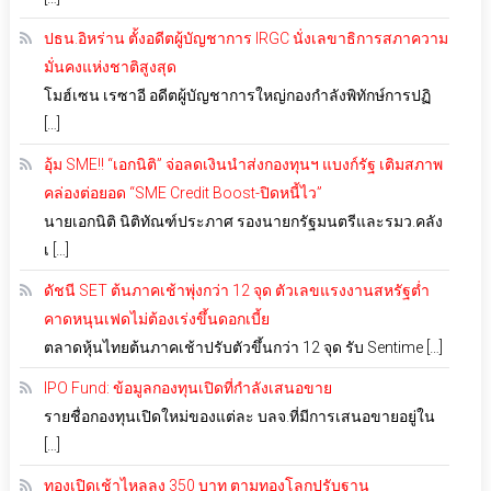
ปธน.อิหร่าน ตั้งอดีตผู้บัญชาการ IRGC นั่งเลขาธิการสภาความ
มั่นคงแห่งชาติสูงสุด
โมฮ์เซน เรซาอี อดีตผู้บัญชาการใหญ่กองกำลังพิทักษ์การปฏิ
[…]
อุ้ม SME!! “เอกนิติ” จ่อลดเงินนำส่งกองทุนฯ แบงก์รัฐ เติมสภาพ
คล่องต่อยอด “SME Credit Boost-ปิดหนี้ไว”
นายเอกนิติ นิติทัณฑ์ประภาศ รองนายกรัฐมนตรีและรมว.คลัง
เ […]
ดัชนี SET ต้นภาคเช้าพุ่งกว่า 12 จุด ตัวเลขแรงงานสหรัฐต่ำ
คาดหนุนเฟดไม่ต้องเร่งขึ้นดอกเบี้ย
ตลาดหุ้นไทยต้นภาคเช้าปรับตัวขึ้นกว่า 12 จุด รับ Sentime […]
IPO Fund: ข้อมูลกองทุนเปิดที่กำลังเสนอขาย
รายชื่อกองทุนเปิดใหม่ของแต่ละ บลจ.ที่มีการเสนอขายอยู่ใน
[…]
ทองเปิดเช้าไหลลง 350 บาท ตามทองโลกปรับฐาน