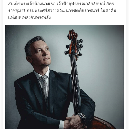
สมเด็จพระเจ้าน้องนางเธอ เจ้าฟ้าจุฬาภรณวลัยลักษณ์ อัคร
ราชกุมารี กรมพระศรีสวางควัฒนวรขัตติยราชนารี ในค่ำคืน
แห่งบทเพลงอันทรงพลัง