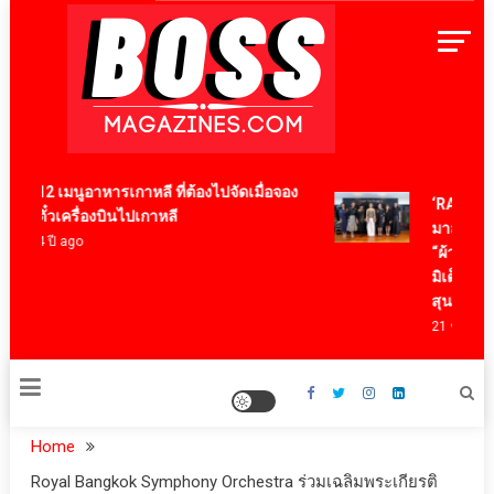
Skip
to
content
BossMagazinesThailand
12 เมนูอาหารเกาหลี ที่ต้องไปจัดเมื่อจอง
‘RAKSAPHAN
ตั๋วเครื่องบินไปเกาหลี
มาสเตอร์พีซ
4 ปี ago
“ผ้าลายน้ำไห
มิเต็ด ถ่ายทอ
สุนทรียภาพ
21 ชั่วโมง ago
Home
Royal Bangkok Symphony Orchestra ร่วมเฉลิมพระเกียรติ