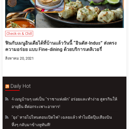
Check-in & Chill
ฟินกับเมนูอินเดียได้ที่บ้านแล้ววันนี้ “อินดัส-Indus” ส่งตรง
ความอร่อ​ย​ แบบ Fine-dining ด้วยบริการเดลิเวอรี่
สิงหาคม 20, 2021
Daily Hot
4 เมนูบ้านๆ แต่เป็น "ราชาแห่งผัก" อร่อยและทำง่าย สูตรกินให้
อายุยืน ดีต่อกระเพาะอาหาร!
"ยุง" หายไปไหนตอนเปิดไฟ? เฉลยแล้ว ทำไมมืดปุ๊บเสียงบิน
หึ่งๆ กลับมาข้างหูทันที!