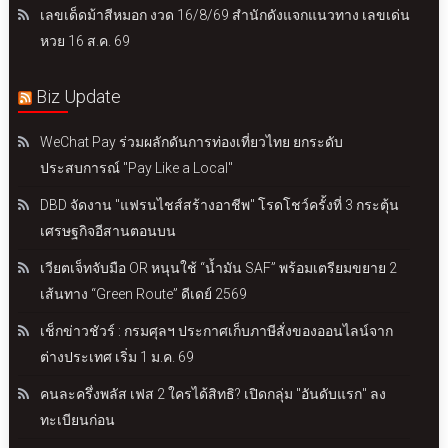
เลขเด็ดม้าสีหมอก งวด 16/8/69 สำนักดังแจกแนวทาง เลขเด่น
หวย 16 ส.ค. 69
Biz Update
WeChat Pay ร่วมผลักดันการท่องเที่ยวไทย ยกระดับ
ประสบการณ์ "Pay Like a Local"
DBD จัดงาน "แฟรนไชส์สร้างอาชีพ" โรดโชว์ครั้งที่ 3 กระตุ้น
เศรษฐกิจอีสานตอนบน
เวียตเจ็ทจับมือ OR หนุนใช้ “น้ำมัน SAF” พร้อมเตรียมขยาย 2
เส้นทาง “Green Route” ดีเดย์ 2569
เช็กข่าวชัวร์ : กรมศุลฯ ประกาศเก็บภาษีสั่งของออนไลน์จาก
ต่างประเทศ เริ่ม 1 ม.ค. 69
คนละครึ่งพลัส เฟส 2 ใครได้สิทธิ? เปิดกลุ่ม "อันดับแรก" ลง
ทะเบียนก่อน