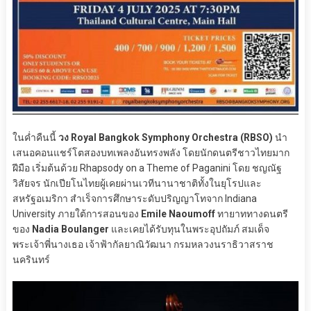
ในค่ำคืนนี้
วง Royal Bangkok Symphony Orchestra (RBSO)
นำ
เสนอคอนแชร์โตสองบทเพลงอันทรงพลัง โดยนักดนตรีชาวไทยมาก
ฝีมือ เริ่มต้นด้วย Rhapsody on a Theme of Paganini โดย ชญณัฐ
วิสัยจร นักเปียโนไทยผู้เคยผ่านเวทีนานาชาติทั้งในยุโรปและ
สหรัฐอเมริกา สำเร็จการศึกษาระดับปริญญาโทจาก Indiana
University ภายใต้การสอนของ
Emile Naoumoff
ทายาททางดนตรี
ของ
Nadia Boulanger
และเคยได้รับทุนในพระอุปถัมภ์ สมเด็จ
พระเจ้าพี่นางเธอ เจ้าฟ้ากัลยาณิวัฒนา กรมหลวงนราธิวาสราช
นครินทร์