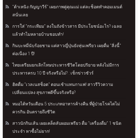
"ต้าเหนิง กัญญาวีร์" เผยภาพคู่คุณแม่ แต่ละช็อตทำคอมเมนต์
สนั่นเลย
การใส่ "กระเทียม" ลงในถังข้าวสาร มีประโยชน์อะไร? เฉลย
แล้วทำไมหลายบ้านชอบทำ!
กินบะหมี่นับร้อยชาม แต่สาวญี่ปุ่นยังหุ่นเพรียว เผยดื่ม "สิ่งนี้"
ต่อเนื่อง 1 ปี!
ไทยเตรียมยกเลิกโทษประหารชีวิตโดยปริยาย หลังไม่มีการ
ประหารครบ 10 ปี จริงหรือไม่? : เช็กข่าวชัวร์
ฮิตดื่ม "เวลเนสช็อต" ตอนเช้าแทนกาแฟ! สาวรีวิวความ
เปลี่ยนแปลง สุขภาพดีขึ้นจริงหรือ?
หมอไต้หวันเตือน 5 ประเภทอาหารค้างคืน ที่ผู้ป่วยโรคไตไม่
ควรกิน อันตรายถึงชีวิต
สาวนักกินเส้น เผยเคล็ดลับผอมเพรียว ดื่ม "เครื่องดื่ม" 1 ชนิด
ประจำ หาซื้อไม่ยาก!