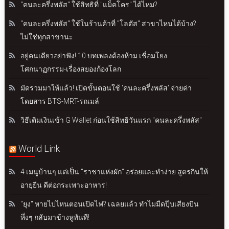
"คนละครึ่งพลัส" ใช้สิทธิที่ "แม็คโคร" ได้ไหม?
"คนละครึ่งพลัส" ใช้ในร้านค้าที่ "โลตัส" สาขาไหนได้บ้าง?
ไม่ใช่ทุกสาขานะ
อยู่คนเดียวอย่าฟัง! 10 บทเพลงต้องห้าม เชื่อมโยง
โศกนาฏกรรม-เรื่องสยองก้องโลก
มัดรวมมาให้แล้ว! เปิดขั้นตอนใช้ 'คนละครึ่งพลัส' จ่ายค่า
โดยสาร BTS-MRT-รถเมล์
วิธีเติมเงินเข้า G Wallet ก่อนใช้สิทธิวันแรก "คนละครึ่งพลัส"
World Link
4 เมนูบ้านๆ แต่เป็น "ราชาแห่งผัก" อร่อยและทำง่าย สูตรกินให้
อายุยืน ดีต่อกระเพาะอาหาร!
"ยุง" หายไปไหนตอนเปิดไฟ? เฉลยแล้ว ทำไมมืดปุ๊บเสียงบิน
หึ่งๆ กลับมาข้างหูทันที!