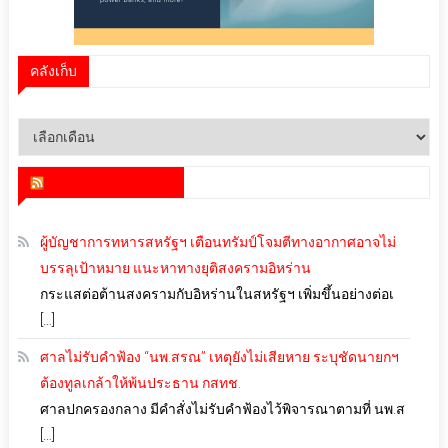
คลังเก็บ
คลัง
เก็บ
สำนักข่าว infoquest
ผู้บัญชาการทหารสหรัฐฯ เตือนทรัมป์โจมตีทางอากาศอาจไม่
บรรลุเป้าหมาย แนะหาทางยุติสงครามอิหร่าน
กระแสต่อต้านสงครามกับอิหร่านในสหรัฐฯ เพิ่มขึ้นอย่างต่อเ
[…]
ศาลไม่รับคำฟ้อง “นพ.สรณ” เหตุยังไม่เสียหาย ระบุชัดนายกฯ
ต้องทูลเกล้าให้พ้นประธาน กสทช.
ศาลปกครองกลาง มีคำสั่งไม่รับคำฟ้องไว้พิจารณาตามที่ นพ.ส
[…]