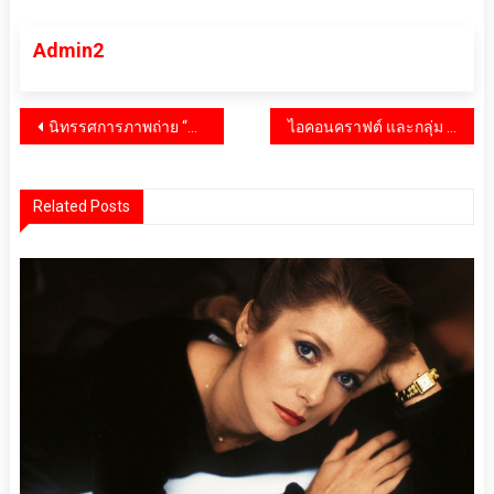
Admin2
แนะแนว
นิทรรศการภาพถ่าย “Spirit of Asia: A New Perspective on Busan and Pohang”กระชับความสัมพันธ์ราชอาณาจักรไทยและสาธารณรัฐเกาหลี
ไอคอนคราฟต์ และกลุ่ม Million Hands รวมพลังผลักดันแบรนด์ไทย ชวนช้อปสินค้าแฟชั่นสุดคราฟต์ในงาน “Buy Thai Save Thai”
เรื่อง
Related Posts