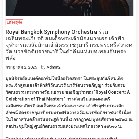
Lifestyle
Royal Bangkok Symphony Orchestra ร่วม
เฉลิมพระเกียรติ สมเด็จพระเจ้าน้องนางเธอ เจ้าฟ้า
จุฬาภรณวลัยลักษณ์ อัครราชกุมารี กรมพระศรีสวางค
วัฒนวรขัตติยราชนารี ในค่ำคืนแห่งบทเพลงอันทรง
พลัง
by
กรกฎาคม 2, 2025
Admin2
มูลนิธิรอยัลแบงค์คอกซิมโฟนีออร์เคสตรา ในพระอุปถัมภ์ สมเด็จ
พระเจ้าลูกเธอ เจ้าฟ้าสิริวัณณวรี นารีรัตนราชกัญญา ร่วมกับกรม
วัฒนธรรม กระทรวงวัฒนธรรม ขอเชิญร่วมชม “Royal Concert: A
Celebration of Thai Masters” การส่งเสริมแสดงดนตรี
เฉลิมพระเกียรติ สมเด็จพระเจ้าน้องนางเธอ เจ้าฟ้าจุฬาภรณวลัย
ลักษณ์ อัครราชกุมารี กรมพระศรีสวางควัฒนวรขัตติยราชนารี เนื่อง
ในโอกาสวันคล้ายวันประสูติ วันที่ ๔ กรกฎาคม พุทธศักราช ๒๕๖๘ ณ
หอประชุมใหญ่ ศูนย์วัฒนธรรมแห่งประเทศไทย เวลา ๑๙.๓๐ น.