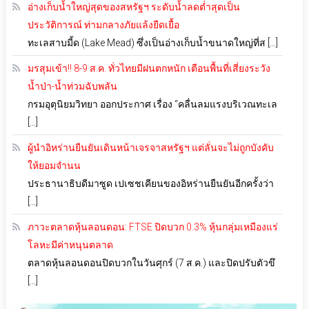
อ่างเก็บน้ำใหญ่สุดของสหรัฐฯ ระดับน้ำลดต่ำสุดเป็น
ประวัติการณ์ ท่ามกลางภัยแล้งยืดเยื้อ
ทะเลสาบมี้ด (Lake Mead) ซึ่งเป็นอ่างเก็บน้ำขนาดใหญ่ที่ส […]
มรสุมเข้า!! 8-9 ส.ค. ทั่วไทยมีฝนตกหนัก เตือนพื้นที่เสี่ยงระวัง
น้ำป่า-น้ำท่วมฉับพลัน
กรมอุตุนิยมวิทยา ออกประกาศ เรื่อง “คลื่นลมแรงบริเวณทะเล
[…]
ผู้นำอิหร่านยืนยันเดินหน้าเจรจาสหรัฐฯ แต่ลั่นจะไม่ถูกบังคับ
ให้ยอมจำนน
ประธานาธิบดีมาซูด เปเซชเคียนของอิหร่านยืนยันอีกครั้งว่า
[…]
ภาวะตลาดหุ้นลอนดอน: FTSE ปิดบวก 0.3% หุ้นกลุ่มเหมืองแร่
โลหะมีค่าหนุนตลาด
ตลาดหุ้นลอนดอนปิดบวกในวันศุกร์ (7 ส.ค.) และปิดปรับตัวขึ
[…]