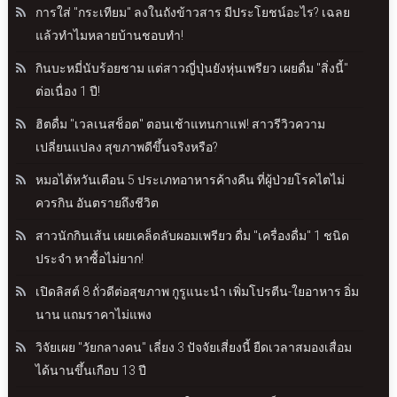
การใส่ "กระเทียม" ลงในถังข้าวสาร มีประโยชน์อะไร? เฉลย
แล้วทำไมหลายบ้านชอบทำ!
กินบะหมี่นับร้อยชาม แต่สาวญี่ปุ่นยังหุ่นเพรียว เผยดื่ม "สิ่งนี้"
ต่อเนื่อง 1 ปี!
ฮิตดื่ม "เวลเนสช็อต" ตอนเช้าแทนกาแฟ! สาวรีวิวความ
เปลี่ยนแปลง สุขภาพดีขึ้นจริงหรือ?
หมอไต้หวันเตือน 5 ประเภทอาหารค้างคืน ที่ผู้ป่วยโรคไตไม่
ควรกิน อันตรายถึงชีวิต
สาวนักกินเส้น เผยเคล็ดลับผอมเพรียว ดื่ม "เครื่องดื่ม" 1 ชนิด
ประจำ หาซื้อไม่ยาก!
เปิดลิสต์ 8 ถั่วดีต่อสุขภาพ กูรูแนะนำ เพิ่มโปรตีน-ใยอาหาร อิ่ม
นาน แถมราคาไม่แพง
วิจัยเผย "วัยกลางคน" เลี่ยง 3 ปัจจัยเสี่ยงนี้ ยืดเวลาสมองเสื่อม
ได้นานขึ้นเกือบ 13 ปี