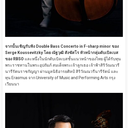
จากนั้นเชิญรับฟัง Double Bass Concerto in F-sharp minor ของ
Serge Koussevitzky โดย ณัฐวุฒิ สังฆัสโร หัวหน้ากลุ่มดับเบิลเบส
ของ RBSO
และหนึ่งในนักดับเบิลเบสชั้นแนวหน้าของไทย ผู้ได้รับทุน
พระราชทานในพระอุปถัมภ์ สมเด็จพระเจ้าลูกเธอ เจ้าฟ้าสิริวัณณวรี
นารีรัตนราชกัญญา ผ่านมูลนิธิอารยศิลป์ สิริวัณณวรีนารีรัตน์ และ
ทุน Erasmus จาก University of Music and Performing Arts กรุง
เวียนนา