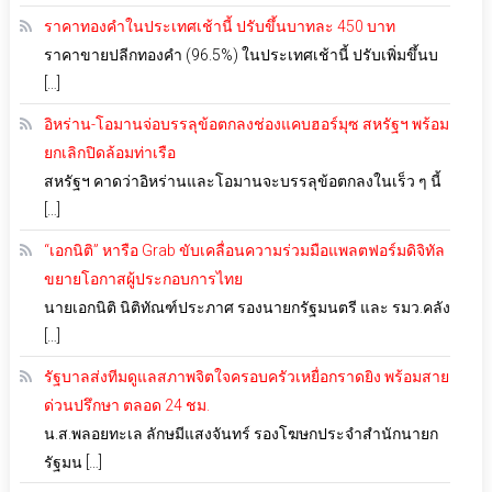
ราคาทองคำในประเทศเช้านี้ ปรับขึ้นบาทละ 450 บาท
ราคาขายปลีกทองคำ (96.5%) ในประเทศเช้านี้ ปรับเพิ่มขึ้นบ
[…]
อิหร่าน-โอมานจ่อบรรลุข้อตกลงช่องแคบฮอร์มุซ สหรัฐฯ พร้อม
ยกเลิกปิดล้อมท่าเรือ
สหรัฐฯ คาดว่าอิหร่านและโอมานจะบรรลุข้อตกลงในเร็ว ๆ นี้
[…]
“เอกนิติ” หารือ Grab ขับเคลื่อนความร่วมมือแพลตฟอร์มดิจิทัล
ขยายโอกาสผู้ประกอบการไทย
นายเอกนิติ นิติทัณฑ์ประภาศ รองนายกรัฐมนตรี และ รมว.คลัง
[…]
รัฐบาลส่งทีมดูแลสภาพจิตใจครอบครัวเหยื่อกราดยิง พร้อมสาย
ด่วนปรึกษา ตลอด 24 ชม.
น.ส.พลอยทะเล ลักษมีแสงจันทร์ รองโฆษกประจำสำนักนายก
รัฐมน […]