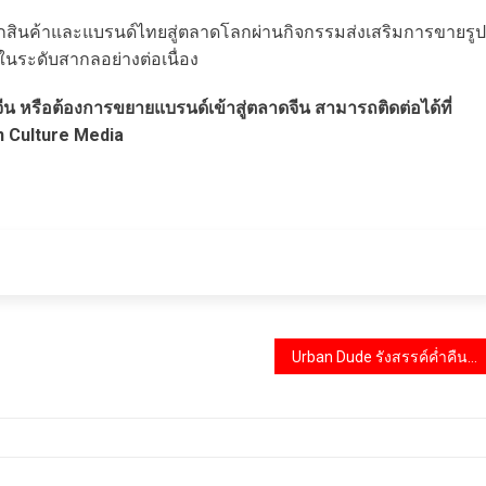
สินค้าและแบรนด์ไทยสู่ตลาดโลกผ่านกิจกรรมส่งเสริมการขายรูป
กในระดับสากลอย่างต่อเนื่อง
หรือต้องการขยายแบรนด์เข้าสู่ตลาดจีน สามารถติดต่อได้ที่
n Culture Media
Urban Dude รังสรรค์ค่ำคืนแห่งสไตล์และงานคราฟต์ ให้สุภาพบุรุษได้ดื่มด่ำศิลปะ แต่งกายอย่างลึกซึ้ง ในงาน Urban Dude x Akamine ‘A Journey of Style & Craft’ พร้อมแขกคนพิเศษ ยูกิโอะ อาคามิเนะ (Yukio Akamine) บุคคลสำคัญในวงการแฟชั่นสุภาพบุรุษจากประเทศญี่ปุ่น