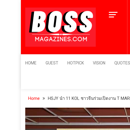
Skip
to
content
BossMagazines
Leader's Vision
HOME
GUEST
HOTPICK
VISION
QUOTE
Home
HSJY นำ 11 KOL ชาวจีนร่วมเปิดงาน T MARK