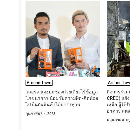
Around Town
Around To
‘เลอรส’แจงปมซองก๋วยเตี๋ยวไร้ข้อมูล
กิจการร่วมค้
โภชนาการ น้อมรับความผิด-คิดน้อย
CREC) แจ้
ไป ยืนยันสินค้าได้มาตรฐาน
เหลือ ผู้ไ
อาคาร สตง.
กุมภาพันธ์ 4, 2023
พฤษภาคม 15,