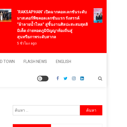
ทองก้อนใ
‘RAKSAPHAN’ เปิดฉากคอลเลกชันระดับ
2026 นำน
มาสเตอร์พีซคอลเลกชันแรก รังสรรค์
“NeuroSi
“ผ้าลายน้ำไหล” สู่ชิ้นงานศิลปะสะสมสุดลิ
และคนพิ
มิเต็ด ถ่ายทอดภูมิปัญญาท้องถิ่นสู่
20 ชั่วโมง
สุนทรียภาพระดับสากล
5 ชั่วโมง ago
D TOWN
FLASH NEWS
ENGLISH
ค้นหา
สำหรับ: