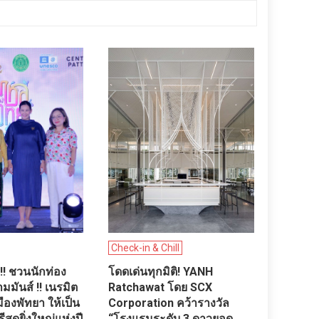
Check-in & Chill
!! ชวนนักท่อง
โดดเด่นทุกมิติ! YANH
มมันส์ !! เนรมิต
Ratchawat โดย SCX
ืองพัทยา ให้เป็น
Corporation คว้ารางวัล
ุดยิ่งใหญ่แห่งปี
“โรงแรมระดับ 3 ดาวยอด