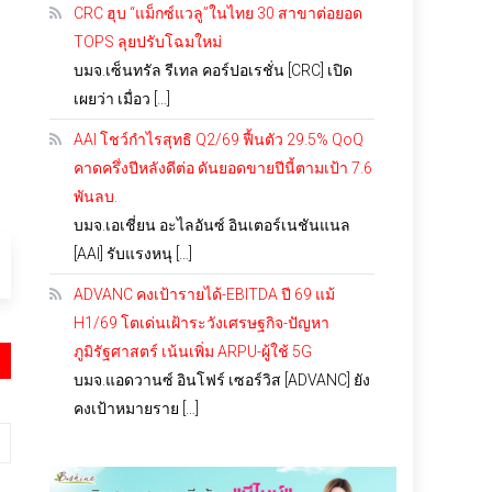
CRC ฮุบ “แม็กซ์แวลู”ในไทย 30 สาขาต่อยอด
TOPS ลุยปรับโฉมใหม่
บมจ.เซ็นทรัล รีเทล คอร์ปอเรชั่น [CRC] เปิด
เผยว่า เมื่อว […]
AAI โชว์กำไรสุทธิ Q2/69 ฟื้นตัว 29.5% QoQ
คาดครึ่งปีหลังดีต่อ ดันยอดขายปีนี้ตามเป้า 7.6
พันลบ.
บมจ.เอเชี่ยน อะไลอันซ์ อินเตอร์เนชันแนล
[AAI] รับแรงหนุ […]
ADVANC คงเป้ารายได้-EBITDA ปี 69 แม้
H1/69 โตเด่นเฝ้าระวังเศรษฐกิจ-ปัญหา
ภูมิรัฐศาสตร์ เน้นเพิ่ม ARPU-ผู้ใช้ 5G
บมจ.แอดวานซ์ อินโฟร์ เซอร์วิส [ADVANC] ยัง
คงเป้าหมายราย […]