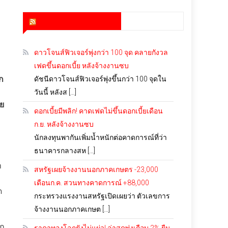
สำนักข่าว infoquest
ดาวโจนส์ฟิวเจอร์พุ่งกว่า 100 จุด คลายกังวล
เฟดขึ้นดอกเบี้ย หลังจ้างงานซบ
ก
ดัชนีดาวโจนส์ฟิวเจอร์พุ่งขึ้นกว่า 100 จุดใน
วันนี้ หลังส […]
ทย
ดอกเบี้ยมีพลิก! คาดเฟดไม่ขึ้นดอกเบี้ยเดือน
ก.ย. หลังจ้างงานซบ
นักลงทุนพากันเพิ่มน้ำหนักต่อคาดการณ์ที่ว่า
ธนาคารกลางสห […]
า
สหรัฐเผยจ้างงานนอกภาคเกษตร -23,000
เดือนก.ค. สวนทางคาดการณ์ +88,000
ด
กระทรวงแรงงานสหรัฐเปิดเผยว่า ตัวเลขการ
จ้างงานนอกภาคเกษต […]
ีก