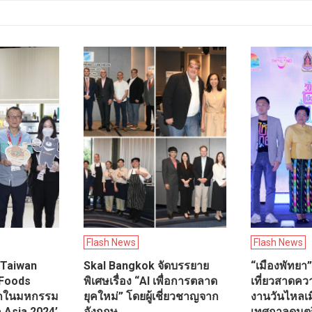
Flash News
Flash News
 ‘Taiwan
Skal Bangkok จัดบรรยาย
“เมืองพัทยา”
 Foods
พิเศษเรื่อง “AI เพื่อการตลาด
เที่ยวสาดควา
แรกในมหกรรม
ยุคใหม่” โดยผู้เชี่ยวชาญจาก
งานวันไหลเม
 Asia 2024’
อังกฤษ
เทศกาลดนตรีส