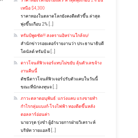
ราคาทองโลกยังไม่แผ่ว! ล่าสุดพุ่งเกือบ 2% ยืน
เหนือ $4,300
ราคาทองในตลาดโลกยังคงดีดตัวขึ้น ล่าสุด
พุ่งขึ้นเกือบ 2% […]
ทรัมป์พูดชัด!!! สงครามอิหร่านใกล้จบ!
สำนักข่าวรอยเตอร์รายงานว่า ประธานาธิบดี
โดนัลด์ ทรัมป์ ผ […]
ดาวโจนส์ฟิวเจอร์แทบไม่ขยับ ลุ้นตัวเลขจ้าง
งานคืนนี้
ดัชนีดาวโจนส์ฟิวเจอร์ปรับตัวแคบในวันนี้
ขณะที่นักลงทุนจ […]
ภาวะตลาดอนุพันธ์: แกว่งแคบ แรงขายทำ
กำไรกลุ่มแบงก์-โรงไฟฟ้า ทองดีดขึ้นหลัง
ดอลลาร์อ่อนค่า
นายวรุต รุ่งขำ ผู้อำนวยการฝ่ายวิเคราะห์
บริษัท วายแอลจี […]