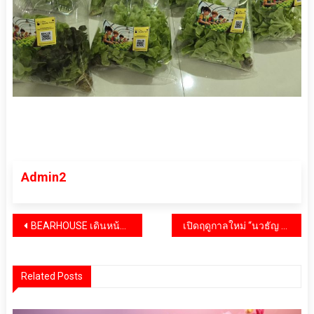
Admin2
แนะแนว
BEARHOUSE เดินหน้าขยาย 10+ สาขาใหม่ พร้อมเมนูใหม่สุดฟินเร็วๆ นี้
เปิดฤดูกาลใหม่ “นวธัญ เวิลด์ ฟรุ๊ต” ชวนชิม “พลับ” สายพันธุ์ ฟูยุ จากนิวซีแลนด์
เรื่อง
Related Posts