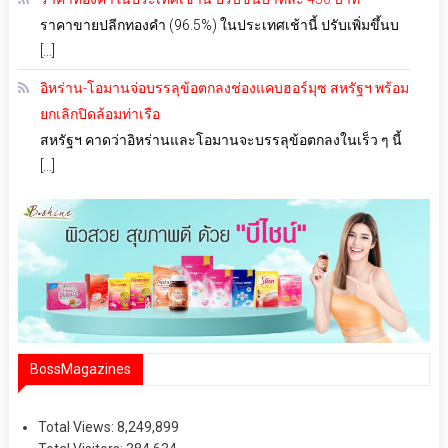
ราคาขายปลีกทองคำ (96.5%) ในประเทศเช้านี้ ปรับเพิ่มขึ้นบ
[…]
อิหร่าน-โอมานจ่อบรรลุข้อตกลงช่องแคบฮอร์มุซ สหรัฐฯ พร้อม
ยกเลิกปิดล้อมท่าเรือ
สหรัฐฯ คาดว่าอิหร่านและโอมานจะบรรลุข้อตกลงในเร็ว ๆ นี้
[…]
BossMagazines
Total Views:
8,249,899