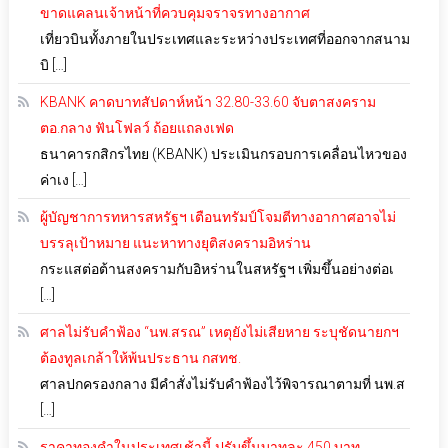
ขาดแคลนเจ้าหน้าที่ควบคุมจราจรทางอากาศ
เที่ยวบินทั้งภายในประเทศและระหว่างประเทศที่ออกจากสนาม
บิ […]
KBANK คาดบาทสัปดาห์หน้า 32.80-33.60 จับตาสงคราม
ตอ.กลาง ฟันโฟลว์ ถ้อยแถลงเฟด
ธนาคารกสิกรไทย (KBANK) ประเมินกรอบการเคลื่อนไหวของ
ค่าเง […]
ผู้บัญชาการทหารสหรัฐฯ เตือนทรัมป์โจมตีทางอากาศอาจไม่
บรรลุเป้าหมาย แนะหาทางยุติสงครามอิหร่าน
กระแสต่อต้านสงครามกับอิหร่านในสหรัฐฯ เพิ่มขึ้นอย่างต่อเ
[…]
ศาลไม่รับคำฟ้อง “นพ.สรณ” เหตุยังไม่เสียหาย ระบุชัดนายกฯ
ต้องทูลเกล้าให้พ้นประธาน กสทช.
ศาลปกครองกลาง มีคำสั่งไม่รับคำฟ้องไว้พิจารณาตามที่ นพ.ส
[…]
ราคาทองคำในประเทศเช้านี้ ปรับขึ้นบาทละ 450 บาท