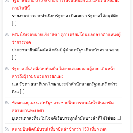
รัฐบาลขยาย G to G ขายข้าวให้จีนเพิ่มอีก 2.2 แสนตัน ส่งมอบ
ภายในปีนี้
รายงานข่าวจากทำเนียบรัฐบาล เปิดเผยว่า รัฐบาลได้อนุมัติก
[…]
ทรัมป์ส่งจดหมายแจ้ง “ลิซา คุก” เตรียมโดนปลดจากตำแหน่งผู้
ว่าการเฟด
ประธานาธิบดีโดนัลด์ ทรัมป์ ผู้นำสหรัฐฯ เดินหน้าความพยาย
[…]
รัฐบาล ลั่น! คดีสอบท้องถิ่น ไม่จบแค่ถอดถอนผู้สอบ เดินหน้า
สาวถึงผู้ร่วมขบวนการยกแผง
น.ส.รัชดา ธนาดิเรก โฆษกประจำสำนักนายกรัฐมนตรี กล่าว
ถึงแ […]
ข้อตกลงยูเครน-สหรัฐฯ อาจช่วยฟื้นการขนส่งน้ำมันคาซัค
สถานผ่านทะเลดำ
ยูเครนตกลงที่จะไม่โจมตีเรือบรรทุกน้ำมันบางลำที่ไม่ใช่ขอ […]
สนามบินซิดนีย์ป่วน! เที่ยวบินล่าช้ากว่า 150 เที่ยว เหตุ