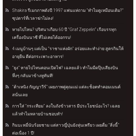
Shakira รีเมกภาพดังปี 1997 แฟนแห่ถาม "ทำไมดูเหมือนเดิม?"
ซุปตาร์ที่เวลาฆ่าไม่ลง!
หายไปไหน? ปริศนาเกือบ 60 ปี "Graf Zeppelin" เรือบรรทุก
เครื่องบินนาซี ที่ไม่เคยได้ออกรบ!
4 เมนูบ้านๆ แต่เป็น "ราชาแห่งผัก" อร่อยและทำง่าย สูตรกินให้
อายุยืน ดีต่อกระเพาะอาหาร!
"ยุง" หายไปไหนตอนเปิดไฟ? เฉลยแล้ว ทำไมมืดปุ๊บเสียงบิน
หึ่งๆ กลับมาข้างหูทันที!
"ต้าเหนิง กัญญาวีร์" เผยภาพคู่คุณแม่ แต่ละช็อตทำคอมเมนต์
สนั่นเลย
การใส่ "กระเทียม" ลงในถังข้าวสาร มีประโยชน์อะไร? เฉลย
แล้วทำไมหลายบ้านชอบทำ!
กินบะหมี่นับร้อยชาม แต่สาวญี่ปุ่นยังหุ่นเพรียว เผยดื่ม "สิ่งนี้"
ต่อเนื่อง 1 ปี!