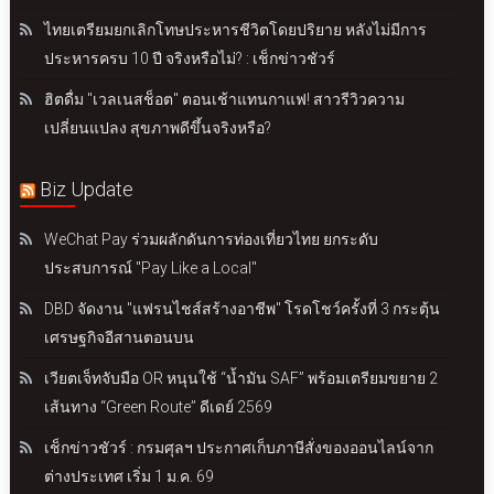
ไทยเตรียมยกเลิกโทษประหารชีวิตโดยปริยาย หลังไม่มีการ
ประหารครบ 10 ปี จริงหรือไม่? : เช็กข่าวชัวร์
ฮิตดื่ม "เวลเนสช็อต" ตอนเช้าแทนกาแฟ! สาวรีวิวความ
เปลี่ยนแปลง สุขภาพดีขึ้นจริงหรือ?
Biz Update
WeChat Pay ร่วมผลักดันการท่องเที่ยวไทย ยกระดับ
ประสบการณ์ "Pay Like a Local"
DBD จัดงาน "แฟรนไชส์สร้างอาชีพ" โรดโชว์ครั้งที่ 3 กระตุ้น
เศรษฐกิจอีสานตอนบน
เวียตเจ็ทจับมือ OR หนุนใช้ “น้ำมัน SAF” พร้อมเตรียมขยาย 2
เส้นทาง “Green Route” ดีเดย์ 2569
เช็กข่าวชัวร์ : กรมศุลฯ ประกาศเก็บภาษีสั่งของออนไลน์จาก
ต่างประเทศ เริ่ม 1 ม.ค. 69