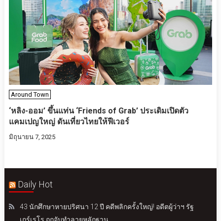
Around Town
‘หลิง-ออม’ ขึ้นแท่น ‘Friends of Grab’ ประเดิมเปิดตัว
แคมเปญใหญ่ ดันเที่ยวไทยให้ฟีเวอร์
มิถุนายน 7, 2025
Daily Hot
43 นักศึกษาหายปริศนา 12 ปี คดีพลิกครั้งใหญ่! อดีตผู้ว่าฯ รัฐ
เกร์เรโร ถูกจับทำลายหลักฐาน