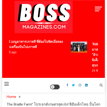
Skip
to
content
BossMagazinesThailand
12 เมนูอาหารเกาหลี ที่ต้องไปจัดเมื่อจอง
‘RAKSAPHAN’
ตั๋วเครื่องบินไปเกาหลี
มาสเตอร์พีซค
4 ปี ago
“ผ้าลายน้ำไหล
มิเต็ด ถ่ายทอด
สุนทรียภาพร
23 ชั่วโมง ago
Home
The Braille Farm” โปรเจกต์เกษตรสุดเจ๋ง! ฝีมือเด็กไทย ปั้นโลก