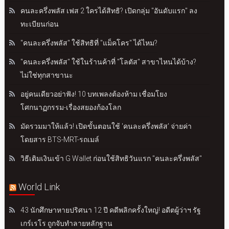
คนละครึ่งพลัส เฟส 2 ใครได้สิทธิ? เปิดกลุ่ม "อันดับแรก" ลง
ทะเบียนก่อน
"คนละครึ่งพลัส" ใช้สิทธิที่ "แม็คโคร" ได้ไหม?
"คนละครึ่งพลัส" ใช้ในร้านค้าที่ "โลตัส" สาขาไหนได้บ้าง?
ไม่ใช่ทุกสาขานะ
อยู่คนเดียวอย่าฟัง! 10 บทเพลงต้องห้าม เชื่อมโยง
โศกนาฏกรรม-เรื่องสยองก้องโลก
มัดรวมมาให้แล้ว! เปิดขั้นตอนใช้ 'คนละครึ่งพลัส' จ่ายค่า
โดยสาร BTS-MRT-รถเมล์
วิธีเติมเงินเข้า G Wallet ก่อนใช้สิทธิวันแรก "คนละครึ่งพลัส"
World Link
43 นักศึกษาหายปริศนา 12 ปี คดีพลิกครั้งใหญ่! อดีตผู้ว่าฯ รัฐ
เกร์เรโร ถูกจับทำลายหลักฐาน