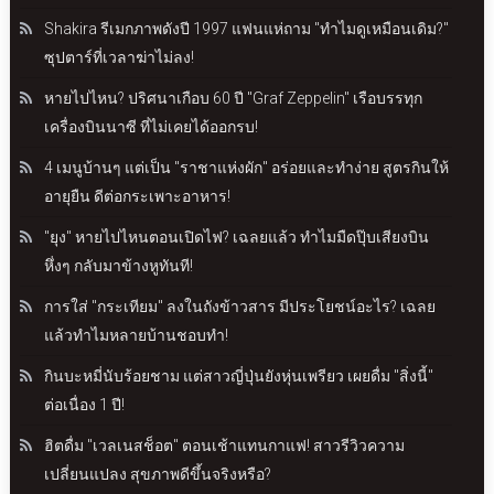
Shakira รีเมกภาพดังปี 1997 แฟนแห่ถาม "ทำไมดูเหมือนเดิม?"
ซุปตาร์ที่เวลาฆ่าไม่ลง!
หายไปไหน? ปริศนาเกือบ 60 ปี "Graf Zeppelin" เรือบรรทุก
เครื่องบินนาซี ที่ไม่เคยได้ออกรบ!
4 เมนูบ้านๆ แต่เป็น "ราชาแห่งผัก" อร่อยและทำง่าย สูตรกินให้
อายุยืน ดีต่อกระเพาะอาหาร!
"ยุง" หายไปไหนตอนเปิดไฟ? เฉลยแล้ว ทำไมมืดปุ๊บเสียงบิน
หึ่งๆ กลับมาข้างหูทันที!
การใส่ "กระเทียม" ลงในถังข้าวสาร มีประโยชน์อะไร? เฉลย
แล้วทำไมหลายบ้านชอบทำ!
กินบะหมี่นับร้อยชาม แต่สาวญี่ปุ่นยังหุ่นเพรียว เผยดื่ม "สิ่งนี้"
ต่อเนื่อง 1 ปี!
ฮิตดื่ม "เวลเนสช็อต" ตอนเช้าแทนกาแฟ! สาวรีวิวความ
เปลี่ยนแปลง สุขภาพดีขึ้นจริงหรือ?